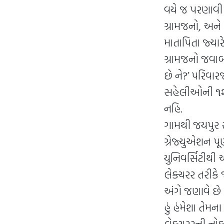
વયે જ પરણાવી 
ગ્રામજનો, અને
માતાપિતા જ્યા
ગ્રામજનો જવાબ
છે ને?’ પરિવ
સહેલીઓની ૧૨મ
નહિ.
ગામથી જયપુર સ
ગ્રેજ્યુએશન પૂર
યુનિવર્સિટીથી 
લેક્ચરર તરીક
અંગે જણાવે છે
હું હંમેશા તેમ
લેક્ચરરની નોકર