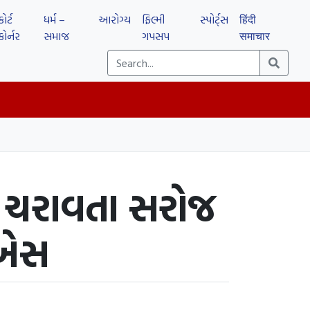
કોર્ટ
ધર્મ –
આરોગ્ય
ફિલ્મી
સ્પોર્ટ્સ
हिंदी
કોર્નર
સમાજ
ગપસપ
समाचार
સો ચરાવતા સરોજ
.એસ