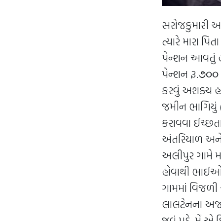
સરોજકુમારી આઈ
ત્યારે મારા પિ
પેન્શન આવતું હ
પેન્શન રૂ.૭૦૦
કરવું અશક્ય હ
જમીન ભાગિયું 
કરાવવા ઈચ્છતા હ
અંતરિયાળ અને 
અલીપુર ગામે મ
હોવાથી ભાઈઓ 
ગામમાં વિજળી
લાલટેનના અજવા
જવું પડે. મેં 