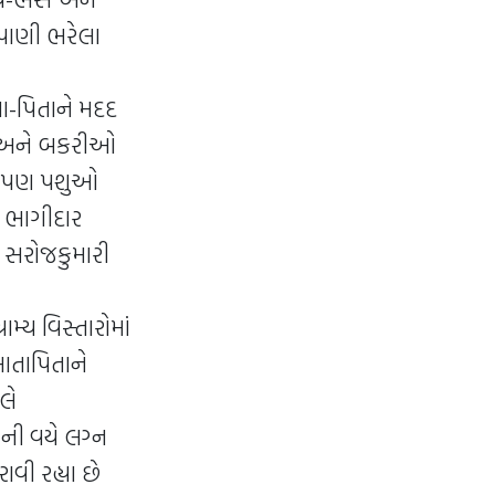
 પાણી ભરેલા
ા-પિતાને મદદ
ેંસ અને બકરીઓ
ાદ પણ પશુઓ
ા ભાગીદાર
 સરોજકુમારી
્ય વિસ્તારોમાં
માતાપિતાને
લે
ાની વયે લગ્ન
ી રહ્યા છે