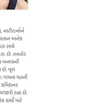
, નારીરત્નોને
સ્તાન અનેક
તા સાથે
એસ. છે. તનતોડ
ૂપ બનવાની
 છે. મૂળ
યા ગામના વતની
સ કમિશનર
ાવી રહ્યા છે.
ાર્યો માટે