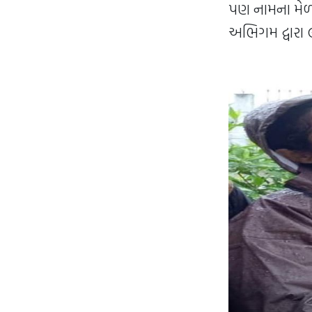
પણ નામના મેળવી
અભિગમ દ્વારા 