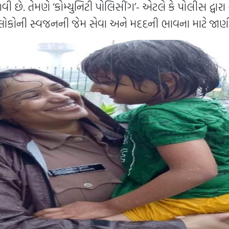
 છે. તેમણે ‘કોમ્યુનિટી પોલિસીંગ’- એટલે કે પોલીસ દ્વાર
લોકોની સ્વજનની જેમ સેવા અને મદદની ભાવના માટે જાણી