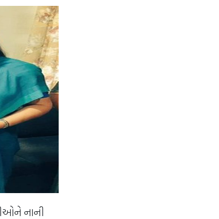
રીઓને નાની