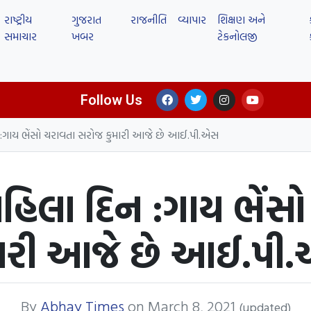
રાષ્ટ્રીય
ગુજરાત
રાજનીતિ
વ્યાપાર
શિક્ષણ અને
સમાચાર
ખબર
ટેકનોલજી
Follow Us
િન :ગાય ભેંસો ચરાવતા સરોજ કુમારી આજે છે આઈ.પી.એસ
 મહિલા દિન :ગાય ભેં
મારી આજે છે આઈ.પી
By
Abhay Times
on
March 8, 2021
(updated)