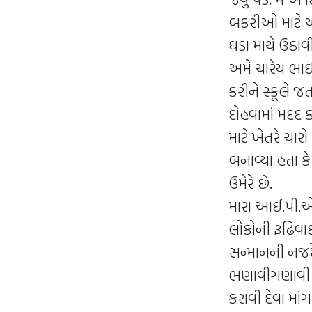
બકરીઓ માટે અન
ઘડા માથે ઉઠાવ
અમે ચારેય ભાઈ
કરીને સ્કૂલે જ
દોહવામાં મદદ
માટે ખેતરે ચાર
બનાવ્યા હતા ક
ઉમેરે છે.
મારા આઈ.પી.એસ.
લોકોની રૂઢિવાદ
સન્માનની નજર
ભણાવીગણાવી રહ
કરાવી દેવા મા