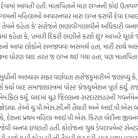
દેવામાં આવતી હતી. માતાપિતાને મારા લગ્નની કોઈ ઉતાવળ 
 ગામની મહિલાઓ અવારનવાર મારા લગ્ન કરાવી દેવા દબાણ
રે તેમને કહેતા કે’ સરોજને ભણાવીગણાવીને અધિકારી બનાવવ
માં કહેતા કે, ‘તમારી દિકરી ભણીને કરશે શું? આખરે ચૂલ
ારજનો આવા લોકોને સમજાવવા અસમર્થ હતા, મારી સાથે અભ
ા ધોરણ બાદ તરત જ લગ્ન થઈ ગયા હતા, પણ માતાપિતા ક્
ુધીની અભ્યાસ સફર વર્ણવતા સરોજકુમારીએ જણાવ્યું કે,
્ણ કર્યા બાદ સમાજશાસ્ત્રમાં પોસ્ટ ગ્રેજયુએશન પૂર્ણ કર્યું. ર
એમ.ફિલ કર્યું. બાદમાં ચુરૂ જિલ્લાના સરદારશહરની ગવર્નમેન
ે જોડાયા. તેઓ યુ.પી.એસ.સી.ની તૈયારી અને આઈ.પી.એસ
 કે, દેશના પ્રથમ મહિલા આઈ.પી.એસ. કિરણ બેદીના જીવનમા
ના જેવી બનવા ઇચ્છતી હતી. કોલેજના ‘યુથ ડેવલપમેન્ટ સેન્ટર
ી સાથે યુ.પી.એસ.સી.ની તૈયારી શરૂ કરી. મારા પ્રથમ પગાર