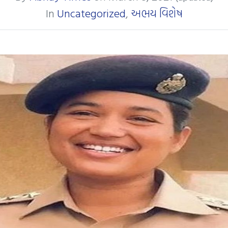
In
Uncategorized
,
અભય વિશેષ