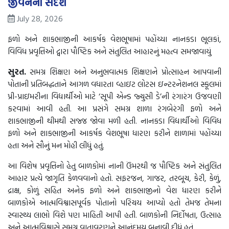
જીવનનો સંદેશ
July 28, 2026
ફળો અને શાકભાજીની આકર્ષક વેશભૂષામાં પહોંચ્યા નાનકડા ભૂલકાં,
વિવિધ પ્રવૃત્તિઓ દ્વારા પૌષ્ટિક અને સંતુલિત આહારનું મહત્વ સમજાવાયું
સુરત.
સમગ્ર શિક્ષણ અને અનુભવાત્મક શિક્ષણને પ્રોત્સાહન આપવાની
પોતાની પ્રતિબદ્ધતાને આગળ વધારતા વ્હાઇટ લોટસ ઇન્ટરનેશનલ સ્કૂલમાં
પ્રી-પ્રાઇમરીના વિદ્યાર્થીઓ માટે ‘સૂપી એન્ડ જ્યુસી ડે’ની રંગારંગ ઉજવણી
કરવામાં આવી હતી. આ પ્રસંગે સમગ્ર શાળા રંગબેરંગી ફળો અને
શાકભાજીની થીમથી સજ્જ જોવા મળી હતી. નાનકડા વિદ્યાર્થીઓ વિવિધ
ફળો અને શાકભાજીની આકર્ષક વેશભૂષા ધારણ કરીને શાળામાં પહોંચ્યા
હતા અને સૌનું મન મોહી લીધું હતું.
આ વિશેષ પ્રવૃત્તિનો હેતુ બાળકોમાં નાની ઉંમરથી જ પૌષ્ટિક અને સંતુલિત
આહાર પ્રત્યે જાગૃતિ કેળવવાનો હતો. સફરજન, ગાજર, તરબૂચ, કેરી, કેળું,
દ્રાક્ષ, કોળું સહિત અનેક ફળો અને શાકભાજીનો વેશ ધારણ કરીને
બાળકોએ આત્મવિશ્વાસપૂર્વક પોતાનો પરિચય આપ્યો હતો તેમજ તેમના
સ્વાસ્થ્ય લાભો વિશે પણ માહિતી આપી હતી. બાળકોની નિર્દોષતા, ઉત્સાહ
અને આત્મવિશ્વાસે સમગ્ર વાતાવરણને આનંદમય બનાવી દીધું હતું.