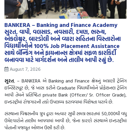
BANKERA – Banking and Finance Academy
સુરત, વાપી, વલસાડ, નવસારી, દમણ, ભરુચ,
અંકલેશ્વર, બારડોલી અને વ્યારા સહિતના વિસ્તારોના
વિદ્યાર્થીઓને 100% Job Placement Assistance
સાથે બૅન્કિંગ અને ફાયનાન્સ ક્ષેત્રમાં સફળ કારકિર્દી
બનાવવા માટે માર્ગદર્શન અને તાલીમ આપી રહ્યું છે.
August 7, 2026
સુરત
, – BANKERA એ Banking and Finance ક્ષેત્રનું અગ્રણી ટ્રેનિંગ
ઇન્સ્ટિટ્યૂટ છે, જે ખાસ કરીને Graduate વિદ્યાર્થીઓને પ્રોફેશનલ ટ્રેનિંગ
આપી તેમને પ્રતિષ્ઠિત private Bank (Officer/ Sr. Officer Grade),
ઇન્ડસ્ટ્રીમાં રોજગારની તકો ઉપલબ્ધ કરાવવામાં વિશેષતા ધરાવે છે.
સંસ્થાના વિશ્વસનીય ગ્રુપ દ્વારા અત્યાર સુધી સમગ્ર ભારતમાં 50,000થી વધુ
ઉમેદવારોને તાલીમ આપવામાં આવી છે, જેના કારણે સંસ્થાએ ઇન્ડસ્ટ્રીમાં
પોતાની મજબૂત ઓળખ ઉભી કરી છે.