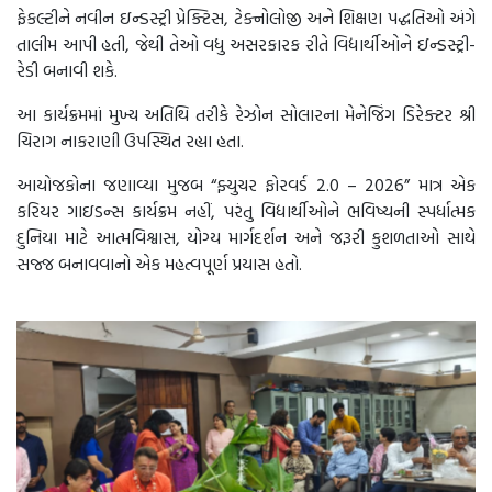
ફેકલ્ટીને નવીન ઇન્ડસ્ટ્રી પ્રેક્ટિસ, ટેક્નોલોજી અને શિક્ષણ પદ્ધતિઓ અંગે
તાલીમ આપી હતી, જેથી તેઓ વધુ અસરકારક રીતે વિદ્યાર્થીઓને ઇન્ડસ્ટ્રી-
રેડી બનાવી શકે.
આ કાર્યક્રમમાં મુખ્ય અતિથિ તરીકે રેઝોન સોલારના મેનેજિંગ ડિરેક્ટર શ્રી
ચિરાગ નાકરાણી ઉપસ્થિત રહ્યા હતા.
આયોજકોના જણાવ્યા મુજબ “ફ્યુચર ફોરવર્ડ 2.0 – 2026” માત્ર એક
કરિયર ગાઇડન્સ કાર્યક્રમ નહીં, પરંતુ વિદ્યાર્થીઓને ભવિષ્યની સ્પર્ધાત્મક
દુનિયા માટે આત્મવિશ્વાસ, યોગ્ય માર્ગદર્શન અને જરૂરી કુશળતાઓ સાથે
સજ્જ બનાવવાનો એક મહત્વપૂર્ણ પ્રયાસ હતો.