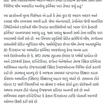
હતો. જેમાં વિદ્યાર્થીઓએ અલગ-અલગ સ્પેસ ડિઝાઇન કરવાની સાથે સાથે
વિશિષ્ટ થીમ આધારિત અનોખું ફર્નિચર પણ તૈયાર કર્યું હતું.”
આ પ્રદર્શનની મુખ્ય વિશેષતા એ હતી કે તેમાં કુલ 10 અલગ-અલગ અને
રસપ્રદ થીમ રાખવામાં આવી હતી. જેમાં એન્ઝાયટી, હેપીનેસ જેવી માનસિક
સ્થિતિઓને દર્શાવતી થીમ ઉપરાંત પ્રાણીપ્રેમીઓ માટે ખાસ ‘ડોગ ફ્રેન્ડલી
ફર્નિચર’ બનાવવામાં આવ્યું હતું, જ્યાં પાલતુ શ્વાનની સાથે તેના માલિક પણ
આરામથી બેસી શકે છે. આ સિવાય પ્રકૃતિથી પ્રેરિત ફ્લેમિંગો થીમ, સંગીતના
સાધનોથી પ્રેરિત મ્યુઝિકલ થીમ, જ્યોમેટ્રિકલ શેપ્સ થીમ તેમજ અત્યાધુનિક
3D ડિઝાઇન પર આધારિત ફર્નિચર આકર્ષણનું કેન્દ્ર બન્યા હતા.
અત્રે ઉલ્લેખનીય છે કે, IIFD સંસ્થા સુરતમાં છેલ્લા 13 વર્ષથી કાર્યરત છે
અને 2014થી ફેશન, ઇન્ટિરિયર, ઇવેન્ટ મેનેજમેન્ટ તેમજ સ્કિલ ઇન્ડિયા
અભિયાન અંતર્ગત રોજગારલક્ષી સ્કિલ ડેવલપમેન્ટના વિવિધ કોર્સ કરાવી
રહી છે. સંસ્થાનું માનવું છે કે આજના સમયમાં પરંપરાગત શિક્ષણ કરતાં
કૌશલ્ય આધારિત (સ્કિલ્ડ) શિક્ષણનું મહત્વ ઘણું વધારે છે. સામાન્ય રીતે
ધોરણ 12 પછી વિદ્યાર્થીઓ આ ક્ષેત્રમાં 3 વર્ષના કોર્સ દ્વારા કોલેજની સાથે
અથવા સ્વતંત્ર રીતે પોતાનું ઉજ્જવળ કરિયર બનાવી શકે છે અને
ભવિષ્યમાં સફળ ઇન્ટિરિયર કે ફેશન ડિઝાઇનર તરીકે પોતાની આગવી
ઓળખ ઊભી કરી શકે છે.