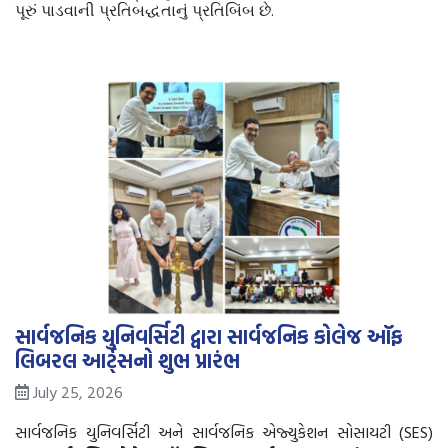
.
પૂરું
પાડવાની
પ્રતિબદ્ધતાનું
પ્રતિબિંબ
છે
સાર્વજનિક યુનિવર્સિટી દ્વારા સાર્વજનિક કોલેજ ઑફ
લિબરલ આર્ટ્સનો શુભ પ્રારંભ
July 25, 2026
સાર્વજનિક યુનિવર્સિટી અને સાર્વજનિક એજ્યુકેશન સોસાયટી (SES)