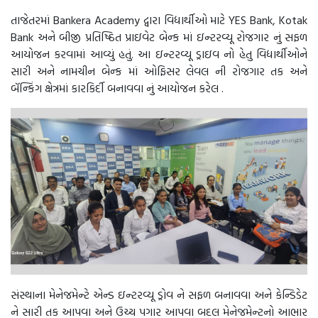
તાજેતરમાં Bankera Academy દ્વારા વિદ્યાર્થીઓ માટે YES Bank, Kotak
Bank અને બીજી પ્રતિષ્ઠિત પ્રાઇવેટ બેન્ક માં ઇન્ટરવ્યૂ રોજગાર નું સફળ
આયોજન કરવામાં આવ્યું હતું. આ ઇન્ટરવ્યૂ ડ્રાઇવ નો હેતુ વિદ્યાર્થીઓને
સારી અને નામચીન બેન્ક માં ઓફિસર લેવલ ની રોજગાર તક અને
બૅન્કિંગ ક્ષેત્રમાં કારકિર્દી બનાવવા નું આયોજન કરેલ .
સંસ્થાના મેનેજમેન્ટે એન્ડ ઇન્ટરવ્યૂ ડ્રોવ ને સફળ બનાવવા અને કેન્ડિડેટ
ને સારી તક આપવા અને ઉચ્ચ પગાર આપવા બદલ મેનેજમેન્ટનો આભાર