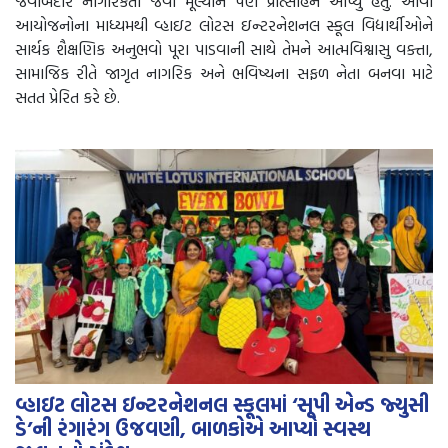
જવાબદાર નાગરિકતા જેવા મૂલ્યોને પણ પ્રોત્સાહન આપ્યું હતું. આવા
આયોજનોના માધ્યમથી વ્હાઇટ લોટસ ઇન્ટરનેશનલ સ્કૂલ વિદ્યાર્થીઓને
સાર્થક શૈક્ષણિક અનુભવો પૂરા પાડવાની સાથે તેમને આત્મવિશ્વાસુ વક્તા,
સામાજિક રીતે જાગૃત નાગરિક અને ભવિષ્યના સફળ નેતા બનવા માટે
સતત પ્રેરિત કરે છે.
વ્હાઇટ લોટસ ઇન્ટરનેશનલ સ્કૂલમાં ‘સૂપી એન્ડ જ્યુસી
ડે’ની રંગારંગ ઉજવણી, બાળકોએ આપ્યો સ્વસ્થ