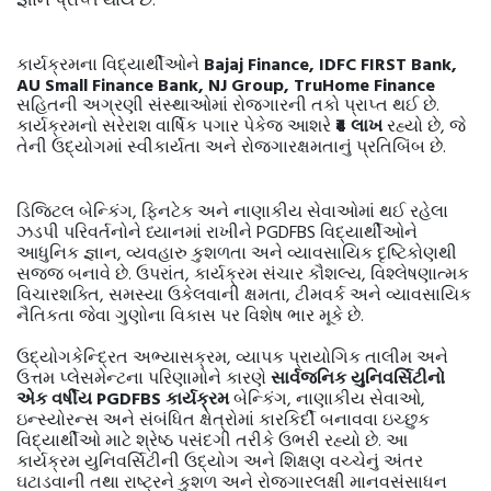
Bajaj Finance, IDFC FIRST Bank,
કાર્યક્રમના
વિદ્યાર્થીઓને
AU Small Finance Bank, NJ Group, TruHome Finance
.
સહિતની
અગ્રણી
સંસ્થાઓમાં
રોજગારની
તકો
પ્રાપ્ત
થઈ
છે
₹4
,
કાર્યક્રમનો
સરેરાશ
વાર્ષિક
પગાર
પેકેજ
આશરે
લાખ
રહ્યો
છે
જે
.
તેની
ઉદ્યોગમાં
સ્વીકાર્યતા
અને
રોજગારક્ષમતાનું
પ્રતિબિંબ
છે
,
ડિજિટલ
બેન્કિંગ
ફિનટેક
અને
નાણાકીય
સેવાઓમાં
થઈ
રહેલા
PGDFBS
ઝડપી
પરિવર્તનોને
ધ્યાનમાં
રાખીને
વિદ્યાર્થીઓને
,
આધુનિક
જ્ઞાન
વ્યવહારુ
કુશળતા
અને
વ્યાવસાયિક
દૃષ્ટિકોણથી
.
,
,
સજ્જ
બનાવે
છે
ઉપરાંત
કાર્યક્રમ
સંચાર
કૌશલ્ય
વિશ્લેષણાત્મક
,
,
વિચારશક્તિ
સમસ્યા
ઉકેલવાની
ક્ષમતા
ટીમવર્ક
અને
વ્યાવસાયિક
.
નૈતિકતા
જેવા
ગુણોના
વિકાસ
પર
વિશેષ
ભાર
મૂકે
છે
,
ઉદ્યોગકેન્દ્રિત
અભ્યાસક્રમ
વ્યાપક
પ્રાયોગિક
તાલીમ
અને
ઉત્તમ
પ્લેસમેન્ટના
પરિણામોને
કારણે
સાર્વજનિક
યુનિવર્સિટીનો
PGDFBS
,
,
એક
વર્ષીય
કાર્યક્રમ
બેન્કિંગ
નાણાકીય
સેવાઓ
ઇન્સ્યોરન્સ
અને
સંબંધિત
ક્ષેત્રોમાં
કારકિર્દી
બનાવવા
ઇચ્છુક
.
વિદ્યાર્થીઓ
માટે
શ્રેષ્ઠ
પસંદગી
તરીકે
ઉભરી
રહ્યો
છે
આ
કાર્યક્રમ
યુનિવર્સિટીની
ઉદ્યોગ
અને
શિક્ષણ
વચ્ચેનું
અંતર
ઘટાડવાની
તથા
રાષ્ટ્રને
કુશળ
અને
રોજગારલક્ષી
માનવસંસાધન