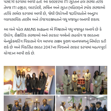
પસંદગી કરવામાં આવી હતી. આ ક્લસ્ટરમાં ITI સુરતને હબ સંસ્થા તરીકે
તેમજ ITI હજીરા, બારડોલી, સચિન અને સુરત (મહિલા)ને સ્પોક સંસ્થાઓ
તરીકે સામેલ કરવામાં આવી છે, જેથી ઉદ્યોગની જરૂરિયાતોને અનુરૂપ
વ્યાવસાયિક તાલીમ અને રોજગારક્ષમતાને વધુ મજબૂત બનાવી શકાય.
આ બંને પહેલ AM/NS Indiaના એ વિશ્વાસને વધુ મજબૂત બનાવે છે કે
ઉદ્યોગ, શૈક્ષણિક સંસ્થાઓ અને સરકાર વચ્ચેનો સહયોગ જ ભારતના
મેન્યુફેક્ચરિંગ વિકાસને વેગ આપવા સક્ષમ કુશળ માનવબળનું નિર્માણ કરી
શકે છે અને વિકસિત ભારત 2047ના વિઝનને સાકાર કરવામાં મહત્વપૂર્ણ
યોગદાન આપી શકે છે.