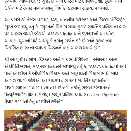
રચવામાં આવ્યો છે, જે ગુજરાત અને ભારત માટે ભવિષ્યલક્ષી, કુશળ અને
ઉદ્યોગ માટે તૈયાર માનવબળનું નિર્માણ કરવામાં સહાયરૂપ બનશે.
આ પ્રસંગે શ્રી તેજસ પરમાર, IAS, માનનીય કલેક્ટર અને જિલ્લા મેજિસ્ટ્રેટ,
સુરતે જણાવ્યું હતું કે, “સુરતની વિકાસ ગાથા કુશળ સ્થાનિક પ્રતિભાના બળ
પર આગળ વધવી જોઈએ. AM/NS India અને SVNITની આ પહેલ
આપણા યુવાનો માટે અર્થપૂર્ણ તકોનું સર્જન કરે છે અને કુશળ તથા
વિકસિત ભારતના વ્યાપક વિઝનને પણ આગળ ધપાવે છે.”
શ્રી આશુતોષ તેલાંગ, ડિરેક્ટર અને વાઇસ પ્રેસિડેન્ટ – એચઆર એન્ડ
એડમિનિસ્ટ્રેશન, AM/NS Indiaએ જણાવ્યું હતું કે, “AM/NS Indiaમાં અમે
માનીએ છીએ કે ઔદ્યોગિક વિકાસ અને સમુદાયનો વિકાસ સાથે-સાથે
આગળ વધવો જોઈએ. આ કાર્યક્રમ દ્વારા અમે સ્થાનિક યુવાનોની
રોજગારક્ષમતા વધારવા, તેમના માટે નવી તકોનું સર્જન કરવા અને
મેન્યુફેક્ચરિંગ ક્ષેત્ર માટે વધુ મજબૂત પ્રતિભા આધાર (Talent Pipeline)
તૈયાર કરવાનો હેતુ ધરાવીએ છીએ.”