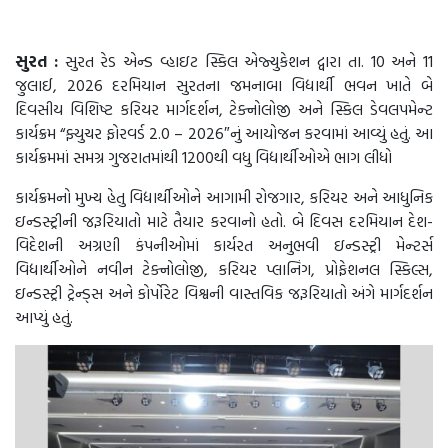
સુરત :
સુરત રેડ એન્ડ વ્હાઇટ સ્કિલ એજ્યુકેશન દ્વારા તા. 10 અને 11
જુલાઈ, 2026 દરમિયાન સુરતના જમનાબા વિદ્યાર્થી ભવન ખાતે બે
દિવસીય વિશિષ્ટ કરિયર માર્ગદર્શન, ટેક્નોલોજી અને સ્કિલ ડેવલપમેન્ટ
કાર્યક્રમ “ફ્યુચર ફોરવર્ડ 2.0 – 2026″નું આયોજન કરવામાં આવ્યું હતું. આ
કાર્યક્રમમાં સમગ્ર ગુજરાતમાંથી 1200થી વધુ વિદ્યાર્થીઓએ ભાગ લીધો
કાર્યક્રમનો મુખ્ય હેતુ વિદ્યાર્થીઓને આગામી રોજગાર, કરિયર અને આધુનિક
ઇન્ડસ્ટ્રીની જરૂરિયાતો માટે તૈયાર કરવાનો હતો. બે દિવસ દરમિયાન દેશ-
વિદેશની અગ્રણી કંપનીઓમાં કાર્યરત અનુભવી ઇન્ડસ્ટ્રી મેન્ટર્સ
વિદ્યાર્થીઓને નવીન ટેક્નોલોજી, કરિયર પ્લાનિંગ, પ્રોફેશનલ સ્કિલ્સ,
ઇન્ડસ્ટ્રી ટ્રેન્ડ્સ અને કોર્પોરેટ વિશ્વની વાસ્તવિક જરૂરિયાતો અંગે માર્ગદર્શન
આપ્યું હતું.