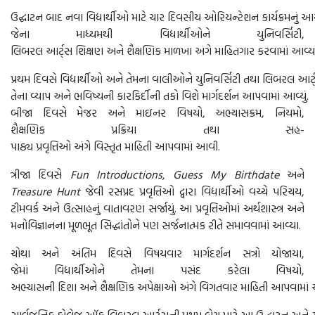
ઉદ્ઘાટન બાદ નવા વિદ્યાર્થીઓ માટે ચાર દિવસીય ઓરિયન્ટેશન કાર્યક્રમનું આ
જેના માધ્યમથી વિદ્યાર્થીઓને યુનિવર્સિટી,
લિબરલ આર્ટ્સ શિક્ષણ અને શૈક્ષણિક માળખા અંગે માહિતગાર કરવામાં આવ્ય
પ્રથમ દિવસે વિદ્યાર્થીઓ અને તેમના વાલીઓને યુનિવર્સિટી તથા લિબરલ આર્ટ
તેના વ્યાપ અને ભવિષ્યની કારકિર્દીની તકો વિશે માર્ગદર્શન આપવામાં આવ્યું.
બીજા દિવસે મેજર અને માઇનર વિષયો, અભ્યાસક્રમ, નિયમો,
શૈક્ષણિક પ્રક્રિયા તથા સહ-
પાઠ્ય પ્રવૃત્તિઓ અંગે વિસ્તૃત માહિતી આપવામાં આવી.
ત્રીજા દિવસે
Fun Introductions
,
Guess My Birthdate
અને
Treasure Hunt
જેવી રસપ્રદ પ્રવૃત્તિઓ દ્વારા વિદ્યાર્થીઓ વચ્ચે પરિચય,
ટીમવર્ક અને ઉત્સાહનું વાતાવરણ સર્જાયું. આ પ્રવૃત્તિઓમાં અર્થશાસ્ત્ર અને
મનોવિજ્ઞાનના મૂળભૂત સિદ્ધાંતોને પણ સર્જનાત્મક રીતે સમાવવામાં આવ્યા.
ચોથા અને અંતિમ દિવસે વિષયવાર માર્ગદર્શન સત્રો યોજાયા,
જેમાં વિદ્યાર્થીઓને તેમના પસંદ કરેલા વિષયો,
અભ્યાસની દિશા અને શૈક્ષણિક અપેક્ષાઓ અંગે વિગતવાર માહિતી આપવામાં
સાર્વજનિક કોલેજ ઑફ લિબરલ આર્ટ્સની પ્રથમ બેચ માટે આ ઉદ્ઘાટન અને ઓ