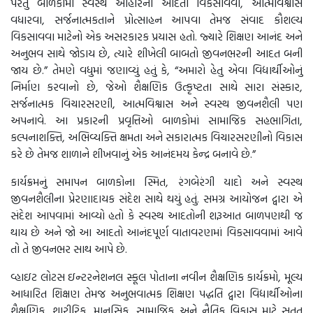
પરંતુ બાળકોમાં સ્વસ્થ આહારની આદતો વિકસાવવા, આત્મવિશ્વાસ
વધારવા, સર્જનાત્મકતાને પ્રોત્સાહન આપવા તેમજ સંવાદ કૌશલ્ય
વિકસાવવા માટેનો એક અસરકારક પ્રયાસ હતો. જ્યારે શિક્ષણ આનંદ અને
અનુભવ સાથે જોડાય છે, ત્યારે શીખેલી બાબતો જીવનભરની આદત બની
જાય છે.” તેમણે વધુમાં જણાવ્યું હતું કે, “અમારો હેતુ એવા વિદ્યાર્થીઓનું
નિર્માણ કરવાનો છે, જેઓ શૈક્ષણિક ઉત્કૃષ્ટતા સાથે સારા સંસ્કાર,
સર્જનાત્મક વિચારસરણી, આત્મવિશ્વાસ અને સ્વસ્થ જીવનશૈલી પણ
અપનાવે. આ પ્રકારની પ્રવૃત્તિઓ બાળકોમાં સામાજિક સહભાગિતા,
કલ્પનાશક્તિ, અભિવ્યક્તિ ક્ષમતા અને સકારાત્મક વિચારસરણીનો વિકાસ
કરે છે તેમજ શાળાને શીખવાનું એક આનંદમય કેન્દ્ર બનાવે છે.”
કાર્યક્રમનું સમાપન બાળકોના સ્મિત, રંગબેરંગી યાદો અને સ્વસ્થ
જીવનશૈલીના પ્રેરણાદાયક સંદેશ સાથે થયું હતું. સમગ્ર આયોજન દ્વારા એ
સંદેશ આપવામાં આવ્યો હતો કે સ્વસ્થ આદતોની શરૂઆત બાળપણથી જ
થાય છે અને જો આ આદતો આનંદપૂર્ણ વાતાવરણમાં વિકસાવવામાં આવે
તો તે જીવનભર સાથ આપે છે.
વ્હાઇટ લોટસ ઇન્ટરનેશનલ સ્કૂલ પોતાના નવીન શૈક્ષણિક કાર્યક્રમો, મૂલ્ય
આધારિત શિક્ષણ તેમજ અનુભવાત્મક શિક્ષણ પદ્ધતિ દ્વારા વિદ્યાર્થીઓના
શૈક્ષણિક, શારીરિક, માનસિક, સામાજિક અને નૈતિક વિકાસ માટે સતત