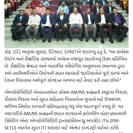
પ્રોફ. (ડૉ.) અનુપમ શુક્લા, ડિરેક્ટર, SVNITએ જણાવ્યું હતું કે, “આ કાર્યક્રમ
ઉદ્યોગ અને શૈક્ષણિક સંસ્થાઓ વચ્ચેના મજબૂત સહયોગનું ઉત્તમ પ્રતિબિંબ
છે. શૈક્ષણિક શ્રેષ્ઠતા અને વાસ્તવિક ઔદ્યોગિક અનુભવના સમન્વય દ્વારા
અમે તાલીમાર્થીઓને ઉદ્યોગની સતત બદલાતી જરૂરિયાતોને પૂર્ણ કરવા અને
દેશના વિકાસમાં અર્થપૂર્ણ યોગદાન આપવા માટે તૈયાર કરી રહ્યા છીએ.”
એમ્પ્લોયેબિલિટી એનહાન્સમેન્ટ પ્રોગ્રામ AM/NS Indiaની સમુદાય વિકાસ,
કૌશલ્ય વિકાસ અને સુરત સહિતના વિસ્તારોના યુવાનો માટે ઉજ્જવળ
ભવિષ્ય નિર્માણ કરવાની પ્રતિબદ્ધતાનું વધુ એક મહત્વપૂર્ણ પગલું છે. ગત
અઠવાડિયે AM/NS Indiaની ભારત સરકારની ફ્લેગશિપ પહેલ પ્રધાનમંત્રી
સ્કિલિંગ એન્ડ એમ્પ્લોયેબિલિટી ટ્રાન્સફોર્મેશન થ્રુ અપગ્રેડેડ ITIs (PM-
SETU) અંતર્ગત સુરત ITI ક્લસ્ટર માટે એન્કર ઇન્ડસ્ટ્રી પાર્ટનર તરીકે