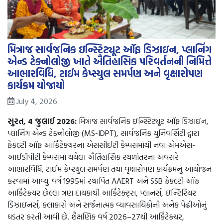
મિત્રાજ સાર્વજનિક ઇન્સ્ટિટ્યૂટ ઑફ ડિઝાઇન, પ્લાનિંગ
એન્ડ ટેક્નોલોજી ખાતે ઐતિહાસિક પરિવર્તનની નિમિત્તે
આભારવિધિ, ટાઈમ કેપ્સ્યુલ સમર્પણ અને વૃક્ષારોપણ
કાર્યક્રમ યોજાયો
July 4, 2026
સુરત, 4 જુલાઈ 2026:
મિત્રાજ સાર્વજનિક ઇન્સ્ટિટ્યૂટ ઑફ ડિઝાઇન,
પ્લાનિંગ એન્ડ ટેક્નોલોજી (MS-IDPT), સાર્વજનિક યુનિવર્સિટી દ્વારા
ફેકલ્ટી ઑફ આર્કિટેક્ચરના એસસીઈટી કેમ્પસમાંથી નવા એમએસ-
આઈડીપીટી કેમ્પસમાં થયેલા ઐતિહાસિક સ્થળાંતરના અવસરે
આભારવિધિ, ટાઈમ કેપ્સ્યુલ સમર્પણ તથા વૃક્ષારોપણ કાર્યક્રમનું આયોજન
કરવામાં આવ્યું. વર્ષ 1995માં સ્થાપિત AAERT અને SSB ફેકલ્ટી ઑફ
આર્કિટેક્ચર છેલ્લા ત્રણ દાયકાથી આર્કિટેક્ટ્સ, પ્લાનર્સ, ઇન્ટિરિયર
ડિઝાઇનર્સ, કલાકારો અને સર્જનાત્મક વ્યાવસાયિકોની અનેક પેઢીઓનું
ઘડતર કરતી આવી છે. શૈક્ષણિક વર્ષ 2026–27થી આર્કિટેક્ચર,