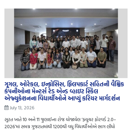
ગૂગલ, ઓરેકલ, ઇન્ફોસિસ, ફ્લિપકાર્ટ સહિતની વૈશ્વિક
કંપનીઓના મેન્ટર્સ રેડ એન્ડ વ્હાઇટ સ્કિલ
એજ્યુકેશનના વિદ્યાર્થીઓને આપ્યું કરિયર માર્ગદર્શન
July 13, 2026
સુરત ખાતે 10 અને 11 જુલાઈના રોજ યોજાયેલ ‘ફ્યુચર ફોરવર્ડ 2.0–
2026’માં સમગ્ર ગુજરાતમાંથી 1200થી વધુ વિદ્યાર્થીઓએ ભાગ લીધો