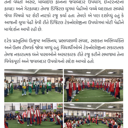
તેની વધતી અસર, મોબાઇલ ફોનના જવાબદાર ઉપયોગ, ઇન્ટરનેટના
ફાયદા અને ગેરફાયદા તેમજ ડિજિટલ યુગમાં પેઢીઓ વચ્ચે બદલાતા સંબંધો
જેવા વિષયો પર શેરી નાટકો રજૂ કર્યા હતા. તેમણે એ પણ દર્શાવ્યું હતું કે
આજની યુવા પેઢી કેવી રીતે ડિજિટલ ટેક્નોલોજીના ઉપયોગમાં મોટી પેઢીને
માર્ગદર્શન આપી રહી છે.
દરેક પ્રસ્તુતિમાં ઉત્કૃષ્ટ અભિનય, પ્રભાવશાળી સંવાદ, સશક્ત અભિવ્યક્તિ
અને ઉત્તમ ટીમવર્ક જોવા મળ્યું હતું. વિદ્યાર્થીઓએ ટેક્નોલોજીના સકારાત્મક
તેમજ નકારાત્મક બંને પાસાઓને અસરકારક રીતે રજૂ કરીને સમાજમાં તેના
વિવેકપૂર્ણ અને જવાબદાર ઉપયોગનો સંદેશ આપ્યો હતો.