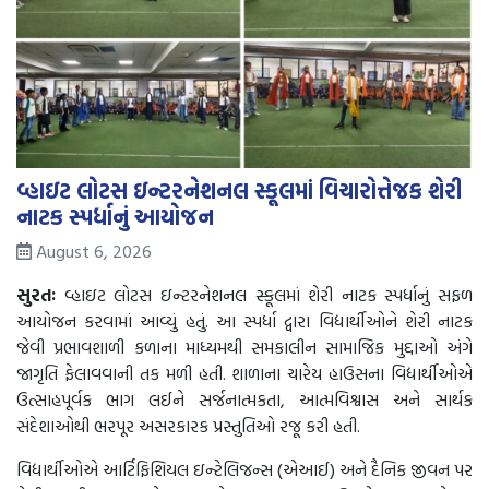
વ્હાઇટ લોટસ ઇન્ટરનેશનલ સ્કૂલમાં વિચારોત્તેજક શેરી
નાટક સ્પર્ધાનું આયોજન
August 6, 2026
સુરતઃ
વ્હાઇટ લોટસ ઇન્ટરનેશનલ સ્કૂલમાં શેરી નાટક સ્પર્ધાનું સફળ
આયોજન કરવામાં આવ્યું હતું. આ સ્પર્ધા દ્વારા વિદ્યાર્થીઓને શેરી નાટક
જેવી પ્રભાવશાળી કળાના માધ્યમથી સમકાલીન સામાજિક મુદ્દાઓ અંગે
જાગૃતિ ફેલાવવાની તક મળી હતી. શાળાના ચારેય હાઉસના વિદ્યાર્થીઓએ
ઉત્સાહપૂર્વક ભાગ લઈને સર્જનાત્મકતા, આત્મવિશ્વાસ અને સાર્થક
સંદેશાઓથી ભરપૂર અસરકારક પ્રસ્તુતિઓ રજૂ કરી હતી.
વિદ્યાર્થીઓએ આર્ટિફિશિયલ ઇન્ટેલિજન્સ (એઆઈ) અને દૈનિક જીવન પર