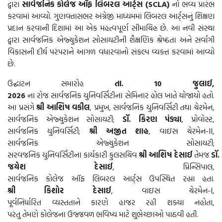
દ્વારા
સાર્વજનિક
કોલેજ
ઑફ
લિબરલ
આર્ટ્સ
(
SCLA)
નો ભવ્ય પ્રારંભ
કરવામાં આવ્યો. ગુણવત્તાસભર અંગ્રેજી માધ્યમમાં લિબરલ આર્ટ્સનું શિક્ષણ
પ્રદાન કરવાની દિશામાં આ એક મહત્વપૂર્ણ સીમાચિહ્ન છે. આ નવી સંસ્થા
દ્વારા સાર્વજનિક એજ્યુકેશન સોસાયટીની શૈક્ષણિક શ્રેષ્ઠતા અને સર્વાંગી
વિકાસની દીર્ઘ પરંપરાને આગળ વધારવાનો સંકલ્પ વ્યક્ત કરવામાં આવ્યો
છે.
ઉદ્ઘાટન સમારોહ
તા
. 10
જુલાઈ
,
2026
ના રોજ સાર્વજનિક યુનિવર્સિટીના સેમિનાર હોલ ખાતે યોજાયો હતો.
આ પ્રસંગે
શ્રી
આશિષ
વકીલ
, પ્રમુખ, સાર્વજનિક યુનિવર્સિટી તથા ચેરમેન,
સાર્વજનિક એજ્યુકેશન સોસાયટી;
ડૉ
.
કિરણ
પંડ્યા
, પ્રોવોસ્ટ,
સાર્વજનિક યુનિવર્સિટી;
શ્રી
અજીત
શાહ
, વાઇસ ચેરમેન-II,
સાર્વજનિક એજ્યુકેશન સોસાયટી;
સરવજનિક યુનિવર્સિટીના કાર્યકારી કુલસચિવ
શ્રી
આશિષ
દેસાઈ
તેમજ
ડૉ
.
જયેશ
દેસાઈ
, પ્રિન્સિપાલ,
સાર્વજનિક કોલેજ ઑફ લિબરલ આર્ટ્સ ઉપસ્થિત રહ્યા હતા.
શ્રી
કિશોર
દેસાઈ
, વાઇસ ચેરમેન-I,
પૂર્વનિર્ધારિત વ્યસ્તતાને કારણે હાજર રહી શક્યા નહોતા,
પરંતુ તેમણે કોલેજના ઉજ્જવળ ભવિષ્ય માટે શુભેચ્છાઓ પાઠવી હતી.