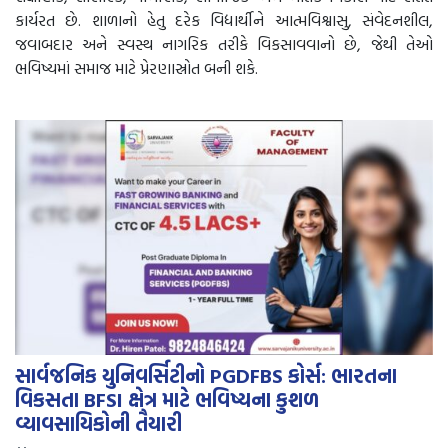
કાર્યરત છે. શાળાનો હેતુ દરેક વિદ્યાર્થીને આત્મવિશ્વાસુ, સંવેદનશીલ,
જવાબદાર અને સ્વસ્થ નાગરિક તરીકે વિકસાવવાનો છે, જેથી તેઓ
ભવિષ્યમાં સમાજ માટે પ્રેરણાસ્રોત બની શકે.
સાર્વજનિક યુનિવર્સિટીનો PGDFBS કોર્સ: ભારતના
વિકસતા BFSI ક્ષેત્ર માટે ભવિષ્યના કુશળ
વ્યાવસાયિકોની તૈયારી