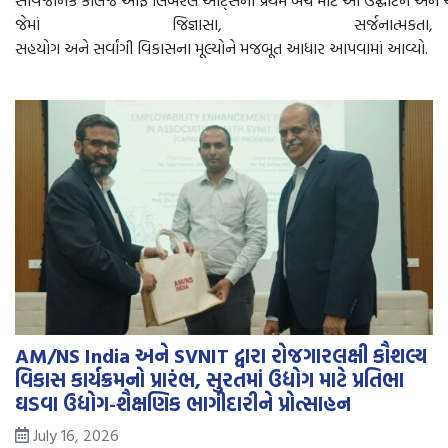
જેમાં જિજ્ઞાસા, સર્જનાત્મકતા,
સહયોગ અને સર્વાંગી વિકાસના મૂલ્યોને મજબૂત આધાર આપવામાં આવ્યો.
AM/NS India અને SVNIT દ્વારા રોજગારલક્ષી કૌશલ્ય
વિકાસ કાર્યક્રમનો પ્રારંભ, સુરતમાં ઉદ્યોગ માટે પ્રતિભા
ઘડવા ઉદ્યોગ-શૈક્ષણિક ભાગીદારીને પ્રોત્સાહન
July 16, 2026