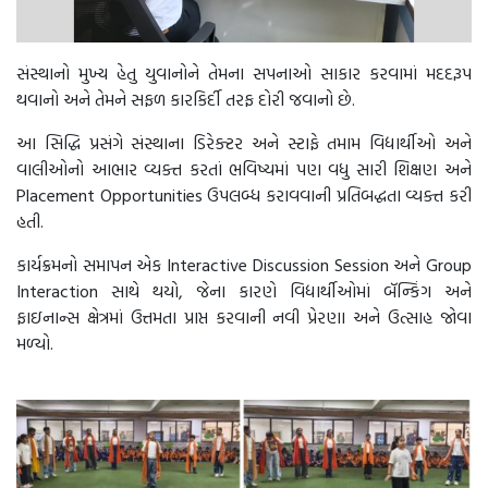
સંસ્થાનો મુખ્ય હેતુ યુવાનોને તેમના સપનાઓ સાકાર કરવામાં મદદરૂપ
થવાનો અને તેમને સફળ કારકિર્દી તરફ દોરી જવાનો છે.
આ સિદ્ધિ પ્રસંગે સંસ્થાના ડિરેક્ટર અને સ્ટાફે તમામ વિદ્યાર્થીઓ અને
વાલીઓનો આભાર વ્યક્ત કરતાં ભવિષ્યમાં પણ વધુ સારી શિક્ષણ અને
Placement Opportunities ઉપલબ્ધ કરાવવાની પ્રતિબદ્ધતા વ્યક્ત કરી
હતી.
કાર્યક્રમનો સમાપન એક Interactive Discussion Session અને Group
Interaction સાથે થયો, જેના કારણે વિદ્યાર્થીઓમાં બૅન્કિંગ અને
ફાઇનાન્સ ક્ષેત્રમાં ઉત્તમતા પ્રાપ્ત કરવાની નવી પ્રેરણા અને ઉત્સાહ જોવા
મળ્યો.