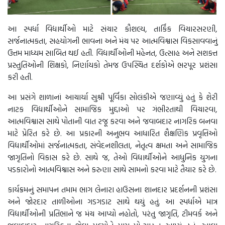
આ સ્પર્ધા વિદ્યાર્થીઓ માટે સંચાર કૌશલ્ય, તાર્કિક વિચારસરણી,
સર્જનાત્મકતા, સહયોગની ભાવના અને મંચ પર આત્મવિશ્વાસ વિકસાવવાનું
ઉત્તમ માધ્યમ સાબિત થઈ હતી. વિદ્યાર્થીઓની મહેનત, ઉત્સાહ અને સશક્ત
પ્રસ્તુતિઓની શિક્ષકો, નિર્ણાયકો તેમજ ઉપસ્થિત દર્શકોએ ભરપૂર પ્રશંસા
કરી હતી.
આ પ્રસંગે શાળાનાં આચાર્યા સુશ્રી પૂર્વિકા સોલંકીએ જણાવ્યું હતું કે શેરી
નાટક વિદ્યાર્થીઓને સામાજિક મુદ્દાઓ પર ગંભીરતાથી વિચારવા,
આત્મવિશ્વાસ સાથે પોતાની વાત રજૂ કરવા અને જવાબદાર નાગરિક બનવા
માટે પ્રેરિત કરે છે. આ પ્રકારની અનુભવ આધારિત શૈક્ષણિક પ્રવૃત્તિઓ
વિદ્યાર્થીઓમાં સર્જનાત્મકતા, સંવેદનશીલતા, નેતૃત્વ ક્ષમતા અને સામાજિક
જાગૃતિનો વિકાસ કરે છે. સાથે જ, તેઓ વિદ્યાર્થીઓને આધુનિક યુગના
પડકારોનો આત્મવિશ્વાસ અને કરુણા સાથે સામનો કરવા માટે તૈયાર કરે છે.
કાર્યક્રમનું સમાપન તમામ ભાગ લેનારા હાઉસના શાનદાર પ્રદર્શનની પ્રશંસા
અને જોરદાર તાળીઓના ગડગડાટ સાથે થયું હતું. આ સ્પર્ધાએ માત્ર
વિદ્યાર્થીઓની પ્રતિભાને જ મંચ આપ્યો નહોતો, પરંતુ જાગૃતિ, ટીમવર્ક અને