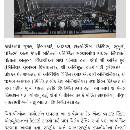
કાર્યક્રમમાં ગૂગલ, ફ્લિપકાર્ટ, ઓરેકલ, ઇન્ફોસિસ, ફિલિપ્સ, સુઝુકી,
મેકિન્સી એન્ડ કંપની સહિતની પ્રતિષ્ઠિત સંસ્થાઓમાં કાર્યરત નિષ્ણાતો
પોતાના અનુભવ વિદ્યાર્થીઓ સાથે વહેંચ્યા હતા. જેમાં શ્રી અંકિત દુબે
(સિનિયર યુએક્સ ડિઝાઇનર), શ્રી અભિજીત બેન્ડીગીરી (ડિરેક્ટર –
પ્રોડક્ટ મેનેજમેન્ટ), શ્રી અભિજિથ ગિરિન (આર એન્ડ ડી એન્જિનિયર), શ્રી
ઋષભ અગ્રવાલ (સિનિયર લીડ ડેટા એન્જિનિયર) તથા ફિલ્મ ડિરેક્ટર શ્રી
જય પરીખ મુખ્ય વક્તા તરીકે ઉપસ્થિત રહ્યા હતા. આ સાથે જ પેનલ
ડિસ્કશન પણ યોજાયું હતું. જેમાં પેનલિસ્ટ તરીકે મોહિત સાવલિયા, પીયુષ
નાકરાણી અને ચક્ષુ અદાણી ઉપસ્થિત રહ્યા હતા.
વિદ્યાર્થીઓના માર્ગદર્શન ઉપરાંત આ કાર્યક્રમમાં રેડ એન્ડ વ્હાઇટ સ્કિલ
એજ્યુકેશનના ફેકલ્ટી સભ્યો માટે પણ વિશેષ ટ્રેનિંગ સત્રો પણ આયોજિત
કરવામાં આવ્યા હતા. રાષ્ટ્રીય અને આંતરરાષ્ટ્રીય કંપનીઓના મેન્ટર્સે