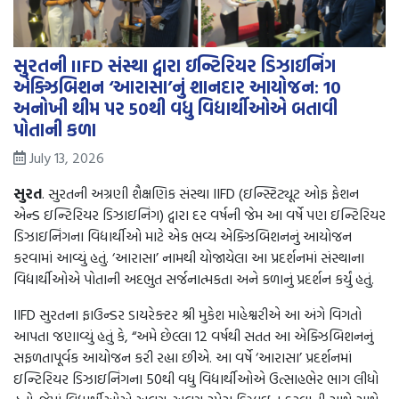
સુરતની IIFD સંસ્થા દ્વારા ઇન્ટિરિયર ડિઝાઇનિંગ
એક્ઝિબિશન ‘આરાસા’નું શાનદાર આયોજન: 10
અનોખી થીમ પર 50થી વધુ વિદ્યાર્થીઓએ બતાવી
પોતાની કળા
July 13, 2026
સુરત
. સુરતની અગ્રણી શૈક્ષણિક સંસ્થા IIFD (ઇન્સ્ટિટ્યૂટ ઓફ ફેશન
એન્ડ ઇન્ટિરિયર ડિઝાઇનિંગ) દ્વારા દર વર્ષની જેમ આ વર્ષે પણ ઇન્ટિરિયર
ડિઝાઇનિંગના વિદ્યાર્થીઓ માટે એક ભવ્ય એક્ઝિબિશનનું આયોજન
કરવામાં આવ્યું હતું. ‘આરાસા’ નામથી યોજાયેલા આ પ્રદર્શનમાં સંસ્થાના
વિદ્યાર્થીઓએ પોતાની અદભુત સર્જનાત્મકતા અને કળાનું પ્રદર્શન કર્યું હતું.
IIFD સુરતના ફાઉન્ડર ડાયરેક્ટર શ્રી મુકેશ માહેશ્વરીએ આ અંગે વિગતો
આપતા જણાવ્યું હતું કે, “અમે છેલ્લા 12 વર્ષથી સતત આ એક્ઝિબિશનનું
સફળતાપૂર્વક આયોજન કરી રહ્યા છીએ. આ વર્ષે ‘આરાસા’ પ્રદર્શનમાં
ઇન્ટિરિયર ડિઝાઇનિંગના 50થી વધુ વિદ્યાર્થીઓએ ઉત્સાહભેર ભાગ લીધો