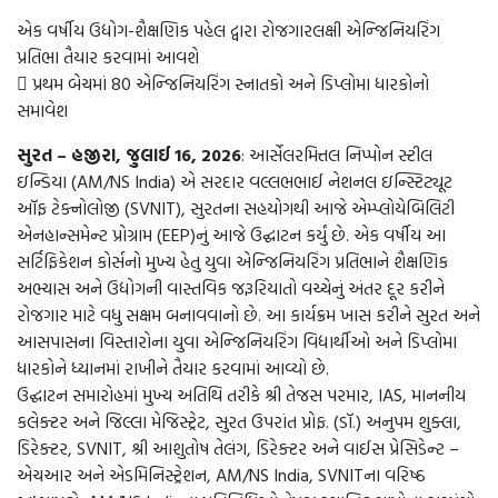
એક વર્ષીય ઉદ્યોગ-શૈક્ષણિક પહેલ દ્વારા રોજગારલક્ષી એન્જિનિયરિંગ
પ્રતિભા તૈયાર કરવામાં આવશે
 પ્રથમ બેચમાં 80 એન્જિનિયરિંગ સ્નાતકો અને ડિપ્લોમા ધારકોનો
સમાવેશ
સુરત – હજીરા, જુલાઈ 16, 2026
: આર્સેલરમિત્તલ નિપ્પોન સ્ટીલ
ઇન્ડિયા (AM/NS India) એ સરદાર વલ્લભભાઈ નેશનલ ઇન્સ્ટિટ્યૂટ
ઑફ ટેક્નોલોજી (SVNIT), સુરતના સહયોગથી આજે એમ્પ્લોયેબિલિટી
એનહાન્સમેન્ટ પ્રોગ્રામ (EEP)નું આજે ઉદ્ઘાટન કર્યું છે. એક વર્ષીય આ
સર્ટિફિકેશન કોર્સનો મુખ્ય હેતુ યુવા એન્જિનિયરિંગ પ્રતિભાને શૈક્ષણિક
અભ્યાસ અને ઉદ્યોગની વાસ્તવિક જરૂરિયાતો વચ્ચેનું અંતર દૂર કરીને
રોજગાર માટે વધુ સક્ષમ બનાવવાનો છે. આ કાર્યક્રમ ખાસ કરીને સુરત અને
આસપાસના વિસ્તારોના યુવા એન્જિનિયરિંગ વિદ્યાર્થીઓ અને ડિપ્લોમા
ધારકોને ધ્યાનમાં રાખીને તૈયાર કરવામાં આવ્યો છે.
ઉદ્ઘાટન સમારોહમાં મુખ્ય અતિથિ તરીકે શ્રી તેજસ પરમાર, IAS, માનનીય
કલેક્ટર અને જિલ્લા મેજિસ્ટ્રેટ, સુરત ઉપરાંત પ્રોફ. (ડૉ.) અનુપમ શુક્લા,
ડિરેક્ટર, SVNIT, શ્રી આશુતોષ તેલંગ, ડિરેક્ટર અને વાઈસ પ્રેસિડેન્ટ –
એચઆર અને એડમિનિસ્ટ્રેશન, AM/NS India, SVNITના વરિષ્ઠ