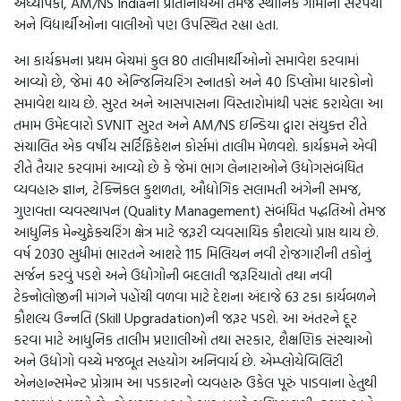
અધ્યાપકો, AM/NS Indiaના પ્રતિનિધિઓ તેમજ સ્થાનિક ગામોના સરપંચો
અને વિદ્યાર્થીઓના વાલીઓ પણ ઉપસ્થિત રહ્યા હતા.
આ કાર્યક્રમના પ્રથમ બેચમાં કુલ 80 તાલીમાર્થીઓનો સમાવેશ કરવામાં
આવ્યો છે, જેમાં 40 એન્જિનિયરિંગ સ્નાતકો અને 40 ડિપ્લોમા ધારકોનો
સમાવેશ થાય છે. સુરત અને આસપાસના વિસ્તારોમાંથી પસંદ કરાયેલા આ
તમામ ઉમેદવારો SVNIT સુરત અને AM/NS ઇન્ડિયા દ્વારા સંયુક્ત રીતે
સંચાલિત એક વર્ષીય સર્ટિફિકેશન કોર્સમાં તાલીમ મેળવશે. કાર્યક્રમને એવી
રીતે તૈયાર કરવામાં આવ્યો છે કે જેમાં ભાગ લેનારાઓને ઉદ્યોગસંબંધિત
વ્યવહારુ જ્ઞાન, ટેક્નિકલ કુશળતા, ઔદ્યોગિક સલામતી અંગેની સમજ,
ગુણવત્તા વ્યવસ્થાપન (Quality Management) સંબંધિત પદ્ધતિઓ તેમજ
આધુનિક મેન્યુફેક્ચરિંગ ક્ષેત્ર માટે જરૂરી વ્યવસાયિક કૌશલ્યો પ્રાપ્ત થાય છે.
વર્ષ 2030 સુધીમાં ભારતને આશરે 115 મિલિયન નવી રોજગારીની તકોનું
સર્જન કરવું પડશે અને ઉદ્યોગોની બદલાતી જરૂરિયાતો તથા નવી
ટેક્નોલોજીની માંગને પહોંચી વળવા માટે દેશના અંદાજે 63 ટકા કાર્યબળને
કૌશલ્ય ઉન્નતિ (Skill Upgradation)ની જરૂર પડશે. આ અંતરને દૂર
કરવા માટે આધુનિક તાલીમ પ્રણાલીઓ તથા સરકાર, શૈક્ષણિક સંસ્થાઓ
અને ઉદ્યોગો વચ્ચે મજબૂત સહયોગ અનિવાર્ય છે. એમ્પ્લોયેબિલિટી
એનહાન્સમેન્ટ પ્રોગ્રામ આ પડકારનો વ્યવહારુ ઉકેલ પૂરું પાડવાના હેતુથી