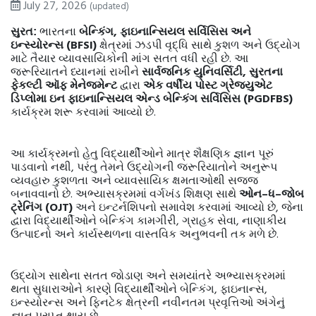
July 27, 2026
(updated)
,
સુરત:
ભારતના
બેન્કિંગ
ફાઇનાન્સિયલ
સર્વિસિસ
અને
(BFSI)
ઇન્સ્યોરન્સ
ક્ષેત્રમાં
ઝડપી
વૃદ્ધિ
સાથે
કુશળ
અને
ઉદ્યોગ
.
માટે
તૈયાર
વ્યાવસાયિકોની
માંગ
સતત
વધી
રહી
છે
આ
,
જરૂરિયાતને
ધ્યાનમાં
રાખીને
સાર્વજનિક
યુનિવર્સિટી
સુરતના
ફેકલ્ટી
ઑફ
મેનેજમેન્ટ
દ્વારા
એક
વર્ષીય
પોસ્ટ
ગ્રેજ્યુએટ
(PGDFBS)
ડિપ્લોમા
ઇન
ફાઇનાન્સિયલ
એન્ડ
બેન્કિંગ
સર્વિસિસ
.
કાર્યક્રમ
શરૂ
કરવામાં
આવ્યો
છે
આ
કાર્યક્રમનો
હેતુ
વિદ્યાર્થીઓને
માત્ર
શૈક્ષણિક
જ્ઞાન
પૂરું
,
પાડવાનો
નથી
પરંતુ
તેમને
ઉદ્યોગની
જરૂરિયાતોને
અનુરૂપ
વ્યવહારુ
કુશળતા
અને
વ્યાવસાયિક
ક્ષમતાઓથી
સજ્જ
.
–
–
બનાવવાનો
છે
અભ્યાસક્રમમાં
વર્ગખંડ
શિક્ષણ
સાથે
ઓન
ધ
જોબ
(OJT)
,
ટ્રેનિંગ
અને
ઇન્ટર્નશિપનો
સમાવેશ
કરવામાં
આવ્યો
છે
જેના
,
,
દ્વારા
વિદ્યાર્થીઓને
બેન્કિંગ
કામગીરી
ગ્રાહક
સેવા
નાણાકીય
.
ઉત્પાદનો
અને
કાર્યસ્થળના
વાસ્તવિક
અનુભવની
તક
મળે
છે
ઉદ્યોગ
સાથેના
સતત
જોડાણ
અને
સમયાંતરે
અભ્યાસક્રમમાં
,
,
થતા
સુધારાઓને
કારણે
વિદ્યાર્થીઓને
બેન્કિંગ
ફાઇનાન્સ
ઇન્સ્યોરન્સ
અને
ફિનટેક
ક્ષેત્રની
નવીનતમ
પ્રવૃત્તિઓ
અંગેનું
.
જ્ઞાન
પ્રાપ્ત
થાય
છે