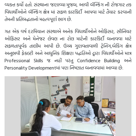
વ્યક્ત કર્યો હતો. સંસ્થાના જણાવ્યા મુજબ, આવી બૅન્કિંગ ની રોજગાર તક
વિદ્યાર્થીઓને બૅન્કિંગ ક્ષેત્ર માં સફળ કારકિર્દી આપવા માટે તૈયાર કરવાની
તેમની પ્રતિબદ્ધતાનો મહત્વપૂર્ણ ભાગ છે.
ગત એક વર્ષ દરમિયાન સંસ્થાએ અનેક વિદ્યાર્થીઓને ઓફિસર, સીનિયર
ઓફિસર અને મેનેજર લેવલ ના રોલ માટેની કારકિર્દી બનાવવા માટે
સફળતાપૂર્વક તાલીમ આપી છે. ઉચ્ચ ગુણવત્તાવાળી ટ્રેનિંગ,બેકિંગ ક્ષેત્ર
અનુભવી ફેકલ્ટી અને આધુનિક શિક્ષણ પદ્ધતિઓ દ્વારા વિદ્યાર્થીઓને માત્ર
Professional Skills જ નહીં પરંતુ Confidence Building અને
Personality Developmentમાં પણ નિષ્ણાત બનાવવામાં આવ્યા છે.