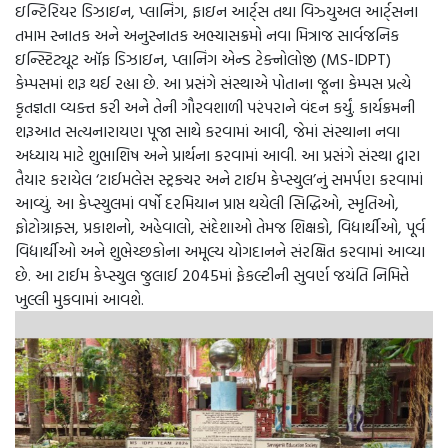
ઇન્ટિરિયર ડિઝાઇન, પ્લાનિંગ, ફાઇન આર્ટ્સ તથા વિઝ્યુઅલ આર્ટ્સના
તમામ સ્નાતક અને અનુસ્નાતક અભ્યાસક્રમો નવા મિત્રાજ સાર્વજનિક
ઇન્સ્ટિટ્યૂટ ઑફ ડિઝાઇન, પ્લાનિંગ એન્ડ ટેક્નોલોજી (MS-IDPT)
કેમ્પસમાં શરૂ થઈ રહ્યા છે. આ પ્રસંગે સંસ્થાએ પોતાના જૂના કેમ્પસ પ્રત્યે
કૃતજ્ઞતા વ્યક્ત કરી અને તેની ગૌરવશાળી પરંપરાને વંદન કર્યું. કાર્યક્રમની
શરૂઆત સત્યનારાયણ પૂજા સાથે કરવામાં આવી, જેમાં સંસ્થાના નવા
અધ્યાય માટે શુભાશિષ અને પ્રાર્થના કરવામાં આવી. આ પ્રસંગે સંસ્થા દ્વારા
તૈયાર કરાયેલ ‘ટાઈમલેસ સ્ટ્રક્ચર અને ટાઈમ કેપ્સ્યુલ’નું સમર્પણ કરવામાં
આવ્યું. આ કેપ્સ્યુલમાં વર્ષો દરમિયાન પ્રાપ્ત થયેલી સિદ્ધિઓ, સ્મૃતિઓ,
ફોટોગ્રાફ્સ, પ્રકાશનો, અહેવાલો, સંદેશાઓ તેમજ શિક્ષકો, વિદ્યાર્થીઓ, પૂર્વ
વિદ્યાર્થીઓ અને શુભેચ્છકોના અમૂલ્ય યોગદાનને સંરક્ષિત કરવામાં આવ્યા
છે. આ ટાઈમ કેપ્સ્યુલ જુલાઈ 2045માં ફેકલ્ટીની સુવર્ણ જયંતિ નિમિત્તે
ખુલ્લી મુકવામાં આવશે.