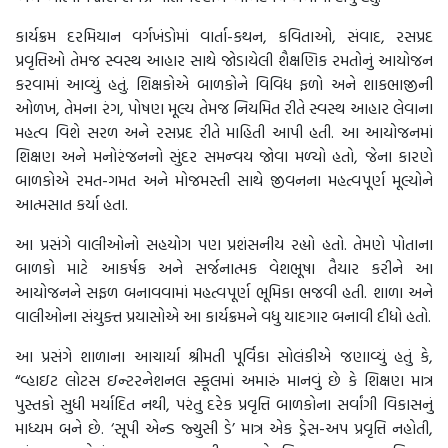
કાર્યક્રમ દરમિયાન વર્ગખંડોમાં વાર્તા-કથન, કવિતાઓ, સંવાદ, રસપ્રદ
પ્રવૃત્તિઓ તેમજ સ્વસ્થ આહાર સાથે જોડાયેલી શૈક્ષણિક રમતોનું આયોજન
કરવામાં આવ્યું હતું. શિક્ષકોએ બાળકોને વિવિધ ફળો અને શાકભાજીની
ઓળખ, તેમના રંગ, પોષણ મૂલ્ય તેમજ નિયમિત રીતે સ્વસ્થ આહાર લેવાના
મહત્વ વિશે સરળ અને રસપ્રદ રીતે માહિતી આપી હતી. આ આયોજનમાં
શિક્ષણ અને મનોરંજનનો સુંદર સમન્વય જોવા મળ્યો હતો, જેના કારણે
બાળકોએ રમત-ગમત અને મોજમસ્તી સાથે જીવનના મહત્વપૂર્ણ મૂલ્યોને
આત્મસાત કર્યા હતા.
આ પ્રસંગે વાલીઓનો સહયોગ પણ પ્રશંસનીય રહ્યો હતો. તેમણે પોતાના
બાળકો માટે આકર્ષક અને સર્જનાત્મક વેશભૂષા તૈયાર કરીને આ
આયોજનને સફળ બનાવવામાં મહત્વપૂર્ણ ભૂમિકા ભજવી હતી. શાળા અને
વાલીઓના સંયુક્ત પ્રયાસોએ આ કાર્યક્રમને વધુ યાદગાર બનાવી દીધો હતો.
આ પ્રસંગે શાળાના આચાર્યા શ્રીમતી પૂર્વિકા સોલંકીએ જણાવ્યું હતું કે,
“વ્હાઇટ લોટસ ઇન્ટરનેશનલ સ્કૂલમાં અમારું માનવું છે કે શિક્ષણ માત્ર
પુસ્તકો સુધી મર્યાદિત નથી, પરંતુ દરેક પ્રવૃત્તિ બાળકોના સર્વાંગી વિકાસનું
માધ્યમ બને છે. ‘સૂપી એન્ડ જ્યુસી ડે’ માત્ર એક ડ્રેસ-અપ પ્રવૃત્તિ નહોતી,