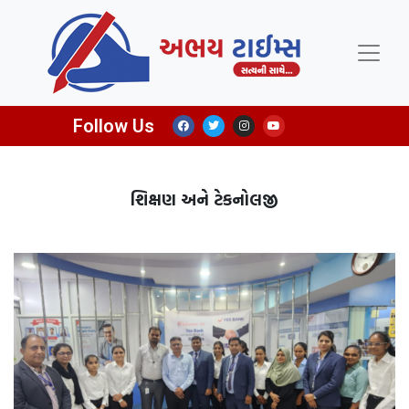
Follow Us
શિક્ષણ અને ટેકનોલજી