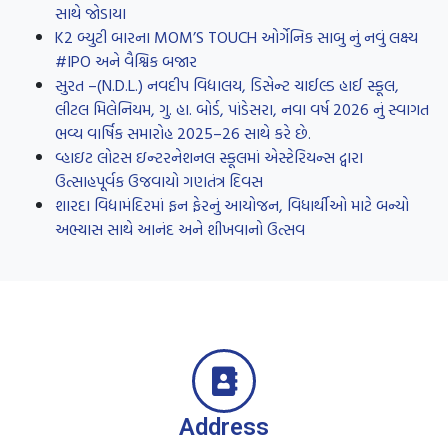
સાથે જોડાયા
K2 બ્યુટી બારના MOM’S TOUCH ઓર્ગેનિક સાબુ નું નવું લક્ષ્ય
#IPO અને વૈશ્વિક બજાર
સુરત –(N.D.L.) નવદીપ વિદ્યાલય, ડિસેન્ટ ચાઈલ્ડ હાઈ સ્કૂલ,
લીટલ મિલેનિયમ, ગુ. હા. બોર્ડ, પાંડેસરા, નવા વર્ષ 2026 નું સ્વાગત
ભવ્ય વાર્ષિક સમારોહ 2025–26 સાથે કરે છે.
વ્હાઇટ લોટસ ઇન્ટરનેશનલ સ્કૂલમાં એસ્ટેરિયન્સ દ્વારા
ઉત્સાહપૂર્વક ઉજવાયો ગણતંત્ર દિવસ
શારદા વિદ્યામંદિરમાં ફન ફેરનું આયોજન, વિધાર્થીઓ માટે બન્યો
અભ્યાસ સાથે આનંદ અને શીખવાનો ઉત્સવ
Address