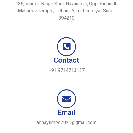
185, Vinoba Nagar Soci. Navanagar, Opp. Sidhnath
Mahadev Temple, Udhana Yard, Limbayat Surat-
394210
Contact
+91 9714713137
Email
abhaytimes2021@gmail.com