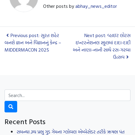
Other posts by
abhay_news_editor
Previous post: સુરત શહેર
Next post: વ્હાઇટ લોટસ
બનશે જ્ઞાન અને વિજ્ઞાનનું કેન્દ્ર –
ઇન્ટરનેશનલ સ્કૂલમાં દાદા-દાદી
MIDDERMACON 2025
અને નાણા-નાની સાથે રસ-ગરબા
ઉત્સવ
Recent Posts
સમન્થા રૂથ પ્રભુ ગુડ ગેમના ગ્લોબલ એમ્બેસેડર તરીકે ઋષભ પંત