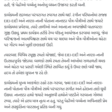
હતી, જે પેઢીઓ વચ્ચેનું અનોખું બંધન ઉજાગર કરતી બની.
કાર્યક્રમની શરૂઆત પરંપરાગત સ્વાગત સાથે થઈ. રંગીન પરિધાનોમાં સજ્જ
દાદા-દાદી અને નાણા-નાની પોતાના નાનકડા પૌત્ર-પૌત્રીઓ સાથે જયારે
કાર્યક્રમમાં પ્રવેશ્યા, ત્યારે તાળીઓ અને આનંદના અવાજોથી વાતાવરણ
ગુંજી ઉઠ્યું. પ્રથમ કાર્યક્રમ તરીકે રેમ્પ વૉકનું આયોજન કરવામાં આવ્યું, જેમાં
વરિષ્ઠજનો આત્મવિશ્વાસ સાથે મંચ પર ચાલ્યા અને પૌત્ર-પૌત્રીઓના ચહેરા
પર ગૌરવ અને ખુશી છલકાઈ ઉઠી.
ત્યારબાદ વિવિધ રમૂજી રમતો યોજાઈ, જેમાં દાદા-દાદી અને નાણા-નાની
ઉત્સાહપૂર્વક જોડાયા. બાળકો સાથે રમતા તેમની આંખોમાં ઝળહળતી ચમક
અને ચહેરા પર પ્રસરી ગયેલી સ્મિતે સાબિત કર્યું કે ઉમર ભલે વધી જાય,
હૃદય તો હંમેશાં યુવાન જ રહે છે.
કાર્યક્રમનો મુખ્ય આકર્ષણ રહ્યો રસ-ગરબા, જ્યાં દાદા-દાદી અને નાણા-
નાની પોતાના પૌત્ર-પૌત્રીઓ સાથે પરંપરાગત સંગીત અને ઢોલના તાલે ઘૂમી
ઉઠ્યા. નાનકડા હાથો જયારે અનુભવી હાથોને પકડીને ગરબાના ગોળમાં
રમ્યા, ત્યારે એ દ્રશ્ય માત્ર નૃત્ય ન હતું, પરંતુ પેઢીઓ વચ્ચેના અવિનાશી પ્રેમ
અને સંસ્કૃતિના વારસાનું પ્રતિક બની ગયું.