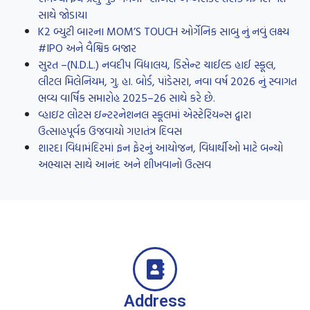
સાથે જોડાયા
K2 બ્યુટી બારના MOM’S TOUCH ઓર્ગેનિક સાબુ નું નવું લક્ષ્ય
#IPO અને વૈશ્વિક બજાર
સુરત –(N.D.L.) નવદીપ વિદ્યાલય, ડિસેન્ટ ચાઈલ્ડ હાઈ સ્કૂલ,
લીટલ મિલેનિયમ, ગુ. હા. બોર્ડ, પાંડેસરા, નવા વર્ષ 2026 નું સ્વાગત
ભવ્ય વાર્ષિક સમારોહ 2025–26 સાથે કરે છે.
વ્હાઇટ લોટસ ઇન્ટરનેશનલ સ્કૂલમાં એસ્ટેરિયન્સ દ્વારા
ઉત્સાહપૂર્વક ઉજવાયો ગણતંત્ર દિવસ
શારદા વિદ્યામંદિરમાં ફન ફેરનું આયોજન, વિધાર્થીઓ માટે બન્યો
અભ્યાસ સાથે આનંદ અને શીખવાનો ઉત્સવ
Address