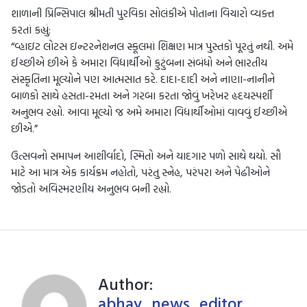
શાળાની પ્રિન્સિપાલ શ્રીમતી પુરવિકા સોલંકીએ પોતાના વિચારો વ્યક્ત
કરતાં કહ્યું:
“વ્હાઇટ લોટસ ઇન્ટરનેશનલ સ્કૂલમાં શિક્ષણ માત્ર પુસ્તકો પૂરતું નથી. અમે
ઈચ્છીએ છીએ કે અમારા વિદ્યાર્થીઓ કુટુંબના સંબંધો અને ભારતીય
સંસ્કૃતિના મૂલ્યોને પણ આત્મસાત કરે. દાદા-દાદી અને નાણા-નાનીને
બાળકો સાથે હસતા-રમતા અને ગરબા કરતા જોવું ખરેખર હૃદયસ્પર્શી
અનુભવ રહ્યો. આવા મૂલ્યો જ અમે અમારા વિદ્યાર્થીઓમાં વાવવું ઈચ્છીએ
છીએ.”
ઉત્સવનો સમાપન આશીર્વાદો, સ્મિતો અને યાદગાર પળો સાથે થયો. સૌ
માટે આ માત્ર એક કાર્યક્રમ નહોતો, પરંતુ સ્નેહ, પરંપરા અને પેઢીઓને
જોડતો અવિસ્મરણીય અનુભવ બની રહ્યો.
Author:
abhay_news_editor