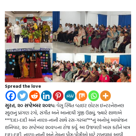
Spread the love
સુરત, ૨૦ સપ્ટેમ્બર ૨૦૨૫:
વેસુ સ્થિત વ્હાઇટ લોટસ ઇન્ટરનેશનલ
સ્કૂલનું પ્રાંગણ રંગો, સંગીત અને આનંદથી ગુંજી ઉઠ્યું, જ્યારે શાળાએ
**“દાદા-દાદી અને નાણા-નાની સાથે રસ-ગરબા”**નું અનોખું આયોજન
શનિવાર, ૨૦ સપ્ટેમ્બર ૨૦૨૫ના રોજ કર્યું. આ ઉજવણી ખાસ કરીને માત્ર
દાદા-દાદી, નાણા-નાની અને તેમના પૌત્ર-પૌત્રીઓ માટે રાખવામાં આવી