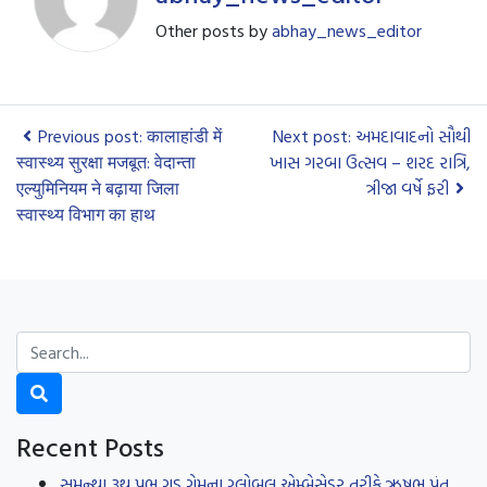
Other posts by
abhay_news_editor
Previous post: कालाहांडी में
Next post: અમદાવાદનો સૌથી
स्वास्थ्य सुरक्षा मजबूत: वेदान्ता
ખાસ ગરબા ઉત્સવ – શરદ રાત્રિ,
एल्युमिनियम ने बढ़ाया जिला
ત્રીજા વર્ષે ફરી
स्वास्थ्य विभाग का हाथ
Recent Posts
સમન્થા રૂથ પ્રભુ ગુડ ગેમના ગ્લોબલ એમ્બેસેડર તરીકે ઋષભ પંત