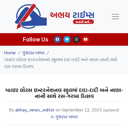
Follow Us
Home
/
ગુજરાત ખબર
/
વ્હાઇટ લોટસ ઇન્ટરનેશનલ સ્કૂલમાં દાદા-દાદી અને નાણા-નાની સાથે
રસ-ગરબા ઉત્સવ
વ્હાઇટ લોટસ ઇન્ટરનેશનલ સ્કૂલમાં દાદા-દાદી અને નાણા-
નાની સાથે રસ-ગરબા ઉત્સવ
By
abhay_news_editor
on
September 22, 2025
(updated)
In
ગુજરાત ખબર