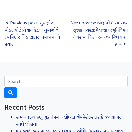
Previous post: યુથ ફોર
Next post: कालाहांडी में स्वास्थ्य
એક્સપોર્ટ પ્રોગ્રામ હેઠળ યુવાનોને
सुरक्षा मजबूत: वेदान्ता एल्युमिनियम
સ્વનિર્ભર નિકાસકાર બનાવવાનો
ने बढ़ाया जिला स्वास्थ्य विभाग का
પ્રયાસ
हाथ
Recent Posts
સમન્થા રૂથ પ્રભુ ગુડ ગેમના ગ્લોબલ એમ્બેસેડર તરીકે ઋષભ પંત
સાથે જોડાયા
K2 બ્યુટી બારના MOM’S TOUCH ઓર્ગેનિક સાબુ નું નવું લક્ષ્ય