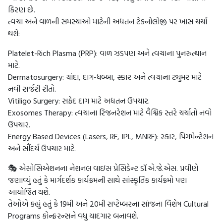
કિરણ છે.
ત્વચા અને વાળની સમસ્યાઓ માટેની અદ્યતન ટેકનોલોજી પર ખાસ ચર્ચા
થશે:
Platelet-Rich Plasma (PRP): વાળ ઝડપણ અને ત્વચાના પુનરુત્થાન
માટે.
Dermatosurgery: ચાંદા, દાગ-ધબ્બા, સ્કાર અને ત્વચાના ટ્યુમર માટે
નવી સર્જરી રીતો.
Vitiligo Surgery: સફેદ દાગ માટે અદ્યતન ઉપચાર.
Exosomes Therapy: ત્વચાના રિજનરેશન માટે વૈશ્વિક સ્તરે ચર્ચાતો નવો
ઉપચાર.
Energy Based Devices (Lasers, RF, IPL, MNRF): સ્કાર, પિગમેન્ટેશન
અને સૌંદર્ય ઉપચાર માટે.
🎭 એસોસિએશનના નેશનલ વાઇસ પ્રેસિડેન્ટ ડૉ.એ.જે.એસ. પ્રવીણે
જણાવ્યું હતું કે માર્ગદર્શક કાર્યક્રમની સાથે સાંસ્કૃતિક કાર્યક્રમો પણ
આયોજિત થશે.
તેઓએ કહ્યું હતું કે 19મી અને 20મી સપ્ટેમ્બરના સાંજના વિશેષ Cultural
Programs કોન્ફરન્સને વધુ યાદગાર બનાવશે.