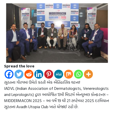
Spread the love
સુરતના ગૌરવમાં ઉમેરો કરતી એક ઐતિહાસિક ઘટના!
IADVL (Indian Association of Dermatologists, Venereologists
and Leprologists) દ્વારા આયોજિત 13મી મિડટર્મ એન્યુઅલ કોન્ફરન્સ –
MIDDERMACON 2025 – આ વર્ષે 19 થી 21 સપ્ટેમ્બર 2025 દરમિયાન
સુરતના Avadh Utopia Club ખાતે યોજાઈ રહી છે.