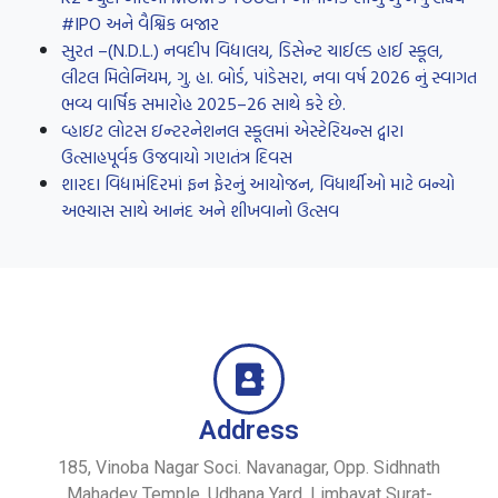
#IPO અને વૈશ્વિક બજાર
સુરત –(N.D.L.) નવદીપ વિદ્યાલય, ડિસેન્ટ ચાઈલ્ડ હાઈ સ્કૂલ,
લીટલ મિલેનિયમ, ગુ. હા. બોર્ડ, પાંડેસરા, નવા વર્ષ 2026 નું સ્વાગત
ભવ્ય વાર્ષિક સમારોહ 2025–26 સાથે કરે છે.
વ્હાઇટ લોટસ ઇન્ટરનેશનલ સ્કૂલમાં એસ્ટેરિયન્સ દ્વારા
ઉત્સાહપૂર્વક ઉજવાયો ગણતંત્ર દિવસ
શારદા વિદ્યામંદિરમાં ફન ફેરનું આયોજન, વિધાર્થીઓ માટે બન્યો
અભ્યાસ સાથે આનંદ અને શીખવાનો ઉત્સવ
Address
185, Vinoba Nagar Soci. Navanagar, Opp. Sidhnath
Mahadev Temple, Udhana Yard, Limbayat Surat-