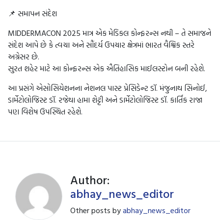
📌 સમાપન સંદેશ
MIDDERMACON 2025 માત્ર એક મેડિકલ કોન્ફરન્સ નથી – તે સમાજને
સંદેશ આપે છે કે ત્વચા અને સૌંદર્ય ઉપચાર ક્ષેત્રમાં ભારત વૈશ્વિક સ્તરે
અગ્રેસર છે.
સુરત શહેર માટે આ કોન્ફરન્સ એક ઐતિહાસિક માઈલસ્ટોન બની રહેશે.
આ પ્રસંગે એસોસિયેશનના નેશનલ પાસ્ટ પ્રેસિડેન્ટ ડૉ. મંજુનાથ સિનોઈ,
ડાર્મેટોલોજિસ્ટ ડૉ. રજેથા હામા શેટ્ટી અને ડાર્મેટોલોજિસ્ટ ડૉ. કાર્તિક રાજા
પણ વિશેષ ઉપસ્થિત રહેશે.
Author:
abhay_news_editor
Other posts by
abhay_news_editor