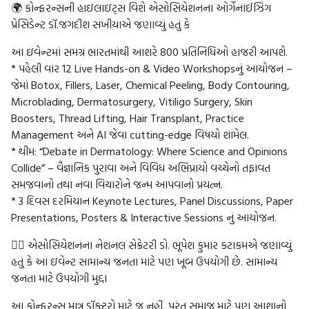
🌍 કોન્ફરન્સની હાઇલાઇટ્સ વિશે એસોસિયેશનના ઓર્ગેનાઈઝિંગ
પ્રેસિડેન્ટ ડૉ.જગદીશ સખીયાએ જણાવ્યું હતું કે
આ ઇવેન્ટમાં સમગ્ર ભારતમાંથી આશરે 800 પ્રતિનિધિઓ હાજરી આપશે.
* પહેલી વાર 12 Live Hands-on & Video Workshopsનું આયોજન –
જેમાં Botox, Fillers, Laser, Chemical Peeling, Body Contouring,
Microblading, Dermatosurgery, Vitiligo Surgery, Skin
Boosters, Thread Lifting, Hair Transplant, Practice
Management અને AI જેવા cutting-edge વિષયો શામેલ.
* થીમ: “Debate in Dermatology: Where Science and Opinions
Collide” – વૈજ્ઞાનિક પુરાવા અને વિવિધ અભિપ્રાયો વચ્ચેનો તફાવત
સમજવાનો તથા નવા વિચારોને જન્મ આપવાનો પ્રયત્ન.
* 3 દિવસ દરમિયાન Keynote Lectures, Panel Discussions, Paper
Presentations, Posters & Interactive Sessions નું આયોજન.
👨‍⚕️ એસોસિયેશનના નેશનલ સેક્રેટરી ડો. ભૂપેશ કુમાર કટાકમએ જણાવ્યું
હતું કે આ ઇવેન્ટ સામાન્ય જનતા માટે પણ ખૂબ ઉપયોગી છે. સામાન્ય
જનતા માટે ઉપયોગી મુદ્દા
આ કોન્ફરન્સ માત્ર ડૉક્ટરો માટે જ નહીં, પરંતુ સમાજ માટે પણ આશાનો