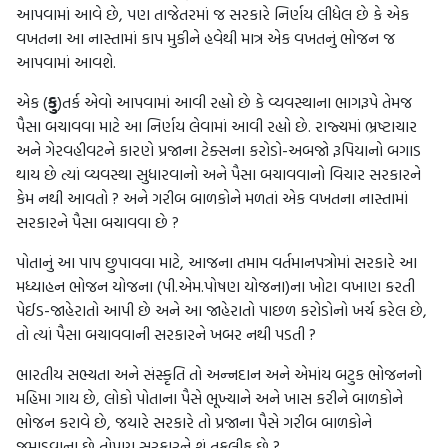
આપવામાં આવે છે, પણ તાજેતરમાં જ સરકારે નિર્ણય લીધેલ છે કે એક
વખતના આ નાસ્તામાં કાપ મુકીને હવેથી માત્ર એક વખતનું ભોજન જ
આપવામાં આવશે.
એક (
કુ
)તર્ક એવો આપવામાં આવી રહ્યો છે કે વ્યવસ્થાના ભાગરૂપે તેમજ
પૈસા બચાવવા માટે આ નિર્ણય લેવામાં આવી રહ્યો છે. રાજ્યમાં ભ્રષ્ટાચાર
અને ગેરવહીવટને કારણે પ્રજાના ટેક્સના કરોડો-અબજો રૂપિયાનો બગાડ
થાય છે ત્યાં વ્યવસ્થા સુધારવાનો અને પૈસા બચાવવાનો વિચાર સરકારને
કેમ નથી આવતો ? અને ગરીબ બાળકોને મળતાં એક વખતના નાસ્તામાં
સરકારને પૈસા બચાવવા છે ?
પોતાનું આ પાપ છુપાવવા માટે, આજના તમામ વર્તમાનપત્રોમાં સરકારે આ
મધ્યાહન ભોજન યોજના (પી.એમ.પોષણ યોજના)ના ખોટા વખાણ કરતી
પેઈડ-જાહેરાતો આપી છે અને આ જાહેરાતો પાછળ કરોડોનો ખર્ચ કરેલ છે,
તો ત્યાં પૈસા બચાવવાની સરકારને ખબર નથી પડતી ?
ભારતીય સભ્યતા અને સંસ્કૃતિ તો અન્નદાન અને એમાંય બટુક ભોજનનો
મહિમા ગાય છે, લોકો પોતાના પૈસે ભૂખ્યાને અને ખાસ કરીને બાળકોને
ભોજન કરાવે છે, જયારે સરકારે તો પ્રજાના પૈસે ગરીબ બાળકોને
જમાડવાના છે તોપણ સરકારને શું તકલીફ છે ?