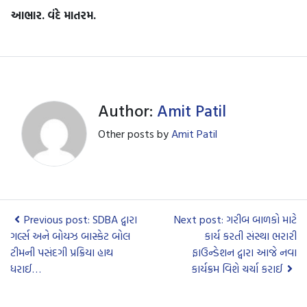
આભાર. વંદે માતરમ.
Author:
Amit Patil
Other posts by
Amit Patil
Previous post: SDBA દ્વારા
Next post: ગરીબ બાળકો માટે
ગર્લ્સ અને બોયઝ બાસ્કેટ બોલ
કાર્ય કરતી સંસ્થા ભરારી
ટીમની પસંદગી પ્રક્રિયા હાથ
ફાઉન્ડેશન દ્વારા આજે નવા
ધરાઈ…
કાર્યક્રમ વિશે ચર્ચા કરાઈ