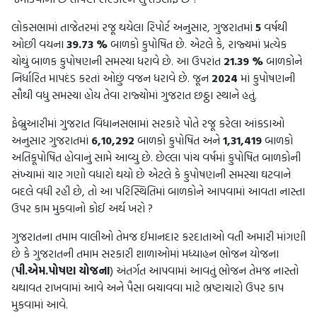
લોકસભામાં તાજેતરમાં રજૂ થયેલા રિપોર્ટ અનુસાર, ગુજરાતમાં
5
વર્ષથી
ઓછી વયના
39.73 %
બાળકો કુપોષિત છે. એટલે કે, રાજ્યમાં પ્રત્યેક
ચોથું બાળક કુપોષણની સમસ્યા ધરાવે છે. આ ઉપરાંત
21.39 %
બાળકોને
નિર્ધારિત માપદંડ કરતાં ઓછું વજન ધરાવે છે. જૂન
2024
માં કુપોષણની
સૌથી વધુ સમસ્યા હોય તેવા રાજ્યોમાં ગુજરાત છઠ્ઠા સ્થાને હતું.
ફેબ્રુઆરીમાં ગુજરાત વિધાનસભામાં સરકારે પોતે રજૂ કરેલા આંકડાઓ
અનુસાર ગુજરાતમાં
6,10,292
બાળકો કુપોષિત અને
1,31,419
બાળકો
અતિકૂપોષિત હોવાનું સામે આવ્યુ છે. છેલ્લા પાંચ વર્ષમાં કુપોષિત બાળકોની
સંખ્યામાં ચાર ગણો વધારો થયો છે એટલે કે કુપોષણની સમસ્યા ઘટવાને
બદલે વધી રહી છે, તો આ પરિસ્થિતિમાં બાળકોને આપવામાં આવતા નાસ્તા
ઉપર કામ મુકવાનો કોઈ અર્થ ખરો ?
ગુજરાતના તમામ વાલીઓ તેમજ ઈમાનદાર કરદાતાઓ વતી અમારી માંગણી
છે કે ગુજરાતની તમામ સરકારી શાળાઓમાં મધ્યાહન ભોજન યોજના
(
પી.એમ.પોષણ યોજના
) અંતર્ગત આપવામાં આવતું ભોજન તેમજ નાસ્તો
યથાવત રાખવામાં આવે અને પૈસા બચાવવા માટે ભ્રષ્ટાચારો ઉપર કાપ
મુકવામાં આવે.