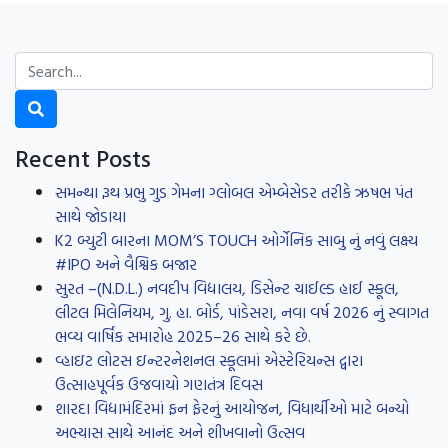
Recent Posts
સમન્થા રૂથ પ્રભુ ગુડ ગેમના ગ્લોબલ એમ્બેસેડર તરીકે ઋષભ પંત
સાથે જોડાયા
K2 બ્યુટી બારના MOM’S TOUCH ઓર્ગેનિક સાબુ નું નવું લક્ષ્ય
#IPO અને વૈશ્વિક બજાર
સુરત –(N.D.L.) નવદીપ વિદ્યાલય, ડિસેન્ટ ચાઈલ્ડ હાઈ સ્કૂલ,
લીટલ મિલેનિયમ, ગુ. હા. બોર્ડ, પાંડેસરા, નવા વર્ષ 2026 નું સ્વાગત
ભવ્ય વાર્ષિક સમારોહ 2025–26 સાથે કરે છે.
વ્હાઇટ લોટસ ઇન્ટરનેશનલ સ્કૂલમાં એસ્ટેરિયન્સ દ્વારા
ઉત્સાહપૂર્વક ઉજવાયો ગણતંત્ર દિવસ
શારદા વિદ્યામંદિરમાં ફન ફેરનું આયોજન, વિધાર્થીઓ માટે બન્યો
અભ્યાસ સાથે આનંદ અને શીખવાનો ઉત્સવ