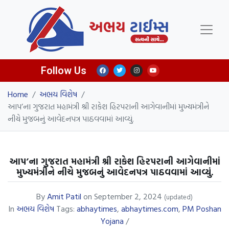
Follow Us
Home
/
અભય વિશેષ
/
આપ’ના ગુજરાત મહામંત્રી શ્રી રાકેશ હિરપરાની આગેવાનીમાં મુખ્યમંત્રીને
નીચે મુજબનું આવેદનપત્ર પાઠવવામાં આવ્યું.
આપ’ના ગુજરાત મહામંત્રી શ્રી રાકેશ હિરપરાની આગેવાનીમાં
મુખ્યમંત્રીને નીચે મુજબનું આવેદનપત્ર પાઠવવામાં આવ્યું.
By
Amit Patil
on
September 2, 2024
(updated)
In
અભય વિશેષ
Tags:
abhaytimes
,
abhaytimes.com
,
PM Poshan
Yojana
/