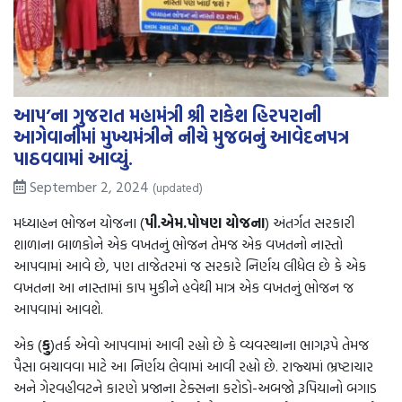
આપ’ના ગુજરાત મહામંત્રી શ્રી રાકેશ હિરપરાની
આગેવાનીમાં મુખ્યમંત્રીને નીચે મુજબનું આવેદનપત્ર
પાઠવવામાં આવ્યું.
September 2, 2024
(updated)
મધ્યાહન ભોજન યોજના (
પી.એમ.પોષણ યોજના
) અંતર્ગત સરકારી
શાળાના બાળકોને એક વખતનું ભોજન તેમજ એક વખતનો નાસ્તો
આપવામાં આવે છે, પણ તાજેતરમાં જ સરકારે નિર્ણય લીધેલ છે કે એક
વખતના આ નાસ્તામાં કાપ મુકીને હવેથી માત્ર એક વખતનું ભોજન જ
આપવામાં આવશે.
એક (
કુ
)તર્ક એવો આપવામાં આવી રહ્યો છે કે વ્યવસ્થાના ભાગરૂપે તેમજ
પૈસા બચાવવા માટે આ નિર્ણય લેવામાં આવી રહ્યો છે. રાજ્યમાં ભ્રષ્ટાચાર
અને ગેરવહીવટને કારણે પ્રજાના ટેક્સના કરોડો-અબજો રૂપિયાનો બગાડ