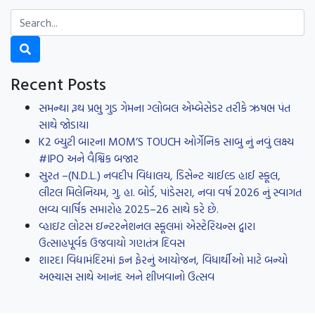
Recent Posts
સમન્થા રૂથ પ્રભુ ગુડ ગેમના ગ્લોબલ એમ્બેસેડર તરીકે ઋષભ પંત
સાથે જોડાયા
K2 બ્યુટી બારના MOM’S TOUCH ઓર્ગેનિક સાબુ નું નવું લક્ષ્ય
#IPO અને વૈશ્વિક બજાર
સુરત –(N.D.L.) નવદીપ વિદ્યાલય, ડિસેન્ટ ચાઈલ્ડ હાઈ સ્કૂલ,
લીટલ મિલેનિયમ, ગુ. હા. બોર્ડ, પાંડેસરા, નવા વર્ષ 2026 નું સ્વાગત
ભવ્ય વાર્ષિક સમારોહ 2025–26 સાથે કરે છે.
વ્હાઇટ લોટસ ઇન્ટરનેશનલ સ્કૂલમાં એસ્ટેરિયન્સ દ્વારા
ઉત્સાહપૂર્વક ઉજવાયો ગણતંત્ર દિવસ
શારદા વિદ્યામંદિરમાં ફન ફેરનું આયોજન, વિધાર્થીઓ માટે બન્યો
અભ્યાસ સાથે આનંદ અને શીખવાનો ઉત્સવ