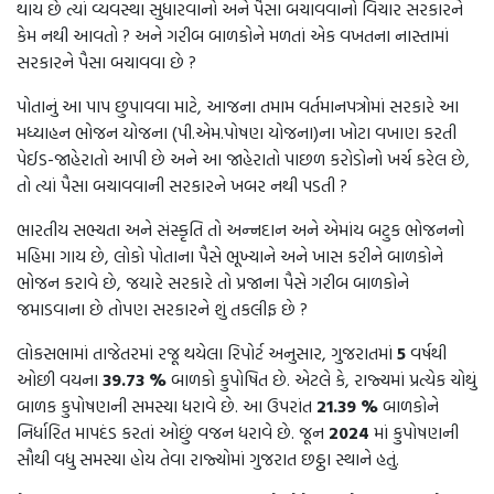
થાય છે ત્યાં વ્યવસ્થા સુધારવાનો અને પૈસા બચાવવાનો વિચાર સરકારને
કેમ નથી આવતો ? અને ગરીબ બાળકોને મળતાં એક વખતના નાસ્તામાં
સરકારને પૈસા બચાવવા છે ?
પોતાનું આ પાપ છુપાવવા માટે, આજના તમામ વર્તમાનપત્રોમાં સરકારે આ
મધ્યાહન ભોજન યોજના (પી.એમ.પોષણ યોજના)ના ખોટા વખાણ કરતી
પેઈડ-જાહેરાતો આપી છે અને આ જાહેરાતો પાછળ કરોડોનો ખર્ચ કરેલ છે,
તો ત્યાં પૈસા બચાવવાની સરકારને ખબર નથી પડતી ?
ભારતીય સભ્યતા અને સંસ્કૃતિ તો અન્નદાન અને એમાંય બટુક ભોજનનો
મહિમા ગાય છે, લોકો પોતાના પૈસે ભૂખ્યાને અને ખાસ કરીને બાળકોને
ભોજન કરાવે છે, જયારે સરકારે તો પ્રજાના પૈસે ગરીબ બાળકોને
જમાડવાના છે તોપણ સરકારને શું તકલીફ છે ?
લોકસભામાં તાજેતરમાં રજૂ થયેલા રિપોર્ટ અનુસાર, ગુજરાતમાં
5
વર્ષથી
ઓછી વયના
39.73 %
બાળકો કુપોષિત છે. એટલે કે, રાજ્યમાં પ્રત્યેક ચોથું
બાળક કુપોષણની સમસ્યા ધરાવે છે. આ ઉપરાંત
21.39 %
બાળકોને
નિર્ધારિત માપદંડ કરતાં ઓછું વજન ધરાવે છે. જૂન
2024
માં કુપોષણની
સૌથી વધુ સમસ્યા હોય તેવા રાજ્યોમાં ગુજરાત છઠ્ઠા સ્થાને હતું.