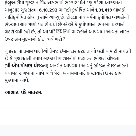
ફેબ્રુઆરીમાં ગુજરાત વિધાનસભામાં સરકારે પોતે રજૂ કરેલા આંકડાઓ
અનુસાર ગુજરાતમાં
6,10,292
બાળકો કુપોષિત અને
1,31,419
બાળકો
અતિકૂપોષિત હોવાનું સામે આવ્યુ છે. છેલ્લા પાંચ વર્ષમાં કુપોષિત બાળકોની
સંખ્યામાં ચાર ગણો વધારો થયો છે એટલે કે કુપોષણની સમસ્યા ઘટવાને
બદલે વધી રહી છે, તો આ પરિસ્થિતિમાં બાળકોને આપવામાં આવતા નાસ્તા
ઉપર કામ મુકવાનો કોઈ અર્થ ખરો ?
ગુજરાતના તમામ વાલીઓ તેમજ ઈમાનદાર કરદાતાઓ વતી અમારી માંગણી
છે કે ગુજરાતની તમામ સરકારી શાળાઓમાં મધ્યાહન ભોજન યોજના
(
પી.એમ.પોષણ યોજના
) અંતર્ગત આપવામાં આવતું ભોજન તેમજ નાસ્તો
યથાવત રાખવામાં આવે અને પૈસા બચાવવા માટે ભ્રષ્ટાચારો ઉપર કાપ
મુકવામાં આવે.
આભાર. વંદે માતરમ.