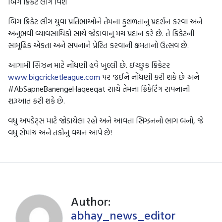
બિગ ક્રિકેટ લીગ વિશે
બિગ ક્રિકેટ લીગ યુવા પ્રતિભાઓને તેમના કુશળતાનું પ્રદર્શન કરવા અને
અનુભવી વ્યાવસાયિકો સાથે જોડાવાનું મંચ પ્રદાન કરે છે. તે ક્રિકેટની
સામૂહિક એકતા અને સપનાને પ્રેરિત કરવાની ક્ષમતાનો ઉત્સવ છે.
આગામી સિઝન માટે નોંધણી હવે ખુલ્લી છે. ઇચ્છુક ક્રિકેટર
www.bigcricketleague.com
પર જઈને નોંધણી કરી શકે છે અને
#AbSapneBanengeHaqeeqat સાથે તેમના ક્રિકેટિંગ સપનાની
શરૂઆત કરી શકે છે.
વધુ અપડેટ્સ માટે જોડાયેલા રહો અને આવતા સિઝનનો ભાગ બનો, જે
વધુ રોમાંચ અને તકોનું વચન આપે છે!
Author:
abhay_news_editor