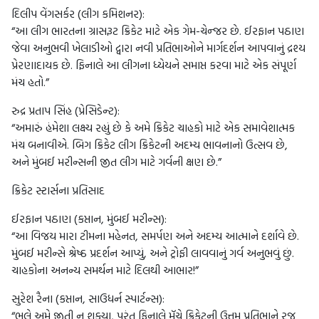
દિલીપ વેંગસર્કર (લીગ કમિશનર):
“આ લીગ ભારતના ગ્રાસરૂટ ક્રિકેટ માટે એક ગેમ-ચેન્જર છે. ઈરફાન પઠાણ
જેવા અનુભવી ખેલાડીઓ દ્વારા નવી પ્રતિભાઓને માર્ગદર્શન આપવાનું દ્રશ્ય
પ્રેરણાદાયક છે. ફિનાલે આ લીગના ધ્યેયને સમાપ્ત કરવા માટે એક સંપૂર્ણ
મંચ હતો.”
રુદ્ર પ્રતાપ સિંહ (પ્રેસિડેન્ટ):
“અમારું હંમેશા લક્ષ્ય રહ્યું છે કે અમે ક્રિકેટ ચાહકો માટે એક સમાવેશાત્મક
મંચ બનાવીએ. બિગ ક્રિકેટ લીગ ક્રિકેટની અદમ્ય ભાવનાનો ઉત્સવ છે,
અને મુંબઈ મરીન્સની જીત લીગ માટે ગર્વની ક્ષણ છે.”
ક્રિકેટ સ્ટાર્સના પ્રતિસાદ
ઈરફાન પઠાણ (કપ્તાન, મુંબઈ મરીન્સ):
“આ વિજય મારા ટીમના મહેનત, સમર્પણ અને અદમ્ય આત્માને દર્શાવે છે.
મુંબઈ મરીન્સે શ્રેષ્ઠ પ્રદર્શન આપ્યું, અને ટ્રોફી લાવવાનું ગર્વ અનુભવું છું.
ચાહકોના અનન્ય સમર્થન માટે દિલથી આભાર!”
સુરેશ રૈના (કપ્તાન, સાઉધર્ન સ્પાર્ટન્સ):
“ભલે અમે જીતી ન શક્યા, પરંતુ ફિનાલે મૅચે ક્રિકેટની ઉત્તમ પ્રતિભાને રજૂ