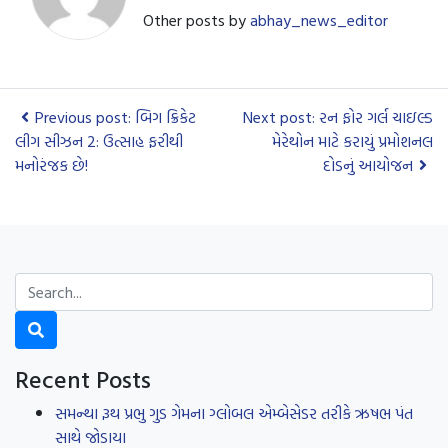
Other posts by
abhay_news_editor
Previous post: બિગ ક્રિકેટ
Next post: રન ફોર ગર્લ ચાઇલ્ડ
લીગ સીઝન 2: ઉત્સાહ ફરીથી
મેરેથોન માટે કરાયું પ્રમોશનલ
મનોરંજક છે!
દોડનું આયોજન
Recent Posts
સમન્થા રૂથ પ્રભુ ગુડ ગેમના ગ્લોબલ એમ્બેસેડર તરીકે ઋષભ પંત
સાથે જોડાયા