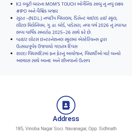
K2 બ્યુટી બારના MOM’S TOUCH ઓર્ગેનિક સાબુ નું નવું લક્ષ્ય
#IPO અને વૈશ્વિક બજાર
સુરત –(N.D.L.) નવદીપ વિદ્યાલય, ડિસેન્ટ ચાઈલ્ડ હાઈ સ્કૂલ,
લીટલ મિલેનિયમ, ગુ. હા. બોર્ડ, પાંડેસરા, નવા વર્ષ 2026 નું સ્વાગત
ભવ્ય વાર્ષિક સમારોહ 2025–26 સાથે કરે છે.
વ્હાઇટ લોટસ ઇન્ટરનેશનલ સ્કૂલમાં એસ્ટેરિયન્સ દ્વારા
ઉત્સાહપૂર્વક ઉજવાયો ગણતંત્ર દિવસ
શારદા વિદ્યામંદિરમાં ફન ફેરનું આયોજન, વિધાર્થીઓ માટે બન્યો
અભ્યાસ સાથે આનંદ અને શીખવાનો ઉત્સવ
Address
185, Vinoba Nagar Soci. Navanagar, Opp. Sidhnath