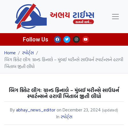
Follow Us
Home
/
સ્પોર્ટ્સ
/
બિગ ક્રિકેટ લીગ: ગ્રાન્ડ ફિનાલે – મુંબઈ મરીન્સે સાઉધર્ન સ્પાર્ટન્સને હરાવી
ખિતાબ જીતી લીધો
બિગ ક્રિકેટ લીગ: ગ્રાન્ડ ફિનાલે – મુંબઈ મરીન્સે સાઉધર્ન
સ્પાર્ટન્સને હરાવી ખિતાબ જીતી લીધો
By
abhay_news_editor
on
December 23, 2024
(updated)
In
સ્પોર્ટ્સ