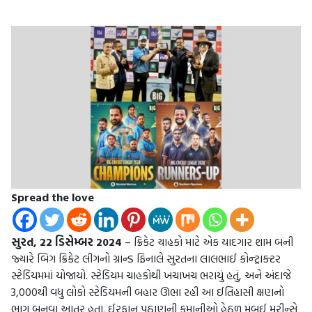
Spread the love
સુરત, 22 ડિસેમ્બર 2024
– ક્રિકેટ ચાહકો માટે એક યાદગાર શામ બની
જ્યારે બિગ ક્રિકેટ લીગનો ગ્રાન્ડ ફિનાલે સુરતના લાલભાઈ કોન્ટ્રાક્ટર
સ્ટેડિયમમાં યોજાયો. સ્ટેડિયમ ચાહકોથી ખચાખચ ભરાયું હતું, અને અંદાજે
3,000થી વધુ લોકો સ્ટેડિયમની બહાર ઊભા રહી આ ઈતિહાસી ક્ષણનો
ભાગ બનવા આતુર હતા. ઈરફાન પઠાણની કમાનીઓ હેઠળ મુંબઈ મરીન્સે