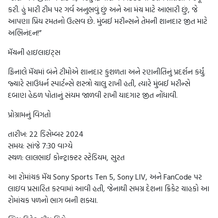
કરી. હું મારી ટીમ પર ગર્વ અનુભવું છું અને આ મંચ માટે આભારી છું, જે
આપણા પ્રિય રમતનો ઉત્સવ છે. મુંબઈ મરીન્સને તેમની શાનદાર જીત માટે
અભિનંદન!”
મૅચની હાઇલાઇટ્સ
ફિનાલે મૅચમાં બંને ટીમોએ શાનદાર કુશળતા અને રણનીતિનું પ્રદર્શન કર્યું.
જ્યારે સાઉધર્ન સ્પાર્ટન્સે શસ્ત્રો ચાલુ રાખી હતી, ત્યારે મુંબઈ મરીન્સે
દબાણ હેઠળ પોતાનું સંયમ જાળવી રાખી યાદગાર જીત નોંધાવી.
પ્રોગ્રામનું વિગતો
તારીખ: 22 ડિસેમ્બર 2024
સમય: સાંજે 7:30 વાગ્યે
સ્થળ: લાલભાઈ કોન્ટ્રાક્ટર સ્ટેડિયમ, સુરત
આ રોમાંચક મૅચ Sony Sports Ten 5, Sony LIV, અને FanCode પર
લાઇવ પ્રસારિત કરવામાં આવી હતી, જેનાથી સમગ્ર દેશના ક્રિકેટ ચાહકો આ
રોમાંચક પળનો ભાગ બની શક્યા.