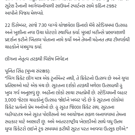
સુરેશ રૈનાની આગેવાનીવાળી સાઉધર્ન સ્પાર્ટન્સ સામે કઠિન ટક્કર
આપીને વિજય મેળવ્યો.
22 ડિસેમ્બર, સાંજે 7:30 વાગ્યે યોજાયેલા ફિનાલે મૅચે સ્ટેડિયમમાં ઉત્સાહ
અને ખુશીના નવા ઉંચા ધોરણો સ્થાપિત કર્યા. મુંબઈ મરીન્સે પ્રભાવશાળી
પ્રદર્શન કરીને ખિતાબ પોતાના નામે કર્યો અને તેમની મહેનત તથા ટીમવર્કથી
ચાહકોને મંત્રમુગ્ધ કર્યા.
લીગના નેતૃત્વ તરફથી વિશેષ નિવેદન
પૂનિત સિંહ (મુખ્ય સંરક્ષક):
“બિગ ક્રિકેટ લીગ માત્ર એક ટૂર્નામેન્ટ નથી, તે ક્રિકેટનો ઉત્સવ છે અને યુવા
પ્રતિભાઓ માટે એક મંચ છે. સુરતના દર્શકો તરફથી મળેલા ઉત્સાહથી હું
ખુબ ગર્વ અનુભવું છું. અહીંના લોકો સાચા રમતપ્રેમી છે. સ્ટેડિયમની બહાર
3,000 જેટલા ચાહકોનું ઉત્સાહ જોઈને ખબર પડે છે કે સુરતના લોકોમાં
ક્રિકેટ પ્રત્યેનો પ્રેમ અનોખો છે. હું સુરત જિલ્લા ક્રિકેટ સંઘ, સુરતના
વહીવટતંત્ર અને સુરત પોલીસનો આ આયોજન સફળ બનાવવામાં તેમના
સહકાર માટે આભારી છું. અમે આંતરરાષ્ટ્રીય ખેલાડીઓ સાથે વધુ ઉત્તમ
યુવા ક્રિકેટરો લઈને ટૂંક સમયમાં ફરીથી સુરત પરત આવવા ઉત્સુક છીએ.”