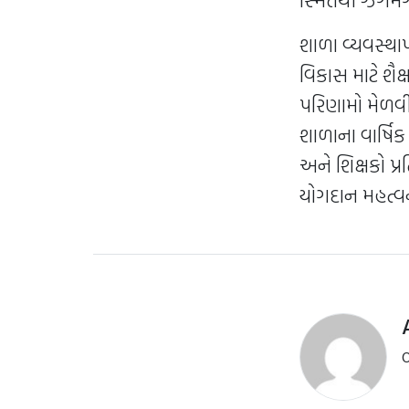
શાળા વ્યવસ્થાપ
વિકાસ માટે શૈક
પરિણામો મેળવ
શાળાના વાર્ષિ
અને શિક્ષકો પ્
યોગદાન મહત્વનું
O