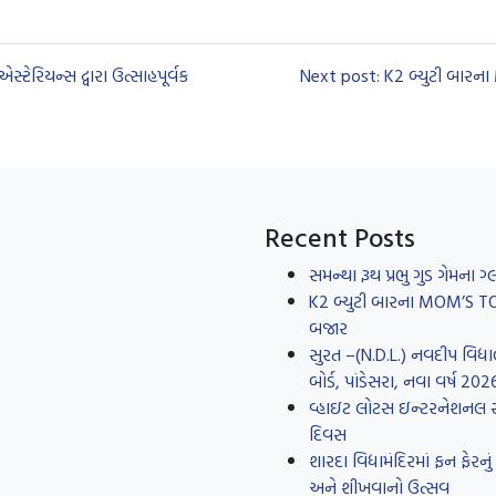
ટેરિયન્સ દ્વારા ઉત્સાહપૂર્વક
Next post: K2 બ્યુટી બારના
Recent Posts
સમન્થા રૂથ પ્રભુ ગુડ ગેમના
K2 બ્યુટી બારના MOM’S TOUC
બજાર
સુરત –(N.D.L.) નવદીપ વિદ્યા
બોર્ડ, પાંડેસરા, નવા વર્ષ 20
વ્હાઇટ લોટસ ઇન્ટરનેશનલ સ્કૂ
દિવસ
શારદા વિદ્યામંદિરમાં ફન ફે
અને શીખવાનો ઉત્સવ