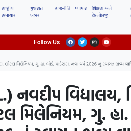
રાષ્ટ્રીય
ગુજરાત
રાજનીતિ
વ્યાપાર
શિક્ષણ અને
સમાચાર
ખબર
ટેકનોલજી
Follow Us
લ, લીટલ મિલેનિયમ, ગુ. હા. બોર્ડ, પાંડેસરા, નવા વર્ષ 2026 નું સ્વાગત ભવ્ય વ
.) નવદીપ વિદ્યાલય, ડ
લ મિલેનિયમ, ગુ. હા. બ