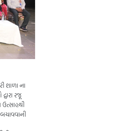
રી શાળા ના
્વારા રજૂ
લ ઉત્સાહથી
ને બચાવવાની