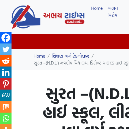
Home
અભય
વિશેષ
Home
/
શિક્ષણ અને ટેકનોલજી
/
સુરત –(N.D.L.) નવદીપ વિદ્યાલય, ડિસેન્ટ ચાઈલ્ડ હાઈ સ્કૂ
સુરત –(N.D.L
હાઈ સ્કૂલ, લીટ