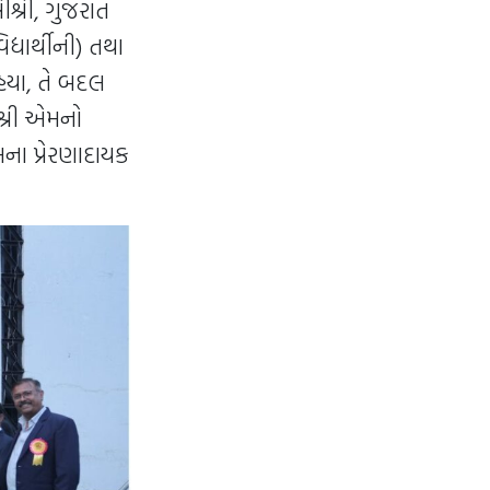
રીશ્રી, ગુજરાત
્યાર્થીની) તથા
રહયા, તે બદલ
 શ્રી એમનો
મના પ્રેરણાદાયક