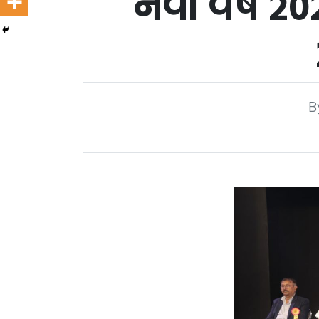
નવા વર્ષ 20
B