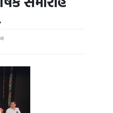
ર્ષિક સમારોહ
.
d)