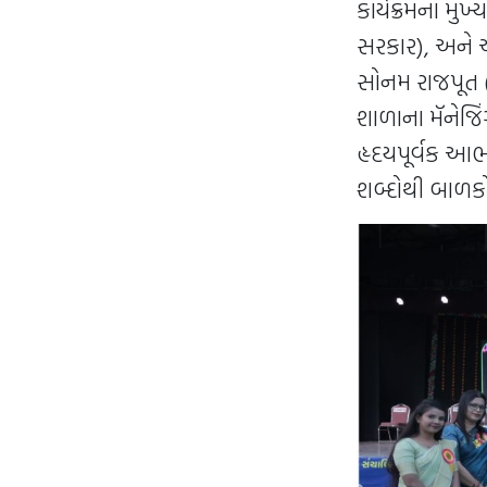
કાર્યક્રમના મુખ
સરકાર), અને અત
સોનમ રાજપૂત (ડ
શાળાના મૅનેજિં
હૃદયપૂર્વક આભા
શબ્દોથી બાળકોન