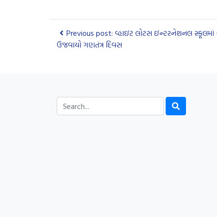
Previous post: વ્હાઇટ લોટસ ઇન્ટરનેશનલ સ્કૂલમાં એસ્
ઉજવાયો ગણતંત્ર દિવસ