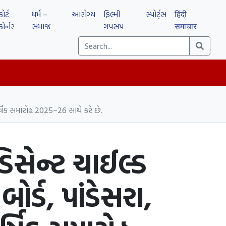
કોર્ટ
ધર્મ –
આરોગ્ય
ફિલ્મી
સ્પોર્ટ્સ
हिंदी
કોર્નર
સમાજ
ગપસપ
समाचार
ાર્ષિક સમારોહ 2025–26 સાથે કરે છે.
િસેન્ટ ચાઈલ્ડ
ોર્ડ, પાંડેસરા,