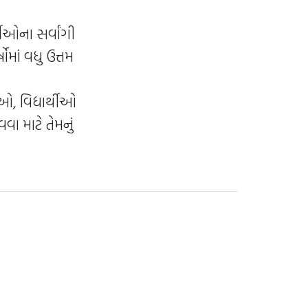
ીઓના સર્વાંગી
માં વધુ ઉત્તમ
, વિદ્યાર્થીઓ
ા માટે તેમનું