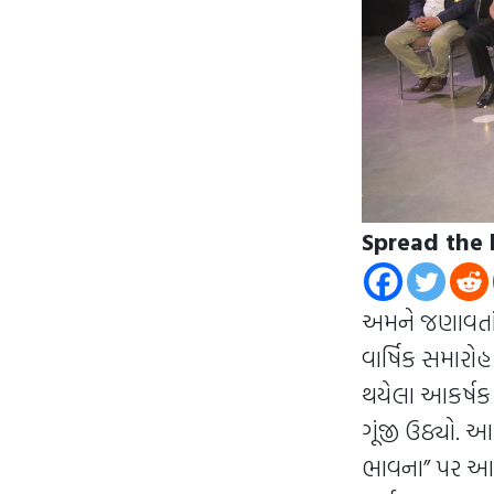
Spread the 
અમને જણાવતાં
વાર્ષિક સમારોહ
થયેલા આકર્ષક 
ગૂંજી ઉઠ્યો. 
ભાવના” પર આધ