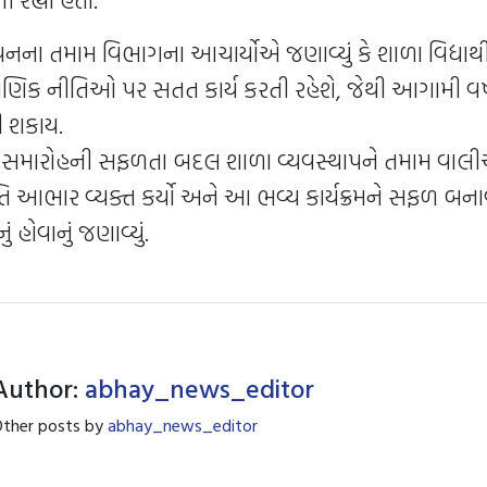
નના તમામ વિભાગના આચાર્યોએ જણાવ્યું કે શાળા વિદ્યાર્થ
્ષણિક નીતિઓ પર સતત કાર્ય કરતી રહેશે, જેથી આગામી વર્ષો
ી શકાય.
ક સમારોહની સફળતા બદલ શાળા વ્યવસ્થાપને તમામ વાલીઓ
રતિ આભાર વ્યક્ત કર્યો અને આ ભવ્ય કાર્યક્રમને સફળ બનાવવ
 હોવાનું જણાવ્યું.
Author:
abhay_news_editor
ther posts by
abhay_news_editor