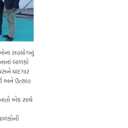
લીઓના સહયોગનું
 નાનાં બાળકો
િવસને યાદગાર
જા અને ઉત્સાહ
જૂઆતો એક સાથે
 બાળકોની