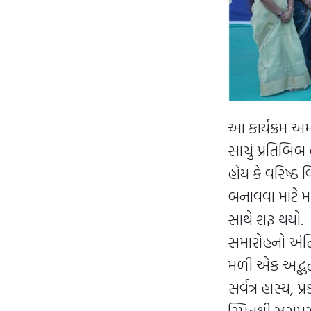
આ કાર્યક્રમ અ
સાચું પ્રતિબિં
હોય કે વરિષ્ઠ
બનાવવા માટે મહ
સાથે શરૂ થયો.
સમારોહનો અંત
મળી એક અદ્ભુત
સર્વત્ર હાસ્ય,
સ્મિતથી ઝગમગી