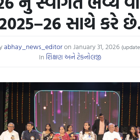
26 નું સ્વાગત ભવ્ય વા
2025–26 સાથે કરે છે
y
abhay_news_editor
on
January 31, 2026
(update
In
શિક્ષણ અને ટેકનોલજી