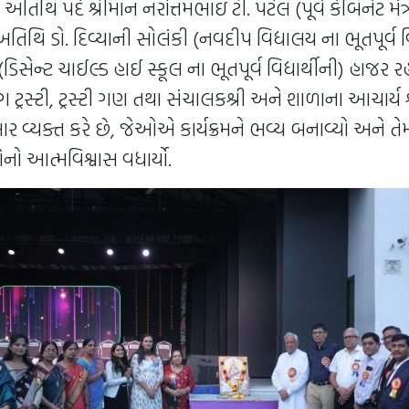
્ય અતિથિ પદે શ્રીમાન નરોત્તમભાઇ ટી. પટેલ (પૂર્વ કેબિનેટ મંત્
િથિ ડો. દિવ્યાની સોલંકી (નવદીપ વિદ્યાલય ના ભૂતપૂર્વ વિદ
િસેન્ટ ચાઈલ્ડ હાઈ સ્કૂલ ના ભૂતપૂર્વ વિદ્યાર્થીની) હાજર 
ગ ટ્રસ્ટી, ટ્રસ્ટી ગણ તથા સંચાલકશ્રી અને શાળાના આચાર્ય
ર વ્યક્ત કરે છે, જેઓએ કાર્યક્રમને ભવ્ય બનાવ્યો અને તે
ો આત્મવિશ્વાસ વધાર્યો.