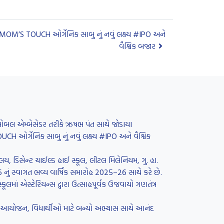
 MOM’S TOUCH ઓર્ગેનિક સાબુ નું નવું લક્ષ્ય #IPO અને
વૈશ્વિક બજાર
 ગ્લોબલ એમ્બેસેડર તરીકે ઋષભ પંત સાથે જોડાયા
H ઓર્ગેનિક સાબુ નું નવું લક્ષ્ય #IPO અને વૈશ્વિક
લય, ડિસેન્ટ ચાઈલ્ડ હાઈ સ્કૂલ, લીટલ મિલેનિયમ, ગુ. હા.
26 નું સ્વાગત ભવ્ય વાર્ષિક સમારોહ 2025–26 સાથે કરે છે.
લમાં એસ્ટેરિયન્સ દ્વારા ઉત્સાહપૂર્વક ઉજવાયો ગણતંત્ર
રનું આયોજન, વિધાર્થીઓ માટે બન્યો અભ્યાસ સાથે આનંદ