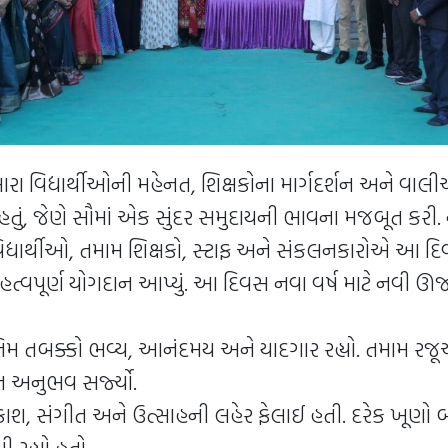
મારા વિદ્યાર્થીઓની મહેનત, શિક્ષકોના માર્ગદર્શન અને વા
બ હતું, જેણે સૌમાં એક સુંદર સમુદાયની ભાવના મજબૂત કરી.
 વિદ્યાર્થીઓ, તમામ શિક્ષકો, સ્ટાફ અને સંકલનકારોએ આ દ
ત્વપૂર્ણ યોગદાન આપ્યું. આ દિવસ નવા વર્ષ માટે નવી ઊર્
િમ તબક્કો ભવ્ય, આનંદમય અને યાદગાર રહ્યો. તમામ ર
 અનુભવ સર્જ્યો.
 પ્રકાશ, સંગીત અને ઉત્સાહની લહેર ફેલાઈ હતી. દરેક ખૂણો
 રહ્યો હતો.