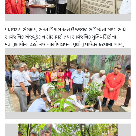
પર્યાવરણ સંરક્ષણ, સતત વિકાસ અને ઉજ્જવળ ભવિષ્યના સંદેશ સાથે
સાર્વજનિક એજ્યુકેશન સોસાયટી તથા સાર્વજનિક યુનિવર્સિટીના
મહાનુભાવોના હસ્તે નવ આસોપાલવના વૃક્ષોનું વાવેતર કરવામાં આવ્યું.