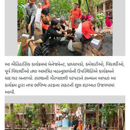
આ ઐતિહાસિક કાર્યક્રમમાં મેનેજમેન્ટ, પ્રાધ્યાપકો, કર્મચારીઓ, વિદ્યાર્થીઓ,
પૂર્વ વિદ્યાર્થીઓ તથા આમંત્રિત મહાનુભાવોની ઉપસ્થિતિએ કાર્યક્રમને
યાદગાર બનાવ્યો. સંસ્થાની ગૌરવશાળી પરંપરાને સન્માન આપતાં આ
કાર્યક્રમ દ્વારા નવા ભવિષ્ય તરફના સફરની શુભ શરૂઆત ઉજવવામાં
આવી.