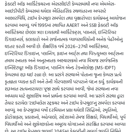
ફેકલ્ટી ઑફ આર્કિટેક્ચરના એસસીઈટી કેમ્પસમાંથી નવા એમએસ-
આઈડીપીટી કેમ્પસમાં થયેલા ઐતિહાસિક સ્થળાંતરના અવસરે
આભારવિધિ, ટાઈમ કેપ્સ્યુલ સમર્પણ તથા વૃક્ષારોપણ કાર્યક્રમનું આયોજન
કરવામાં આવ્યું. વર્ષ 1995માં સ્થાપિત AAERT અને SSB ફેકલ્ટી ઑફ
આર્કિટેક્ચર છેલ્લા ત્રણ દાયકાથી આર્કિટેક્ટ્સ, પ્લાનર્સ, ઇન્ટિરિયર
ડિઝાઇનર્સ, કલાકારો અને સર્જનાત્મક વ્યાવસાયિકોની અનેક પેઢીઓનું
ઘડતર કરતી આવી છે. શૈક્ષણિક વર્ષ 2026–27થી આર્કિટેક્ચર,
ઇન્ટિરિયર ડિઝાઇન, પ્લાનિંગ, ફાઇન આર્ટ્સ તથા વિઝ્યુઅલ આર્ટ્સના
તમામ સ્નાતક અને અનુસ્નાતક અભ્યાસક્રમો નવા મિત્રાજ સાર્વજનિક
ઇન્સ્ટિટ્યૂટ ઑફ ડિઝાઇન, પ્લાનિંગ એન્ડ ટેક્નોલોજી (MS-IDPT)
કેમ્પસમાં શરૂ થઈ રહ્યા છે. આ પ્રસંગે સંસ્થાએ પોતાના જૂના કેમ્પસ પ્રત્યે
કૃતજ્ઞતા વ્યક્ત કરી અને તેની ગૌરવશાળી પરંપરાને વંદન કર્યું. કાર્યક્રમની
શરૂઆત સત્યનારાયણ પૂજા સાથે કરવામાં આવી, જેમાં સંસ્થાના નવા
અધ્યાય માટે શુભાશિષ અને પ્રાર્થના કરવામાં આવી. આ પ્રસંગે સંસ્થા દ્વારા
તૈયાર કરાયેલ ‘ટાઈમલેસ સ્ટ્રક્ચર અને ટાઈમ કેપ્સ્યુલ’નું સમર્પણ કરવામાં
આવ્યું. આ કેપ્સ્યુલમાં વર્ષો દરમિયાન પ્રાપ્ત થયેલી સિદ્ધિઓ, સ્મૃતિઓ,
ફોટોગ્રાફ્સ, પ્રકાશનો, અહેવાલો, સંદેશાઓ તેમજ શિક્ષકો, વિદ્યાર્થીઓ, પૂર્વ
વિદ્યાર્થીઓ અને શુભેચ્છકોના અમૂલ્ય યોગદાનને સંરક્ષિત કરવામાં આવ્યા
છે. આ ટાઈમ કેપ્સ્યુલ જુલાઈ 2045માં ફેકલ્ટીની સુવર્ણ જયંતિ નિમિત્તે