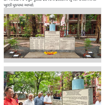
ખુલ્લી મુકવામાં આવશે.