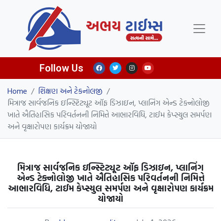
Follow Us
Home
/
શિક્ષણ અને ટેકનોલજી
/
મિત્રાજ સાર્વજનિક ઇન્સ્ટિટ્યૂટ ઑફ ડિઝાઇન, પ્લાનિંગ એન્ડ ટેક્નોલોજી
ખાતે ઐતિહાસિક પરિવર્તનની નિમિત્તે આભારવિધિ, ટાઈમ કેપ્સ્યુલ સમર્પણ
અને વૃક્ષારોપણ કાર્યક્રમ યોજાયો
મિત્રાજ સાર્વજનિક ઇન્સ્ટિટ્યૂટ ઑફ ડિઝાઇન, પ્લાનિંગ
એન્ડ ટેક્નોલોજી ખાતે ઐતિહાસિક પરિવર્તનની નિમિત્તે
આભારવિધિ, ટાઈમ કેપ્સ્યુલ સમર્પણ અને વૃક્ષારોપણ કાર્યક્રમ
યોજાયો