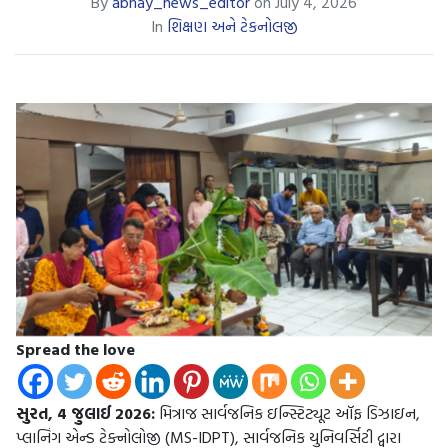
By
abhay_news_editor
on
July 4, 2026
In
શિક્ષણ અને ટેકનોલજી
Spread the love
સુરત, 4 જુલાઈ 2026:
મિત્રાજ સાર્વજનિક ઇન્સ્ટિટ્યૂટ ઑફ ડિઝાઇન,
પ્લાનિંગ એન્ડ ટેક્નોલોજી (MS-IDPT), સાર્વજનિક યુનિવર્સિટી દ્વારા