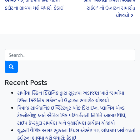
એસ્ટેટ પર, બાંધકામ ખર્ચ વધતાં
ખાતે “સખીયા સ્કિન ક્લિનિક
ફ્લેટના ભાવમાં થશે વધારો: ક્રેડાઈ
સર્કલ” નો ઉદ્ધાટન સમારોહ
યોજાયો
Recent Posts
સખીયા સ્કિન ક્લિનિક દ્વારા સુરતમાં અડાજણ ખાતે “સખીયા
સ્કિન ક્લિનિક સર્કલ” નો ઉદ્ધાટન સમારોહ યોજાયો
મિત્રાજ સાર્વજનિક ઇન્સ્ટિટ્યૂટ ઑફ ડિઝાઇન, પ્લાનિંગ એન્ડ
ટેક્નોલોજી ખાતે ઐતિહાસિક પરિવર્તનની નિમિત્તે આભારવિધિ,
ટાઈમ કેપ્સ્યુલ સમર્પણ અને વૃક્ષારોપણ કાર્યક્રમ યોજાયો
યુદ્ધની વૈશ્વિક અસર સુરતના રિયલ એસ્ટેટ પર, બાંધકામ ખર્ચ વધતાં
ફ્લેટના ભાવમાં થશે વધારો: ક્રેડાઈ