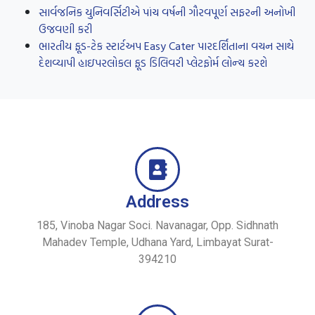
સાર્વજનિક યુનિવર્સિટીએ પાંચ વર્ષની ગૌરવપૂર્ણ સફરની અનોખી
ઉજવણી કરી
ભારતીય ફૂડ-ટેક સ્ટાર્ટઅપ Easy Cater પારદર્શિતાના વચન સાથે
દેશવ્યાપી હાઇપરલોકલ ફૂડ ડિલિવરી પ્લેટફોર્મ લોન્ચ કરશે
Address
185, Vinoba Nagar Soci. Navanagar, Opp. Sidhnath
Mahadev Temple, Udhana Yard, Limbayat Surat-
394210