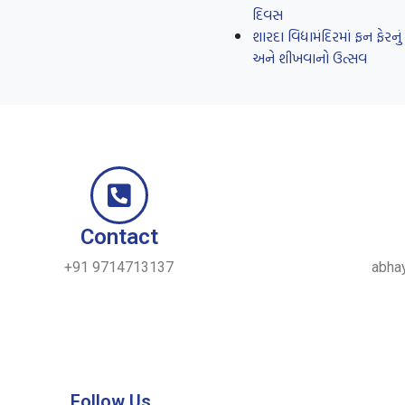
દિવસ
શારદા વિદ્યામંદિરમાં ફન ફે
અને શીખવાનો ઉત્સવ
Contact
+91 9714713137
abha
Follow Us