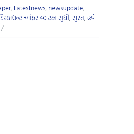
aper
,
Latestnews
,
newsupdate
,
ડિસ્કાઉન્ટ ઓફર 40 ટકા સુધી
,
સુરત
,
હવે
/