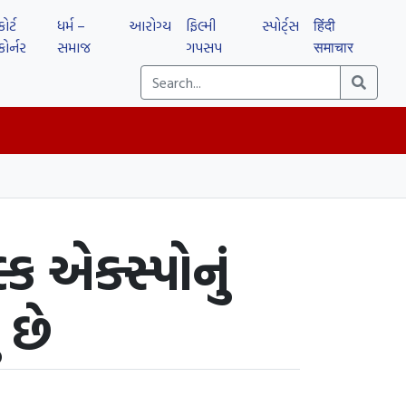
કોર્ટ
ધર્મ –
આરોગ્ય
ફિલ્મી
સ્પોર્ટ્સ
हिंदी
કોર્નર
સમાજ
ગપસપ
समाचार
 એક્સ્પોનું
 છે