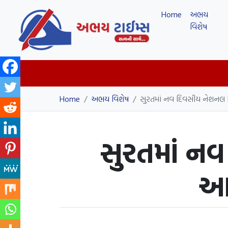
Home
અભય
વિશેષ
Home
/
અભય વિશેષ
/
સુરતમાં નવ દિવસીય નેશનલ સ
સુરતમાં નવ
આય