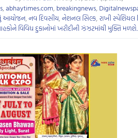
s
,
abhaytimes.com
,
breakingnews
,
Digitalnewsp
નું આયોજન
,
નવ દિવસીય
,
નેશનલ સિલ્ક
,
રાખી સ્પેશિયલ 
્રાહકોને વિવિધ દુકાનોમાં ખરીદીની ઝંઝટમાંથી મુક્તિ મળશે.