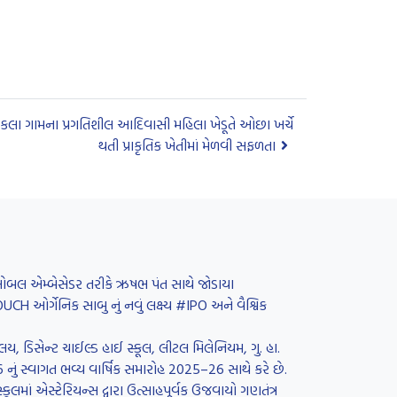
ાંકલા ગામના પ્રગતિશીલ આદિવાસી મહિલા ખેડૂતે ઓછા ખર્ચે
થતી પ્રાકૃતિક ખેતીમાં મેળવી સફળતા
 ગ્લોબલ એમ્બેસેડર તરીકે ઋષભ પંત સાથે જોડાયા
H ઓર્ગેનિક સાબુ નું નવું લક્ષ્ય #IPO અને વૈશ્વિક
લય, ડિસેન્ટ ચાઈલ્ડ હાઈ સ્કૂલ, લીટલ મિલેનિયમ, ગુ. હા.
26 નું સ્વાગત ભવ્ય વાર્ષિક સમારોહ 2025–26 સાથે કરે છે.
લમાં એસ્ટેરિયન્સ દ્વારા ઉત્સાહપૂર્વક ઉજવાયો ગણતંત્ર