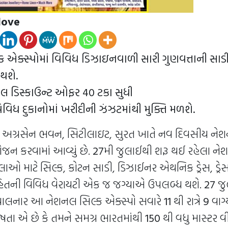
love
ક એક્સ્પોમાં વિવિધ ડિઝાઇનવાળી સારી ગુણવત્તાની સા
થશે.
યલ ડિસ્કાઉન્ટ ઓફર 40 ટકા સુધી
વિવિધ દુકાનોમાં ખરીદીની ઝંઝટમાંથી મુક્તિ મળશે.
ા અગ્રસેન ભવન, સિટીલાઇટ, સુરત ખાતે નવ દિવસીય ને
ોજન કરવામાં આવ્યું છે.
27
મી જુલાઈથી શરૂ થઈ રહેલા ને
િલાઓ માટે સિલ્ક, કોટન સાડી, ડિઝાઈનર એથનિક ડ્રેસ, ડ્રે
તની વિવિધ વેરાયટી એક જ જગ્યાએ ઉપલબ્ધ થશે.
27
જુ
ાલનાર આ નેશનલ સિલ્ક એક્સ્પો સવારે
11
થી રાત્રે
9
વાગ્
શેષતા એ છે કે તમને સમગ્ર ભારતમાંથી
150
થી વધુ માસ્ટર વીવ