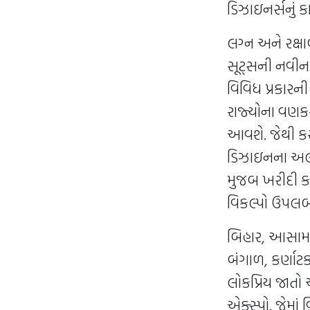
ડિઝાઇનર્સનું 
લગ્ન અને રક્
સૂટ્સની નવીન
વિવિધ પ્રકારન
રાજ્યોના વણકર
આવશે. જેથી કર
ડિઝાઇનના અલગ
મુજબ ખરીદી કરી 
વિકલ્પો ઉપલબ્
બિહાર, આસામ, ઓ
બંગાળ, કર્ણાટક
લોકપ્રિય જાતો 
એક્સ્પો. જેમાં