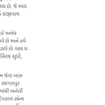
બ્ધ છે, જે આઠ
્ક કાંજીવરમ
ાટે અનેક
વે છે અને હવે
ાવે છે. બાય ધ
સિલ્ક સુધી,
સમ જેવા ખાસ
લા ભાગલપુર
્કમાંથી બનેલી
િવસમાં સોના