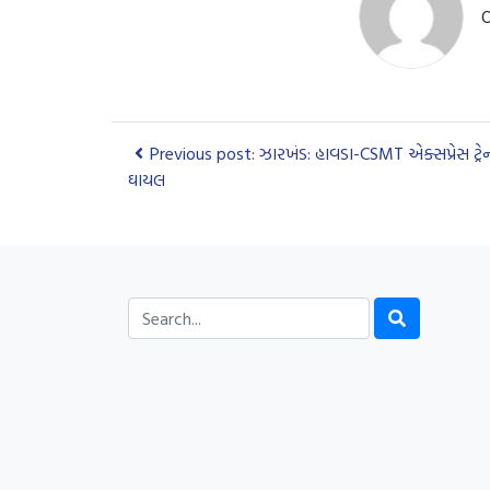
O
Previous post: ઝારખંડ: હાવડા-CSMT એક્સપ્રેસ ટ્ર
ઘાયલ