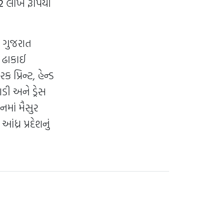
2
લાખ રૂપિયા
, ગુજરાત
, ઢાકાઈ
્રિન્ટ, હેન્ડ
ી અને ડ્રેસ
માં મૈસુર
ંધ્ર પ્રદેશનું