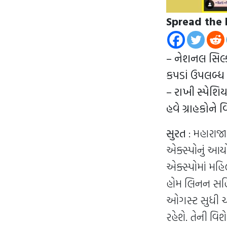
Spread the 
– નેશનલ સિલ્
કપડાં ઉપલબ્ધ 
– રાખી સ્પેશિ
હવે ગ્રાહકોને 
સુરત
: મહારાજ
એક્સ્પોનું આય
એક્સ્પોમાં મહ
હોમ લિનન સહિ
ઓગસ્ટ સુધી ચ
રહેશે. તેની વિ