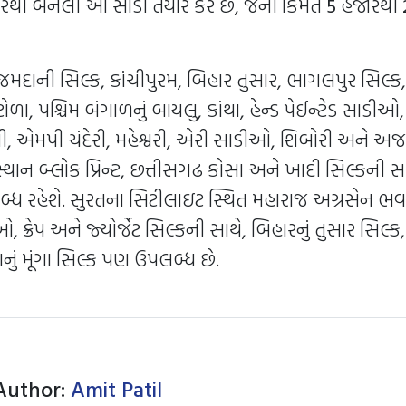
ારથી બનેલી આ સાડી તૈયાર કરે છે, જેની કિંમત
5
હજારથી
દાની સિલ્ક, કાંચીપુરમ, બિહાર તુસાર, ભાગલપુર સિલ્ક
ળા, પશ્ચિમ બંગાળનું બાયલુ, કાંથા, હેન્ડ પેઈન્ટેડ સાડીઓ
, એમપી ચંદેરી, મહેશ્વરી, એરી સાડીઓ, શિબોરી અને અજરક પ
થાન બ્લોક પ્રિન્ટ, છત્તીસગઢ કોસા અને ખાદી સિલ્કની સાડ
ધ રહેશે. સુરતના સિટીલાઇટ સ્થિત મહારાજ અગ્રસેન ભવન
ક્રેપ અને જ્યોર્જેટ સિલ્કની સાથે, બિહારનું તુસાર સિલ્ક, આ
નું મૂંગા સિલ્ક પણ ઉપલબ્ધ છે.
Author:
Amit Patil