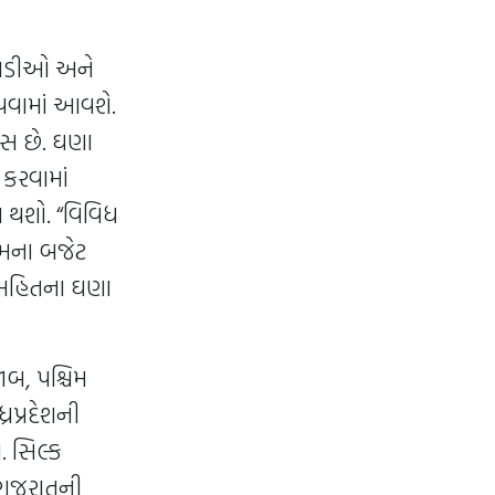
સાડીઓ અને
પવામાં આવશે.
િસ છે. ઘણા
 કરવામાં
 થશો. “વિવિધ
ેમના બજેટ
્ડ સહિતના ઘણા
ાબ, પશ્ચિમ
રપ્રદેશની
. સિલ્ક
ં ગુજરાતની