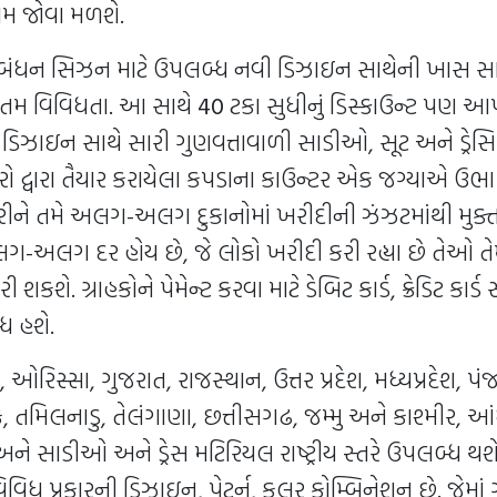
કામ જોવા મળશે.
ષાબંધન સિઝન માટે ઉપલબ્ધ નવી ડિઝાઇન સાથેની ખાસ 
તમ વિવિધતા. આ સાથે
40
ટકા સુધીનું ડિસ્કાઉન્ટ પણ આ
ી ડિઝાઇન સાથે સારી ગુણવત્તાવાળી સાડીઓ, સૂટ અને ડ્રેસ
ો દ્વારા તૈયાર કરાયેલા કપડાના કાઉન્ટર એક જગ્યાએ ઉભા
ીને તમે અલગ-અલગ દુકાનોમાં ખરીદીની ઝંઝટમાંથી મુક્ત
-અલગ દર હોય છે, જે લોકો ખરીદી કરી રહ્યા છે તેઓ ત
શકશે. ગ્રાહકોને પેમેન્ટ કરવા માટે ડેબિટ કાર્ડ, ક્રેડિટ કાર
ધ હશે.
રિસ્સા, ગુજરાત, રાજસ્થાન, ઉત્તર પ્રદેશ, મધ્યપ્રદેશ, પંજ
, તમિલનાડુ, તેલંગાણા, છત્તીસગઢ, જમ્મુ અને કાશ્મીર, આંધ્
અને સાડીઓ અને ડ્રેસ મટિરિયલ રાષ્ટ્રીય સ્તરે ઉપલબ્ધ થશે
 વિવિધ પ્રકારની ડિઝાઇન, પેટર્ન, કલર કોમ્બિનેશન છે. જેમા