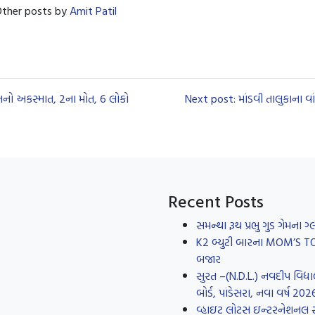
ther posts by
Amit Patil
ેનનો અકસ્માત, 2ના મોત, 6 લોકો
Next post: માંડવી તાલુકાના વ
Recent Posts
સમન્થા રૂથ પ્રભુ ગુડ ગેમના
K2 બ્યુટી બારના MOM’S TOUC
બજાર
સુરત –(N.D.L.) નવદીપ વિદ્યા
બોર્ડ, પાંડેસરા, નવા વર્ષ 20
વ્હાઇટ લોટસ ઇન્ટરનેશનલ સ્કૂ