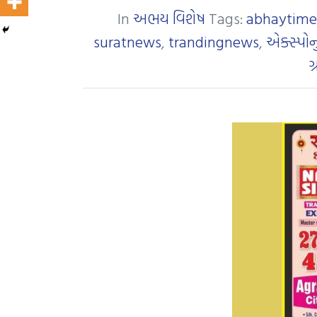
In
અભય વિશેષ
Tags:
abhaytime
suratnews
,
trandingnews
,
એક્સ્પો
ગ