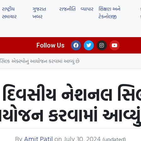
રાષ્ટ્રીય
ગુજરાત
રાજનીતિ
વ્યાપાર
શિક્ષણ અને
સમાચાર
ખબર
ટેકનોલજી
Follow Us
િલ્ક એક્સ્પોનું આયોજન કરવામાં આવ્યું છે
 દિવસીય નેશનલ સિલ્ક
ોજન કરવામાં આવ્યું
By
Amit Patil
on
July 30, 2024
(updated)