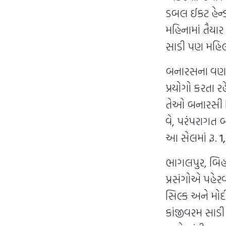
ડબલ ઈકટ હેન્
મહિનામાં તૈયાર
સાડી પણ મહિલ
બનારસના વણકર
પ્રયોગો કરતા 
તેઓ બનારસી સિ
વે, પરંપરાગત 
આ સેલમાં રૂ.
1
ભાગલપુર, બિહા
પ્રસંગોએ પહેર
સિલ્ક અને મોદી
કાંજીવરમ સાડ