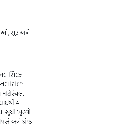
ડીઓ, સૂટ અને
શનલ સિલ્ક
શનલ સિલ્ક
સ મટિરિયલ,
લાઈથી
4
યા સુધી ખુલ્લો
ર્સ અને શ્રેષ્ઠ