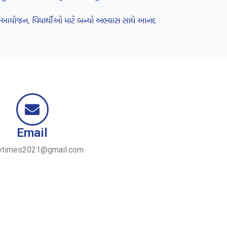
રનું આયોજન, વિધાર્થીઓ માટે બન્યો અભ્યાસ સાથે આનંદ
Email
ytimes2021@gmail.com