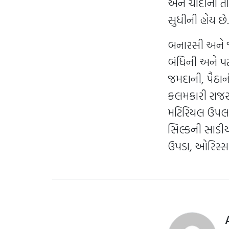
અને ચાંદીના ત
સુધીની હોય છે.
બનારસી અને જમ
બંધિની અને પટો
જમદાની, પૈઠાની
કલમકારી રાજસ્
મટિરિયલ ઉપલબ્
સિલ્કની સાડીઓ, 
ઉપડા, ઓરિસ્સા