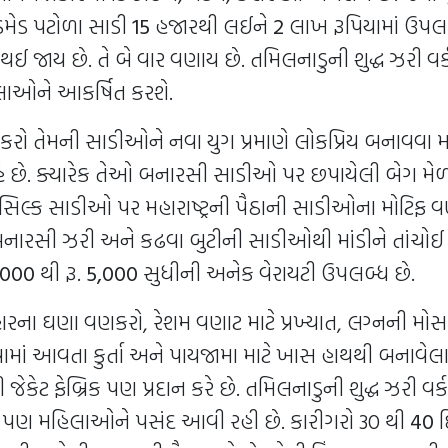
ડમેડ પટોળા સાડી
15
હજારથી લઈને
2
લાખ રૂપિયામાં ઉપલ
 થઈ જાય છે. તે બે વાર વણાય છે. તમિલનાડુની શુદ્ધ ઝરી વર
ાઓને આકર્ષિત કરશે.
ો તેમની સાડીઓને નવા યુગ પ્રમાણે લોકપ્રિય બનાવવા મ
રહે છે. ક્યારેક તેઓ બનારસી સાડીઓ પર છપાયેલી બેગ મેળ
લ્ક સાડીઓ પર મહારાષ્ટ્રની પૈઠાની સાડીઓના મોટિફ વણ
બનારસી ઝરી અને કઢવા બુટીની સાડીઓથી માંડીને તાંચોઈ 
,000
થી રૂ.
5,000
સુધીની અનેક વેરાયટી ઉપલબ્ધ છે.
રના ઘણા વણકરો, રેશમ વણાટ માટે પ્રખ્યાત, લગ્નની મો
વામાં આવતા કુર્તા અને પાયજામા માટે ખાસ હાથથી બનાવે
 જેકેટ ફેબ્રિક પણ પ્રદાન કરે છે. તમિલનાડુની શુદ્ધ ઝરી વર
ી પણ મહિલાઓને પસંદ આવી રહી છે. કારીગરો 30 થી
40
દ