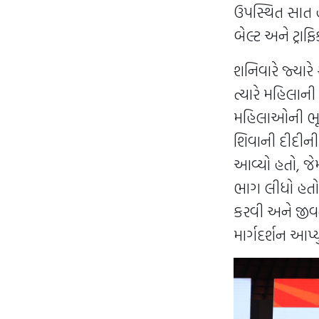
ઉપસ્થિત સાત 
બેલ્ટ અને ટ્રા
શનિવારે જ્યાર
ત્યારે મહિલાન
મહિલાઓની ભૂમિક
શિવાની દીદીની
આવ્યો હતો, જે
ભાગ લીધો હતો. 
કરવી અને જીવનમ
માર્ગદર્શન આપ્યું