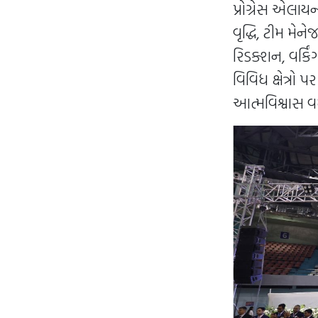
પ્રોગ્રેસ એલાયન
વૃદ્ધિ, ટીમ મેન
રિડક્શન, વર્કિં
વિવિધ ક્ષેત્રો 
આત્મવિશ્વાસ વધ્