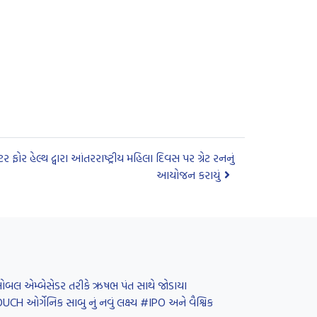
ફોર હેલ્થ દ્વારા આંતરરાષ્ટ્રીય મહિલા દિવસ પર ગ્રેટ રનનું
આયોજન કરાયું
 ગ્લોબલ એમ્બેસેડર તરીકે ઋષભ પંત સાથે જોડાયા
H ઓર્ગેનિક સાબુ નું નવું લક્ષ્ય #IPO અને વૈશ્વિક