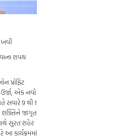
શીખવી
કરવાના શપથ
નોન પ્રોફિટ
 ઉર્જા, એક નવો
ાતે સવારે 9 થી 1
ક શક્તિને જાગૃત
ાથે સુરત શહેર
 આ કાર્યક્રમમાં