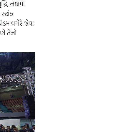
્ધિ, નફામાં
 સ્ટોક
રીડમ વગેરે જેવા
રણે તેનો