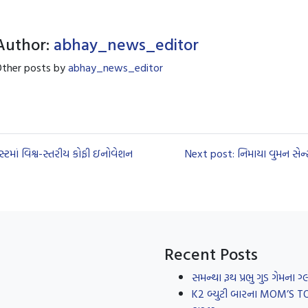
Author:
abhay_news_editor
ther posts by
abhay_news_editor
ેસ્ટમાં વિશ્વ-સ્તરીય કોફી ઇનોવેશન
Next post: નિમાયા વુમન સેન્ટર 
Recent Posts
સમન્થા રૂથ પ્રભુ ગુડ ગેમના
K2 બ્યુટી બારના MOM’S TOUC