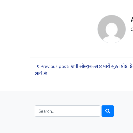
O
Previous post: કાપી સોલ્યુશન્સ 8 માર્ચે સુરત કોફી ફ
લાવે છે