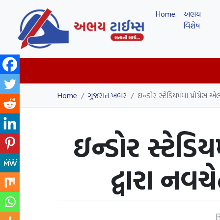
Home
અભય
વિશેષ
Home
/
ગુજરાત ખબર
/
ઇન્ડોર સ્ટેડિયમમાં પ્રોગ્રેસ
ઇન્ડોર સ્ટેડિય
દ્વારા નવચ