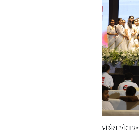
પ્રોગ્રેસ એલાયન