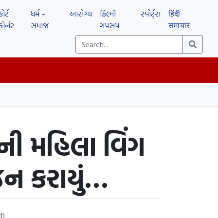
કોર્ટ
ધર્મ –
આરોગ્ય
ફિલ્મી
સ્પોર્ટ્સ
हिंदी
કોર્નર
સમાજ
ગપસપ
समाचार
્સની મહિલા વિંગ
ોજન કરાયું…
d)