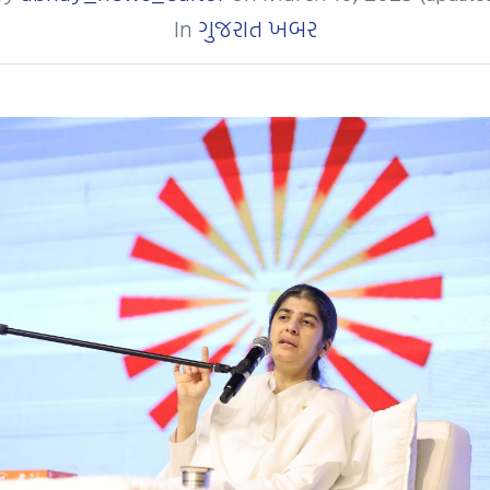
In
ગુજરાત ખબર