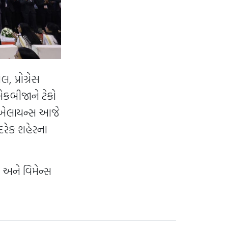
 પ્રોગ્રેસ
એકબીજાને ટેકો
સ એલાયન્સ આજે
 દરેક શહેરના
, અને વિમેન્સ