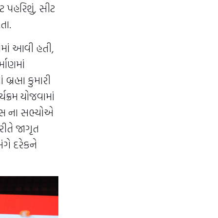
 પહરિશું, સીટ
તા.
ામાં આવી હતી,
માણમાં
્રહ્મા કુમારી
યક્રમ યોજવામાં
ન્સ ના સભ્યોએ
રીતે જાગૃત
ંગે દરેકને