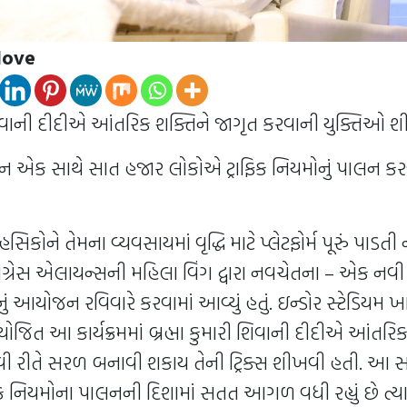
love
ી શિવાની દીદીએ આંતરિક શક્તિને જાગૃત કરવાની યુક્તિઓ 
િયાન એક સાથે સાત હજાર લોકોએ ટ્રાફિક નિયમોનું પાલન 
િકોને તેમના વ્યવસાયમાં વૃદ્ધિ માટે પ્લેટફોર્મ પૂરું પાડતી 
્રોગ્રેસ એલાયન્સની મહિલા વિંગ દ્વારા નવચેતના – એક નવી
મનું આયોજન રવિવારે કરવામાં આવ્યું હતું. ઇન્ડોર સ્ટેડિયમ ખ
ોજિત આ કાર્યક્રમમાં બ્રહ્મા કુમારી શિવાની દીદીએ આંતરિ
વી રીતે સરળ બનાવી શકાય તેની ટ્રિક્સ શીખવી હતી. આ સ
ાફિક નિયમોના પાલનની દિશામાં સતત આગળ વધી રહ્યું છે ત્યારે