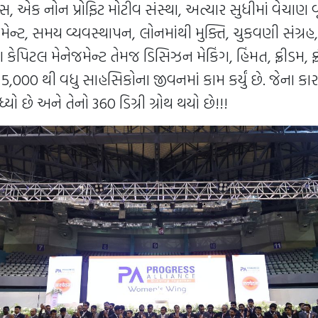
્સ, એક નોન પ્રોફિટ મોટીવ સંસ્થા, અત્યાર સુધીમાં વેચાણ વૃદ
ેજમેન્ટ, સમય વ્યવસ્થાપન, લોનમાંથી મુક્તિ, ચુકવણી સંગ્રહ,
ગ કેપિટલ મેનેજમેન્ટ તેમજ ડિસિઝન મેકિંગ, હિંમત, ફ્રીડમ, ફ્
પર 5,000 થી વધુ સાહસિકોના જીવનમાં કામ કર્યું છે. જેના કા
યો છે અને તેનો 360 ડિગ્રી ગ્રોથ થયો છે!!!