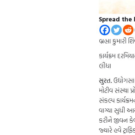
Spread the 
બ્રહ્મા કુમાર
કાર્યક્રમ દરમ
લીધા
સુરત.
ઉદ્યોગસાહસ
મોટીવ સંસ્થા પ
સંકલ્પ કાર્યક્ર
વાગ્યા સુધી આય
કરીને જીવન કે
જ્યારે હવે ટ્ર