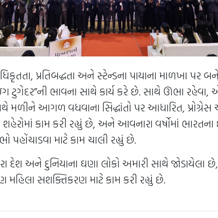
ધિકૃતતા, પ્રતિબદ્ધતા અને સ્ટેન્ડના પાયાના માળખા પર બનેલ,
ગ ટુગેદર”ની ભાવના સાથે કાર્ય કરે છે. સાથે ઊભા રહેવા, 
ે મળીને આગળ વધવાના સિદ્ધાંતો પર આધારિત, પ્રોગ્રે
હેરોમાં કામ કરી રહ્યું છે, અને આવનારા વર્ષોમાં ભારતના
ો પહોંચાડવા માટે કામ ચાલી રહ્યું છે.
 દ્વારા દેશ અને દુનિયાના ઘણા લોકો અમારી સાથે જોડાયેલા છે
ર પણ મહિલા સશક્તિકરણ માટે કામ કરી રહ્યું છે.