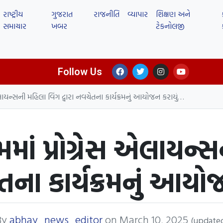
રાષ્ટ્રીય
ગુજરાત
રાજનીતિ
વ્યાપાર
શિક્ષણ અને
સમાચાર
ખબર
ટેકનોલજી
Follow Us
 એલાયન્સની મહિલા વિંગ દ્વારા નવચેતના કાર્યક્રમનું આયોજન કરાયું…
મમાં પ્રોગ્રેસ એલાયન
ેતના કાર્યક્રમનું આય
By
abhay_news_editor
on
March 10, 2025
(update