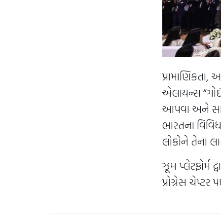
પ્રામાણિકતા, અ
એલાયન્સ “ગોઇં
આપવા અને સાથ
ભારતના વિવિધ શ
લોકોને તેના લાભ
ઝૂમ પ્લેટફોર્મ
પ્રોગ્રેસ ચેપ્ટ