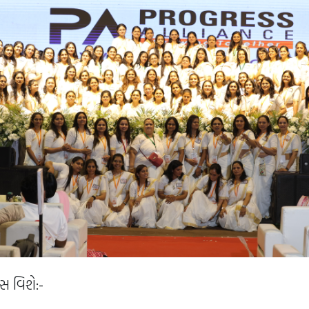
્સ વિશે:-