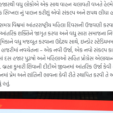
હજારથી વધુ લોકોએ એક સાથ વાહન ચલાવતી વખતે હેલ્મેટ
ફિક સિગ્નલ નું પાલન કરીશું એવો સંકલ્પ અને શપથ લીધા હ
ે સમગ્ર વિશ્વમાં આંતરરાષ્ટ્રીય મહિલા દિવસની ઉજવણી કરવ
ી આંતરિક શક્તિને જાગૃત કરવા અને વધુ સારા સમાજના નિર્
ાને વધુ મજબૂત કરવાના ઉદ્દેશ્ય સાથે, ઇન્ડોર સ્ટેડિયમમાં બ
 હાજરીમાં નવચેતના – એક નવી ઉર્જા, એક નવો સંકલ્પ કાર્
માં દસ હજાર પુરૂષો અને મહિલાઓ સહિત પ્રોગ્રેસ એલાયા
બ્રહ્મા કુમારી શિવાની દીદીએ જીવનમાં આંતરિક ઉર્જા કેવી 
ાં પ્રેમ અને શાંતિની ભાવના કેવી રીતે સ્થાપિત કરવી તે અ
 હતું.