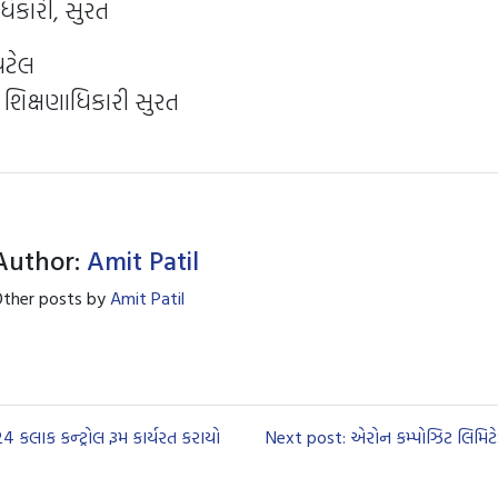
ધિકારી, સુરત
પટેલ
ક શિક્ષણાધિકારી સુરત
Author:
Amit Patil
ther posts by
Amit Patil
 કલાક કન્ટ્રોલ રૂમ કાર્યરત કરાયો
Next post: એરોન કમ્પોઝિટ લિમિટેડ