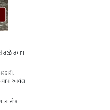
ી તરફે તમામ
રકારી,
પવામાં આવેલ
4 ના રોજ