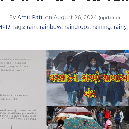
By
Amit Patil
on
August 26, 2024
(updated)
 ખબર
Tags:
rain
,
rainbow
,
raindrops
,
raining
,
rainy