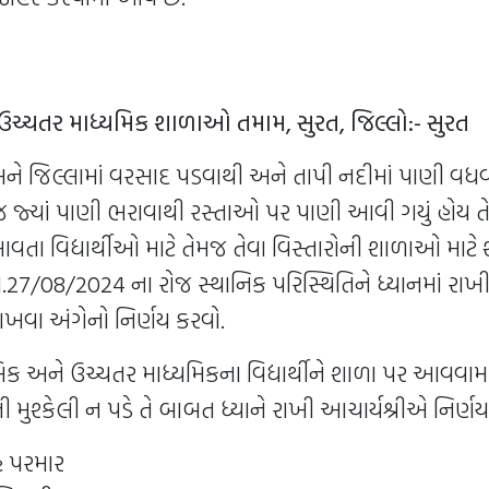
ઉચ્ચતર માધ્યમિક શાળાઓ તમામ, સુરત, જિલ્લો:- સુરત
અને જિલ્લામાં વરસાદ પડવાથી અને તાપી નદીમાં પાણી વધવ
ેમજ જ્યાં પાણી ભરાવાથી રસ્તાઓ પર પાણી આવી ગયું હોય ત
આવતા વિદ્યાર્થીઓ માટે તેમજ તેવા વિસ્તારોની શાળાઓ માટે
ા.27/08/2024 ના રોજ સ્થાનિક પરિસ્થિતિને ધ્યાનમાં રાખ
રાખવા અંગેનો નિર્ણય કરવો.
ક અને ઉચ્ચતર માધ્યમિકના વિદ્યાર્થીને શાળા પર આવવામાં
 મુશ્કેલી ન પડે તે બાબત ધ્યાને રાખી આચાર્યશ્રીએ નિર્ણય
હ પરમાર