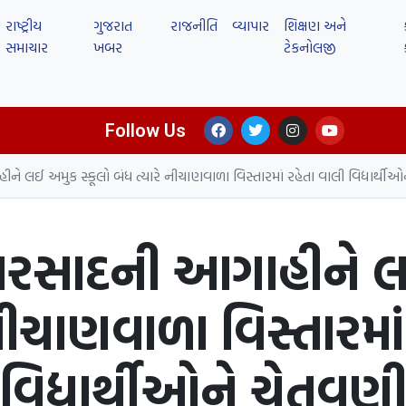
રાષ્ટ્રીય
ગુજરાત
રાજનીતિ
વ્યાપાર
શિક્ષણ અને
સમાચાર
ખબર
ટેકનોલજી
Follow Us
ને લઈ અમુક સ્કૂલો બંધ ત્યારે નીચાણવાળા વિસ્તારમાં રહેતા વાલી વિદ્યાર્થી
 વરસાદની આગાહીને લ
 નીચાણવાળા વિસ્તારમાં
વિદ્યાર્થીઓને ચેતવણ