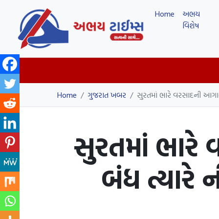
Home
અભય
વિશેષ
Home
/
ગુજરાત ખબર
/
સુરતમાં ભારે વરસાદની આગાહી
સુરતમાં ભારે
બંધ ત્યારે