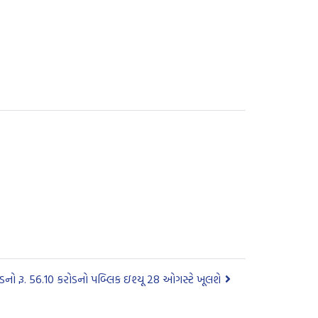
નો રૂ. 56.10 કરોડનો પબ્લિક ઇશ્યૂ 28 ઓગસ્ટે ખૂલશે