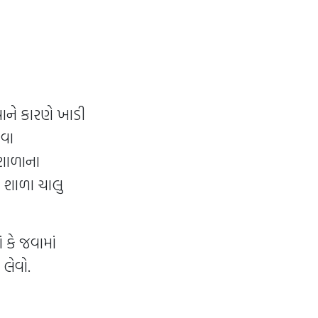
ાને કારણે ખાડી
ેવા
 શાળાના
ી શાળા ચાલુ
 કે જવામાં
 લેવો.