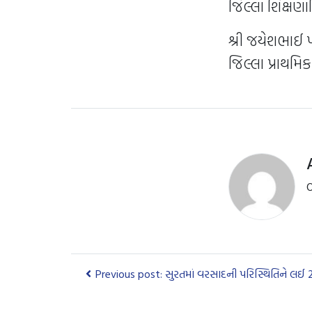
જિલ્લા શિક્ષણા
શ્રી જયેશભાઈ 
જિલ્લા પ્રાથમિ
O
Previous post: સુરતમાં વરસાદની પરિસ્થિતિને લઈ 24