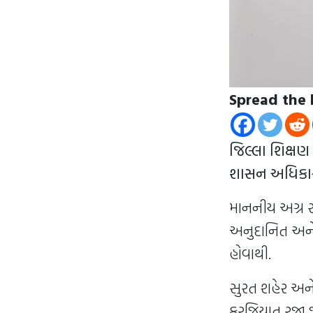
Spread the 
જિલ્લા શિક્ષણ
શાસન અધિકાર
માનનીય અગ્ર 
અનુદાનિત અને
હોવાથી.
સુરત શહેર અન
ફરજિયાત રજા જ