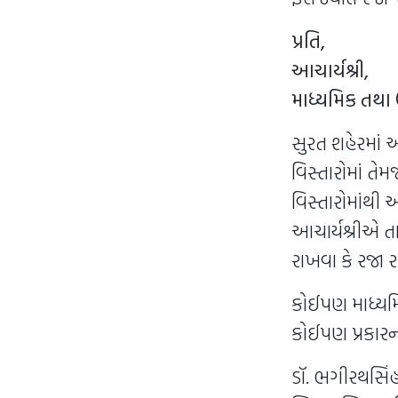
પ્રતિ,
આચાર્યશ્રી,
માધ્યમિક તથા 
સુરત શહેરમાં 
વિસ્તારોમાં ત
વિસ્તારોમાંથી 
આચાર્યશ્રીએ ત
રાખવા કે રજા 
કોઈપણ માધ્યમિ
કોઈપણ પ્રકારની
ડૉ. ભગીરથસિં