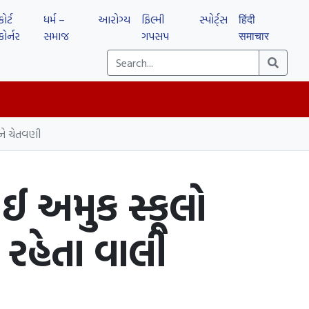
કોર્ટ
ધર્મ –
આરોગ્ય
ફિલ્મી
સ્પોર્ટ્સ
हिंदी
કોર્નર
સમાજ
ગપસપ
समाचार
ઓને ચેતવણી
ઈ અમુક સ્કૂલો
 રહેતા વાલી
ી