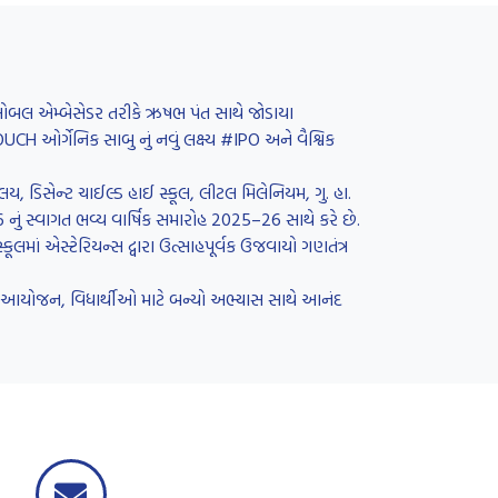
 ગ્લોબલ એમ્બેસેડર તરીકે ઋષભ પંત સાથે જોડાયા
H ઓર્ગેનિક સાબુ નું નવું લક્ષ્ય #IPO અને વૈશ્વિક
લય, ડિસેન્ટ ચાઈલ્ડ હાઈ સ્કૂલ, લીટલ મિલેનિયમ, ગુ. હા.
26 નું સ્વાગત ભવ્ય વાર્ષિક સમારોહ 2025–26 સાથે કરે છે.
લમાં એસ્ટેરિયન્સ દ્વારા ઉત્સાહપૂર્વક ઉજવાયો ગણતંત્ર
રનું આયોજન, વિધાર્થીઓ માટે બન્યો અભ્યાસ સાથે આનંદ