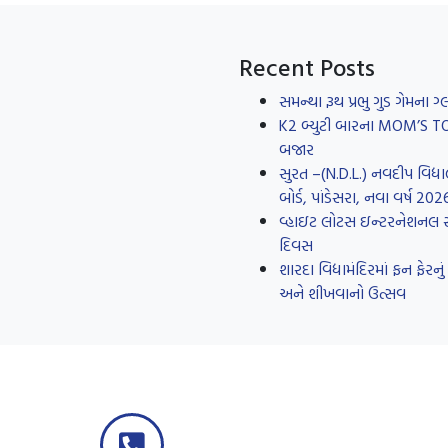
Recent Posts
સમન્થા રૂથ પ્રભુ ગુડ ગેમના
K2 બ્યુટી બારના MOM’S TOUC
બજાર
સુરત –(N.D.L.) નવદીપ વિદ્યા
બોર્ડ, પાંડેસરા, નવા વર્ષ 20
વ્હાઇટ લોટસ ઇન્ટરનેશનલ સ્કૂ
દિવસ
શારદા વિદ્યામંદિરમાં ફન ફે
અને શીખવાનો ઉત્સવ