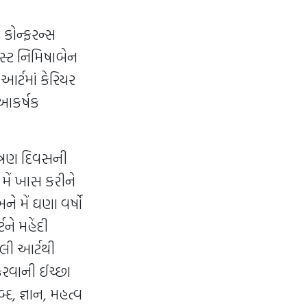
 કોન્ફરન્સ
િસ્ટ નિમિષાબેન
ર્ટમાં કેરિયર
ી આકર્ષક
 ત્રણ દિવસની
 મેં ખાસ કરીને
ે મેં ઘણા વર્ષો
ને મહેંદી
લી આર્ટથી
કરવાની ઈચ્છા
દ, જ્ઞાન, મહત્વ