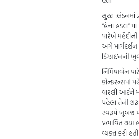
હતી
સુરત
:લંડનમાં 
“હેના હડલ” માં
પારેખે મહેંદી
અંગે માર્ગદર્શન
ડિઝાઇનની ખુબ
નિમિષાબેન પારે
કોન્ફરન્સમાં મ
વારલી આર્ટને મ
પહેલા તેની શરૂ
સ્વરૂપે ખૂબજ 
પ્રભાવિત થયા 
વ્યક્ત કરી હતી