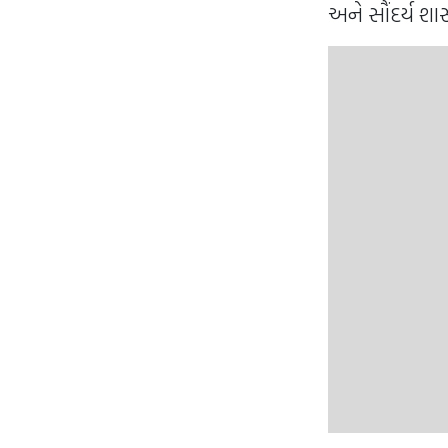
અને સૌંદર્ય શાસ