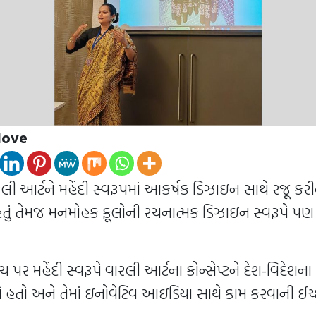
love
લી આર્ટને મહેંદી સ્વરૂપમાં આકર્ષક ડિઝાઇન સાથે રજૂ કરી
 હતું તેમજ મનમોહક ફૂલોની રચનાત્મક ડિઝાઇન સ્વરૂપે પણ 
મંચ પર મહેંદી સ્વરૂપે વારલી આર્ટના કોન્સેપ્ટને દેશ-વિદેશ
હતો અને તેમાં ઇનોવેટિવ આઇડિયા સાથે કામ કરવાની ઈચ્છ