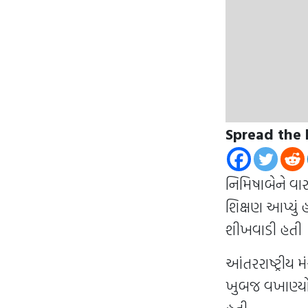
Spread the 
નિમિષાબેને વાર
શિક્ષણ આપ્યું
શીખવાડી હતી
આંતરરાષ્ટ્રીય 
ખુબજ વખાણ્યો 