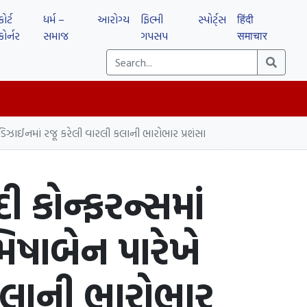
કોર્ટ
ધર્મ –
આરોગ્ય
ફિલ્મી
સ્પોર્ટ્સ
हिंदी
કોર્નર
સમાજ
ગપસપ
समाचार
દી ડિઝાઈનમાં રજૂ કરેલી વારલી કલાની ભારોભાર પ્રશંસા
ી કોન્ફરન્સમાં
મિષાબેન પારેખે
 કલાની ભારોભાર