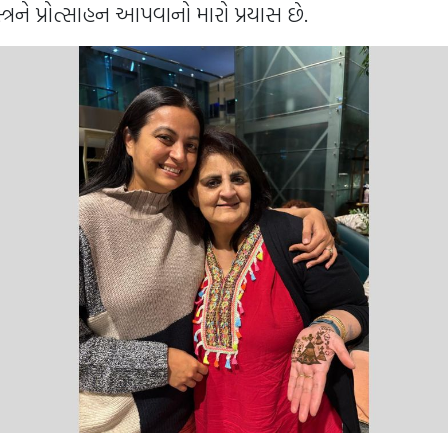
્ત્રને પ્રોત્સાહન આપવાનો મારો પ્રયાસ છે.