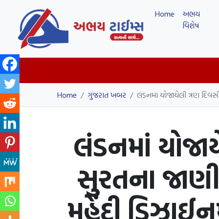
Home
અભય
વિશેષ
Home
/
ગુજરાત ખબર
/
લંડનમાં યોજાયેલી ત્રણ દિવસી
લંડનમાં યોજાય
સુરતના જાણીતા
મહેંદી ડિઝાઈન