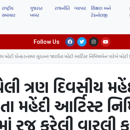
રાષ્ટ્રીય
ગુજરાત
રાજનીતિ
વ્યાપાર
શિક્ષણ અને
સમાચાર
ખબર
ટેકનોલજી
Follow Us
ય મહેંદી કોન્ફરન્સમાં સુરતના જાણીતા મહેંદી આર્ટિસ્ટ નિમિષાબેન પારેખે મહેં
ેલી ત્રણ દિવસીય મહેંદ
 મહેંદી આર્ટિસ્ટ નિ
માં રજૂ કરેલી વારલી