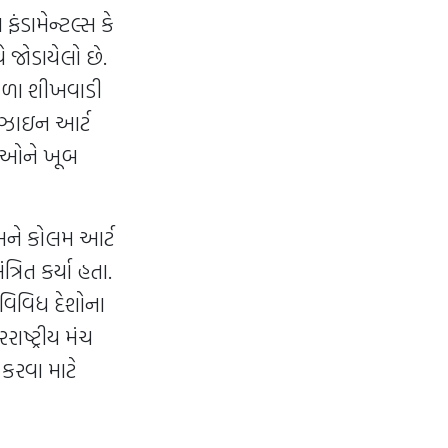
ફંડામેન્ટલ્સ કે
 જોડાયેલો છે.
 કળા શીખવાડી
ડિઝાઇન આર્ટ
િધિઓને ખૂબ
 અને કોલમ આર્ટ
રિત કર્યા હતા.
 વિવિધ દેશોના
ષ્ટ્રીય મંચ
 કરવા માટે