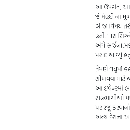
આ ઉપરાંત, આ ઈવ
જે મેહંદી ના 
બીજા વિષય તરી
હતી. મારા સિગ્
અંગે સર્જનાત્મ
પસંદ આવ્યું હતુ
તેમણે વધુમાં ક
શીખવવા માટે આમ
આ ઇવેન્ટમાં ભા
સહભાગીઓ પણ આવ્
પર રજૂ કરવાનો 
અન્ય દેશના આ