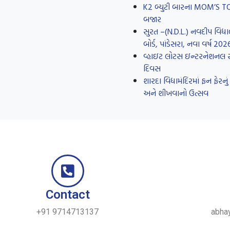
K2 બ્યુટી બારના MOM’S TOUC
બજાર
સુરત –(N.D.L.) નવદીપ વિદ્યા
બોર્ડ, પાંડેસરા, નવા વર્ષ 20
વ્હાઇટ લોટસ ઇન્ટરનેશનલ સ્કૂ
દિવસ
શારદા વિદ્યામંદિરમાં ફન ફે
અને શીખવાનો ઉત્સવ
Contact
+91 9714713137
abha