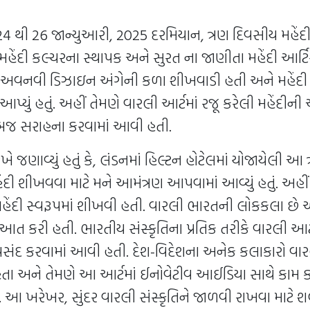
24 થી 26 જાન્યુઆરી, 2025 દરમિયાન, ત્રણ દિવસીય મહેંદી
 મહેંદી કલ્ચરના સ્થાપક અને સુરત ના જાણીતા મહેંદી આર્ટ
ની અવનવી ડિઝાઇન અંગેની કળા શીખવાડી હતી અને મહેંદી આ
 આપ્યું હતું. અહીં તેમણે વારલી આર્ટમાં રજૂ કરેલી મહેંદીન
જ સરાહના કરવામાં આવી હતી.
ખે જણાવ્યું હતું કે, લંડનમાં હિલ્ટન હોટેલમાં યોજાયેલી આ
હેંદી શીખવવા માટે મને આમંત્રણ આપવામાં આવ્યું હતું. અહીં
હેંદી સ્વરૂપમાં શીખવી હતી. વારલી ભારતની લોકકલા છે અન
આત કરી હતી. ભારતીય સંસ્કૃતિના પ્રતિક તરીકે વારલી આર્ટ
પસંદ કરવામાં આવી હતી. દેશ-વિદેશના અનેક કલાકારો વાર
હતા અને તેમણે આ આર્ટમાં ઈનોવેટીવ આઈડિયા સાથે કામ 
. આ ખરેખર, સુંદર વારલી સંસ્કૃતિને જાળવી રાખવા માટે શબ્