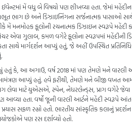
ેન્ટમાં મેં વધુ બે વિષયો પણ શીખવ્યા હતા. જેમાં મહેંદીના 
મૂળભૂત ભાગ છે અને ડિઝાઇનિંગના સર્જનાત્મક પાસાઓ સાથે
કે મેં મનમોહક ફૂલોની રચનાત્મક ડિઝાઇન સ્વરૂપે મહેંદી
નેચર એવા ગુલાબ, કમળ વગેરે ફૂલોના સ્વરૂપમાં મહેંદીની 
કતા સાથે માર્ગદર્શન આપ્યું હતું, જે અહીં ઉપસ્થિત પ્રતિન
ં.
હ્યું હતું કે, આ અગાઉ, વર્ષ 2018 માં પણ તેમણે મને વારલી
ંત્રણ આપ્યું હતું. હવે ફરીથી, તેમણે મને બીજી વખત આમંત્
ગ લેવા માટે યુએસએ, સ્પેન, નેધરલેન્ડ્સ, પ્રાગ વગેરે જેવા
યા હતા. વર્ષો જૂની વારલી આર્ટને મહેંદી સ્વરૂપે આંતરરા
પ્રયાસ સફળ રહ્યો હતો. ભારતીય સાંસ્કૃતિક કલાનું પ્રદર્શન
યોજકોએ પણ રસ દર્શાવ્યો હતો.