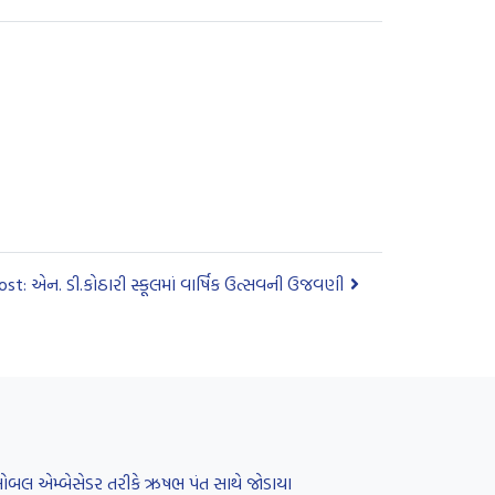
st: એન. ડી.કોઠારી સ્કૂલમાં વાર્ષિક ઉત્સવની ઉજવણી
 ગ્લોબલ એમ્બેસેડર તરીકે ઋષભ પંત સાથે જોડાયા