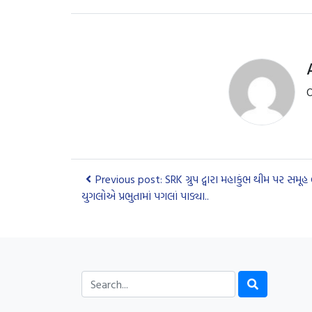
O
Previous post: SRK ગ્રુપ દ્વારા મહાકુંભ થીમ પર સ
યુગલોએ પ્રભુતામાં પગલાં પાડ્યા..