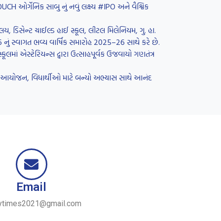
H ઓર્ગેનિક સાબુ નું નવું લક્ષ્ય #IPO અને વૈશ્વિક
લય, ડિસેન્ટ ચાઈલ્ડ હાઈ સ્કૂલ, લીટલ મિલેનિયમ, ગુ. હા.
26 નું સ્વાગત ભવ્ય વાર્ષિક સમારોહ 2025–26 સાથે કરે છે.
લમાં એસ્ટેરિયન્સ દ્વારા ઉત્સાહપૂર્વક ઉજવાયો ગણતંત્ર
રનું આયોજન, વિધાર્થીઓ માટે બન્યો અભ્યાસ સાથે આનંદ
Email
ytimes2021@gmail.com