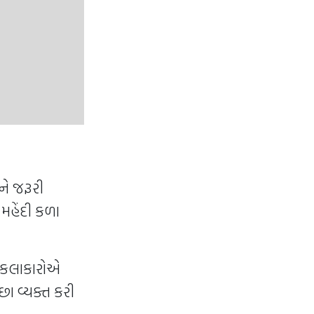
ને જરૂરી
મહેંદી કળા
ના કલાકારોએ
ા વ્યક્ત કરી