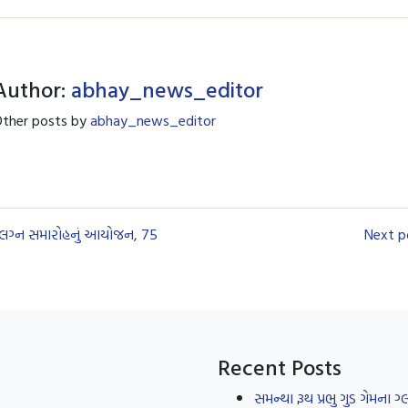
Author:
abhay_news_editor
ther posts by
abhay_news_editor
મૂહ લગ્ન સમારોહનું આયોજન, 75
Next po
Recent Posts
સમન્થા રૂથ પ્રભુ ગુડ ગેમના