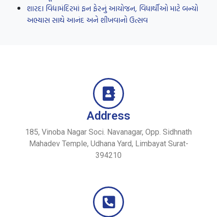
શારદા વિદ્યામંદિરમાં ફન ફેરનું આયોજન, વિધાર્થીઓ માટે બન્યો
અભ્યાસ સાથે આનંદ અને શીખવાનો ઉત્સવ
Address
185, Vinoba Nagar Soci. Navanagar, Opp. Sidhnath
Mahadev Temple, Udhana Yard, Limbayat Surat-
394210