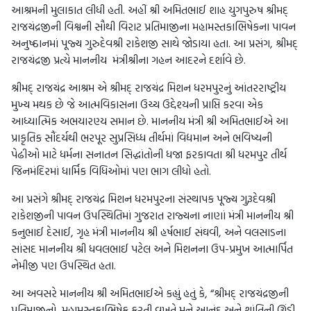
આશ્રમની મુલાકાત લીધી હતી. અહીં શ્રી અમિતભાઈ શાહ યુગપુરુષ શ્રીમદ્
રાજચંદ્રજીની વિશ્વની સૌથી વિરાટ પ્રતિમાજીના મહામસ્તકાભિષેકના પાવન
અનુષ્ઠાનમાં પૂજ્ય ગુરુદેવશ્રી રાકેશજી સાથે જોડાયા હતા. આ પ્રસંગ, શ્રીમદ્
રાજચંદ્રજી પ્રત્યે માનનીય મંત્રીશ્રીના ગહન આદરને દર્શાવે છે.
શ્રીમદ્ રાજચંદ્ર આશ્રમ એ શ્રીમદ્ રાજચંદ્ર મિશન ધરમપુરનું આંતરરાષ્ટ્રીય
મુખ્ય મથક છે જે આત્મવિકાસના ઉચ્ચ ઉદ્દેશ્યની પ્રાપ્તિ કરવા એક
આધ્યાત્મિક અભયારણ્ય સમાન છે. માનનીય મંત્રી શ્રી અમિતભાઈએ આ
પ્રાકૃતિક સૌંદર્યથી ભરપૂર સુપ્રસિધ્ધ તીર્થમાં વિદ્યમાન અને ભવિષ્યની
પેઢીઓ માટે ધર્મના સનાતન સિદ્ધાંતોની ધજા ફરકાવતા શ્રી ધરમપુર તીર્થ
જિનમંદિરમાં ધાર્મિક વિધિઓમાં પણ ભાગ લીધો હતો.
આ પ્રસંગે શ્રીમદ્ રાજચંદ્ર મિશન ધરમપુરના સંસ્થાપક પૂજ્ય ગુરૂદેવશ્રી
રાકેશજીની પાવન ઉપસ્થિતિમાં ગુજરાત રાજ્યના નાણાં મંત્રી માનનીય શ્રી
કનુભાઈ દેસાઈ, ગૃહ મંત્રી માનનીય શ્રી હર્ષભાઈ સંઘવી, અને વલસાડના
સાંસદ માનનીય શ્રી ધવલભાઈ પટેલ અને મિશનના ઉપ-પ્રમુખ આત્માર્પિત
નેમીજી પણ ઉપસ્થિત હતા.
આ અવસરે માનનીય શ્રી અમિતભાઈએ કહ્યું હતું કે, “શ્રીમદ્ રાજચંદ્રજીની
પ્રતિમાજીનો મહામસ્તકાભિષેક કરતી વખતે મને આનંદ અને શાંતિની ઊંડી