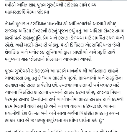
મંત્રીશ્રી અમિત શાહ પુજ્ય ગુરુદેવશ્રી રાકેશજી સાથે ભવ્ય
મહામસ્તકભિષેકમાં જોડાયા
તેમની મુલાકાત દરમિયાન માનનીય શ્રી અમિતભાઈએ આગામી શ્રીમદ્
રાજચંદ્ર અહિંસા સેન્ટરની ઈંટનું પૂજન કર્યું હતું. આ અહિંસા સેન્ટર તમામ
જીવો પ્રત્યે સહાનુભૂતિ, પ્રેમ અને કરુણા કેળવવા માટે સમર્પિત સ્થળ બની
રહેશે. અહીં મલ્ટી-સેન્સરી વોકથ્રુ, 4-ડી ડિજિટલ એક્સપિરિયન્સ જેવી
શૈક્ષણિક અને મનોરંજક સુવિધાઓ દ્વારા પ્રાણીઓ અને પ્રકૃતિ સાથે
મનુષ્યના ગાઢ જોડાણને પ્રોત્સાહન આપવામાં આવશે.
પૂજ્ય ગુરૂદેવશ્રી રાકેશજીએ આ પ્રસંગે માનનીય શ્રી અમિતભાઈ શાહને
આવકારતાં કહ્યું હતું કે “આપ ભારતીય મૂલ્યો, ભાવનાઓ અને સંસ્કૃતિના
સરંક્ષણ માટે સતત કાર્યશીલ છો. સ્વતંત્રતાના શતાબ્દી વર્ષ ૨૦૪૭ માટે
આપના વિકસિત ભારતના સ્વપ્નને સાકાર કરવા શ્રીમદ્ રાજચંદ્ર મિશન
ધરમપુર સમાજ ઉન્નતિના સર્વ આયોજનોમાં ભારત સરકાર સાથે કદમથી
કદમ મિલાવી ચાલી રહ્યું છે અને આગળ ચાલવા કટિબદ્ધ છે. આપના
પ્રયત્નોથી દેશ ઉન્નત બને અને સાચા અર્થમાં વિકસિત ભારતનું સ્વપ્ન
સાકાર થાય એ જ પરમકૃપાળુદેવના ચરણોમાં પ્રાર્થના કરું છું”