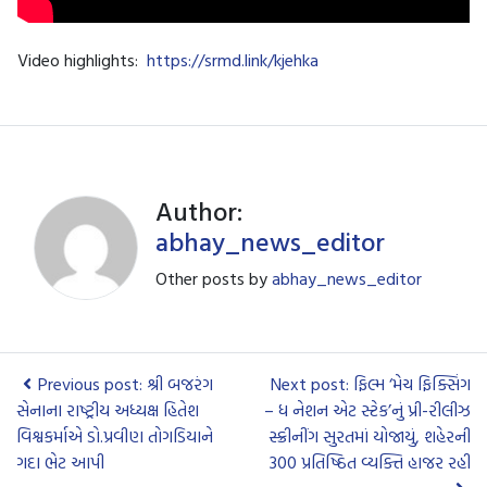
Video highlights:
https://srmd.link/kjehka
Author:
abhay_news_editor
Other posts by
abhay_news_editor
Previous post: શ્રી બજરંગ
Next post: ફિલ્મ ‘મેચ ફિક્સિંગ
સેનાના રાષ્ટ્રીય અધ્યક્ષ હિતેશ
– ધ નેશન એટ સ્ટેક’નું પ્રી-રીલીઝ
વિશ્વકર્માએ ડો.પ્રવીણ તોગડિયાને
સ્ક્રીનીંગ સુરતમાં યોજાયું, શહેરની
ગદા ભેટ આપી
300 પ્રતિષ્ઠિત વ્યક્તિ હાજર રહી