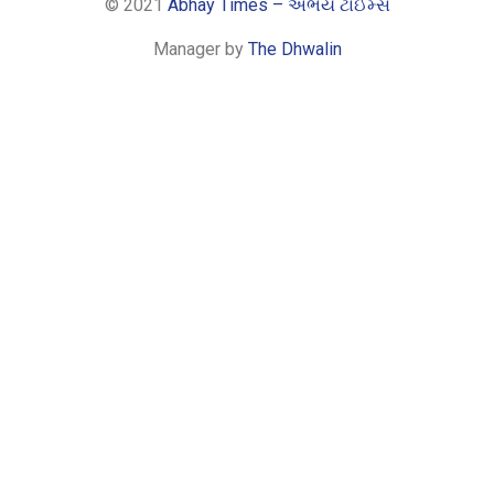
© 2021
Abhay Times – અભય ટાઈમ્સ
Manager by
The Dhwalin