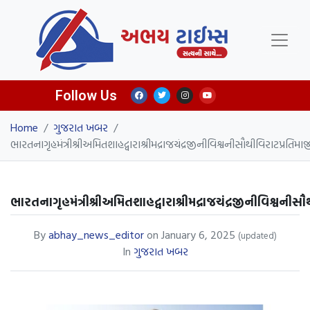
Follow Us
Home
/
ગુજરાત ખબર
/
ભારતનાગૃહમંત્રીશ્રીઅમિતશાહદ્વારાશ્રીમદ્રાજચંદ્રજીનીવિશ્વનીસૌથીવિરાટપ્રતિ
ભારતનાગૃહમંત્રીશ્રીઅમિતશાહદ્વારાશ્રીમદ્રાજચંદ્રજીનીવિશ્વની
By
abhay_news_editor
on
January 6, 2025
(updated)
In
ગુજરાત ખબર