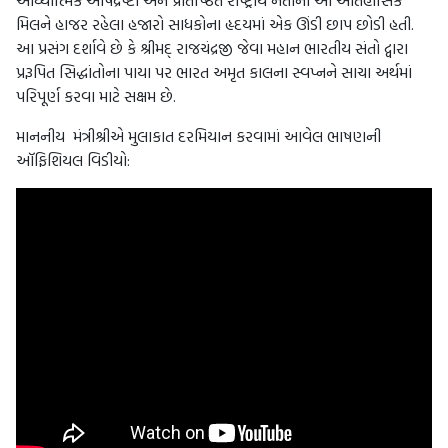
આધ્યાત્મિક આર્ષદ્રષ્ટા અને પ્રતિષ્ઠિત રાષ્ટ્રીય નેતાના આ ઐતિહાસિક
મિલને હાજર રહેલા હજારો સાધકોના હૃદયમાં એક ઊંડી છાપ છોડી હતી.
આ પ્રસંગ દર્શાવે છે કે શ્રીમદ્ રાજચંદ્રજી જેવા મહાન ભારતીય સંતો દ્વારા
પ્રરૂપિત સિદ્ધાંતોના પાયા પર ભારત અમૃત કાલના સ્વપ્નને સાચા અર્થમાં
પરિપૂર્ણ કરવા માટે સક્ષમ છે.
માનનીય મંત્રીશ્રીએ મુલાકાત દરમિયાન કરવામાં આવેલ ભાષણની
ઑફિશિયલ વિડીયો: