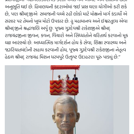
અનુભૂતિ થઈ છે. હિમાલયની કંદરાઓમાં જઈ પ્રાપ્ત ઘણા યોગીઓ કરી શકે
છે, પણ શ્રીમદ્જીએ સમાજની વચ્ચે રહી લોકો માટે મોક્ષનો માર્ગ કંડાર્યો એ
સંસાર પર તેમનો ખૂબ મોટો ઉપકાર છે. હું મહામાનવ અને ઈશ્વરતુલ્ય એવા
શ્રીમદ્જીને શ્રદ્ધાંજલિ અર્પું છું. પૂજ્ય ગુરૂદેવશ્રી રાકેશજીએ શ્રીમદ્
રાજચંદ્રજીના જીવન, કવન, વિચારો અને સિધ્ધાંતોને ચરિતાર્થ કરવાનો મૂક
યજ્ઞ આરંભ્યો છે. આધ્યાત્મિક માર્ગદર્શન હોય કે સેવા, શિક્ષા સ્વાસ્થ્ય અને
જરૂરિયાતમંદોની સહાય કરવાની હોય, પૂજ્ય ગુરૂદેવશ્રી રાકેશજીના નેતૃત્વ
હેઠળ શ્રીમદ્ રાજચંદ્ર મિશન ધરમપુરે ઉત્કૃષ્ટ ઉદાહરણ પૂરું પાડ્યું છે.’’