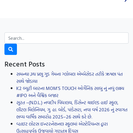
Recent Posts
સમન્થા રૂથ પ્રભુ ગુડ ગેમના ગ્લોબલ એમ્બેસેડર તરીકે ઋષભ પંત
સાથે જોડાયા
K2 બ્યુટી બારના MOM’S TOUCH ઓર્ગેનિક સાબુ નું નવું લક્ષ્ય
#IPO અને વૈશ્વિક બજાર
સુરત –(N.D.L.) નવદીપ વિદ્યાલય, ડિસેન્ટ ચાઈલ્ડ હાઈ સ્કૂલ,
લીટલ મિલેનિયમ, ગુ. હા. બોર્ડ, પાંડેસરા, નવા વર્ષ 2026 નું સ્વાગત
ભવ્ય વાર્ષિક સમારોહ 2025–26 સાથે કરે છે.
વ્હાઇટ લોટસ ઇન્ટરનેશનલ સ્કૂલમાં એસ્ટેરિયન્સ દ્વારા
ઉત્સાહપૂર્વક ઉજવાયો ગણતંત્ર દિવસ