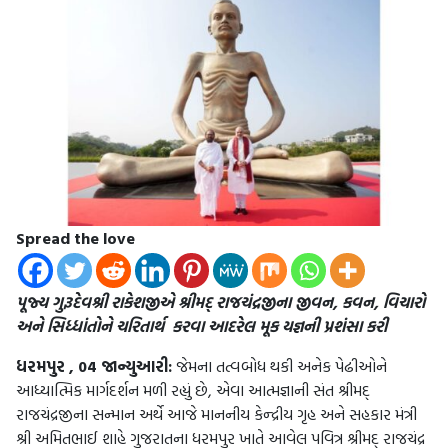
Spread the love
પૂજ્ય
ગુરૂદેવશ્રી
રાકેશજીએ
શ્રીમદ્
રાજચંદ્રજીના
જીવન
,
કવન
,
વિચારો
અને
સિધ્ધાંતોને
ચરિતાર્થ
કરવા
આદરેલ
મૂક
યજ્ઞની
પ્રશંસા
કરી
ધરમપુર
, 04
જાન્યુઆરી
:
જેમના તત્વબોધ થકી અનેક પેઢીઓને
આધ્યાત્મિક માર્ગદર્શન મળી રહ્યું છે, એવા આત્મજ્ઞાની સંત શ્રીમદ્
રાજચંદ્રજીના સન્માન અર્થે આજે માનનીય કેન્દ્રીય ગૃહ અને સહકાર મંત્રી
શ્રી અમિતભાઈ શાહે ગુજરાતના ધરમપુર ખાતે આવેલ પવિત્ર શ્રીમદ્ રાજચંદ્ર