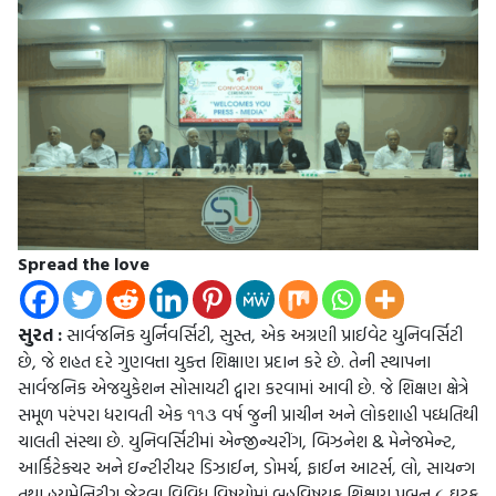
Spread the love
સુરત :
સાર્વજનિક યુર્નિવર્સિટી, સુસ્ત, એક અગ્રણી પ્રાઈવેટ યુનિવર્સિટી
છે, જે શહત દરે ગુણવત્તા યુક્ત શિક્ષાણ પ્રદાન કરે છે. તેની સ્થાપના
સાર્વજનિક એજયુકેશન સોસાયટી દ્વારા કરવામાં આવી છે. જે શિક્ષણ ક્ષેત્રે
સમૂળ પરંપરા ધરાવતી એક ૧૧૩ વર્ષ જુની પ્રાચીન અને લોકશાહી પઘ્ધતિથી
ચાલતી સંસ્થા છે. યુનિવર્સિટીમાં એન્જીન્યરીંગ, બિઝનેશ & મેનેજમેન્ટ,
આર્કિટેક્ચર અને ઇન્ટીરીયર ડિઝાઈન, ડોમર્ચ, ફાઈન આટર્સ, લો, સાયન્ગ
તથા હયુમેનિટીગ જેટલા વિવિધ વિષયોમાં બહુવિષયક શિક્ષણ પ્રબન ૮ ઘટક