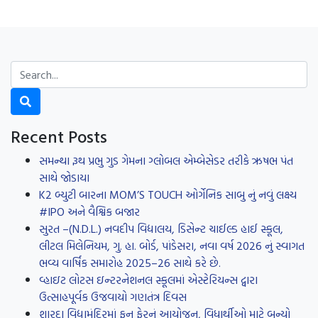
Recent Posts
સમન્થા રૂથ પ્રભુ ગુડ ગેમના ગ્લોબલ એમ્બેસેડર તરીકે ઋષભ પંત
સાથે જોડાયા
K2 બ્યુટી બારના MOM’S TOUCH ઓર્ગેનિક સાબુ નું નવું લક્ષ્ય
#IPO અને વૈશ્વિક બજાર
સુરત –(N.D.L.) નવદીપ વિદ્યાલય, ડિસેન્ટ ચાઈલ્ડ હાઈ સ્કૂલ,
લીટલ મિલેનિયમ, ગુ. હા. બોર્ડ, પાંડેસરા, નવા વર્ષ 2026 નું સ્વાગત
ભવ્ય વાર્ષિક સમારોહ 2025–26 સાથે કરે છે.
વ્હાઇટ લોટસ ઇન્ટરનેશનલ સ્કૂલમાં એસ્ટેરિયન્સ દ્વારા
ઉત્સાહપૂર્વક ઉજવાયો ગણતંત્ર દિવસ
શારદા વિદ્યામંદિરમાં ફન ફેરનું આયોજન, વિધાર્થીઓ માટે બન્યો