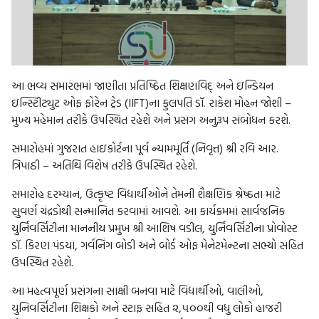
આ ભવ્ય સમારંભમાં જાણીતા પ્રતિષ્ઠિત શિક્ષણવિદ્ અને ઇન્ડિયન
ઇન્સ્ટિીટ્યુટ ઓફ ફોરેન ટ્રેડ (IIFT)ના કુલપતિ ડૉ. રાકેશ મોહન જોશી –
મુખ્ય મહેમાન તરીકે ઉપસ્થિત રહેશે અને પ્રસંગ અનુરૂપ સંબોધન કરશે.
સમારોહમાં ગુજરાત હાઇકોર્ટના પૂર્વ ન્યામમૂર્તિ (નિવૃત્ત) શ્રી રવિ આર.
ત્રિપાઠી – અતિથિ વિશેષ તરીકે ઉપસ્થિત રહેશે.
સમારોહ દરમ્યાન, ઉત્કૃષ્ટ વિદ્યાર્થીઓને તેમની શૈક્ષણિક શ્રેષ્ઠતા માટે
સુવર્ણ ચંદ્રડોથી સન્માનિત કરવામાં આવશે. આ કાર્યક્રમમાં સાર્વજનિક
યુર્નિવર્સિટીના માનનીય પ્રમુખ શ્રી આશિષ વડીલ, યુર્નિવર્સિટીના પ્રોવોસ્ટ
ડૉ. કિરણ પંડયા, ગર્વનિંગ બોડી અને બોર્ડ ઓફ મેનેટમેન્ટના સભ્યો સહિત
ઉપસ્થિત રહેશે.
આ મહત્વપૂર્ણ પ્રસંગના સાક્ષી બનવા માટે વિદ્યાર્થીઓ, વાલીઓ,
યુનિવર્સિટીના શિક્ષકો અને સ્ટાફ સહિત ૨,૫૦૦થી વધુ લોકો હાજરી