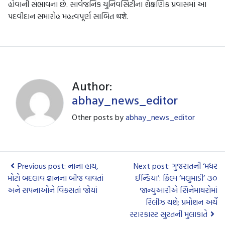
હોવાની સંભાવના છે. સાર્વજનિક યુનિવર્સિટીના શૈક્ષણિક પ્રવાસમાં આ
પદવીદાન સમારોહ મહત્વપૂર્ણ સાબિત थशे.
Author:
abhay_news_editor
Other posts by
abhay_news_editor
Previous post: નાના હાથ,
Next post: ગુજરાતની ‘મધર
મોટો બદલાવ જ્ઞાનના બીજ વાવતાં
ઈન્ડિયા’: ફિલ્મ ‘મલુમાડી’ ૩૦
અને સપનાઓને વિકસતાં જોયાં
જાન્યુઆરીએ સિનેમાઘરોમાં
રિલીઝ થશે; પ્રમોશન અર્થે
સ્ટારકાસ્ટ સુરતની મુલાકાતે