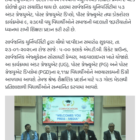
કોલેજો દ્વારા સંચાલિત થાય છે. હાલમાં સાર્વજનિક યુનિવર્સિટીમાં ૫૩
અંડર ગ્રેજયુએટ, પોસ્ટ ગ્રેજયુએટ ડિપ્લો, પીસ્ટ ગ્રેજ્યુએટ તથા ડોક્ટોરલ
કાર્યક્રમોમાં ૯, ૨૩૯થી વધુ વિદ્યાર્થીઓને સમાજની બદલાતી જરૂરીયાતોને
ધ્યાનમાં રાખી શિક્ષણ પ્રદાન કરી રહી છે.
સાર્વજનિક યુર્નિવર્સિટી દ્વારા ચૌથો પદવીદાન સમારોહ શુકવાર, તા.
૨૩-૦૧-૨૦૨૬ના રોજ સાંજે : ૫-૦૦ કલાકે એમ.ટી.બી. ક્રિકેટ ગ્રાઉન્ડ,
સાર્વજનિક એજ્યુકેશન સોસાયટી કેમ્પસ, અઠવાલાઇન્સ ખાતે યોજાશે.
આ કાર્યક્રમમાં અંડર ગ્રેજયુએટ (UG), પોસ્ટ ગ્રેજ્યુએટ (PG) અને પોસ્ટ
ગ્રેજયુએટ ડિપ્લોમાં (PGD)ના ૨,૧૧૪ વિદ્યાર્થીઓને અભ્યાસકમની ડિગ્રી
આપવામાં આવશે. તેમજ શ્રેષ્ઠ શૈક્ષણિક પ્રદર્શન માટે ૫૩ ગોલ્ડ મેડલથી
પ્રતિભાશાળી વિદ્યાર્થીઓને સન્માનિત કરવામાં આવશે.