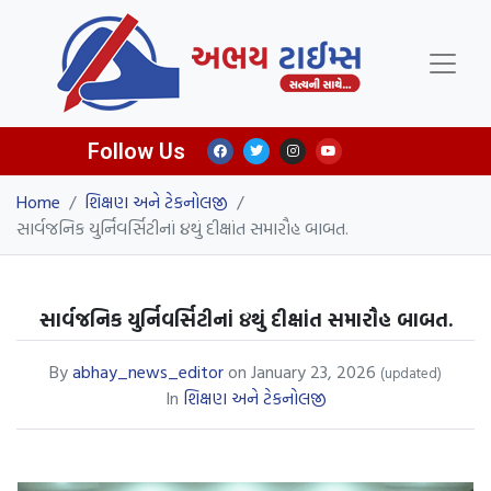
Follow Us
Home
/
શિક્ષણ અને ટેકનોલજી
/
સાર્વજનિક યુર્નિવર્સિટીનાં ૪થું દીક્ષાંત સમારૌહ બાબત.
સાર્વજનિક યુર્નિવર્સિટીનાં ૪થું દીક્ષાંત સમારૌહ બાબત.
By
abhay_news_editor
on
January 23, 2026
(updated)
In
શિક્ષણ અને ટેકનોલજી