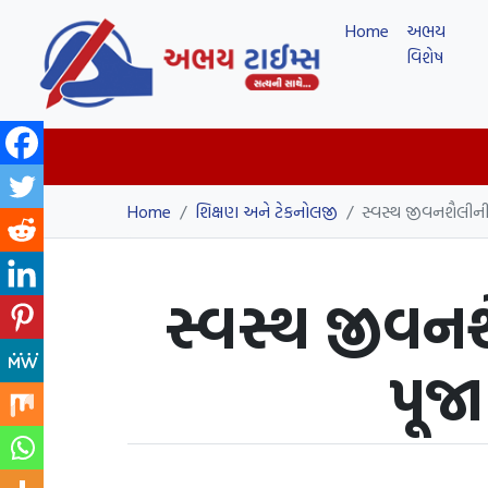
Home
અભય
વિશેષ
Home
/
શિક્ષણ અને ટેકનોલજી
/
સ્વસ્થ જીવનશૈલીની 
સ્વસ્થ જીવનશ
પૂજા