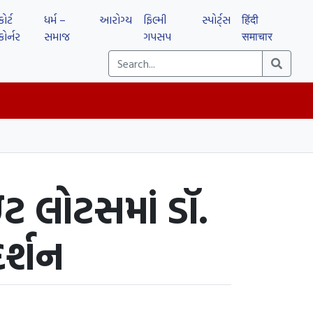
કોર્ટ
ધર્મ –
આરોગ્ય
ફિલ્મી
સ્પોર્ટ્સ
हिंदी
કોર્નર
સમાજ
ગપસપ
समाचार
ટ લોટસમાં ડૉ.
દર્શન