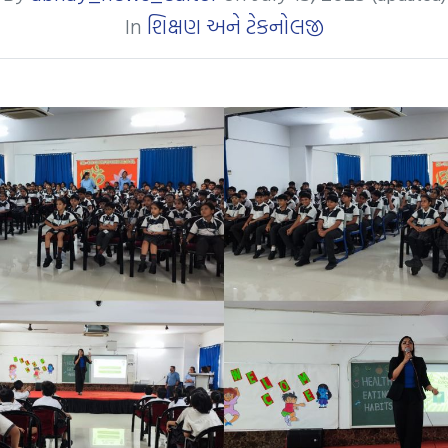
In
શિક્ષણ અને ટેકનોલજી