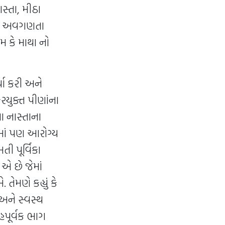
ાસ્તા, મીઠા
ાળકો અવગણતા
મ કે માથા નો
્ચા કરી અને
કરયુક્ત પીણાંના
ા નાસ્તાના
માં પણ આરોગ્ય
તી પૂર્વિકા
એ છે જેમાં
ેમણે કહ્યું કે
અને સ્વસ્થ
ાહપૂર્વક ભાગ