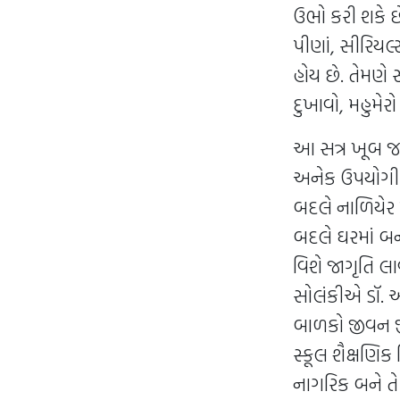
ઉભો કરી શકે છે.
પીણાં, સીરિયલ
હોય છે. તેમણે 
દુખાવો, મહુમે
આ સત્ર ખૂબ જ ક
અનેક ઉપયોગી પ્
બદલે નાળિયેર 
બદલે ઘરમાં બન
વિશે જાગૃતિ લા
સોલંકીએ ડૉ. અ
બાળકો જીવન જી
સ્કૂલ શૈક્ષણિ
નાગરિક બને તે એ