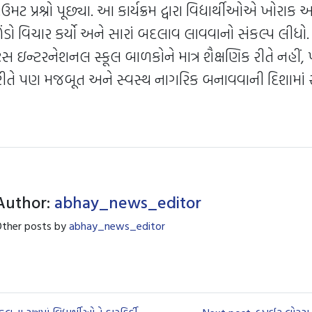
િઉમટ પ્રશ્નો પૂછ્યા. આ કાર્યક્રમ દ્વારા વિદ્યાર્થીઓએ ખોરાક 
ડો વિચાર કર્યો અને સારાં બદલાવ લાવવાનો સંકલ્પ લીધો.
લોટસ ઇન્ટરનેશનલ સ્કૂલ બાળકોને માત્ર શૈક્ષણિક રીતે નહીં
ીતે પણ મજબૂત અને સ્વસ્થ નાગરિક બનાવવાની દિશામાં
Author:
abhay_news_editor
ther posts by
abhay_news_editor