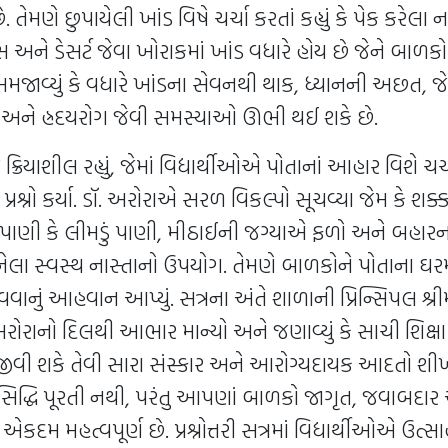
 તેમણે છુપાયેલી ખાંડ વિષે ચર્ચા કરતાં કહ્યું કે પેક કરેલા ન
્સ અને ડેસર્ટ જેવા ખોરાકમાં ખાંડ વધારે હોય છે જેને બ
સમજાવ્યું કે વધારે ખાંડના સેવનથી થાક, ધ્યાનની અછત, જે
રો અને હ્રદયરોગ જેવી સમસ્યાઓ ઊભી થઈ શકે છે.
્રિયાશીલ રહ્યું, જેમાં વિદ્યાર્થીઓએ પોતાનાં આહાર વિશે ચર
રશ્નો કર્યા. ડૉ. અરોરાએ સરળ વિકલ્પો સૂચવ્યા જેમ કે શક્
પાણી કે લીમડું પાણી, મીઠાઈની જગ્યાએ ફળો અને બહારન
ેલા સ્વસ્થ નાસ્તાનો ઉપયોગ. તેમણે બાળકોને પોતાના ઘર
વવાનું આહવાન આપ્યું. સત્રના અંતે શાળાની પ્રિન્સિપલ શ્રીમ
રોરાનો દિલથી આભાર માન્યો અને જણાવ્યું કે સાચી શિક્ષા 
વી શકે તેવી સારા સંસ્કાર અને આરોગ્યદાયક આદતો શીખે. ત
ક સિદ્ધિ પૂરતી નથી, પરંતુ આપણાં બાળકો જાગૃત, જવાબદાર 
કદમ મહત્વપૂર્ણ છે. પ્રશ્નોત્તરી સત્રમાં વિદ્યાર્થીઓએ ઉત્સ