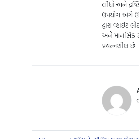
લીધો અને દ્રષ્ટ
ઉપયોગ અંગે ઊં
દ્વારા વ્હાઈટ 
અને માનસિક ર
પ્રયત્નશીલ છે
O