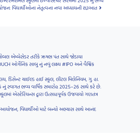
ન્ટરનેશનલ સ્કૂલમાં ઇન્વેસ્ટિચર સેરેમની 2025 નું ભવ્ય
જન: વિદ્યાર્થીઓના નેતૃત્વના નવા અધ્યાયની શરૂઆત
 ગ્લોબલ એમ્બેસેડર તરીકે ઋષભ પંત સાથે જોડાયા
H ઓર્ગેનિક સાબુ નું નવું લક્ષ્ય #IPO અને વૈશ્વિક
લય, ડિસેન્ટ ચાઈલ્ડ હાઈ સ્કૂલ, લીટલ મિલેનિયમ, ગુ. હા.
26 નું સ્વાગત ભવ્ય વાર્ષિક સમારોહ 2025–26 સાથે કરે છે.
લમાં એસ્ટેરિયન્સ દ્વારા ઉત્સાહપૂર્વક ઉજવાયો ગણતંત્ર
રનું આયોજન, વિધાર્થીઓ માટે બન્યો અભ્યાસ સાથે આનંદ