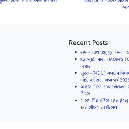
ના સત્રમાં વિદ્યાર્થીઓને કારકિર્દી
Next post: વ્હાઈટ લોટસ ઈ
આયો
Recent Posts
સમન્થા રૂથ પ્રભુ ગુડ ગેમના
K2 બ્યુટી બારના MOM’S TOUC
બજાર
સુરત –(N.D.L.) નવદીપ વિદ્યા
બોર્ડ, પાંડેસરા, નવા વર્ષ 20
વ્હાઇટ લોટસ ઇન્ટરનેશનલ સ્કૂ
દિવસ
શારદા વિદ્યામંદિરમાં ફન ફે
અને શીખવાનો ઉત્સવ