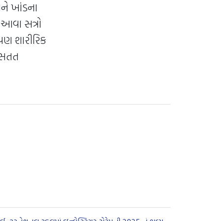
અને ખાંડના
 આવા સત્રો
, પણ શારીરિક
 સતત