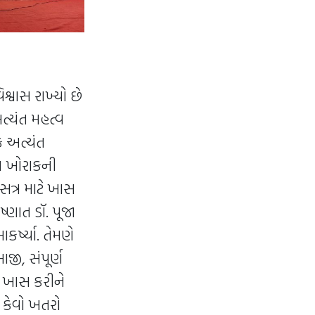
શ્વાસ રાખ્યો છે
ત્યંત મહત્વ
ક અત્યંત
્થ ખોરાકની
સત્ર માટે ખાસ
ણાત ડૉ. પૂજા
્ષ્યા. તેમણે
જી, સંપૂર્ણ
ણે ખાસ કરીને
 કેવો ખતરો