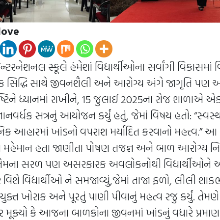
love
ટરનેશનલ સ્કૂલે હંમેશાં વિદ્યાર્થીઓના સર્વાંગી વિકાસમાં વિ
ણિક સિદ્ધિ સાથે જીવનશૈલી અને આરોગ્ય અંગે જાગૃતિ પણ અ
રષ્ટિને ધ્યાનમાં રાખીને, 15 જુલાઈ 2025ના રોજ શાળાએ એ
ાનવર્ધક સત્રનું આયોજન કર્યું હતું, જેમાં વિષય હતો: “સ્વસ
ક આહારમાં ખાંડનો વપરાશ મર્યાદિત કરવાનો મહત્ત્વ.” આ 
ા મહેમાન હતા જાણીતા પોષણ તજજ્ઞ અને બાળ આરોગ્ય નિષ્
તેમના સરળ પણ અસરકારક અવલોકનોથી વિદ્યાર્થીઓને આકર
િશે વિદ્યાર્થીઓ ને સમજાવ્યું,જેમાં તાજા ફળો, લીલી શાકભા
ુક્ત ખોરાક અને પૂરતું પાણી પીવાનું મહત્વ રજુ કર્યું. તેમ
મૂક્યો કે આજના બાળકોના જીવનમાં ખાંડનું વધારે પ્રમાણ