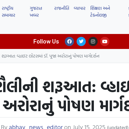
રાષ્ટ્રીય
ગુજરાત
રાજનીતિ
વ્યાપાર
શિક્ષણ અને
સમાચાર
ખબર
ટેકનોલજી
Follow Us
શરૂઆત: વ્હાઇટ લોટસમાં ડૉ. પૂજા અરોરાનું પોષણ માર્ગદર્શન
ૈલીની શરૂઆત: વ્હાઇ
 અરોરાનું પોષણ માર્ગ
By
abhay_news_editor
on
July 15, 2025
(updated)