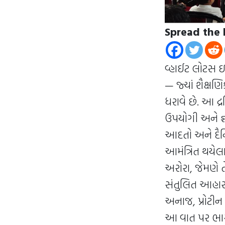
Spread the 
વ્હાઈટ લોટસ ઇન્
— જ્યાં શૈક્ષ
ધરાવે છે. આ દ્
ઉપયોગી અને જ્ઞ
આદતો અને દૈનિ
આમંત્રિત થયેલ
અરોરા, જેમણે 
સંતુલિત આહાર વ
અનાજ, પ્રોટીન ય
આ વાત પર ભાર 