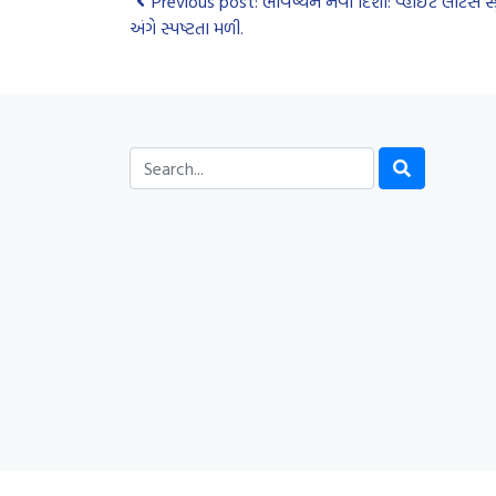
Previous post: ભવિષ્યને નવી દિશા: વ્હાઇટ લોટસ સ્કૂલ
અંગે સ્પષ્ટતા મળી.