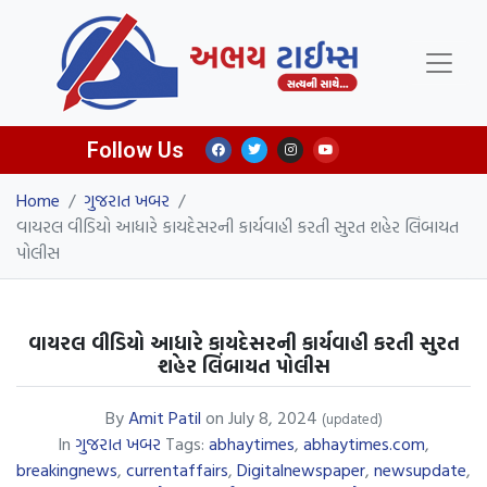
Follow Us
Home
/
ગુજરાત ખબર
/
વાયરલ વીડિયો આધારે કાયદેસરની કાર્યવાહી કરતી સુરત શહેર લિંબાયત
પોલીસ
વાયરલ વીડિયો આધારે કાયદેસરની કાર્યવાહી કરતી સુરત
શહેર લિંબાયત પોલીસ
By
Amit Patil
on
July 8, 2024
(updated)
In
ગુજરાત ખબર
Tags:
abhaytimes
,
abhaytimes.com
,
breakingnews
,
currentaffairs
,
Digitalnewspaper
,
newsupdate
,