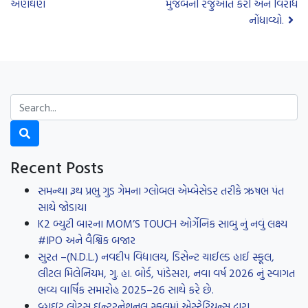
અણઘણ
મુજબની રજુઆત કરી અને વિરોધ
નોંધાવ્યો.
Recent Posts
સમન્થા રૂથ પ્રભુ ગુડ ગેમના ગ્લોબલ એમ્બેસેડર તરીકે ઋષભ પંત
સાથે જોડાયા
K2 બ્યુટી બારના MOM’S TOUCH ઓર્ગેનિક સાબુ નું નવું લક્ષ્ય
#IPO અને વૈશ્વિક બજાર
સુરત –(N.D.L.) નવદીપ વિદ્યાલય, ડિસેન્ટ ચાઈલ્ડ હાઈ સ્કૂલ,
લીટલ મિલેનિયમ, ગુ. હા. બોર્ડ, પાંડેસરા, નવા વર્ષ 2026 નું સ્વાગત
ભવ્ય વાર્ષિક સમારોહ 2025–26 સાથે કરે છે.
વ્હાઇટ લોટસ ઇન્ટરનેશનલ સ્કૂલમાં એસ્ટેરિયન્સ દ્વારા