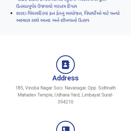
ઉત્સાહપૂર્વક ઉજવાયો ગણતંત્ર દિવસ
શારદા વિદ્યામંદિરમાં ફન ફેરનું આયોજન, વિધાર્થીઓ માટે બન્યો
અભ્યાસ સાથે આનંદ અને શીખવાનો ઉત્સવ
Address
185, Vinoba Nagar Soci. Navanagar, Opp. Sidhnath
Mahadev Temple, Udhana Yard, Limbayat Surat-
394210