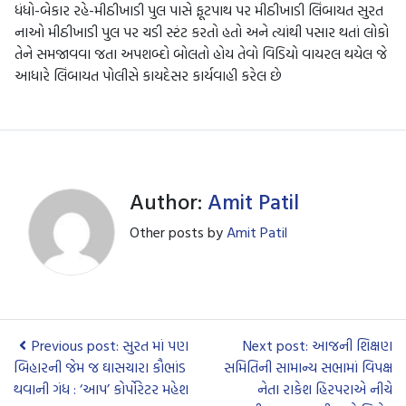
ધંધો-બેકાર રહે-મીઠીખાડી પુલ પાસે ફૂટપાથ પર મીઠીખાડી લિંબાયત સુરત
નાઓ મીઠીખાડી પુલ પર ચડી સ્ટંટ કરતો હતો અને ત્યાંથી પસાર થતાં લોકો
તેને સમજાવવા જતા અપશબ્દો બોલતો હોય તેવો વિડિયો વાયરલ થયેલ જે
આધારે લિંબાયત પોલીસે કાયદેસર કાર્યવાહી કરેલ છે
Author:
Amit Patil
Other posts by
Amit Patil
Previous post: સુરત માં પણ
Next post: આજની શિક્ષણ
બિહારની જેમ જ ઘાસચારા કૌભાંડ
સમિતિની સામાન્ય સભામાં વિપક્ષ
થવાની ગંધ : ‘આપ’ કોર્પોરેટર મહેશ
નેતા રાકેશ હિરપરાએ નીચે