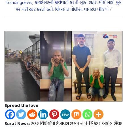
trandingnews
,
કાયદેસરની કાર્યવાહી કરતી સુરત શહેર
,
મીઠીખાડી પુલ
પર ચડી સ્ટંટ કરતો હતો
,
લિંબાયત પોલીસ
,
વાયરલ વીડિયો
/
Spread the love
Surat News:
સદર વિડીયોમાં દેખાયેલ ઇસમ નામે-સિકંદર અકીલ સૈયદ