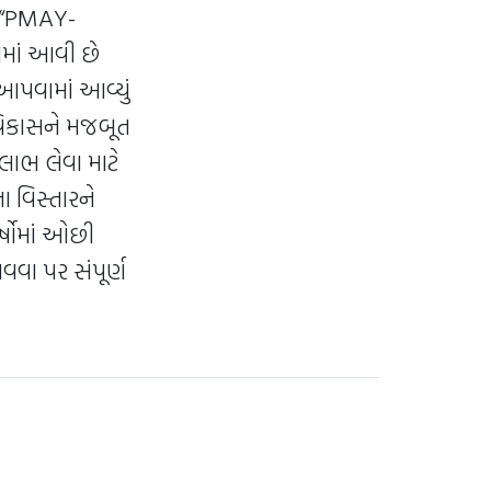
“PMAY-
ામાં આવી છે
 આપવામાં આવ્યું
વિકાસને મજબૂત
ાભ લેવા માટે
ા વિસ્તારને
ષોમાં ઓછી
વવા પર સંપૂર્ણ