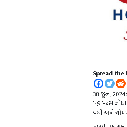
Spread the 
30 જૂન, 2024
પર્ફોર્મન્સ નો
વધી અને ચોખ્ખ
મુંબઈ, 26 જુલ