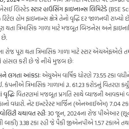
એસઈ લિસ્ટેડ
સ્ટાર હાઉસિંગ ફાઇનાન્સ લિમિટેડે
(BSE Sc
િટેલ હોમ ફાઇનાન્સ ક્ષેત્રે તેનો વૃદ્ધિ દર જાળનવી રાખ્યો 
રા થતા ત્રિમાસિક ગાળા માટે મજબૂત બિઝનેસ અને ફાઇન
 છે.
ા રોજ પૂરા થતા ત્રિમાસિક ગાળા માટે સ્ટાર એચએફએલે
્ધિઓ હાંસલ કરી છે જે નીચે મુજબ છેઃ
ને લગતા આંકડાઃ
એયુએમ વાર્ષિક ધોરણે 73.55 ટકા વધીને
 કંપનીએ ત્રિમાસિક ગાળામાં રૂ. 61.23 કરોડનું વિતરણ કર્યું
વૃદ્ધિઃ
વિતરણમાં મજબૂત પ્રગતિ સાથે વ્યાજની આવકમાં વા
કાનો વધારો. નેટ ઇન્ટરેસ્ટ માર્જિન (એનઆઈએમ) 7.04 ટકા ર
્વોલિટી યથાવત રહીઃ
30 જૂન, 2024ના રોજ પીએઆર (શૂન
 બાકી) 3.38 ટકા રહી જે પૈકી જીએનપીએ 1.57 ટકાએ