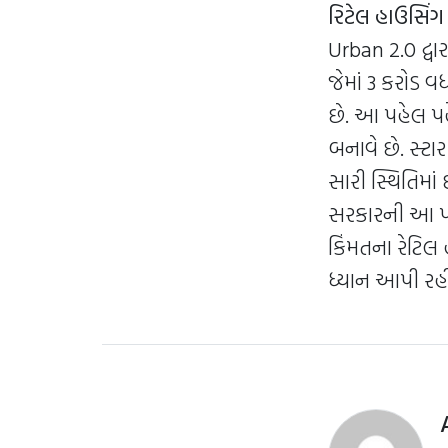
રિટેલ હાઉસિંગ 
Urban 2.0 દ્વ
જેમાં 3 કરોડ વ
છે. આ પહેલ પ
બનાવે છે. સ્
સારી સ્થિતિમા
સરકારની આ પ
કિંમતના રેટિલ 
ધ્યાન આપી રહી