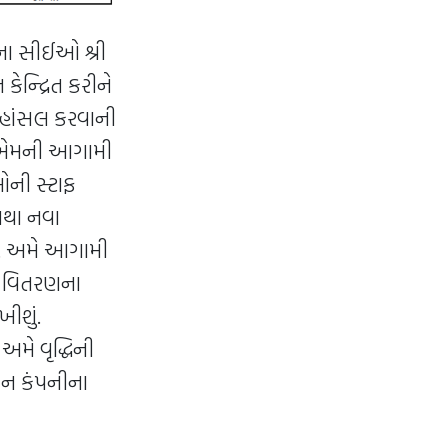
ના સીઈઓ શ્રી
ન્દ્રિત કરીને
 હાંસલ કરવાની
યુએમની આગામી
ઓની સ્ટાફ
તથા નવા
છે. અમે આગામી
િક વિતરણના
ખીશું.
અમે વૃદ્ધિની
ન કંપનીના