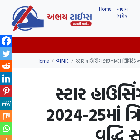
Home
અભય
વિશેષ
Home
/
વ્યાપાર
/
સ્ટાર હાઉસિંગ ફાઇનાન્સ લિમિટેડે ના
સ્ટાર હાઉસિં
2024-25માં ત્
વૃદ્ધિ 