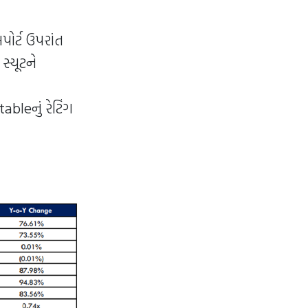
ોર્ટ ઉપરાંત
સ્યૂટને
bleનું રેટિંગ