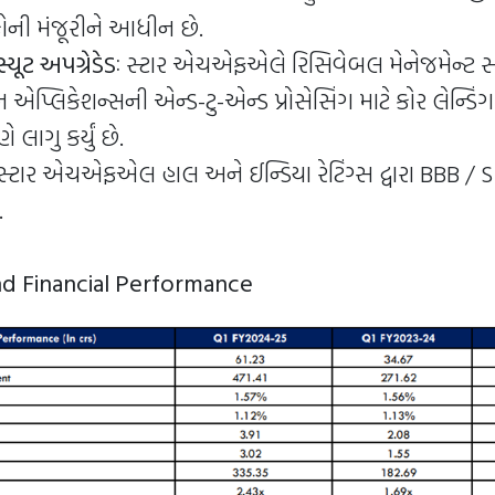
ોની મંજૂરીને આધીન છે.
સ્યૂટ અપગ્રેડેડઃ
સ્ટાર એચએફએલે રિસિવેબલ મેનેજમેન્ટ સપ
એપ્લિકેશન્સની એન્ડ-ટુ-એન્ડ પ્રોસેસિંગ માટે કોર લેન્ડિંગ 
ે લાગુ કર્યું છે.
સ્ટાર એચએફએલ હાલ અને ઈન્ડિયા રેટિંગ્સ દ્વારા BBB / Sta
.
d Financial Performance