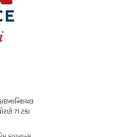
 ફાઇનાન્શિયલ
ધોરણે 71 ટકા
 હોમ ફાઇનાન્સ