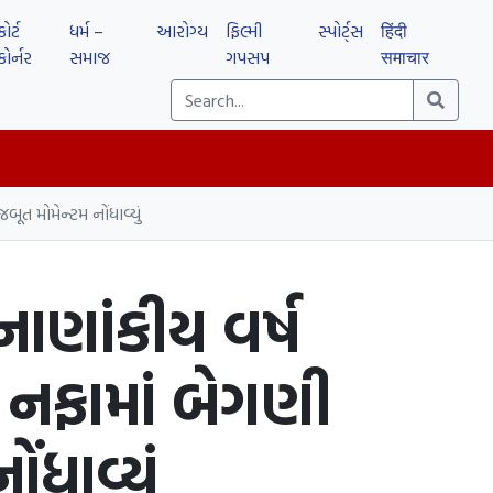
કોર્ટ
ધર્મ –
આરોગ્ય
ફિલ્મી
સ્પોર્ટ્સ
हिंदी
કોર્નર
સમાજ
ગપસપ
समाचार
ૂત મોમેન્ટમ નોંધાવ્યું
નાણાંકીય વર્ષ
ા નફામાં બેગણી
ંધાવ્યું