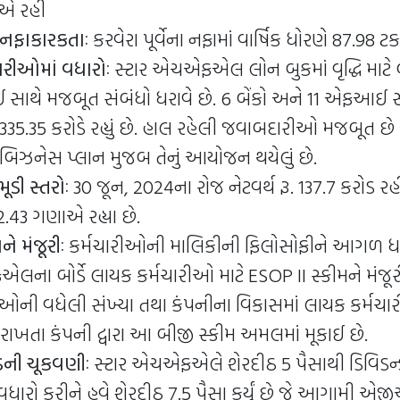
ાએ રહી
નફાકારકતાઃ
કરવેરા પૂર્વેના નફામાં વાર્ષિક ધોરણે 87.98 ટકા 
રીઓમાં વધારોઃ
સ્ટાર એચએફએલ લોન બુકમાં વૃદ્ધિ માટે બ
થે મજબૂત સંબંધો ધરાવે છે. 6 બેંકો અને 11 એફઆઈ સા
335.35 કરોડે રહ્યું છે. હાલ રહેલી જવાબદારીઓ મજબૂત છ
ટે બિઝનેસ પ્લાન મુજબ તેનું આયોજન થયેલું છે.
ૂડી સ્તરોઃ
30 જૂન, 2024ના રોજ નેટવર્થ રૂ. 137.7 કરોડ રહ
2.43 ગણાએ રહ્યા છે.
ે મંજૂરીઃ
કર્મચારીઓની માલિકીની ફિલોસોફીને આગળ ધપ
ા બોર્ડે લાયક કર્મચારીઓ માટે ESOP II સ્કીમને મંજૂ
ીઓની વધેલી સંખ્યા તથા કંપનીના વિકાસમાં લાયક કર્મચા
ં રાખતા કંપની દ્વારા આ બીજી સ્કીમ અમલમાં મૂકાઈ છે.
ડની ચૂકવણીઃ
સ્ટાર એચએફએલે શેરદીઠ 5 પૈસાથી ડિવિડન્
વધારો કરીને હવે શેરદીઠ 7.5 પૈસા કર્યું છે જે આગામી એજ