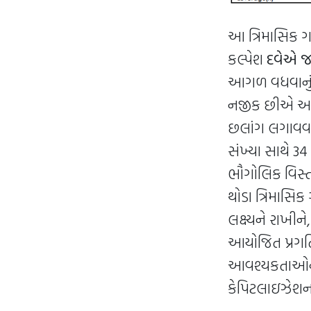
આ ત્રિમાસિક 
કલ્પેશ
દવેએ જણા
આગળ વધવાનું ચ
નજીક છીએ અને
છલાંગ લગાવવા મ
સંખ્યા સાથે 3
ભૌગોલિક વિસ્તા
થોડા ત્રિમાસિક
લક્ષ્યને રાખીન
આયોજિત પ્રગતિન
આવશ્યકતાઓને
કેપિટલાઇઝેશન 