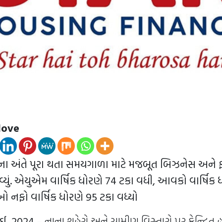
love
ના અંતે પૂરા થતા સમયગાળા માટે મજબૂત બિઝનેસ અને
ંધાવ્યું. એયુએમ વાર્ષિક ધોરણે 74 ટકા વધી, આવકો વાર્ષિક 
ો નફો વાર્ષિક ધોરણે 95 ટકા વધ્યો
ાઈ, 2024
– નાના શહેરો અને ગ્રામીણ વિસ્તારો પર કેન્દ્રિત