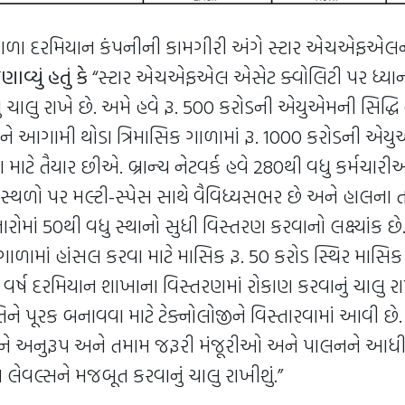
ગાળા દરમિયાન કંપનીની કામગીરી અંગે સ્ટાર એચએફએલ
વ્યું હતું કે
“સ્ટાર એચએફએલ એસેટ ક્વોલિટી પર ધ્યાન કે
ાલુ રાખે છે. અમે હવે રૂ. 500 કરોડની એયુએમની સિદ્ધિ
 આગામી થોડા ત્રિમાસિક ગાળામાં રૂ. 1000 કરોડની એ
ાટે તૈયાર છીએ. બ્રાન્ચ નેટવર્ક હવે 280થી વધુ કર્મચારી
4 સ્થળો પર મલ્ટી-સ્પેસ સાથે વૈવિધ્યસભર છે અને હાલના 
રોમાં 50થી વધુ સ્થાનો સુધી વિસ્તરણ કરવાનો લક્ષ્યાંક 
 ગાળામાં હાંસલ કરવા માટે માસિક રૂ. 50 કરોડ સ્થિર માસ
ે, વર્ષ દરમિયાન શાખાના વિસ્તરણમાં રોકાણ કરવાનું ચાલુ રા
ે પૂરક બનાવવા માટે ટેક્નોલોજીને વિસ્તારવામાં આવી છે. 
 અનુરૂપ અને તમામ જરૂરી મંજૂરીઓ અને પાલનને આધી
લેવલ્સને મજબૂત કરવાનું ચાલુ રાખીશું.”