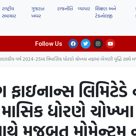
રાષ્ટ્રીય
ગુજરાત
રાજનીતિ
વ્યાપાર
શિક્ષણ અને
સમાચાર
ખબર
ટેકનોલજી
Follow Us
ણાંકીય વર્ષ 2024-25માં ત્રિમાસિક ધોરણે ચોખ્ખા નફામાં બેગણી વૃદ્ધિ સાથે મજબ
ગ ફાઇનાન્સ લિમિટેડે 
રિમાસિક ધોરણે ચોખ્ખ
સાથે મજબૂત મોમેન્ટમ નો