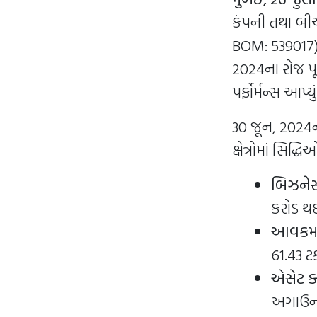
કંપની તથા બી
BOM: 539017) ર
2024ના રોજ પૂ
પર્ફોર્મન્સ આપ્યું
30 જૂન, 2024ન
ક્ષેત્રોમાં સિદ
બિઝનેસ
કરોડ થઈ.
આવકમાં 
61.43 ટ
એસેટ ક
અગાઉની