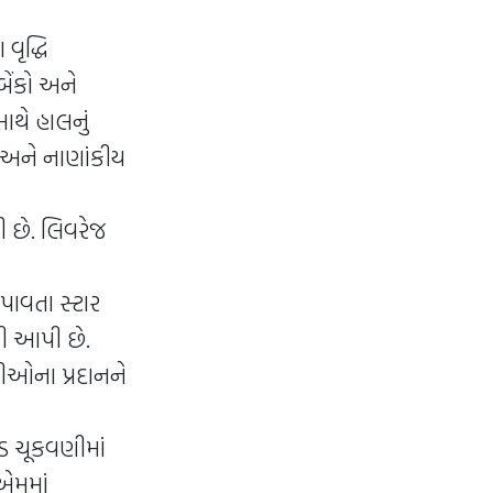
વૃદ્ધિ
ેંકો અને
થે હાલનું
ે અને નાણાંકીય
ી છે. લિવરેજ
ાવતા સ્ટાર
રી આપી છે.
રીઓના પ્રદાનને
ડ ચૂકવણીમાં
ીએમમાં