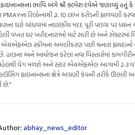
ફાઇનાન્સના ભાવિ અંગે શ્રી કલ્પેશ દવેએ જણાવ્યું હતું કે
ારા PMAYના રિલોન્ચથી રૂ. 10 લાખ કરોડની ફાળવણી કરવ
ધારાના ઘરો બાંધવામાં નાણાંકીય મદદ પૂરી પાડવા પર ધ્યાન
હેલી વખત ઘર ખરીદનારાઓ માટે સારી છે અને સેક્ટરમાં 
ટાર એચએફએલ સ્કીમના અમલીકરણ પછી થનારા ફાયદાનો લ
ં છે. હાલના અને આયોજન કરેલા નવા વિસ્તારોમાં કામગીરીન
હેલથી વેગ મળશે અને સ્ટાર એચએફએલ આગામી 2-3 વર્
હાઉસિંગ ફાઇનાન્સના ક્ષેત્રે અગ્રણી કંપની તરીકે ઊભરી આ
 છે.”
Author:
abhay_news_editor