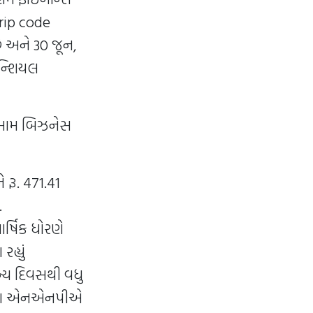
rip code
છે અને 30 જૂન,
ાન્શિયલ
 તમામ બિઝનેસ
 રૂ. 471.41
.
ર્ષિક ધોરણે
હ્યું
્ય દિવસથી વધુ
 તથા એનએનપીએ