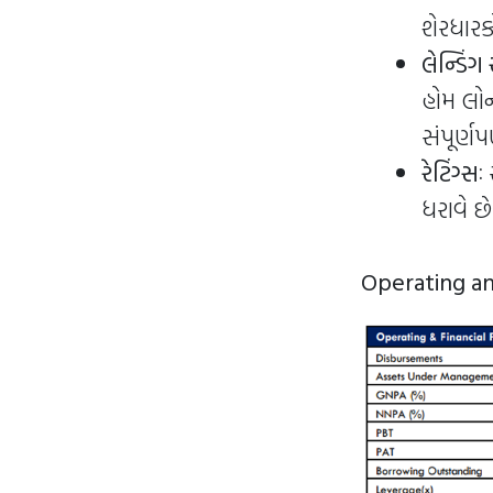
શેરધારક
લેન્ડિંગ 
હોમ લોન 
સંપૂર્ણપણ
રેટિંગ્સઃ
ધરાવે છે
Operating an