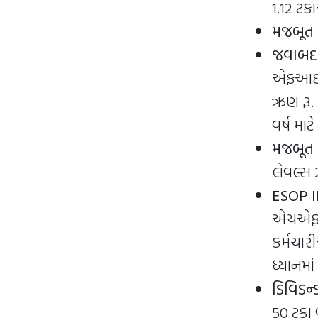
1.12 ટક
મજબૂત 
જવાબદા
એફઆઈ સા
ઋણ રૂ. 
વર્ષ મા
મજબૂત મ
લેવલ્સ 
ESOP IIન
એચએફએલન
કર્મચાર
ધ્યાનમા
ડિવિડન્
50 ટકા 