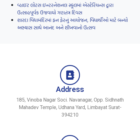
વ્હાઇટ લોટસ ઇન્ટરનેશનલ સ્કૂલમાં એસ્ટેરિયન્સ દ્વારા
ઉત્સાહપૂર્વક ઉજવાયો ગણતંત્ર દિવસ
શારદા વિદ્યામંદિરમાં ફન ફેરનું આયોજન, વિધાર્થીઓ માટે બન્યો
અભ્યાસ સાથે આનંદ અને શીખવાનો ઉત્સવ
Address
185, Vinoba Nagar Soci. Navanagar, Opp. Sidhnath
Mahadev Temple, Udhana Yard, Limbayat Surat-
394210