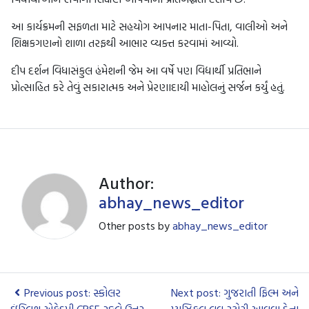
આ કાર્યક્રમની સફળતા માટે સહયોગ આપનાર માતા-પિતા, વાલીઓ અને
શિક્ષકગણનો શાળા તરફથી આભાર વ્યક્ત કરવામાં આવ્યો.
દીપ દર્શન વિધાસંકુલ હંમેશની જેમ આ વર્ષે પણ વિદ્યાર્થી પ્રતિભાને
પ્રોત્સાહિત કરે તેવું સકારાત્મક અને પ્રેરણાદાયી માહોલનું સર્જન કર્યું હતું.
Author:
abhay_news_editor
Other posts by
abhay_news_editor
Previous post: સ્કોલર
Next post: ગુજરાતી ફિલ્મ અને