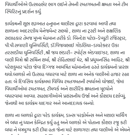
વિદ્યાર્થીઓએ ઉત્સાહભેર ભાગ લઈને તેમની રમતગમતની ક્ષમતા અને ટીમ
સ્પિરિટનું પ્રદર્શન કર્યું.
કાર્યક્મની શુભ શરૂઆત હનુમાન ચાલીસા દ્વારા કરવામાં આવી તથા
શાળાના આદરણીય મેનેજમેન્ટ સભ્યો , શાળા ના ટ્રસ્ટી અને શક્ષણિક
સલાહકાર તેમજ મુખ્ય મેહમાન તરીકે ડો. બિન્દેશ પટેલ–ડેપ્યુટી રજિસ્ટ્રાર,
પી.પી.સવાણી યુનિવર્સિટી, ડૉ.વિજયભાઈ ગોંડલિયા–ડાયરેક્ટર ઉકા
તરસાડીયા યુનિવર્સિટી ,શ્રી જય ભંડારી– સ્પોર્ટ્સ એડવાઇઝર, શાળા ના
વાલી મિત્રો શ્રી સચિન શર્મા, શ્રી રોહિતભાઈ મેર, શ્રી પ્રદ્યુમનસિંહ આહિર, શ્રી
પરેશકુમાર પટેલ જેવા દિગ્ગજ આમંત્રિત મહેમાનોના હસ્તે કાર્યક્રમનો પ્રારંભ
થયો.બાળકો નો ઉત્સાહ વધારવા માટે શાળા ના અનેક વાલીઓ હાજર રહ્યા
હતા. બે દિવસિય કાર્યક્રમમાં વિવિધ રમતગમતની સ્પર્ધાઓ યોજાઈ, જેમાં
વિદ્યાર્થીઓમાં રમતગમત, ટીમવર્ક અને શારીરિક ક્ષમતાના મૂલ્યોને
વધારવામાં આવ્યા. સહભાગીઓએ પ્રશંસનીય ઉર્જા અને કૌશલ્ય દર્શાવ્યું,
જેનાથી આ કાર્યક્રમ યાદગાર અને આનંદદાયક બન્યો.
શાળા ના બાળકો દ્વારા પરેડ કાર્યક્રમ, ડાન્સ પરફોર્મન્સ અને મશાલ માર્ચિંગ
એ બધા નું ધ્યાન કેન્દ્રિત કર્યું હતું અને બાળકો એ પોતાના કૌશલ રજૂ કરી
બધા ને મંત્રમુગ્ધ કરી દીધા હતા જેના માટે શાળાગણ તથા વાલીઓ એ એમને