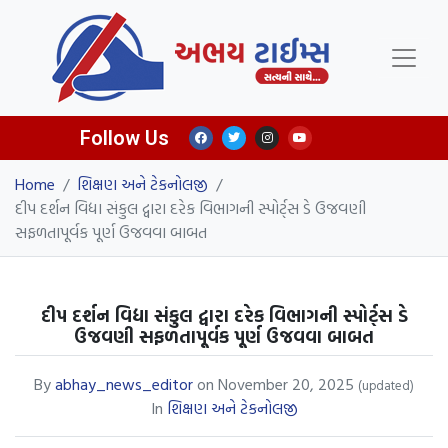
Follow Us
Home
/
શિક્ષણ અને ટેકનોલજી
/
દીપ દર્શન વિદ્યા સંકુલ દ્વારા દરેક વિભાગની સ્પોર્ટ્સ ડે ઉજવણી
સફળતાપૂર્વક પૂર્ણ ઉજવવા બાબત
દીપ દર્શન વિદ્યા સંકુલ દ્વારા દરેક વિભાગની સ્પોર્ટ્સ ડે
ઉજવણી સફળતાપૂર્વક પૂર્ણ ઉજવવા બાબત
By
abhay_news_editor
on
November 20, 2025
(updated)
In
શિક્ષણ અને ટેકનોલજી