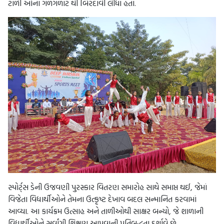
ટાળી ઓના ગળગળાટ થી બિરદાવી લીધા હતા.
સ્પોર્ટ્સ ડેની ઉજવણી પુરસ્કાર વિતરણ સમારોહ સાથે સમાપ્ત થઈ, જેમાં
વિજેતા વિદ્યાર્થીઓને તેમના ઉત્કૃષ્ટ દેખાવ બદલ સન્માનિત કરવામાં
આવ્યા. આ કાર્યક્રમ ઉત્સાહ અને તાળીઓથી સાક્ષર બન્યો, જે શાળાની
વિદ્યાર્થીઓને સર્વાંગી શિક્ષણ આપવાની પ્રતિબદ્ધતા દર્શાવે છે.