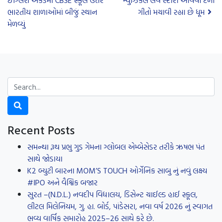
ઇંગ્લિશ એકેડમી CBSE સ્કૂલે ઉત્તર
મ્યુઝિકલ લવ સ્ટોરી આવવા દેના
ભારતીય શાળાઓમાં બીજું સ્થાન
ગીતો મચાવી રહ્યા છે ધૂમ
મેળવ્યું
Recent Posts
સમન્થા રૂથ પ્રભુ ગુડ ગેમના ગ્લોબલ એમ્બેસેડર તરીકે ઋષભ પંત
સાથે જોડાયા
K2 બ્યુટી બારના MOM’S TOUCH ઓર્ગેનિક સાબુ નું નવું લક્ષ્ય
#IPO અને વૈશ્વિક બજાર
સુરત –(N.D.L.) નવદીપ વિદ્યાલય, ડિસેન્ટ ચાઈલ્ડ હાઈ સ્કૂલ,
લીટલ મિલેનિયમ, ગુ. હા. બોર્ડ, પાંડેસરા, નવા વર્ષ 2026 નું સ્વાગત
ભવ્ય વાર્ષિક સમારોહ 2025–26 સાથે કરે છે.