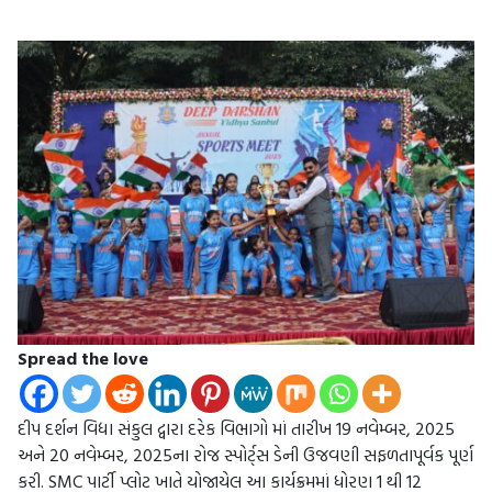
Spread the love
દીપ દર્શન વિદ્યા સંકુલ દ્વારા દરેક વિભાગો માં તારીખ 19 નવેમ્બર, 2025
અને 20 નવેમ્બર, 2025ના રોજ સ્પોર્ટ્સ ડેની ઉજવણી સફળતાપૂર્વક પૂર્ણ
કરી. SMC પાર્ટી પ્લોટ ખાતે યોજાયેલ આ કાર્યક્રમમાં ધોરણ 1 થી 12