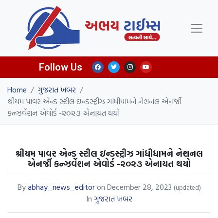
Follow Us
Home
/
ગુજરાત ખબર
/
શ્રીયમ પાવર એન્ડ સ્ટીલ ઇન્ડસ્ટ્રીઝ ગાંધીધામને નેશનલ એનર્જી
કન્ઝર્વેશન એવોર્ડ -૨૦૨૩ એનાયત થયો
શ્રીયમ પાવર એન્ડ સ્ટીલ ઇન્ડસ્ટ્રીઝ ગાંધીધામને નેશનલ
એનર્જી કન્ઝર્વેશન એવોર્ડ -૨૦૨૩ એનાયત થયો
By
abhay_news_editor
on
December 28, 2023
(updated)
In
ગુજરાત ખબર