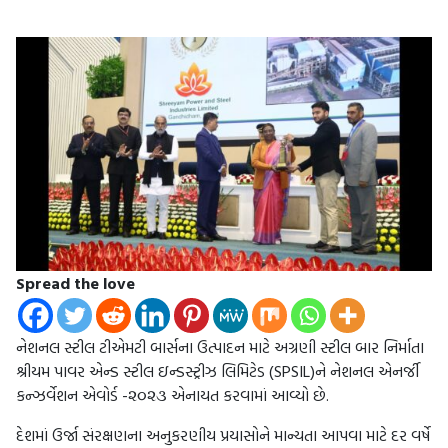
Spread the love
નેશનલ સ્ટીલ ટીએમટી બાર્સના ઉત્પાદન માટે અગ્રણી સ્ટીલ બાર નિર્માતા
શ્રીયમ પાવર એન્ડ સ્ટીલ ઇન્ડસ્ટ્રીઝ લિમિટેડ (SPSIL)ને નેશનલ એનર્જી
કન્ઝર્વેશન એવોર્ડ -૨૦૨૩ એનાયત કરવામાં આવ્યો છે.
દેશમાં ઉર્જા સંરક્ષણના અનુકરણીય પ્રયાસોને માન્યતા આપવા માટે દર વર્ષે