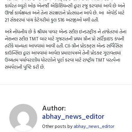
કાર્યરત બ્યુરો ઓફ એનર્જી એફિશિયન્સી દ્વારા રજૂ કરવામાં આવે છે અને
ઊર્જા કાર્યક્ષમતા અને તેના સંરક્ષણને પ્રોત્સાહન આપે છે. આ એવોર્ડ માટે
21 સેક્ટરમાં પાંચ કેટેગરીમાં કુલ 516 અરજીઓ મળી હતી.
અત્રે નોંધનીય છે કે શ્રીયમ પાવર એન્ડ સ્ટીલ ઇન્ડસ્ટ્રીઝ ને તાજેતરમાં તેના
નેશનલ સ્ટીલ TMT બાર માટે ગુજરાતની પ્રથમ ગ્રીન પ્રો સર્ટિફાઇડ કંપની
તરીકે માન્યતા આપવામાં આવી હતી. CII-ગ્રીન પ્રોડક્ટ્સ એન્ડ સર્વિસિસ
કાઉન્સિલ દ્વારા આપવામાં આવેલ પ્રમાણપત્રએ તેની પ્રોડક્ટ ગુણવત્તામાં
ઉચ્ચતમ પર્યાવરણીય ધોરણોને પૂર્ણ કરવા માટે રાષ્ટ્રીય TMT પરત્વેના
સમર્પણની પુષ્ટિ કરી છે.
Author:
abhay_news_editor
Other posts by
abhay_news_editor