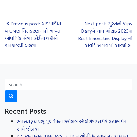
Previous post: અઠવાડિયા
Next post: સુરતની Vijay
બાદ પણ નિરાકરણ નહીં આવતા
Dairyને ખાદ્ય ખોરાક 2023માં
ઔદ્યોગિક-લેબર કોર્ટના વકીલો
Best Innovative Display નો
કામકાજથી અળગા
એવોર્ડ આપવામાં આવ્યો
Recent Posts
સમન્થા રૂથ પ્રભુ ગુડ ગેમના ગ્લોબલ એમ્બેસેડર તરીકે ઋષભ પંત
સાથે જોડાયા
K2 બ્યુટી બારના MOM’S TOUCH ઓર્ગેનિક સાબુ નું નવું લક્ષ્ય