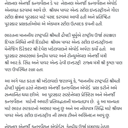
નેશનલ એનર્જી કન્ઝર્વેશન ડે પર નેશનલ એનર્જી કન્ઝર્વેશન એવોર્ડ
એનાયત કરવામાં આવે છે. શ્રીયમ પાવર એન્ડ સ્ટીલ ઇન્ડસ્ટ્રીઝને ગૌણ
સ્ટીલ ક્ષેત્રમાં પુરસ્કાર માટે પસંદ કરવામાં આવી હતી અને પ્રતિષ્ઠિત
પુરસ્કાર પ્રાપ્તકર્તાઓમાં એ એકમાત્ર સ્ટીલ ઉત્પાદક કંપની હતી.
ભારતના માનનીય રાષ્ટ્રપતિ શ્રીમતી દ્રૌપદી મુર્મુએ રાષ્ટ્રીય ઉર્જા સંરક્ષણ
દિવસ નિમિત્તે નવી દિલ્હીમાં શ્રીયમ પાવર એન્ડ સ્ટીલ ઇન્ડસ્ટ્રીઝના
મેનેજિંગ ડિરેક્ટર શ્રી દેવેશ ખંડેલવાલને એવોર્ડ અર્પણ કર્યો હતો. આ
પુરસ્કાર સમારંભમાં કેન્દ્રીય પાવર અને રીન્યુએબલ એનર્જી મંત્રી
શ્રી આર.કે. સિંહ અને પાવર એન્ડ હેવી ઇન્ડસ્ટ્રી રાજ્ય મંત્રી શ્રી કૃષ્ણ પાલ
પણ ઉપસ્થિત રહ્યા હતા.
આ અંગે વાત કરતા શ્રી ખંડેલવાલે જણાવ્યું કે, “માનનીય રાષ્ટ્રપતિ શ્રીમતી
દ્રૌપદી મુર્મુના હસ્તે નેશનલ એનર્જી કન્ઝર્વેશન એવોર્ડ પ્રાપ્ત કરીને અમે
સન્માનિત થયા છીએ. આ પુરસ્કાર સસ્ટેનેબલ પ્રેક્ટિસ અને એનર્જી
કન્ઝર્વેશન માટેની અમારી પ્રતિબદ્ધતાની માન્યતારૂપ છે. હું આ માન્યતા
માટે ભારત સરકારનો આભાર માનું છું અને આ નોંધપાત્ર સિદ્ધિ માટે શ્રીયમ
પાવર એન્ડ સ્ટીલ ઇન્ડસ્ટ્રીઝ ની સમગ્ર ટીમને અભિનંદન આપું છું.
નેશનલ એનર્જી કન્ઝર્વેશન એવોર્ડ્સ, કેન્દ્રીય ઉર્જા મંત્રાલય હેઠળ