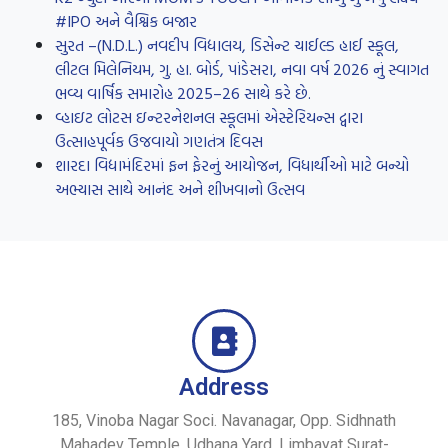
#IPO અને વૈશ્વિક બજાર
સુરત –(N.D.L.) નવદીપ વિદ્યાલય, ડિસેન્ટ ચાઈલ્ડ હાઈ સ્કૂલ,
લીટલ મિલેનિયમ, ગુ. હા. બોર્ડ, પાંડેસરા, નવા વર્ષ 2026 નું સ્વાગત
ભવ્ય વાર્ષિક સમારોહ 2025–26 સાથે કરે છે.
વ્હાઇટ લોટસ ઇન્ટરનેશનલ સ્કૂલમાં એસ્ટેરિયન્સ દ્વારા
ઉત્સાહપૂર્વક ઉજવાયો ગણતંત્ર દિવસ
શારદા વિદ્યામંદિરમાં ફન ફેરનું આયોજન, વિધાર્થીઓ માટે બન્યો
અભ્યાસ સાથે આનંદ અને શીખવાનો ઉત્સવ
Address
185, Vinoba Nagar Soci. Navanagar, Opp. Sidhnath
Mahadev Temple, Udhana Yard, Limbayat Surat-