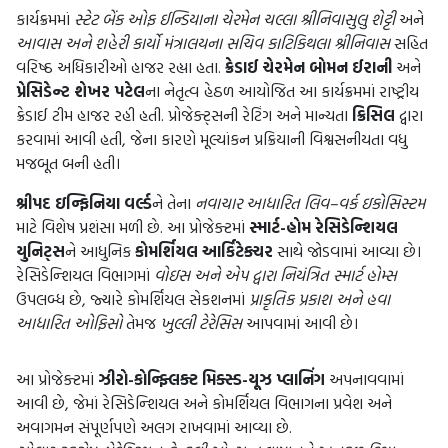
કાર્યક્રમમાં
સ્ટેટ બેંક ઓફ ઈન્ડિયાના ચેરમેન ચલ્લા શ્રીનિવાસુલુ શેટ્ટી
અને
આવાસ અને શહેરી કાર્યો મંત્રાલયના સચિવ કાટિકિથલા શ્રીનિવાસ
સહિત
વરિષ્ઠ અધિકારીઓ હાજર રહ્યા હતા.
ક્રેડાઈ ચેરમેન બોમન ઈરાની
અને
પ્રેસિડેન્ટ શેખર પટેલ
ના નેતૃત્વ હેઠળ આયોજિત આ કાર્યક્રમમાં રાષ્ટ્રીય
ક્રેડાઈ ટીમ હાજર રહી હતી. પ્રોજેક્ટ્સની રેટિંગ અને માન્યતા
ક્રિસિલ
દ્વારા
કરવામાં આવી હતી, જેના કારણે મૂલ્યાંકન પ્રક્રિયાની વિશ્વસનીયતા વધુ
મજબૂત બની હતી।
શ્રીપદ ઇન્ફિનિયા વર્લ્ડ
ને તેના
નવાચાર આધારિત લિવ–વર્ક ઇકોસિસ્ટમ
માટે વિશેષ પ્રશંસા મળી છે. આ પ્રોજેક્ટમાં
સ્માર્ટ-હોમ રેસિડેન્શિયલ
યુનિટ્સ
ને આધુનિક
કોમર્શિયલ આર્કિટેક્ચર
સાથે જોડવામાં આવ્યા છે।
રેસિડેન્શિયલ વિભાગમાં
વોઇસ અને એપ દ્વારા નિયંત્રિત સ્માર્ટ હોમ્સ
ઉપલબ્ધ છે, જ્યારે કોમર્શિયલ સેકશનમાં
પ્રાકૃતિક પ્રકાશ અને હવા
આધારિત ઓફિસો
તેમજ
ખુલ્લી ટેરેસિસ
આપવામાં આવી છે।
આ પ્રોજેક્ટમાં
ઝીરો-કોન્ફ્લિક્ટ મિક્સ્ડ-યૂઝ પ્લાનિંગ
અપનાવવામાં
આવી છે, જેમાં રેસિડેન્શિયલ અને કોમર્શિયલ વિભાગના પ્રવેશ અને
અવાગમન સંપૂર્ણપણે અલગ રાખવામાં આવ્યા છે.