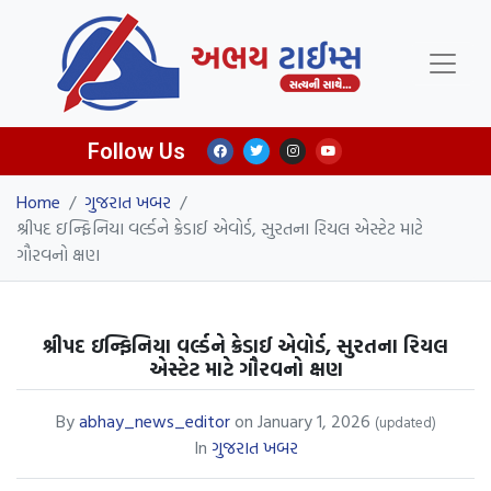
Follow Us
Home
/
ગુજરાત ખબર
/
શ્રીપદ ઇન્ફિનિયા વર્લ્ડને ક્રેડાઈ એવોર્ડ, સુરતના રિયલ એસ્ટેટ માટે
ગૌરવનો ક્ષણ
શ્રીપદ ઇન્ફિનિયા વર્લ્ડને ક્રેડાઈ એવોર્ડ, સુરતના રિયલ
એસ્ટેટ માટે ગૌરવનો ક્ષણ
By
abhay_news_editor
on
January 1, 2026
(updated)
In
ગુજરાત ખબર