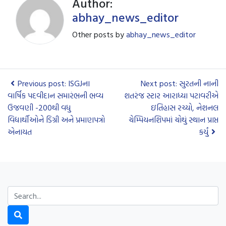
Author:
abhay_news_editor
Other posts by
abhay_news_editor
Previous post: ISGJના
Next post: સુરતની નાની
વાર્ષિક પદવીદાન સમારંભની ભવ્ય
શતરંજ સ્ટાર આરાધ્યા પટાવરીએ
ઉજવણી -200થી વધુ
ઇતિહાસ રચ્યો, નેશનલ
વિદ્યાર્થીઓને ડિગ્રી અને પ્રમાણપત્રો
ચેમ્પિયનશિપમાં ચોથું સ્થાન પ્રાપ્ત
એનાયત
કર્યું