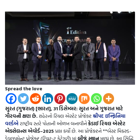
Spread the love
સુરત (ગુજરાત) [ભારત], 31 ડિસેમ્બર: સુરત અને ગુજરાત માટે
ગૌરવની ક્ષણ છે.
શહેરનો રિયલ એસ્ટેટ પ્રોજેક્ટ
શ્રીપદ ઇન્ફિનિયા
વર્લ્ડએ
રાષ્ટ્રીય સ્તરે પોતાની ઓળખ બનાવીને
ક્રેડાઈ રિયલ એસ્ટેટ
એક્સેલન્સ એવોર્ડ–2025
પ્રાપ્ત કર્યો છે. આ પ્રોજેક્ટને **બેસ્ટ મિક્સ્ડ-
ડેવલપમેન્ટ પ્રોજેક્ટ (ટિયર-ટૂ કેટેગરી) માં
બીજું સ્થાન
મળ્યું છે. આ સિદ્ધિ