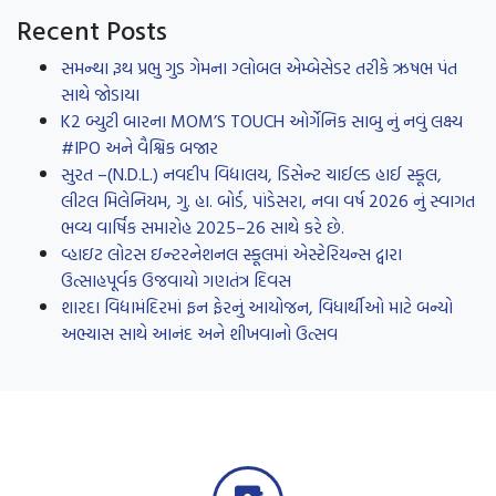
Recent Posts
સમન્થા રૂથ પ્રભુ ગુડ ગેમના ગ્લોબલ એમ્બેસેડર તરીકે ઋષભ પંત
સાથે જોડાયા
K2 બ્યુટી બારના MOM’S TOUCH ઓર્ગેનિક સાબુ નું નવું લક્ષ્ય
#IPO અને વૈશ્વિક બજાર
સુરત –(N.D.L.) નવદીપ વિદ્યાલય, ડિસેન્ટ ચાઈલ્ડ હાઈ સ્કૂલ,
લીટલ મિલેનિયમ, ગુ. હા. બોર્ડ, પાંડેસરા, નવા વર્ષ 2026 નું સ્વાગત
ભવ્ય વાર્ષિક સમારોહ 2025–26 સાથે કરે છે.
વ્હાઇટ લોટસ ઇન્ટરનેશનલ સ્કૂલમાં એસ્ટેરિયન્સ દ્વારા
ઉત્સાહપૂર્વક ઉજવાયો ગણતંત્ર દિવસ
શારદા વિદ્યામંદિરમાં ફન ફેરનું આયોજન, વિધાર્થીઓ માટે બન્યો
અભ્યાસ સાથે આનંદ અને શીખવાનો ઉત્સવ