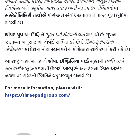
સોલાર રૂફટોપ
,
પેદેસ્ટ્રિયન-ફ્રેન્ડલી ઝોન્સ
,
હવામાનને અનુકૂળ દિશા-
નિર્ધારણ
અને
પ્રાકૃતિક પ્રકાશ તથા હવાની મહત્તમ ઉપયોગિતા
જેવા
સસ્ટેનેબિલિટી તત્વોએ
પ્રોજેક્ટને એવોર્ડ અપાવવામાં મહત્વપૂર્ણ ભૂમિકા
ભજવી છે।
શ્રીપદ ગ્રૂપ
આ સિદ્ધિને
સુરત માટે ગૌરવની વાત
ગણાવી છે. ગ્રૂપના
જણાવ્યા અનુસાર આ એવોર્ડ સાબિત કરે છે કે
ટિયર-ટૂ શહેરોના
પ્રોજેક્ટ્સ
પણ દેશના મોટા મહાનગરોના પ્રોજેક્ટ્સ સાથે સ્પર્ધા કરી શકે છે।
આ રાષ્ટ્રીય સન્માન સાથે
શ્રીપદ ઇન્ફિનિયા વર્લ્ડ
સુરતની
પ્રગતિ અને
મહત્ત્વાકાંક્ષાનું પ્રતીક
બની ઊભરી આવ્યું છે અને દેશના રિયલ એસ્ટેટ
નકશા પર શહેરની સ્થિતિને વધુ મજબૂત બનાવે છે।
For more information, please visit:
https://shreepadgroup.com/