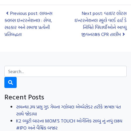
Previous post: લાયન્સ
Next post: વ્હાઇટ લોટસ
ક્લબ્સ ઇન્ટરનેશનલ : સેવા,
ઇન્ટરનેશનલ સ્કૂલે વર્લ્ડ હાર્ટ ડે
સહકાર અને સમાજ પ્રત્યેની
નિમિત્તે વિદ્યાર્થીઓને આપ્યું
પ્રતિબદ્ધતા
જીવનરક્ષક CPR તાલીમ
Recent Posts
સમન્થા રૂથ પ્રભુ ગુડ ગેમના ગ્લોબલ એમ્બેસેડર તરીકે ઋષભ પંત
સાથે જોડાયા
K2 બ્યુટી બારના MOM’S TOUCH ઓર્ગેનિક સાબુ નું નવું લક્ષ્ય
#IPO અને વૈશ્વિક બજાર