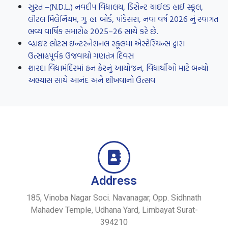
સુરત –(N.D.L.) નવદીપ વિદ્યાલય, ડિસેન્ટ ચાઈલ્ડ હાઈ સ્કૂલ,
લીટલ મિલેનિયમ, ગુ. હા. બોર્ડ, પાંડેસરા, નવા વર્ષ 2026 નું સ્વાગત
ભવ્ય વાર્ષિક સમારોહ 2025–26 સાથે કરે છે.
વ્હાઇટ લોટસ ઇન્ટરનેશનલ સ્કૂલમાં એસ્ટેરિયન્સ દ્વારા
ઉત્સાહપૂર્વક ઉજવાયો ગણતંત્ર દિવસ
શારદા વિદ્યામંદિરમાં ફન ફેરનું આયોજન, વિધાર્થીઓ માટે બન્યો
અભ્યાસ સાથે આનંદ અને શીખવાનો ઉત્સવ
Address
185, Vinoba Nagar Soci. Navanagar, Opp. Sidhnath
Mahadev Temple, Udhana Yard, Limbayat Surat-
394210