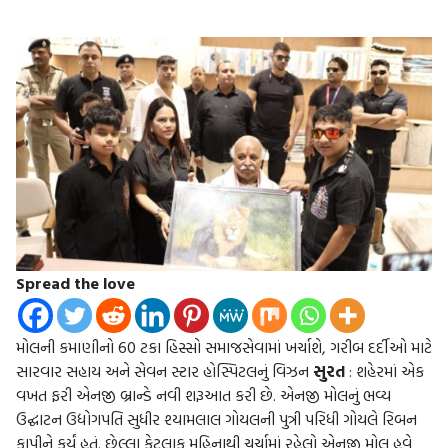
Spread the love
મોલની કમાણીનો 60 ટકા હિસ્સો સમાજસેવામાં ખર્ચાશે, ગરીબ દર્દીઓ માટે
સારવાર સહાય અને સેવન સ્ટાર હોસ્પિટલનું વિઝન
સુરત
: શહેરમાં એક
વખત ફરી એનજી બ્રાન્ડે નવી શરૂઆત કરી છે. એનજી મોલનું ભવ્ય
ઉદ્ઘાટન ઉદ્યોગપતિ સુધીર શ્યામલાલ ગોયલની પુત્રી પરિધી ગોયલે રિબન
કાપીને કર્યું હતું. છેલ્લા કેટલાક મહિનાથી ચર્ચામાં રહેલો એનજી મોલ હવે