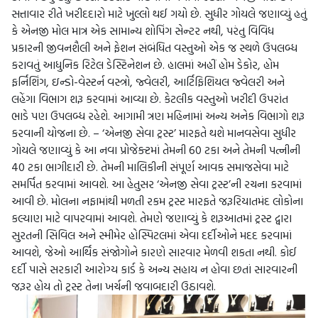
સત્તાવાર રીતે ખરીદદારો માટે ખુલ્લો થઈ ગયો છે. સુધીર ગોયલે જણાવ્યું હતું
કે એનજી મોલ માત્ર એક સામાન્ય શોપિંગ સેન્ટર નથી, પરંતુ વિવિધ
પ્રકારની જીવનશૈલી અને ફેશન સંબંધિત વસ્તુઓ એક જ સ્થળે ઉપલબ્ધ
કરાવતું આધુનિક રિટેલ ડેસ્ટિનેશન છે. હાલમાં અહીં હોમ ડેકોર, હોમ
ફર્નિશિંગ, ઇન્ડો-વેસ્ટર્ન વસ્ત્રો, જ્વેલરી, આર્ટિફિશિયલ જ્વેલરી અને
લહેંગા વિભાગ શરૂ કરવામાં આવ્યા છે. કેટલીક વસ્તુઓ ખરીદી ઉપરાંત
ભાડે પણ ઉપલબ્ધ રહેશે. આગામી ત્રણ મહિનામાં અન્ય અનેક વિભાગો શરૂ
કરવાની યોજના છે. – ‘એનજી સેવા ટ્રસ્ટ’ મારફતે થશે માનવસેવા સુધીર
ગોયલે જણાવ્યું કે આ નવા પ્રોજેક્ટમાં તેમની 60 ટકા અને તેમની પત્નીની
40 ટકા ભાગીદારી છે. તેમની માલિકીની સંપૂર્ણ આવક સમાજસેવા માટે
સમર્પિત કરવામાં આવશે. આ હેતુસર ‘એનજી સેવા ટ્રસ્ટ’ની રચના કરવામાં
આવી છે. મોલના નફામાંથી મળતી રકમ ટ્રસ્ટ મારફતે જરૂરિયાતમંદ લોકોના
કલ્યાણ માટે વાપરવામાં આવશે. તેમણે જણાવ્યું કે શરૂઆતમાં ટ્રસ્ટ દ્વારા
સુરતની સિવિલ અને સ્મીમેર હોસ્પિટલમાં એવા દર્દીઓને મદદ કરવામાં
આવશે, જેઓ આર્થિક સંજોગોને કારણે સારવાર મેળવી શકતા નથી. કોઈ
દર્દી પાસે સરકારી આરોગ્ય કાર્ડ કે અન્ય સહાય ન હોવા છતાં સારવારની
જરૂર હોય તો ટ્રસ્ટ તેના ખર્ચની જવાબદારી ઉઠાવશે.