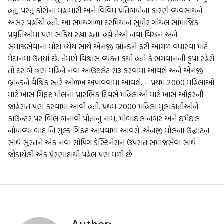
હતું, પરંતુ કોરોના મહામારી અને વિવિધ પ્રતિબંધોના કારણે વ્યવસાયને
અસર પહોંચી હતી. આ સમયગાળા દરમિયાન સુધીર ગોયલ સામાજિક
પ્રવૃત્તિઓમાં પણ સક્રિય રહ્યા હતા. હવે તેઓ નવા વિઝન અને
સમાજસેવાના મોટા ધ્યેય સાથે એનજી બ્રાન્ડને ફરી આગળ વધારવા માટે
મેદાનમાં ઉતર્યા છે. તેમણે વિશ્વાસ વ્યક્ત કર્યો હતો કે ભગવાનની કૃપા રહેશે
તો દર બે-ત્રણ મહિને નવા આઉટલેટ શરૂ કરવામાં આવશે અને એનજી
બ્રાન્ડને વૈશ્વિક સ્તરે ઓળખ અપાવવામાં આવશે. – પ્રથમ 2000 મહિલાઓ
માટે ખાસ ગિફ્ટ મોલના પ્રારંભિક દિવસે મહિલાઓ માટે ખાસ ઓફરની
જાહેરાત પણ કરવામાં આવી હતી. પ્રથમ 2000 મહિલા મુલાકાતીઓને
કાઉન્ટર પર બિલ બનાવી પોતાનું નામ, મોબાઇલ નંબર અને ઇમેઇલ
નોંધાવ્યા બાદ નિઃશુલ્ક ગિફ્ટ આપવામાં આવશે. એનજી મોલના ઉદ્ઘાટન
સાથે સુરતને એક નવા શોપિંગ ડેસ્ટિનેશન ઉપરાંત સમાજસેવા સાથે
જોડાયેલી એક પ્રેરણાદાયી પહેલ પણ મળી છે.