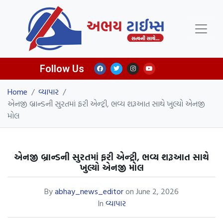
Follow Us
Home
/
વ્યાપાર
/
એનજી બ્રાન્ડની સુરતમાં ફરી એન્ટ્રી, ભવ્ય શરૂઆત સાથે ખુલ્યો એનજી
મોલ
એનજી બ્રાન્ડની સુરતમાં ફરી એન્ટ્રી, ભવ્ય શરૂઆત સાથે
ખુલ્યો એનજી મોલ
By
abhay_news_editor
on
June 2, 2026
In
વ્યાપાર