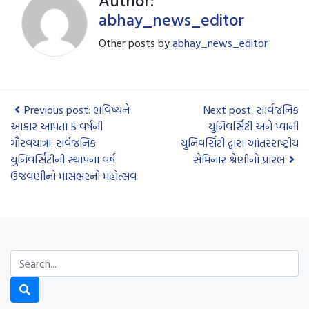
Author:
abhay_news_editor
Other posts by
abhay_news_editor
Previous post: ભવિષ્યને
Next post: સાર્વજનિક
આકાર આપતાં 5 વર્ષની
યુનિવર્સિટી અને પ્વાની
ગૌરવયાત્રા: સર્વજનિક
યુનિવર્સિટી દ્વારા આંતરરાષ્ટ્રીય
યુનિવર્સિટીની સ્થાપના વર્ષ
સેમિનાર શ્રેણીનો પ્રારંભ
ઉજવણીનો માસભરનો મહોત્સવ