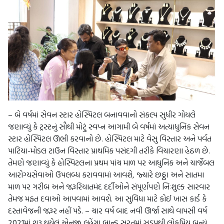
– બે વર્ષમાં સેવન સ્ટાર હોસ્પિટલ બનાવવાનો સંકલ્પ સુધીર ગોયલે
જણાવ્યું કે ટ્રસ્ટનું સૌથી મોટું સ્વપ્ન આગામી બે વર્ષમાં અત્યાધુનિક સેવન
સ્ટાર હોસ્પિટલ ઊભી કરવાનો છે. હોસ્પિટલ માટે વેસુ વિસ્તાર અને પર્વત
પાટિયા-મોડલ ટાઉન વિસ્તાર પ્રાથમિક પસંદગી તરીકે વિચારણા હેઠળ છે.
તેમણે જણાવ્યું કે હોસ્પિટલના પ્રથમ પાંચ માળ પર આધુનિક અને ચાર્જેબલ
આરોગ્યસેવાઓ ઉપલબ્ધ કરાવવામાં આવશે, જ્યારે છઠ્ઠા અને સાતમા
માળ પર ગરીબ અને જરૂરિયાતમંદ દર્દીઓને સંપૂર્ણપણે નિઃશુલ્ક સારવાર
તેમજ મફત દવાઓ આપવામાં આવશે. આ સુવિધા માટે કોઈ ખાસ કાર્ડ કે
દસ્તાવેજની જરૂર નહીં પડે. – ચાર વર્ષ બાદ નવી ઊર્જા સાથે વાપસી વર્ષ
2021માં શરૂ થયેલું એનજી લહેંગા બ્રાન્ડ સુરતમાં ઝડપથી લોકપ્રિય બન્યું