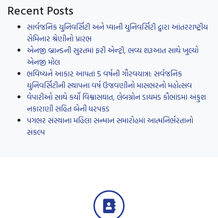
Recent Posts
સાર્વજનિક યુનિવર્સિટી અને પ્વાની યુનિવર્સિટી દ્વારા આંતરરાષ્ટ્રીય
સેમિનાર શ્રેણીનો પ્રારંભ
એનજી બ્રાન્ડની સુરતમાં ફરી એન્ટ્રી, ભવ્ય શરૂઆત સાથે ખુલ્યો
એનજી મોલ
ભવિષ્યને આકાર આપતાં 5 વર્ષની ગૌરવયાત્રા: સર્વજનિક
યુનિવર્સિટીની સ્થાપના વર્ષ ઉજવણીનો માસભરનો મહોત્સવ
વેપારીઓ સાથે કર્યો વિશ્વાસઘાત, લેબગ્રોન ડાયમંડ કૌભાંડમાં અંકુશ
નકારાણી સહિત બેની ધરપકડ
પગભર સંસ્થાના મહિલા સન્માન સમારોહમાં આત્મનિર્ભરતાનો
સંકલ્પ