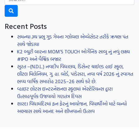
Recent Posts
સમન્થા રૂથ પ્રભુ ગુડ ગેમના ગ્લોબલ એમ્બેસેડર તરીકે ઋષભ પંત
સાથે જોડાયા
K2 બ્યુટી બારના MOM’S TOUCH ઓર્ગેનિક સાબુ નું નવું લક્ષ્ય
#IPO અને વૈશ્વિક બજાર
સુરત –(N.D.L.) નવદીપ વિદ્યાલય, ડિસેન્ટ ચાઈલ્ડ હાઈ સ્કૂલ,
લીટલ મિલેનિયમ, ગુ. હા. બોર્ડ, પાંડેસરા, નવા વર્ષ 2026 નું સ્વાગત
ભવ્ય વાર્ષિક સમારોહ 2025–26 સાથે કરે છે.
વ્હાઇટ લોટસ ઇન્ટરનેશનલ સ્કૂલમાં એસ્ટેરિયન્સ દ્વારા
ઉત્સાહપૂર્વક ઉજવાયો ગણતંત્ર દિવસ
શારદા વિદ્યામંદિરમાં ફન ફેરનું આયોજન, વિધાર્થીઓ માટે બન્યો
અભ્યાસ સાથે આનંદ અને શીખવાનો ઉત્સવ