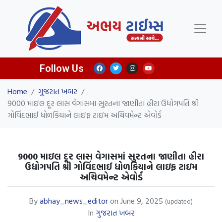
Follow Us
Home
/
ગુજરાત ખબર
/
9000 માઇલ દૂર લાસ વેગાસમાં સુરતના જાણીતા હીરા ઉદ્યોગપતિ શ્રી
ગોવિંદભાઈ ધોળકિયાને લાઇફ ટાઇમ અચિવમેન્ટ એવોર્ડ
9000 માઇલ દૂર લાસ વેગાસમાં સુરતના જાણીતા હીરા
ઉદ્યોગપતિ શ્રી ગોવિંદભાઈ ધોળકિયાને લાઇફ ટાઇમ
અચિવમેન્ટ એવોર્ડ
By
abhay_news_editor
on
June 9, 2025
(updated)
In
ગુજરાત ખબર