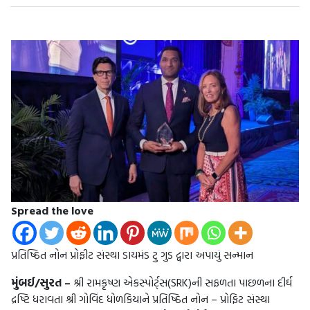
Spread the love
પ્રતિષ્ઠિત નોન પ્રોફીટ સંસ્થા ડાયમંડ ટુ ગુડ દ્વારા અપાયું સન્માન
મુંબઈ/સુરત –
શ્રી રામકૃષ્ણ એકસ્પોર્ટ્સ(SRK)ની સફળતા પાછળના દીર્ઘ
દ્રષ્ટિ ધરાવતા શ્રી ગોવિંદ ધોળકિયાને પ્રતિષ્ઠિત નોન – પ્રોફિટ સંસ્થા