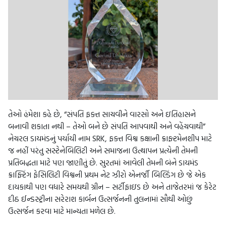
તેઓ હંમેશા કહે છે, “સંપતિ ફક્ત સાચવીને વારસો અને ઇતિહાસને
બનાવી શકાતા નથી – તેઓ બને છે સંપતિ આપવાથી અને વહેંચવાથી”
નેચરલ ડાયમંડનું પર્યાયી નામ SRK, ફક્ત વિશ્વ કક્ષાની ક્રાફ્ટમેનશીપ માટે
જ નહીં પરંતુ સસ્ટેનેબિલિટી અને સમાજના ઉત્થાપન પ્રત્યેની તેમની
પ્રતિબદ્ધતા માટે પણ જાણીતું છે. સુરતમાં આવેલી તેમની બંને ડાયમંડ
ક્રાફ્ટિંગ ફેસિલિટી વિશ્વની પ્રથમ નેટ ઝીરો એનર્જી બિલ્ડિંગ છે જે એક
દાયકાથી પણ વધારે સમયથી ગ્રીન – સર્ટીફાઇડ છે અને તાજેતરમાં જ કેરેટ
દીઠ ઈન્ડસ્ટ્રીના સરેરાશ કાર્બન ઉત્સર્જનની તુલનામાં સૌથી ઓછું
ઉત્સર્જન કરવા માટે માન્યતા મળેલ છે.