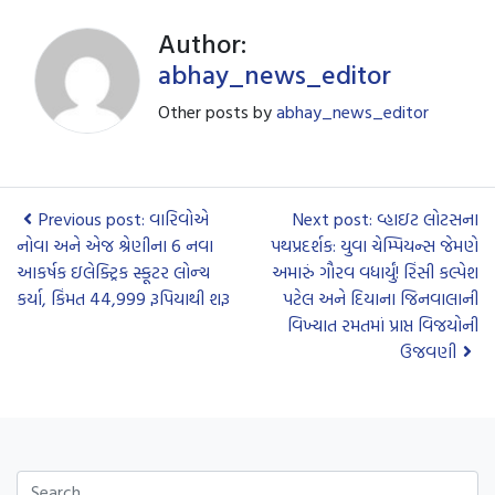
Author:
abhay_news_editor
Other posts by
abhay_news_editor
Previous post: વારિવોએ
Next post: વ્હાઇટ લોટસના
નોવા અને એજ શ્રેણીના 6 નવા
પથપ્રદર્શક: યુવા ચેમ્પિયન્સ જેમણે
આકર્ષક ઇલેક્ટ્રિક સ્કૂટર લોન્ચ
અમારું ગૌરવ વધાર્યું! રિંસી કલ્પેશ
કર્યા, કિંમત 44,999 રૂપિયાથી શરૂ
પટેલ અને દિયાના જિનવાલાની
વિખ્યાત રમતમાં પ્રાપ્ત વિજયોની
ઉજવણી