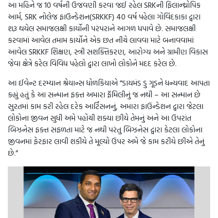
આ મહિને જ 10 વર્ષની ઉજવણી કરવા જઈ રહેલ SRKની ફિલાન્થ્રોપિક
આર્મ, SRK નોલેજ ફાઉન્ડેશન(SRKKF) 40 વર્ષ પહેલા ગોવિંદકાકા દ્વારા
શરૂ થયેલ સમાજલક્ષી કાર્યોની પરંપરાને આગળ ધપાવે છે. સમાજલક્ષી
કરવામાં આવેલ તમામ કાર્યોને એક છત નીચે લાવવા માટે બનાવવામાં
આવેલ SRKKF શિક્ષણ, સ્ત્રી સશક્તિકરણ, આરોગ્ય અને ગ્રામીણ વિકાસ
જેવા ક્ષેત્રે કરેલ વિવિધ પહેલો દ્વારા લાખો લોકોને મદદ કરેલ છે.
આ ઈવેન્ટ દરમ્યાન શ્રેયાન્સ ધોળકિયાએ “ડાયમંડ ડુ ગૂડને ધન્યવાદ આપતા
કહ્યું હતું કે આ સન્માન ફક્ત અમારા ફૅમિલીનું જ નથી – આ સન્માન છે
સુરતમાં કામ કરી રહેલ દરેક આર્ટિસનનું, અમારા ફાઉન્ડેશન દ્વારા જેટલા
લોકોના જીવન સુધી અમે પહોંચી શક્યા છીયે તેમનું અને આ ઉપરાંત
બિઝનેસ ફક્ત સફળતા માટે જ નથી પરંતુ બિઝનેસ દ્વારા કેટલા લોકોના
જીવનમાં ફેરફાર લાવી શકીયે તે મૂલ્યો ઉપર અમે જે કામ કરીયે છીએ તેનું
છે.”