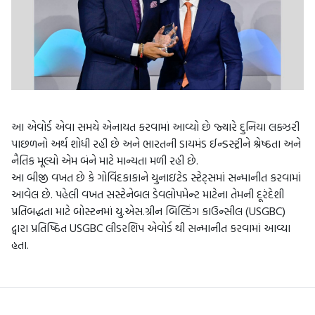
આ એવોર્ડ એવા સમયે એનાયત કરવામાં આવ્યો છે જ્યારે દુનિયા લક્ઝરી
પાછળનો અર્થ શોધી રહી છે અને ભારતની ડાયમંડ ઈન્ડસ્ટ્રીને શ્રેષ્ઠતા અને
નૈતિક મૂલ્યો એમ બંને માટે માન્યતા મળી રહી છે.
આ બીજી વખત છે કે ગોવિંદકાકાને યુનાઇટેડ સ્ટેટ્સમાં સન્માનીત કરવામાં
આવેલ છે. પહેલી વખત સસ્ટેનેબલ ડેવલોપમેન્ટ માટેના તેમની દૂરંદેશી
પ્રતિબદ્ધતા માટે બોસ્ટનમાં યુ.એસ.ગ્રીન બિલ્ડિંગ કાઉન્સીલ (USGBC)
દ્વારા પ્રતિષ્ઠિત USGBC લીડરશિપ એવોર્ડ થી સન્માનીત કરવામાં આવ્યા
હતા.