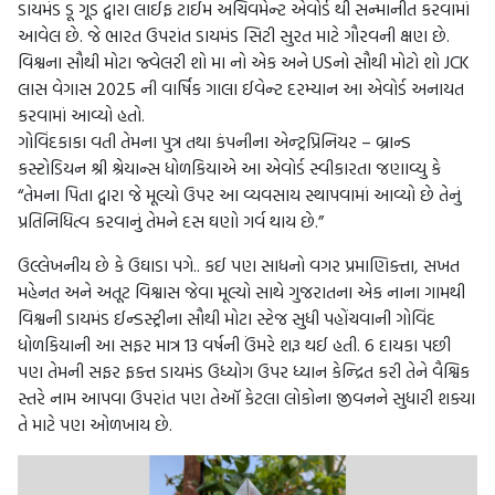
ડાયમંડ ડૂ ગૂડ દ્વારા લાઈફ ટાઈમ અચિવમેન્ટ એવોર્ડ થી સન્માનીત કરવામાં
આવેલ છે. જે ભારત ઉપરાંત ડાયમંડ સિટી સુરત માટે ગૌરવની ક્ષણ છે.
વિશ્વના સૌથી મોટા જ્વેલરી શો મા નો એક અને USનો સૌથી મોટો શો JCK
લાસ વેગાસ 2025 ની વાર્ષિક ગાલા ઈવેન્ટ દરમ્યાન આ એવોર્ડ અનાયત
કરવામાં આવ્યો હતો.
ગોવિંદકાકા વતી તેમના પુત્ર તથા કંપનીના એન્ટ્રપ્રિનિયર – બ્રાન્ડ
કસ્ટોડિયન શ્રી શ્રેયાન્સ ધોળકિયાએ આ એવોર્ડ સ્વીકારતા જણાવ્યુ કે
“તેમના પિતા દ્વારા જે મૂલ્યો ઉપર આ વ્યવસાય સ્થાપવામાં આવ્યો છે તેનું
પ્રતિનિધિત્વ કરવાનું તેમને દસ ઘણો ગર્વ થાય છે.”
ઉલ્લેખનીય છે કે ઉઘાડા પગે.. કઈ પણ સાધનો વગર પ્રમાણિક્તા, સખત
મહેનત અને અતૂટ વિશ્વાસ જેવા મૂલ્યો સાથે ગુજરાતના એક નાના ગામથી
વિશ્વની ડાયમંડ ઈન્ડસ્ટ્રીના સૌથી મોટા સ્ટેજ સુધી પહોંચવાની ગોવિંદ
ધોળકિયાની આ સફર માત્ર 13 વર્ષની ઉંમરે શરૂ થઈ હતી. 6 દાયકા પછી
પણ તેમની સફર ફક્ત ડાયમંડ ઉધ્યોગ ઉપર ધ્યાન કેન્દ્રિત કરી તેને વૈશ્વિક
સ્તરે નામ આપવા ઉપરાંત પણ તેઑ કેટલા લોકોના જીવનને સુધારી શક્યા
તે માટે પણ ઓળખાય છે.