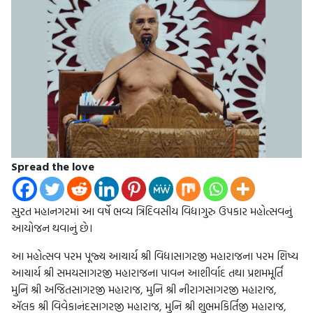
Spread the love
સુરત મહાનગરમાં આ વર્ષે ભવ્ય ત્રિદિવસીય વિદ્યાગુરુ ઉપકાર મહોત્સવનું
આયોજન થવાનું છે।
આ મહોત્સવ પરમ પૂજ્ય આચાર્ય શ્રી વિદ્યાસાગરજી મહારાજના પરમ શિષ્ય
આચાર્ય શ્રી સમયસાગરજી મહારાજના પાવન આશીર્વાદ તથા પ્રશમમૂર્તિ
મુનિ શ્રી અજિતસાગરજી મહારાજ, મુનિ શ્રી નીરાગસાગરજી મહારાજ,
ઍલક શ્રી વિવેકાનંદસાગરજી મહારાજ, મુનિ શ્રી શુભમકિર્તિજી મહારાજ,