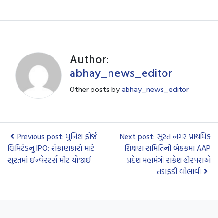
Author:
abhay_news_editor
Other posts by
abhay_news_editor
Previous post: મુનિશ ફોર્જ
Next post: સુરત નગર પ્રાથમિક
લિમિટેડનું IPO: રોકાણકારો માટે
શિક્ષણ સમિતિની બેઠકમાં AAP
સુરતમાં ઇન્વેસ્ટર્સ મીટ યોજાઈ
પ્રદેશ મહામંત્રી રાકેશ હીરપરાએ
તડાફડી બોલાવી