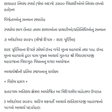
શાકાહાર નિબંધ સ્પર્ધા (જેમાં અંદાજે ૩૨૦૦ વિધાર્થીઓએ નિબંધ લખ્યો
હતો)ના
વિજેતાઓનું સન્માન સમારોહ
સ્પર્ધામાં ભાગ લેનાર તમામ શાળાઓના પ્રાચારીઓ/પ્રતિનિધિઓનું સન્માન
૭ ઑકટોબર ૨૦૨૫ (ત્રીજો દિવસ – શરદ પૂર્ણિમા)
શરદ પૂર્ણિમાના દિવસે સોધર્મ ઈન્દ્ર વગેરે મુખ્ય મહાપાત્રો તથા ૧૦૮ ઈન્દ્ર
મુખ્ય મહાપાત્રો દ્વારા પરમ પૂજ્ય આચાર્ય ગુરુવર શ્રી વિદ્યાસાગરજી
મહારાજના વિદ્યાગુરુ વિધાનનું મંગલ આયોજન
આચાર્યશ્રીની પ્રતિમા સ્થાપનાનું કાર્યક્રમ
+ વિશેષ પ્રસંગ +
કતારગામ અતિશય ક્ષેત્રમાં આયોજિત આ ત્રિદિવસીય મહોત્સવ ઉપરાંત:
3 ઑકટોબર ૨૦૨૫: ચારિત્ર ચક્રવર્તી આચાર્ય શાંતિસાગરજી મહારાજનો
૧૦૧મો આચાર્ય પદારોહણ