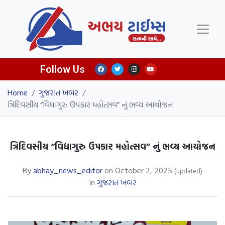
Follow Us
Home
/
ગુજરાત ખબર
/
ત્રિદિવસીય “વિદ્યાગુરુ ઉપકાર મહોત્સવ” નું ભવ્ય આયોજન
ત્રિદિવસીય “વિદ્યાગુરુ ઉપકાર મહોત્સવ” નું ભવ્ય આયોજન
By
abhay_news_editor
on
October 2, 2025
(updated)
In
ગુજરાત ખબર