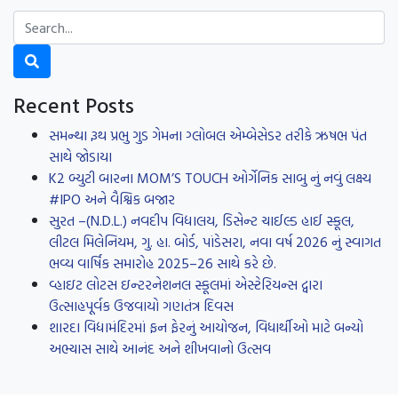
Recent Posts
સમન્થા રૂથ પ્રભુ ગુડ ગેમના ગ્લોબલ એમ્બેસેડર તરીકે ઋષભ પંત
સાથે જોડાયા
K2 બ્યુટી બારના MOM’S TOUCH ઓર્ગેનિક સાબુ નું નવું લક્ષ્ય
#IPO અને વૈશ્વિક બજાર
સુરત –(N.D.L.) નવદીપ વિદ્યાલય, ડિસેન્ટ ચાઈલ્ડ હાઈ સ્કૂલ,
લીટલ મિલેનિયમ, ગુ. હા. બોર્ડ, પાંડેસરા, નવા વર્ષ 2026 નું સ્વાગત
ભવ્ય વાર્ષિક સમારોહ 2025–26 સાથે કરે છે.
વ્હાઇટ લોટસ ઇન્ટરનેશનલ સ્કૂલમાં એસ્ટેરિયન્સ દ્વારા
ઉત્સાહપૂર્વક ઉજવાયો ગણતંત્ર દિવસ
શારદા વિદ્યામંદિરમાં ફન ફેરનું આયોજન, વિધાર્થીઓ માટે બન્યો
અભ્યાસ સાથે આનંદ અને શીખવાનો ઉત્સવ