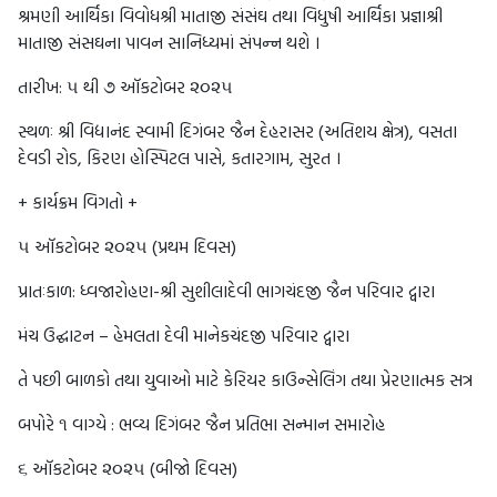
શ્રમણી આર્થિકા વિવોધશ્રી માતાજી સંસંઘ તથા વિધુષી આર્થિકા પ્રજ્ઞાશ્રી
માતાજી સંસઘના પાવન સાનિધ્યમાં સંપન્ન થશે ।
તારીખ: ૫ થી ૭ ઑકટોબર ૨૦૨૫
સ્થળઃ શ્રી વિદ્યાનંદ સ્વામી દિગંબર જૈન દેહરાસર (અતિશય ક્ષેત્ર), વસતા
દેવડી રોડ, કિરણ હોસ્પિટલ પાસે, કતારગામ, સુરત ।
+ કાર્યક્રમ વિગતો +
૫ ઑકટોબર ૨૦૨૫ (પ્રથમ દિવસ)
પ્રાતઃકાળ: ધ્વજારોહણ-શ્રી સુશીલાદેવી ભાગચંદજી જૈન પરિવાર દ્વારા
મંચ ઉદ્ઘાટન – હેમલતા દેવી માનેકચંદજી પરિવાર દ્વારા
તે પછી બાળકો તથા યુવાઓ માટે કેરિયર કાઉન્સેલિંગ તથા પ્રેરણાત્મક સત્ર
બપોરે ૧ વાગ્યે : ભવ્ય દિગંબર જૈન પ્રતિભા સન્માન સમારોહ
૬ ઑકટોબર ૨૦૨૫ (બીજો દિવસ)