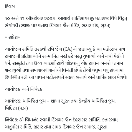
દિવસ
૧૦ અને ૧૧ ઑકટોબર ૨૦૨૫: આચાર્ય શાંતિસાગરજી મહારાજ વિષે વિદ્વત્
સંગોષ્ઠી (સ્થળ: પારશ્વનાથ દિગંબર જૈન મંદિર, ભટાર રોડ, સુરત)
+ સંદેશ+
આયોજન સમિતિ તરફથી રવિ જૈન (CA.)એ જણાવ્યુ કે આ મહોત્સવ માત્ર
સમાજની પ્રતિભાઓને સન્માનિત નહીં કરે પરંતુ યુવાઓ અને નવી પેઢીને
ધર્મ, સંસ્કૃતિ તથા ઉચ્ચ આદર્શો સાથે જોડવાનું એક સાધન બનશે ! તમામ
શ્રદ્ધાળુઓ તથા સમાજબંધીજનોએ વિનંતી છે કે તેઓ વધુમાં વધુ સંખ્યામાં
ઉપસ્થિત રહી આ પાવન મહોત્સવને સફળ બનાવે અને ધાર્મિક લાભ મેળવે।
આયોજક અને નિવેદક :
આયોજક: અવિજિત જૂથ – શાખા સુરત તથા કેન્દ્રીય અવિજિત જૂથ,
વિદિશા (મ.પ્ર.)
નિવેદક: શ્રી વિદ્યાનંદ સ્વામી દિગંબર જૈન દેહરાસર સમિતિ, કતારગામ;
ચાતુર્માસ સમિતિ, ભટાર તથા સમગ્ર દિગંબર જૈન સમાજ, સુરત।