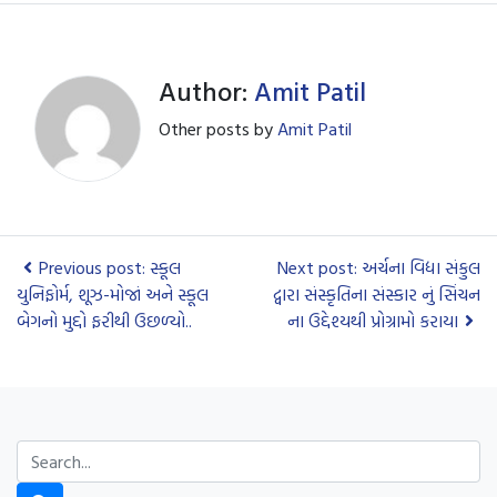
Author:
Amit Patil
Other posts by
Amit Patil
Previous post: સ્કૂલ
Next post: અર્ચના વિદ્યા સંકુલ
યુનિફોર્મ, શૂઝ-મોજાં અને સ્કૂલ
દ્વારા સંસ્કૃતિના સંસ્કાર નું સિંચન
બેગનો મુદ્દો ફરીથી ઉછળ્યો..
ના ઉદ્દેશ્યથી પ્રોગ્રામો કરાયા