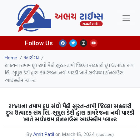
Follow Us
Home
/
આરોગ્ય
/
રાજ્યના તમામ દૂધ સંઘો પૈકી સુરત-તાપી જિલ્લા સહકારી દૂધ ઉત્પાદક સંઘ
લિ.-સુમુલ ડેરી દ્વારા કામરેજના નવી પારડી ખાતે સર્વપ્રથમ ઈનહાઉસ
આઈસ્ક્રીમ પ્લાન્ટ
રાજ્યના તમામ દૂધ સંઘો પૈકી સુરત-તાપી જિલ્લા સહકારી
દૂધ ઉત્પાદક સંઘ લિ.-સુમુલ ડેરી દ્વારા કામરેજના નવી પારડી
ખાતે સર્વપ્રથમ ઈનહાઉસ આઈસ્ક્રીમ પ્લાન્ટ
By
Amit Patil
on
March 15, 2024
(updated)