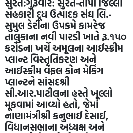
સુરત:ગુરૂવાર: સુરત-તાપી જિલ્લા
સહકારી દૂધ ઉત્પાદક સંઘ લિ.-
સુમુલ ડેરીના ઉપક્રમે કામરેજ
તાલુકાના નવી પારડી ખાતે રૂ.૧૫૦
કરોડના ખર્ચે અમૂલના આઈસ્ક્રીમ
પ્લાન્ટ વિસ્તૃતિકરણ અને
આઈસ્ક્રીમ વેફલ કોન મેકિંગ
પ્લાન્ટને સાંસદશ્રી
સી.આર.પાટીલના હસ્તે ખૂલ્લો
મૂકવામાં આવ્યો હતો, જેમાં
નાણામંત્રીશ્રી કનુભાઈ દેસાઈ,
વિધાનસભાના અધ્યક્ષ અને