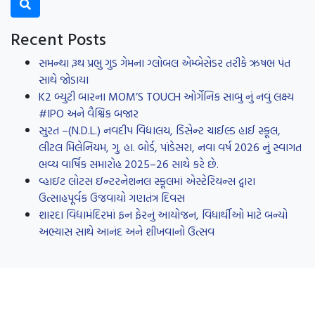
Recent Posts
સમન્થા રૂથ પ્રભુ ગુડ ગેમના ગ્લોબલ એમ્બેસેડર તરીકે ઋષભ પંત
સાથે જોડાયા
K2 બ્યુટી બારના MOM’S TOUCH ઓર્ગેનિક સાબુ નું નવું લક્ષ્ય
#IPO અને વૈશ્વિક બજાર
સુરત –(N.D.L.) નવદીપ વિદ્યાલય, ડિસેન્ટ ચાઈલ્ડ હાઈ સ્કૂલ,
લીટલ મિલેનિયમ, ગુ. હા. બોર્ડ, પાંડેસરા, નવા વર્ષ 2026 નું સ્વાગત
ભવ્ય વાર્ષિક સમારોહ 2025–26 સાથે કરે છે.
વ્હાઇટ લોટસ ઇન્ટરનેશનલ સ્કૂલમાં એસ્ટેરિયન્સ દ્વારા
ઉત્સાહપૂર્વક ઉજવાયો ગણતંત્ર દિવસ
શારદા વિદ્યામંદિરમાં ફન ફેરનું આયોજન, વિધાર્થીઓ માટે બન્યો
અભ્યાસ સાથે આનંદ અને શીખવાનો ઉત્સવ