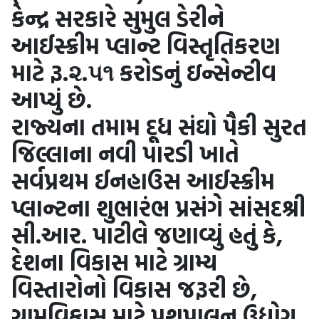
કેન્દ્ર સરકારે સુમુલ ડેરીને
આઈસ્ક્રીમ પ્લાન્ટ વિસ્તૃતિકરણ
માટે રૂ.૨.૫૧ કરોડનું ઇન્સેન્ટીવ
આપ્યું છે.
રાજ્યના તમામ દૂધ સંઘો પૈકી સુરત
જિલ્લાના નવી પારડી ખાતે
સર્વપ્રથમ ઈનહાઉસ આઈસ્ક્રીમ
પ્લાન્ટના શુભારંભ પ્રસંગે સાંસદશ્રી
સી.આર. પાટીલે જણાવ્યું હતું કે,
દેશના વિકાસ માટે ગ્રામ્ય
વિસ્તારોનો વિકાસ જરૂરી છે,
ગ્રામવિકાસ માટે પશુપાલન ઉદ્યોગ