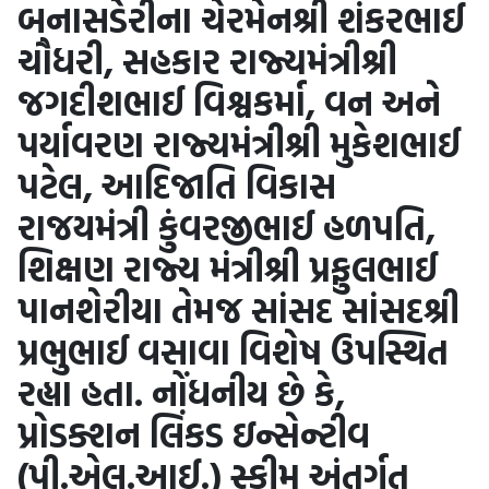
બનાસડેરીના ચેરમેનશ્રી શંકરભાઈ
ચૌધરી, સહકાર રાજ્યમંત્રીશ્રી
જગદીશભાઈ વિશ્વકર્મા, વન અને
પર્યાવરણ રાજ્યમંત્રીશ્રી મુકેશભાઈ
પટેલ, આદિજાતિ વિકાસ
રાજયમંત્રી કુંવરજીભાઈ હળપતિ,
શિક્ષણ રાજ્ય મંત્રીશ્રી પ્રફુલભાઈ
પાનશેરીયા તેમજ સાંસદ સાંસદશ્રી
પ્રભુભાઈ વસાવા વિશેષ ઉપસ્થિત
રહ્યા હતા. નોંધનીય છે કે,
પ્રોડક્શન લિંકડ ઇન્સેન્ટીવ
(પી.એલ.આઈ.) સ્કીમ અંતર્ગત