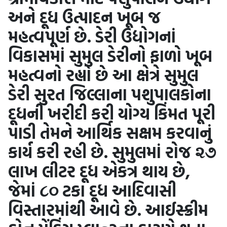
અને દૂધ ઉત્પાદન ખૂબ જ
મહત્વપૂર્ણ છે. ડેરી ઉદ્યોગનાં
વિકાસમાં સુમુલ ડેરીનો ફાળો ખૂબ
મહત્વનો રહ્યો છે આ ક્ષેત્રે સુમુલ
ડેરી સુરત જિલ્લાના પશુપાલકોના
દૂધની ખરીદી કરી યોગ્ય કિંમત પૂરી
પાડી તેમને આર્થિક સક્ષમ કરવાનું
કાર્ય કરી રહી છે. સુમુલમાં રોજ ૨૭
લાખ લીટર દૂધ એકત્ર થાય છે,
જેમાં ૮૦ ટકા દૂધ આદિવાસી
વિસ્તારમાંથી આવે છે. આઈસ્ક્રીમ