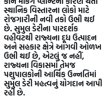
કોન મેંકિંગ પ્લાન્ટના કારણે થતા
સ્થાનિક વિસ્તારના લોકો માટે
રોજગારીની નવી તકો ઉભી થઈ
છે. સુમુલ ડેરીના પારદર્શક
વહીવટથી રાજ્યના દૂધ ઉત્પાદન
અને સહકાર ક્ષેત્રે આગવી ઓળખ
ઉભી થઈ છે, એટલું જ નહીં,
રાજ્યના વિકાસમાં તેમજ
પશુપાલકોની આર્થિક ઉન્નતિમાં
સુમુલ ડેરી મહત્વનું યોગદાન આપી
રહી છે.