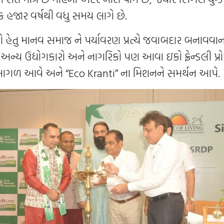
 હજાર વર્ષથી વધુ સમય લાગે છે.
ેતુ માનવ સમાજ ને પર્યાવરણ પ્રત્યે જવાબદાર બનાવવાન
ે અન્ય ઉદ્યોગકારો અને નાગરિકો પણ આવા ઇકો ફ્રેન્ડલી પ્રો
આગળ આવે અને “Eco Kranti” ના મિશનને સમર્થન આપે.