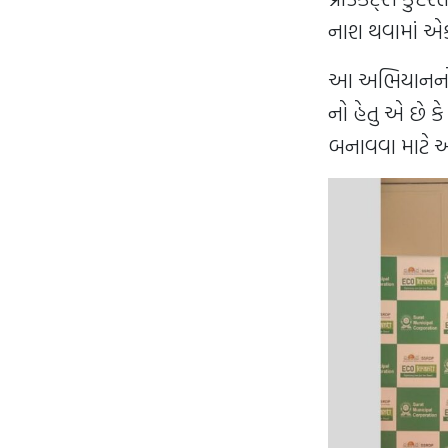
નાશ થવામાં એક
આ અભિયાનનો હ
નો હેતુ એ છે ક
બનાવવા માટે 