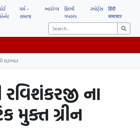
કોર્ટ
ધર્મ –
આરોગ્ય
ફિલ્મી
સ્પોર્ટ્સ
हिंदी
કોર્નર
સમાજ
ગપસપ
समाचार
શનની શરૂઆત
રી રવિશંકરજી ના
ક મુક્ત ગ્રીન