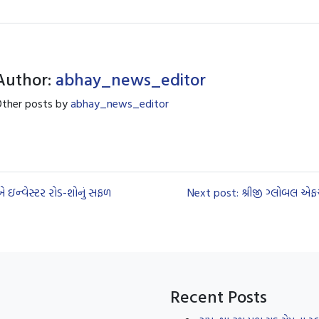
Author:
abhay_news_editor
ther posts by
abhay_news_editor
ીએ ઇન્વેસ્ટર રોડ-શોનું સફળ
Next post: શ્રીજી ગ્લોબલ એ
Recent Posts