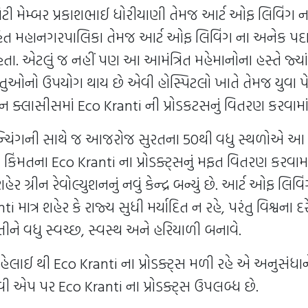
િટી મેમ્બર પ્રકાશભાઈ ધોરીયાણી તેમજ આર્ટ ઓફ લિવિંગ ન
િત મહાનગરપાલિકા તેમજ આર્ટ ઓફ લિવિંગ ના અનેક પ
હતા. એટલું જ નહીં પણ આ આમંત્રિત મહેમાનોના હસ્તે જ્યાં 
સ્તુઓનો ઉપયોગ થાય છે એવી હોસ્પિટલો ખાતે તેમજ યુવા પ
શન ક્લાસીસમાં Eco Kranti ની પ્રોડકટસનું વિતરણ કરવામાં આ
્ચિંગની સાથે જ આજરોજ સુરતના 50થી વધુ સ્થળોએ 
 કિંમતના Eco Kranti ના પ્રોડક્ટ્સનું મફત વિતરણ કરવામા
ર ગ્રીન રેવોલ્યુશનનું નવું કેન્દ્ર બન્યું છે. આર્ટ ઓફ લિવિંગ
 માત્ર શહેર કે રાજ્ય સુધી મર્યાદિત ન રહે, પરંતુ વિશ્વના દ
ીને વધુ સ્વચ્છ, સ્વસ્થ અને હરિયાળી બનાવે.
હેલાઈ થી Eco Kranti ના પ્રોડક્ટ્સ મળી રહે એ અનુસંધ
વી એપ પર Eco Kranti ના પ્રોડક્ટ્સ ઉપલબ્ધ છે.