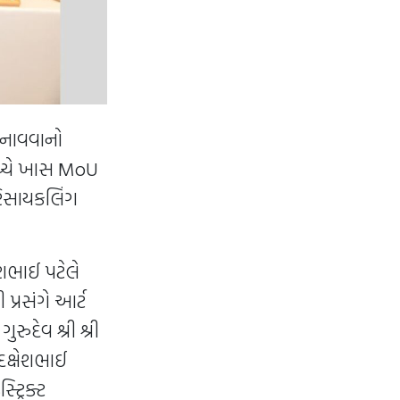
 બનાવવાનો
ચ્ચે ખાસ MoU
ક રિસાયકલિંગ
શભાઈ પટેલે
્રસંગે આર્ટ
ુદેવ શ્રી શ્રી
દક્ષેશભાઈ
ટ્રિક્ટ