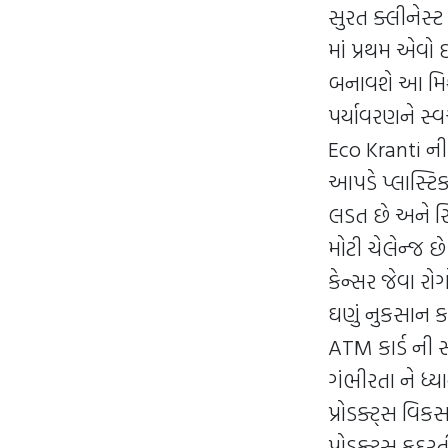
સુરત ક્લીનેસ્ટ
માં પ્રથમ એવો દ
બનાવશે આ મિશન
પર્યાવરણને સ્વ
Eco Kranti ની
આપડે પ્લાસ્ટિ
લડત છે અને સિં
મોટી ચેલેન્જ 
કેન્સર જેવા રો
ઘણું નુકસાન ક
ATM કાર્ડ ની 
ગંભીરતા ને ધ્ય
પ્રોડક્ટ્સ વિક
પ્રોડક્ટ્સ કુદર