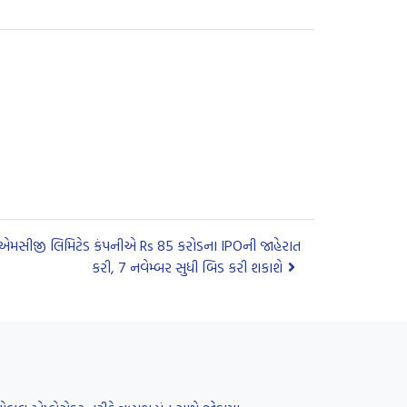
ફએમસીજી લિમિટેડ કંપનીએ Rs 85 કરોડના IPOની જાહેરાત
કરી, 7 નવેમ્બર સુધી બિડ કરી શકાશે