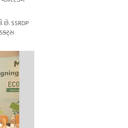
ો છે. SSRDP
ડક્ટ્સ