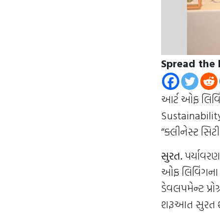
Spread the 
આર્ટ ઓફ લિવિ
Sustainabili
“ક્લીનેસ્ટ સિટી 
સુરત.
પર્યાવરણ
ઓફ લિવિંગના પ્ર
ડેવલપમેન્ટ પ્ર
શરૂઆત સુરત શ