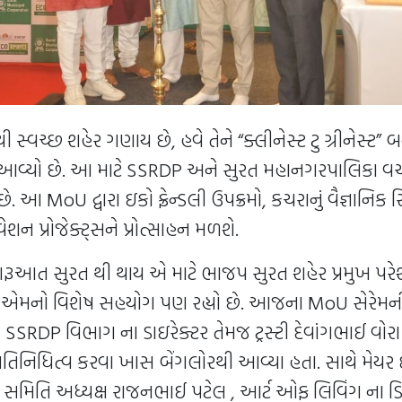
ી સ્વચ્છ શહેર ગણાય છે, હવે તેને “ક્લીનેસ્ટ ટુ ગ્રીનેસ્ટ”
ાં આવ્યો છે. આ માટે SSRDP અને સુરત મહાનગરપાલિકા વ
છે. આ MoU દ્વારા ઇકો ફ્રેન્ડલી ઉપક્રમો, કચરાનું વૈજ્ઞાનિ
ેશન પ્રોજેક્ટ્સને પ્રોત્સાહન મળશે.
ૂઆત સુરત થી થાય એ માટે ભાજપ સુરત શહેર પ્રમુખ પરે
એમનો વિશેષ સહયોગ પણ રહ્યો છે. આજના MoU સેરેમની પ
SRDP વિભાગ ના ડાઇરેક્ટર તેમજ ટ્રસ્ટી દેવાંગભાઈ વોરા ગુર
પ્રતિનિધિત્વ કરવા ખાસ બેંગલોરથી આવ્યા હતા. સાથે મેયર 
 સમિતિ અધ્યક્ષ રાજનભાઈ પટેલ , આર્ટ ઓફ લિવિંગ ના ડિસ્