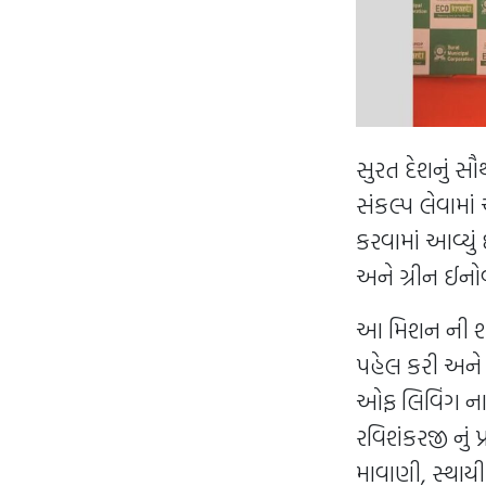
સુરત દેશનું સૌથ
સંકલ્પ લેવામ
કરવામાં આવ્યું 
અને ગ્રીન ઈનોવ
આ મિશન ની શર
પહેલ કરી અને 
ઓફ લિવિંગ ના S
રવિશંકરજી નું 
માવાણી, સ્થાયી