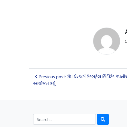
O
Previous post: ગેમ ચેન્જર્સ ટેક્સફેબ લિમિટેડ કંપન
આયોજન કર્યું