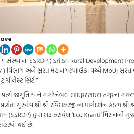
love
ંગ સંસ્થા ના SSRDP ( Sri Sri Rural Development P
ty ) વિભાગ અને સુરત મહાનગરપાલિકા વચ્ચે MoU; સુરત
ટુ ગ્રીનેસ્ટ સિટી”
 પ્રત્યે જાગૃતિ અને સસ્ટેનેબલ લાઇફસ્ટાઇલ તરફના સંકલ્
ણેતા ગુરુદેવ શ્રી શ્રી રવિશંકરજી ના માર્ગદર્શન હેઠળ શ્રી શ્
ોગ્રામ (SSRDP) દ્વારા શરૂ કરાયેલ ‘Eco Kranti’ મિશનની ગુ
હેરથી થઈ છે.