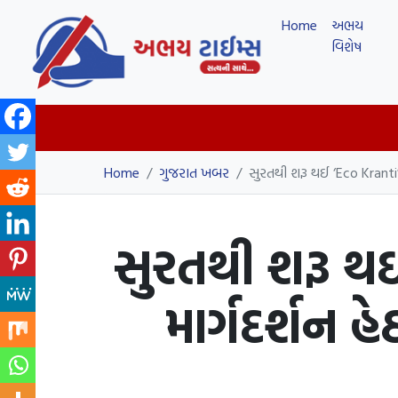
Home
અભય
વિશેષ
Home
/
ગુજરાત ખબર
/
સુરતથી શરૂ થઈ ‘Eco Kranti’ 
સુરતથી શરૂ થઈ 
માર્ગદર્શન હ