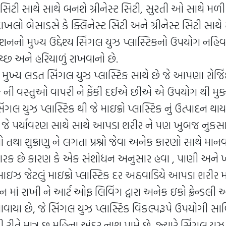
 સિટી સાથે સાથે બનશે ગ્રીનેસ્ટ સિટી, સુરતી ઓ સાથે મળી ન
ાખલો બેસાડસે કે ક્લિનેસ્ટ સિટી અને ગ્રીનેસ્ટ સિટી સાથે સ
નો મુખ્ય ઉદ્દેશ્ય સિંગલ યુઝ પ્લાસ્ટિકનો ઉપયોગ નહિવ
ચ્છ અને હરિયાળું રાખવાનો છે.
 મુખ્ય લડત સિંગલ યુઝ પ્લાસ્ટિક સાથે છે જે આપણા રોજિં
ક ની વસ્તુઓ વાપરી ને ફેંકી દઈએ છીએ એ ઉપયોગ થી મુક
ગલ યુઝ પ્લાસ્ટિક થી જે માઇક્રો પ્લાસ્ટિક નું ઉત્પાદન થ
છે જે પર્યાવરણ સાથે સાથે આપડા શરીર ને પણ ખુબજ નુકસાન
ગો તથા શુક્રાણુ ને લગતા પ્રશ્નો જેવા અનેક કારણો સાથે મ
ારક છે કારણ કે એક સંશોધન અનુસાર હવા , પાણી અને ખો
સાઇઝ જેટલું માઇક્રો પ્લાસ્ટિક દર અઠવાડિયે આપડા શરીર 
ાન માં રાખી ને આર્ટ ઓફ લિવિંગ દ્વારા અનેક ઇકો ફ્રેન્ડલી
સાવાયા છે, જે સિંગલ યુઝ પ્લાસ્ટિક વિકલ્પરૂપે ઉપયોગી 
તી રીતે માત્ર છ મહિના અંદર નાશ પામે છે, જ્યારે સિંગલ યુઝ 