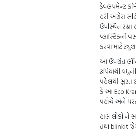
ડેવલપમેન્ટ કમ
હરી અરોરા સહ
ઉપસ્થિત રહ્યા 
પ્લાસ્ટિકની વ
કરવા માટે ટ્યુ
આ ઉપરાંત લૉન
રૂપિયાથી વધુની
પહેલથી સુરત શહે
કે આ Eco Kranti
પહોંચે અને ધરત
હાલ લોકો ને સ
તથા blinkit જે