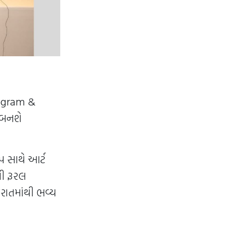
rogram &
 બનશે
પ સાથે આર્ટ
રી રૂરલ
જરાતમાંથી ભવ્ય