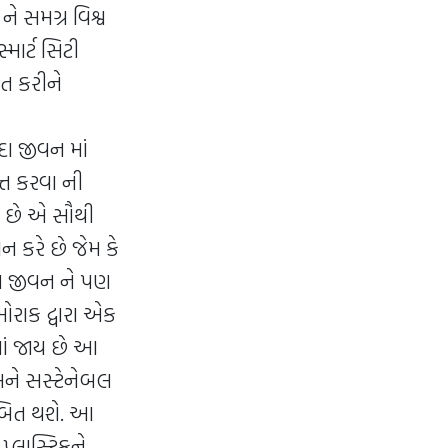
ે સમગ્ર વિશ્વ
્માર્ટ સિટી
ત કરીને
દા જીવન માં
્ત કરવા ની
ાય છે એ સૌથી
 કરે છે જેમ કે
ાનવ જીવન ને પણ
રાક દ્વારા એક
માં જાય છે આ
 અને સસ્ટેનેબલ
સાબિત થશે. આ
પ્લાસ્ટિકને