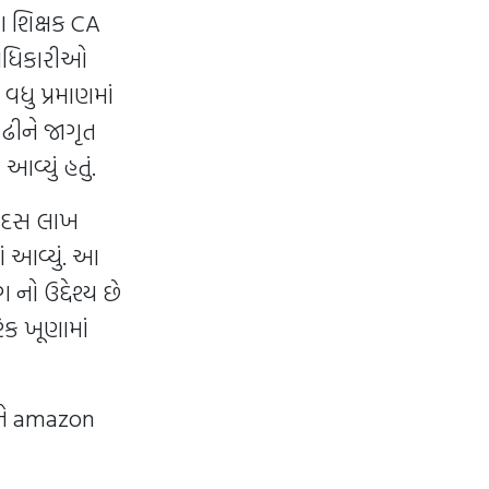
ા શિક્ષક CA
દાધિકારીઓ
વધુ પ્રમાણમાં
ેઢીને જાગૃત
વ્યું હતું.
આ દસ લાખ
ં આવ્યું. આ
 નો ઉદ્દેશ્ય છે
રેક ખૂણામાં
ાને amazon