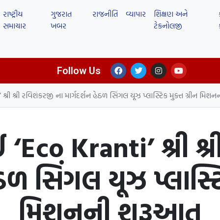
રાષ્ટ્રીય
ગુજરાત
રાજનીતિ
વ્યાપાર
શિક્ષણ અને
સમાચાર
ખબર
ટેકનોલજી
Follow Us
શ્રી શ્રી રવિશંકરજી ના માર્ગદર્શન હેઠળ સિંગલ યૂઝ પ્લાસ્ટિક મુક્ત ગ્રીન મિ
‘Eco Kranti’ શ્રી શ્
ેઠળ સિંગલ યૂઝ પ્લાસ્ટિ
મિશનની શરૂઆત