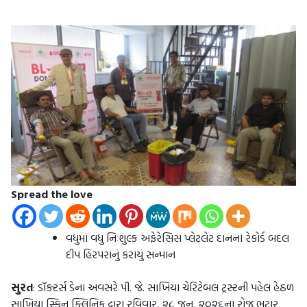
Spread the love
વધુમાં વધુ નિઃશુલ્ક અફેરેસિસ પ્લેટલેટ દાનના રેકોર્ડ બદલ
દીપ હિરપરાનું કરાયું સન્માન
સુરત
: ડૉક્ટર્સ ડેના અવસરે પી. જે. સાખિયા ચેરિટેબલ ટ્રસ્ટની પહેલ હેઠળ
સાખિયા સ્કિન ક્લિનિક દ્વારા રવિવાર, ૨૮ જૂન, ૨૦૨૬ના રોજ ભટાર