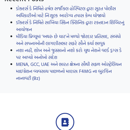
ડોક્ટર્સ ડે નિમિત્તે હર્ષલ સર્જીકલ હોસ્પિટલ દ્વારા સુરત પોલીસ
અધિકારીઓ માટે નિઃશુલ્ક આરોગ્ય તપાસ કેમ્પ યોજાયો
ડૉક્ટર્સ ડે નિમિત્તે સાખિયા સ્કિન ક્લિનિક દ્વારા રક્તદાન શિબિરનું
આયોજન
મીડિયા પ્રિવ્યૂમાં ‘અઘરું છે યાર’ને મળ્યો જોરદાર પ્રતિસાદ, સંબંધો
અને સપનાઓની લાગણીસભર સફરે સૌને કર્યા ભાવુક
નશા નહીં, શોખ અને જુસ્સાનો નશો કરો: યુથ નેશને વર્લ્ડ ડ્રગ્સ ડે
પર આપ્યો અનોખો સંદેશ
MENA, GCC, UAE અને ભારત ક્ષેત્રના સૌથી સફળ ઓસ્ટ્રેલિયન
માઇગ્રેશન વ્યવસાય પાછળનો માણસ: F4MG ના બુરઝિન
નાનાવટી (Bz)