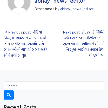
abhay_news_editor
Other posts by
abhay_news_editor
Previous post: મીડિયા
Next post: ડોક્ટર્સ ડે નિમિત્તે
પ્રિવ્યૂમાં ‘અઘરું છે યાર’ને મળ્યો
હર્ષલ સર્જીકલ હોસ્પિટલ દ્વારા
જોરદાર પ્રતિસાદ, સંબંધો અને
સુરત પોલીસ અધિકારીઓ માટે
સપનાઓની લાગણીસભર સફરે
નિઃશુલ્ક આરોગ્ય તપાસ કેમ્પ
સૌને કર્યા ભાવુક
યોજાયો
Recent Posts