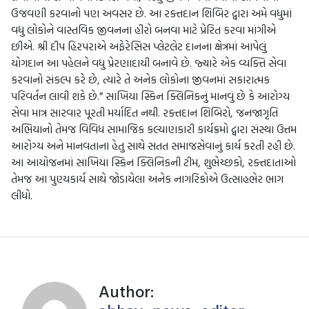
ઉજવણી કરવાનો પણ અવસર છે. આ રક્તદાન શિબિર દ્વારા અમે વધુમાં
વધુ લોકોને વાસ્તવિક જીવનના હીરો બનવા માટે પ્રેરિત કરવા માંગીએ
છીએ. શ્રી દીપ હિરપરાએ અફેરેસિસ પ્લેટલેટ દાનના ક્ષેત્રમાં આપેલું
યોગદાન આ પહેલને વધુ પ્રેરણાદાયી બનાવે છે. જ્યારે એક વ્યક્તિ સેવા
કરવાનો સંકલ્પ કરે છે, ત્યારે તે અનેક લોકોના જીવનમાં સકારાત્મક
પરિવર્તન લાવી શકે છે.” સાખિયા સ્કિન ક્લિનિકનું માનવું છે કે આરોગ્ય
સેવા માત્ર સારવાર પૂરતી મર્યાદિત નથી. રક્તદાન શિબિરો, જનજાગૃતિ
અભિયાનો તેમજ વિવિધ સામાજિક કલ્યાણકારી કાર્યક્રમો દ્વારા સંસ્થા ઉત્તમ
આરોગ્ય અને માનવતાના હેતુ સાથે સતત સમાજસેવાનું કાર્ય કરતી રહી છે.
આ આયોજનમાં સાખિયા સ્કિન ક્લિનિકની ટીમ, શુભેચ્છકો, રક્તદાતાઓ
તેમજ આ પુણ્યકાર્ય સાથે જોડાયેલા અનેક નાગરિકોએ ઉત્સાહભેર ભાગ
લીધો.
Author: