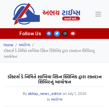
Follow Us
Home
/
આરોગ્ય
/
ડૉક્ટર્સ ડે નિમિત્તે સાખિયા સ્કિન ક્લિનિક દ્વારા રક્તદાન શિબિરનું
આયોજન
ડૉક્ટર્સ ડે નિમિત્તે સાખિયા સ્કિન ક્લિનિક દ્વારા રક્તદાન
શિબિરનું આયોજન
By
abhay_news_editor
on
July 1, 2026
In
આરોગ્ય