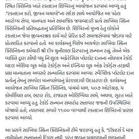
સ્થિત ક્લિનિક ખાતે રક્તદાન શિબિરનું આયોજન કરવામાં આવ્યું હતું
.”રક્તદાન કરો, જીવન બચાવો”ના સંદેશ સાથે આયોજિત આ પહેલ
આરોગ્ય સેવા, માનવતા અને સામાજિક જવાબદારી પ્રત્યે સાખિયા સ્કિન
ક્લિનિકની પ્રતિબદ્ધતાનું પ્રતિબિંબ છે. શિબિરનો મુખ્ય હેતુ લોકોને
રક્તદાન જેવા જીવનરક્ષક કાર્ય માટે પ્રેરિત કરી સમાજસેવામાં જોડાવા માટે
પ્રોત્સાહિત કરવાનો હતો. આ કાર્યક્રમનું વિશેષ આકર્ષણ સાખિયા સ્કિન
ક્લિનિકના કર્મચારી શ્રી દીપ ચુનીલાલ હિરપરાનું સન્માન રહ્યું. તેમને એક
વ્યક્તિ દ્વારા સૌથી વધુ નિઃશુલ્ક અફેરેસિસ પ્લેટલેટ દાનના નોંધપાત્ર રેકોર્ડ
બદલ એશિયા બુક ઓફ રેકોર્ડ્સ અને ઈન્ડિયા બુક ઓફ રેકોર્ડ્સ તરફથી
પ્રાપ્ત માન્યતાના અવસરે સન્માનિત કરવામાં આવ્યા. સ્વૈચ્છિક પ્લેટલેટ દાન
પ્રત્યેનું તેમનું સમર્પણ માનવસેવાનું પ્રેરણાદાયી ઉદાહરણ છે. કાર્યક્રમનું
આયોજન સાખિયા સ્કિન ક્લિનિક, પાંચમો માળ, ૫૦૭ ઓટોગ્રાફ, ધ
કોમર્શિયલ હબ, ભટાર રોડ, રાજહંસ ઓલિમ્પિયા સામે, અથવા, સુરત ખાતે
કરવામાં આવ્યું હતું. રેકોર્ડ સન્માન સમારોહ સત્તાવાર જજની ઉપસ્થિતિમાં
યોજાયો હતો, ત્યારબાદ સવારે ૧૧:૦૦ વાગ્યાથી રક્તદાન શિબિરનો પ્રારંભ
કરવામાં આવ્યો.
આ પ્રસંગે સાખિયા સ્કિન ક્લિનિકની ટીમે જણાવ્યું હતું કે, “ડૉક્ટર્સ ડે માત્ર
તબીબોના સન્માનનો દિવસ નથી, પરંતુ જીવન બચાવવાની ભાવનાની