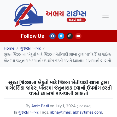
Follow Us
Home
/
ગુજરાત ખબર
/
સુરત જિલ્લાના ખેડૂતો માટે જિલ્લા ખેતીવાડી શાખા દ્વારા માર્ગદર્શિકા જાહેર:
ખેતરમાં જંતુનાશક દવાનો ઉપયોગ કરતી વખતે ધ્યાનમાં રાખવાની બાબતો
સુરત જિલ્લાના ખેડૂતો માટે જિલ્લા ખેતીવાડી શાખા દ્વારા
માર્ગદર્શિકા જાહેર: ખેતરમાં જંતુનાશક દવાનો ઉપયોગ કરતી
વખતે ધ્યાનમાં રાખવાની બાબતો
By
Amit Patil
on
July 1, 2024
(updated)
In
ગુજરાત ખબર
Tags:
abhaytimes
,
abhaytimes.com
,