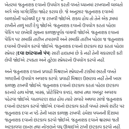
ખેતરમાં જંતુનાશક દવાનો ઉપયોગ કરતી વખતે ધ્યાનમાં રાખવાની બાબતો
અંગે એક માર્ગદર્શિકા જાહેર કરાય છે. જે અનુસાર જંતુનાશક દવાઓ
બાળકોની પહોંચથી દૂર જ રાખવી જોઈએ. શક્ય હોય તો તેને એક રૂમમાં
રાખીને તાળું મારી દેવું જોઈએ. જંતુનાશક દવાનો ઉપયોગ કરતાં પહેલા
પેકિંગ પર લખેલી સૂચના કાળજીપૂર્વક વાંચવી જોઈએ. જંતુનાશક દવાનાં
પેકિંગ પર સમાપ્તિ તારીખ તપાસવી અને સમાપ્તિ તારીખ પહેલા જ જંતુનાશક
દવાઓ ઉપયોગ કરવો જોઈએ. જંતુનાશક દવાનો છંટકાવ શરૂ કરતાં પહેલા
સ્પ્રેયર (
દવા છાંટવાનો પંપ
) સારી હાલતમાં છે કે નહીં તેની ચકાસણી કરી
લેવી જોઈએ. ટપકતા અને તૂટેલા સ્પ્રેયરનો ઉપયોગ કરવો નહીં.
અને જંતુનાશક દવાનાં પ્રવાહી મિશ્રણને સ્પ્રેયરની ટાંકીમાં ભરતી વખતે
ગળણીનો ઉપયોગ અવશ્ય કરવો. પ્રવાહી મિશ્રણ ઉભરાય નહીં તેની ખાસ
કાળજી રાખવી જોઈએ. જંતુનાશક દવાનો છંટકાવ કરતાં પહેલા છંટકાવ
કરનારે હાથ મોજા, માસ્ક, પ્રોટેક્ટિવ કપડાં, ચશ્માં તથા ગમબુટ અવશ્ય
પહેરવા જોઈએ. વાતાવરણ શાંત હોય ત્યારે સવારે અથવા સાંજે જંતુનાશક
દવાનો છંટકાવ કરવો જોઈએ. દવાનો છંટકાવ કરતી વખતે સમયે શરીર પર
જંતુનાશક દવા ન પડે તેની ખાસ કાળજી રાખવી. હંમેશા પવનની દિશામાં
જંતુનાશક દવાનો છંટકાવ કરવો જોઈએ. જંતુનાશક દવાને શ્વાસમાં જતી
અટકાવવા લાન્સ તથા નોઝલને વધુ ઊંચાઈએ રાખી છંટકાવ કરવો નહીં.