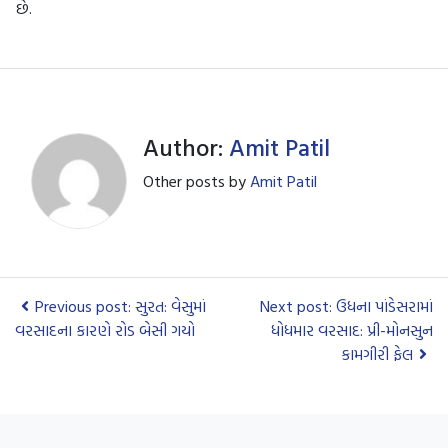
છે.
Author:
Amit Patil
Other posts by
Amit Patil
Previous post: સુરત: વેસુમાં
Next post: ઉધના પાંડેસરામાં
વરસાદના કારણે રોડ બેસી ગયો
ધોધમાર વરસાદ: પ્રી-મોનસુન
કામગીરી ફેલ