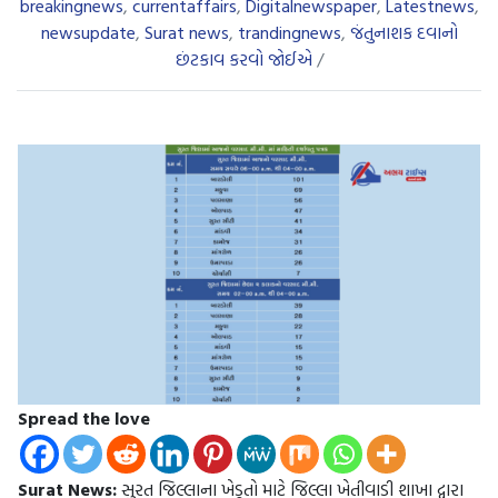
breakingnews
,
currentaffairs
,
Digitalnewspaper
,
Latestnews
,
newsupdate
,
Surat news
,
trandingnews
,
જંતુનાશક દવાનો
છંટકાવ કરવો જોઈએ
/
Spread the love
Surat News:
સુરત જિલ્લાના ખેડૂતો માટે જિલ્લા ખેતીવાડી શાખા દ્વારા