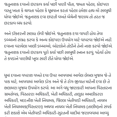
જંતુનાશક દવાનો છંટકાવ કર્યા પછી પાણી પીતા, જમતા પહેલા, કોઇપણ
વસ્તુ ખાતા કે ચાવતા પહેલા કે ધૂમ્રપાન કરતાં પહેલા હંમેશા હાથ-મોં સાબુથી
ધોવા જોઈએ. જંતુનાશક દવા છાંટતી વખતે બેચેની જણાય તો તરત જ
છંટકાવ બંધ કરવો.
અને ડૉક્ટરની સલાહ લેવી જોઈએ. જંતુનાશક દવા વાપરી હોય તેવા
ડબ્બાનો સંગ્રહ કરવા કે અન્ય કોઇપણ ઉપયોગ માટે વાપરવા જોઈએ નહીં.
દવાના વરાયેલા ખાલી ડબ્બાઓ, બોટલોને તોડીને તેનો નાશ કરવો જોઈએ.
જંતુનાશક દવાનો છંટકાવ પૂરો કર્યા પછી સાબુથી સ્નાન કરવું. પહેર્યા હોય
તે કપડાંને પાણીથી ખૂબ સારી રીતે ધોવા જોઈએ.
ધુમાં દવાના વપરાશ વખતે દવા ઉપર આપવામાં આવેલ લેબલ મુજબ જે-તે
પાક માટે, આપવામાં આવેલ ડોઝ અને જે તે રોગ-જીવાત માટેની દવા છે તે
ભલામણ મુજબ ઉપયોગ કરવો. આ અંગે વધુ જાણકારી આપના વિસ્તારના
ગ્રામસેવક, વિસ્તરણ અઘિકારી, ખેતી અધિકારી, તાલુકા અમલીકરણ
અધિકારી, મદદનીશ ખેતી નિયામક, જિલ્લા ખેતીવાડી અધિકારી, નાયબ
ખેતી નિયામમક(વિસ્તરણ) અથવા નાયબ ખેતી નિયામક (તાલીમ)નો સંપર્ક
કરી શકાશે એમ ખેતીવાડી અધિકારી-સુરતની યાદીમાં જણાવવામાં આવ્યું