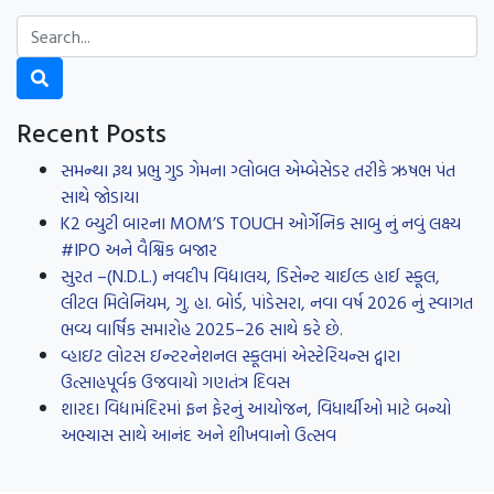
Recent Posts
સમન્થા રૂથ પ્રભુ ગુડ ગેમના ગ્લોબલ એમ્બેસેડર તરીકે ઋષભ પંત
સાથે જોડાયા
K2 બ્યુટી બારના MOM’S TOUCH ઓર્ગેનિક સાબુ નું નવું લક્ષ્ય
#IPO અને વૈશ્વિક બજાર
સુરત –(N.D.L.) નવદીપ વિદ્યાલય, ડિસેન્ટ ચાઈલ્ડ હાઈ સ્કૂલ,
લીટલ મિલેનિયમ, ગુ. હા. બોર્ડ, પાંડેસરા, નવા વર્ષ 2026 નું સ્વાગત
ભવ્ય વાર્ષિક સમારોહ 2025–26 સાથે કરે છે.
વ્હાઇટ લોટસ ઇન્ટરનેશનલ સ્કૂલમાં એસ્ટેરિયન્સ દ્વારા
ઉત્સાહપૂર્વક ઉજવાયો ગણતંત્ર દિવસ
શારદા વિદ્યામંદિરમાં ફન ફેરનું આયોજન, વિધાર્થીઓ માટે બન્યો
અભ્યાસ સાથે આનંદ અને શીખવાનો ઉત્સવ