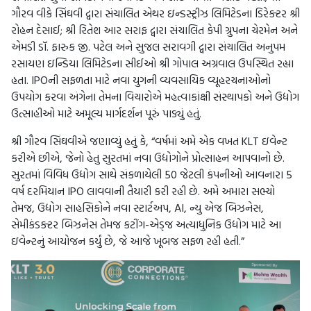
ગૌરવ વીકે સિંઘવી દ્વારા સંચાલિત એથર ઇન્ડસ્ટ્રીઝ લિમિટેડના ડિરેક્ટર શ્રી
રોહન દેસાઈ; શ્રી રિતેશ આર સરાફ દ્વારા સંચાલિત કેપી ગ્રુપના ચેરમેન અને
એમડી ડૉ. ફારુક જી. પટેલ અને સુજલ સરાવગી દ્વારા સંચાલિત અનુપમ
રસાયણ ઇન્ડિયા લિમિટેડના સીઈઓ શ્રી ગોપાલ અગ્રવાલ ઉપસ્થિત રહ્યા
હતા. IPOની સફળતા માટે નવા યુગની વ્યવસાયિક વ્યૂહરચનાઓનો
ઉપયોગ કરવા અંગેના તેમના વિચારોએ મહત્વાકાંક્ષી સંસ્થાપકો અને ઉદ્યોગ
ઉત્સાહીઓ માટે અમૂલ્ય માર્ગદર્શન પૂરું પાડ્યું હતું.
શ્રી ગૌરવ સિંઘવીએ જણાવ્યું હતું કે, “વર્ષમાં અમે એક વખત KLT ઇવેન્ટ
કરીએ છીએ, જેનો હેતુ સુરતમાં નવા ઉદ્યોગોને પ્રોત્સાહન આપવાનો છે.
સુરતમાં વિવિધ ઉદ્યોગ સાથે સંકળાયેલી 50 જેટલી કંપનીઓ આવનારા 5
વર્ષ દરમિયાન IPO લાવવાની તૈયારી કરી રહી છે. અમે અમારા સભ્યો
તેમજ, ઉદ્યોગ સાહસિકોને નવા સ્ટાર્ટઅપ, AI, ન્યુ એજ બિઝનેસ,
સેમીકંડક્ટર બિઝનેસ તેમજ કટીંગ-એડ્જ અત્યાધુનિક ઉદ્યોગ માટે આ
ઇવેન્ટનું આયોજન કર્યું છે, જે આજે ખૂબજ સફળ રહી હતી.”