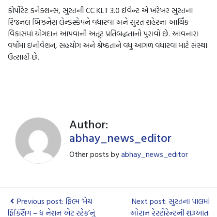
કોર્પોરેટ કનેક્શન્સ, સુરતની CC KLT 3.0 ઈવેન્ટ એ ખરેખર સુરતના
રિજનલ બિઝનેસ લેન્ડસ્કેપને વધારવા અને સુરત શહેરના આર્થિક
વિકાસમાં યોગદાન આપવાની અતૂટ પ્રતિબદ્ધતાનો પુરાવો છે. આવનારા
વર્ષોમાં ઇનોવેશન, સહયોગ અને શ્રેષ્ઠતાને વધુ આગળ વધારવા માટે સંસ્થા
ઉત્સાહી છે.
Author:
abhay_news_editor
Other posts by
abhay_news_editor
Previous post: ફિલ્મ ‘મેચ
Next post: સુરતના પાલમાં
ફિક્સિંગ – ધ નેશન એટ સ્ટેક’નું
ઓરાન રેસ્ટોરેન્ટની શરૂઆત: