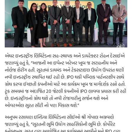
એથર ઇન્ડસ્ટ્રીઝ લિમિટેડના સહ-સ્થાપક અને ડાયરેક્ટર રોહન દેસાઈએ
જણાવ્યું હતું કે, “આજની આ ઇવેન્ટ ખરેખર ખૂબ જ સરાહનીય અને
નોલેજ શેરીંગ હતી. સુરતમાં ડાયમંડ અને ટેક્સટાઇલ ઉદ્યોગ ઉપરાંત ઘણી
નવી ઇન્ડસ્ટ્રીઝ સ્થાપિત થઈ રહી છે. IPO થકી પબ્લિક પાર્ટનરશીપ સાથે
ગ્રોથ કરવા ઈચ્છતી કંપનીઓ માટે આ કાર્યક્રમ ખૂબ જ માર્ગદર્શક રહ્યો હતો.
ટૂંક સમયમાં જ અંદાજિત 20 જેટલી કંપનીઓ IPO લાવવા પ્રયાસ કરી રહી
છે. ઇન્ડસ્ટ્રીઝનો ગ્રોથ થશે તો નવી રોજગારીનું સર્જન થશે અને
ઓવરઓલ સુરત સીટી નો પણ વિકાસ થશે.”
અનુપમ રસાયણ ઇન્ડિયા લિમિટેડના સીઈઓ શ્રી ગોપાલ અગ્રવાલે
જણાવ્યું હતું કે, “સુરતની ભૂમિ ઉદ્યોગ સાહસિકોની ભૂમિ છે. કોર્પોરેટ
કનેક્શન્સ, સુરત દ્વારા આયોજિત આ કાર્યક્રમમાં આવીને મને IPO દ્વારા