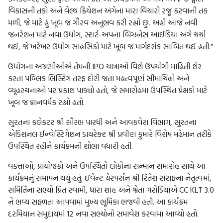
વિકાસની તકો અને વેલ્થ ક્રિયેશન અંગેના મારા વિચારો રજૂ કરવાની તક
મળી, જે માટે હું ખૂબ જ ગૌરવ અનુભવ કરી રહ્યો છું. અહીં આજે નવી
જનરેશન માટે નવા ઉદ્યોગ, સ્ટાર્ટ-અપના બિઝનેસ આઈડિયા અંગે ચર્ચા
થઈ, જે ખરેખર ઉદ્યોગ સાહસિકો માટે ખૂબ જ માર્ગદર્શક સાબિત થઈ હતી.”
ઉદ્યોગના અગ્રણીઓએ તેમની IPO યાત્રાઓ વિશે ઉપયોગી માહિતી શેર
કરતાં પબ્લિક લિસ્ટિંગ તરફ દોરી જતા મહત્વપૂર્ણ સીમાચિહ્નો અને
વ્યૂહરચનાઓ પર પ્રકાશ પાડ્યો હતો, જે સમારોહમાં ઉપસ્થિત પ્રેક્ષકો માટે
ખૂબ જ જ્ઞાનવર્ધક રહ્યો હતો.
સુરતના કલેકટર શ્રી સૌરભ પારધી અને આવકવેરા વિભાગ, સુરતના
એડિશનલ ઈન્વેસ્ટિગેશન ડાયરેક્ટ શ્રી પ્રવીણ કુમારે વિશેષ મહેમાન તરીકે
ઉપસ્થિત રહીને કાર્યક્રમની શોભા વધારી હતી.
વક્તાઓ, પ્રાયોજકો અને ઉપસ્થિતો લોકોના સન્માન સમારોહ સાથે આ
કાર્યક્રમનું સમાપન થયું હતું. ઇવેન્ટ ચેરપર્સન શ્રી રિતેશ સરાફના નેતૃત્વમાં,
સમિતિના સભ્યો પ્રિત સ્વામી, ધારા શાહ અને શ્વેતા ગરોડિયાએ CC KLT 3.0
ને ભવ્ય સફળતા આપવામાં મુખ્ય ભૂમિકા ભજવી હતી. આ કાર્યક્રમ
દરમિયાન સમુદાયમાં 12 નવા સભ્યોનો સમાવેશ કરવામાં આવ્યો હતો.