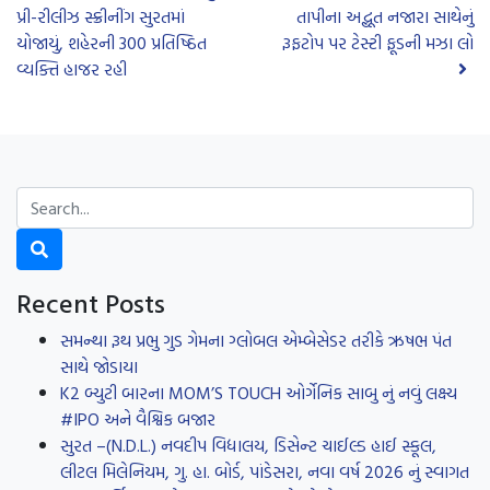
પ્રી-રીલીઝ સ્ક્રીનીંગ સુરતમાં
તાપીના અદ્ભૂત નજારા સાથેનું
યોજાયું, શહેરની 300 પ્રતિષ્ઠિત
રૂફટોપ પર ટેસ્ટી ફૂડની મઝા લો
વ્યક્તિ હાજર રહી
Recent Posts
સમન્થા રૂથ પ્રભુ ગુડ ગેમના ગ્લોબલ એમ્બેસેડર તરીકે ઋષભ પંત
સાથે જોડાયા
K2 બ્યુટી બારના MOM’S TOUCH ઓર્ગેનિક સાબુ નું નવું લક્ષ્ય
#IPO અને વૈશ્વિક બજાર
સુરત –(N.D.L.) નવદીપ વિદ્યાલય, ડિસેન્ટ ચાઈલ્ડ હાઈ સ્કૂલ,
લીટલ મિલેનિયમ, ગુ. હા. બોર્ડ, પાંડેસરા, નવા વર્ષ 2026 નું સ્વાગત