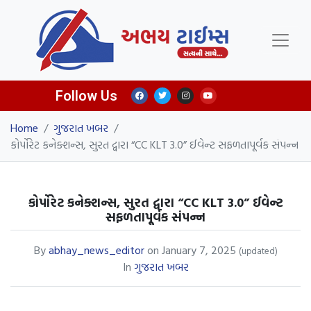
Follow Us
Home
/
ગુજરાત ખબર
/
કોર્પોરેટ કનેક્શન્સ, સુરત દ્વારા “CC KLT 3.0” ઈવેન્ટ સફળતાપૂર્વક સંપન્ન
કોર્પોરેટ કનેક્શન્સ, સુરત દ્વારા “CC KLT 3.0” ઈવેન્ટ
સફળતાપૂર્વક સંપન્ન
By
abhay_news_editor
on
January 7, 2025
(updated)
In
ગુજરાત ખબર