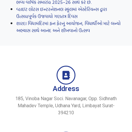
ભવ્ય વાર્ષિક સમારોહ 2025–26 સાથે કરે છે.
વ્હાઇટ લોટસ ઇન્ટરનેશનલ સ્કૂલમાં એસ્ટેરિયન્સ દ્વારા
ઉત્સાહપૂર્વક ઉજવાયો ગણતંત્ર દિવસ
શારદા વિદ્યામંદિરમાં ફન ફેરનું આયોજન, વિધાર્થીઓ માટે બન્યો
અભ્યાસ સાથે આનંદ અને શીખવાનો ઉત્સવ
Address
185, Vinoba Nagar Soci. Navanagar, Opp. Sidhnath
Mahadev Temple, Udhana Yard, Limbayat Surat-
394210