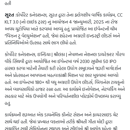
હતી
સુરત
:કોર્પોરેટ કનેક્શન્સ, સુરત દ્વારા તેના ફ્લેગશીપ વાર્ષિક કાર્યક્રમ, CC
KLT 3.0 (નો લાઈક ટ્રસ્ટ) નું આયોજન 4 જાન્યુઆરી, 2025 ના રોજ
અવધ યુટોપિયા ખાતે કરવામાં આવ્યું હતું. પ્રાયોજિત આ ઈવેન્ટની થીમ
“વિઝન ટુ વેલ્યુએશન” હતી, જેમાં શહેરના અગ્રણી ઇન્ડસ્ટ્રી લીડર્સ અને
પ્રતિનિધિઓએ ઉત્સાહ સાથે ભાગ લીધો હતો.
કોર્પોરેટ કનેક્શન્સ, ઇન્ડિયા | શ્રીલંકા | નેપાળના નેશનલ ડાયરેક્ટર ગૌરવ
વીકે સિંઘવી દ્વારા આયોજિત આ ઈવેન્ટમાં વર્ષ 2030 સુધીમાં 50 IPO
હાંસલ કરવા માટેની તૈયારી કરી રહેલા ઉદ્યોગ સમુદાયને જરૂરી માર્ગદર્શન
અને પ્રોત્સાહન આપવાના મહત્વાકાંક્ષી મિશન પર ભાર મૂકવામાં આવ્યો
હતો. આ ઇવેન્ટમાં 180+ થી વધુ અગ્રણી ઉદ્યોગ લીડર્સ, બિઝનેસ ટાયકૂનો
અને વ્યાવસાયિકો હાજર રહ્યા હતા. આ કાર્યક્રમે ઇનોવેશન, નેટવર્કિંગ અને
સહકાર માટે એક ઉપયોગી અને પરિવર્તનશીલ પ્લેટફોર્મ ઉપલબ્ધ કરાવ્યું
હતું.
કાર્યક્રમની શરૂઆત એક ડાયનેમિક કીનોટ સેશન અને ફાયરસાઇડ ચેટ
સાથે થઈ હતી. જેમાં પ્રખ્યાત વક્તાઓ તરીકે શ્રીમતી ગીતા મોદી દ્વારા
સંચાલિત સુચી સેમિકોનના સ્થાપક અને સીઈઓ શ્રી અશોક મહેતા; શ્રી