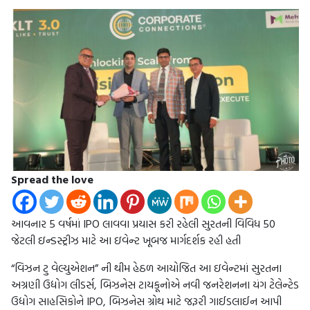
Spread the love
આવનાર 5 વર્ષમાં IPO લાવવા પ્રયાસ કરી રહેલી સુરતની વિવિધ 50
જેટલી ઇન્ડસ્ટ્રીઝ માટે આ ઇવેન્ટ ખૂબજ માર્ગદર્શક રહી હતી
“વિઝન ટુ વેલ્યુએશન” ની થીમ હેઠળ આયોજિત આ ઇવેન્ટમાં સુરતના
અગ્રણી ઉદ્યોગ લીડર્સ, બિઝનેસ ટાયકૂનોએ નવી જનરેશનના યંગ ટેલેન્ટેડ
ઉદ્યોગ સાહસિકોને IPO, બિઝનેસ ગ્રોથ માટે જરૂરી ગાઈડલાઈન આપી