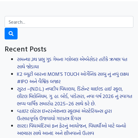
Recent Posts
સમન્થા રૂથ પ્રભુ ગુડ ગેમના ગ્લોબલ એમ્બેસેડર તરીકે ઋષભ પંત
સાથે જોડાયા
K2 બ્યુટી બારના MOM’S TOUCH ઓર્ગેનિક સાબુ નું નવું લક્ષ્ય
#IPO અને વૈશ્વિક બજાર
સુરત –(N.D.L.) નવદીપ વિદ્યાલય, ડિસેન્ટ ચાઈલ્ડ હાઈ સ્કૂલ,
લીટલ મિલેનિયમ, ગુ. હા. બોર્ડ, પાંડેસરા, નવા વર્ષ 2026 નું સ્વાગત
ભવ્ય વાર્ષિક સમારોહ 2025–26 સાથે કરે છે.
વ્હાઇટ લોટસ ઇન્ટરનેશનલ સ્કૂલમાં એસ્ટેરિયન્સ દ્વારા
ઉત્સાહપૂર્વક ઉજવાયો ગણતંત્ર દિવસ
શારદા વિદ્યામંદિરમાં ફન ફેરનું આયોજન, વિધાર્થીઓ માટે બન્યો
અભ્યાસ સાથે આનંદ અને શીખવાનો ઉત્સવ