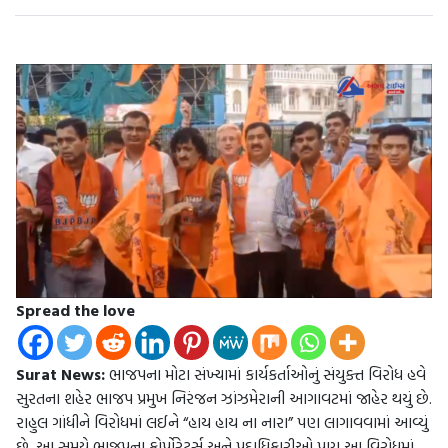
Spread the love
Surat News:
ભાજપના મોટા સંખ્યામાં કાર્યકર્તાઓનું સંયુક્ત વિરોધ હવે
સુરતના શહેર ભાજપ પ્રમુખ નિરંજન ઝાંઝમેરાની આગાવટમાં જાહેર થયું છે.
રાહુલ ગાંધીને વિરોધમાં લઈને “હાય હાય ના નારા” પણ લાગાવવામાં આવ્યું
છે. આ સમયે ભાજપના કોર્પોરેટર્સ અને પદાધિકારીઓ પણ આ વિરોધમાં