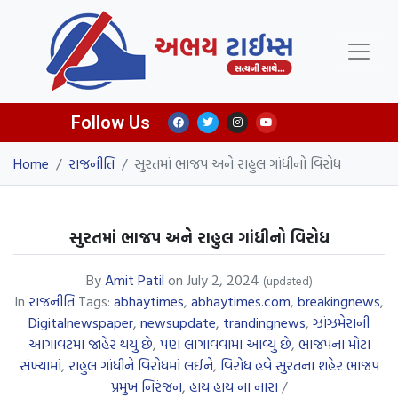
Follow Us
Home
/
રાજનીતિ
/
સુરતમાં ભાજપ અને રાહુલ ગાંધીનો વિરોધ
સુરતમાં ભાજપ અને રાહુલ ગાંધીનો વિરોધ
By
Amit Patil
on
July 2, 2024
(updated)
In
રાજનીતિ
Tags:
abhaytimes
,
abhaytimes.com
,
breakingnews
,
Digitalnewspaper
,
newsupdate
,
trandingnews
,
ઝાંઝમેરાની
આગાવટમાં જાહેર થયું છે
,
પણ લાગાવવામાં આવ્યું છે
,
ભાજપના મોટા
સંખ્યામાં
,
રાહુલ ગાંધીને વિરોધમાં લઈને
,
વિરોધ હવે સુરતના શહેર ભાજપ
પ્રમુખ નિરંજન
,
હાય હાય ના નારા
/