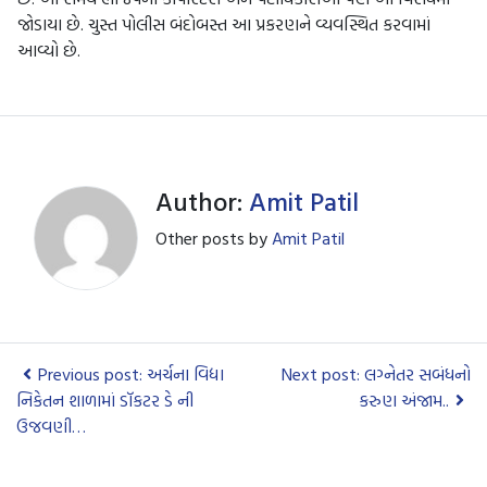
જોડાયા છે. ચુસ્ત પોલીસ બંદોબસ્ત આ પ્રકરણને વ્યવસ્થિત કરવામાં
આવ્યો છે.
Author:
Amit Patil
Other posts by
Amit Patil
Previous post: અર્ચના વિદ્યા
Next post: લગ્નેતર સબંધનો
નિકેતન શાળામાં ડૉકટર ડે ની
કરુણ અંજામ..
ઉજવણી…