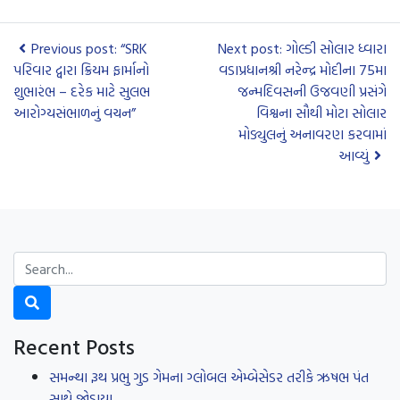
Previous post: “SRK
Next post: ગોલ્ડી સોલાર ધ્વારા
પરિવાર દ્વારા ક્રિયમ ફાર્માનો
વડાપ્રધાનશ્રી નરેન્દ્ર મોદીના 75મા
શુભારંભ – દરેક માટે સુલભ
જન્મદિવસની ઉજવણી પ્રસંગે
આરોગ્યસંભાળનું વચન”
વિશ્વના સૌથી મોટા સોલાર
મોડ્યુલનું અનાવરણ કરવામાં
આવ્યું
Recent Posts
સમન્થા રૂથ પ્રભુ ગુડ ગેમના ગ્લોબલ એમ્બેસેડર તરીકે ઋષભ પંત
સાથે જોડાયા