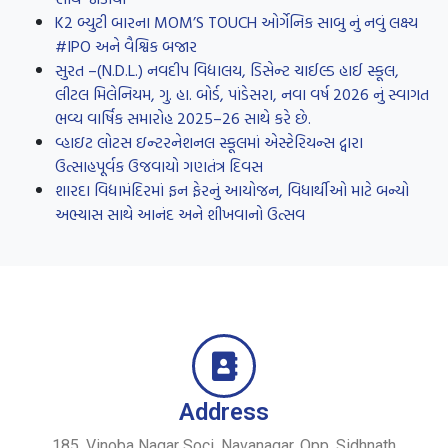
K2 બ્યુટી બારના MOM’S TOUCH ઓર્ગેનિક સાબુ નું નવું લક્ષ્ય
#IPO અને વૈશ્વિક બજાર
સુરત –(N.D.L.) નવદીપ વિદ્યાલય, ડિસેન્ટ ચાઈલ્ડ હાઈ સ્કૂલ,
લીટલ મિલેનિયમ, ગુ. હા. બોર્ડ, પાંડેસરા, નવા વર્ષ 2026 નું સ્વાગત
ભવ્ય વાર્ષિક સમારોહ 2025–26 સાથે કરે છે.
વ્હાઇટ લોટસ ઇન્ટરનેશનલ સ્કૂલમાં એસ્ટેરિયન્સ દ્વારા
ઉત્સાહપૂર્વક ઉજવાયો ગણતંત્ર દિવસ
શારદા વિદ્યામંદિરમાં ફન ફેરનું આયોજન, વિધાર્થીઓ માટે બન્યો
અભ્યાસ સાથે આનંદ અને શીખવાનો ઉત્સવ
Address
185, Vinoba Nagar Soci. Navanagar, Opp. Sidhnath