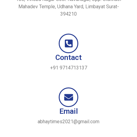
Mahadev Temple, Udhana Yard, Limbayat Surat-
394210
Contact
+91 9714713137
Email
abhaytimes2021@gmail.com