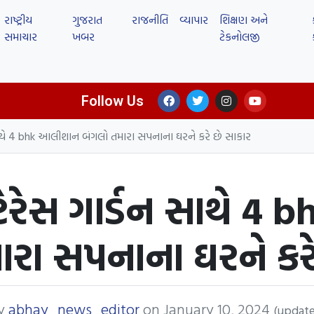
રાષ્ટ્રીય
ગુજરાત
રાજનીતિ
વ્યાપાર
શિક્ષણ અને
સમાચાર
ખબર
ટેકનોલજી
Follow Us
 સાથે 4 bhk આલીશાન બંગલો તમારા સપનાના ઘરને કરે છે સાકાર
ટેરેસ ગાર્ડન સાથે 
ારા સપનાના ઘરને કરે
y
abhay_news_editor
on
January 10, 2024
(update