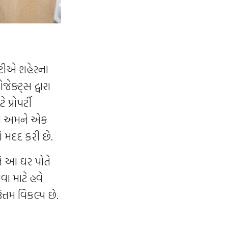
્ટીએ શહેરના
ેક્ટ્સ દ્વારા
પ્રોપર્ટી
ીએ અમને એક
ાં મદદ કરી છે.
ને આ ઘર પોતે
ા માટે હવે
્તમ વિકલ્પ છે.