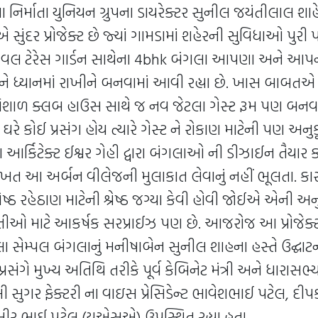
નિર્માતા યુનિયન ગ્રુપના ડાયરેક્ટર સુનીલ જયંતીલાલ શાહે જ
સુંદર પ્રોજેક્ટ છે જ્યાં ગામડામાં શહેરની સુવિધાઓ પુરી
 લેવલ ટેરેસ ગાર્ડન સાથેના 4bhk બંગલા આપણા અને આપ
ને ધ્યાનમાં રાખીને બનવામાં આવી રહ્યા છે. ખાસ બાબતએ છે
શાળ ક્લબ હાઉસ સાથે જ નવ જેટલા ગેસ્ટ રૂમ પણ બનવામ
 ઘરે કોઈ પ્રસંગ હોય ત્યારે ગેસ્ટ ને રોકાણ માટેની પણ અનુ
 આર્કિટેક્ટ ઈશ્વર ગેહી દ્વારા બંગલાઓ ની ડીઝાઈન તૈયાર
 વખત આ અર્બન વીલેજની મુલાકાત લેવાનું નહીં ભૂલતા. કા
ેષ્ઠ રહેઠાણ માટેની શ્રેષ્ઠ જગ્યા કેવી હોવી જોઈએ એની અન
ાતીઓ માટે આકર્ષક સરપ્રાઈઝ પણ છે. આજરોજ આ પ્રોજેક્
 સેમ્પલ બંગલાનું મનીષાબેન સુનીલ શાહના હસ્તે ઉદ્ઘાટન
પ્રસંગે મુખ્ય અતિથિ તરીકે પૂર્વ કેબિનેટ મંત્રી અને ધારાસભ
ી સુગર ફેક્ટરી ના વાઇસ પ્રેસિડેન્ટ ભાવેશભાઈ પટેલ, દી
ીર ભાઈ પટેલ (યુએસએ) ઉપસ્થિત રહ્યા હતા.