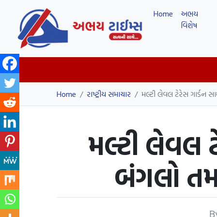
Home
અભય
વિશેષ
Home
/
રાષ્ટ્રીય સમાચાર
/
મલ્ટી લેવલ ટેરેસ ગાર્ડન
મલ્ટી લેવલ 
બંગલો તમ
B