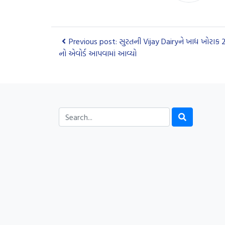
Previous post: સુરતની Vijay Dairyને ખાદ્ય ખોરાક
નો એવોર્ડ આપવામાં આવ્યો