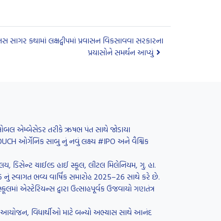
સ સાગર કથામાં લક્ષદ્વીપમાં પ્રવાસન વિકસાવવા સરકારના
પ્રયાસોને સમર્થન આપ્યું
 ગ્લોબલ એમ્બેસેડર તરીકે ઋષભ પંત સાથે જોડાયા
H ઓર્ગેનિક સાબુ નું નવું લક્ષ્ય #IPO અને વૈશ્વિક
લય, ડિસેન્ટ ચાઈલ્ડ હાઈ સ્કૂલ, લીટલ મિલેનિયમ, ગુ. હા.
26 નું સ્વાગત ભવ્ય વાર્ષિક સમારોહ 2025–26 સાથે કરે છે.
લમાં એસ્ટેરિયન્સ દ્વારા ઉત્સાહપૂર્વક ઉજવાયો ગણતંત્ર
રનું આયોજન, વિધાર્થીઓ માટે બન્યો અભ્યાસ સાથે આનંદ