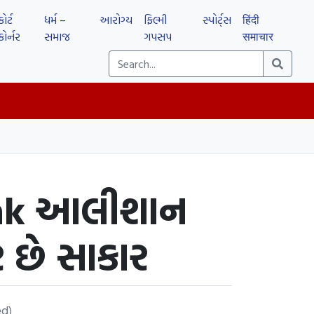
કોર્ટ
ધર્મ –
આરોગ્ય
ફિલ્મી
સ્પોર્ટ્સ
हिंदी
કોર્નર
સમાજ
ગપસપ
समाचार
4 bhk આલીશાન
 છે સાકાર
d)