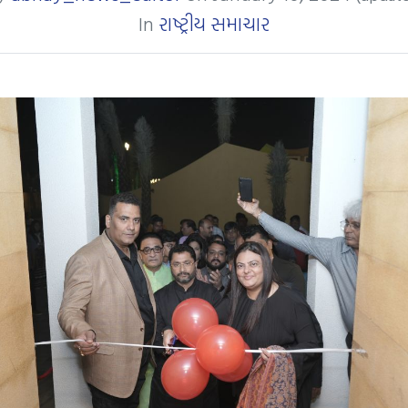
In
રાષ્ટ્રીય સમાચાર