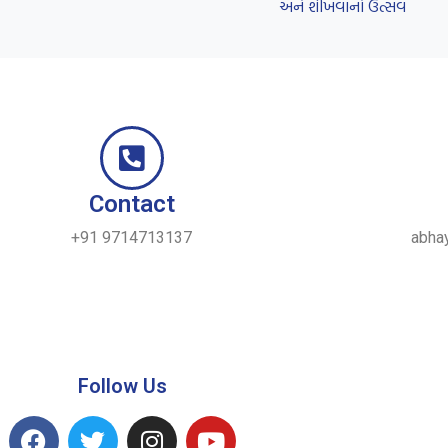
અને શીખવાનો ઉત્સવ
Contact
+91 9714713137
abha
Follow Us