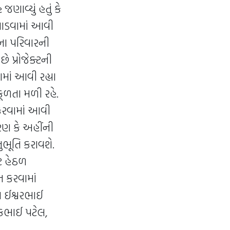
ણાવ્યું હતું કે
 પાડવામાં આવી
ના પરિવારની
 પ્રોજેક્ટની
ાં આવી રહ્યા
કૂળતા મળી રહે.
 કરવામાં આવી
રણ કે અહીંની
ુભૂતિ કરાવશે.
ટ હેઠળ
 કરવામાં
્ય ઈશ્વરભાઈ
પકભાઈ પટેલ,