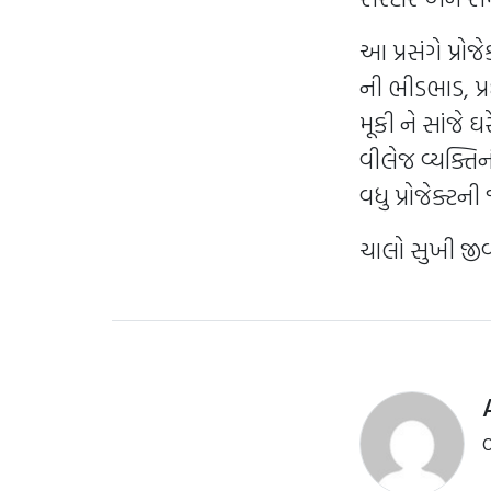
આ પ્રસંગે પ્રો
ની ભીડભાડ, પ્ર
મૂકી ને સાંજે 
વીલેજ વ્યક્તિન
વધુ પ્રોજેક્ટની 
ચાલો સુખી જી
O