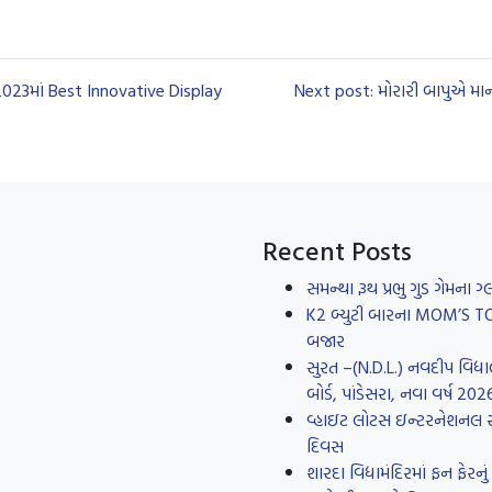
 2023માં Best Innovative Display
Next post: મોરારી બાપુએ માન
Recent Posts
સમન્થા રૂથ પ્રભુ ગુડ ગેમના
K2 બ્યુટી બારના MOM’S TOUC
બજાર
સુરત –(N.D.L.) નવદીપ વિદ્યા
બોર્ડ, પાંડેસરા, નવા વર્ષ 20
વ્હાઇટ લોટસ ઇન્ટરનેશનલ સ્કૂ
દિવસ
શારદા વિદ્યામંદિરમાં ફન ફે