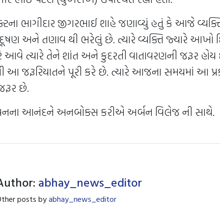
જેક્ટના ભાગીદાર જીગરભાઈ શાહે જણાવ્યું હતું કે આજે વ્યક્
દૂષણ અને તણાવ થી ભરેલું છે. ત્યારે વ્યક્તિ જ્યારે આખો 
ઘરે આવે ત્યારે તેને શાંત અને કુદરતી વાતાવરણની જરૂર હો
ી આ જરૂરિયાતને પૂરી કરે છે. ત્યારે આજના સમયમાં આ પ્રક
જરૂર છે.
વનના આનંદને અનબોક્સ કરીએ અર્બન વિલેજ ની સાથે.
Author:
abhay_news_editor
ther posts by
abhay_news_editor