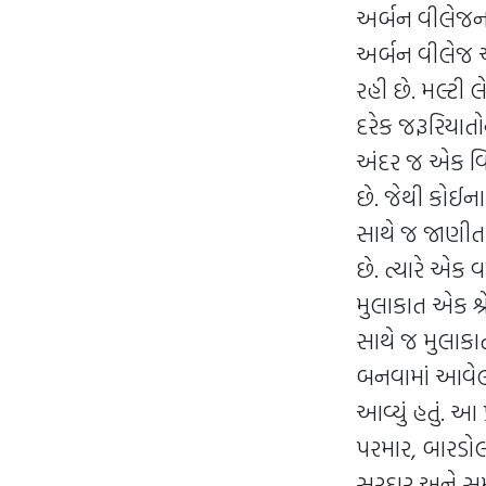
અર્બન વીલેજના 
અર્બન વીલેજ એ 
રહી છે. મલ્ટી
દરેક જરૂરિયાતો
અંદર જ એક વિ
છે. જેથી કોઈના
સાથે જ જાણીતા
છે. ત્યારે એક
મુલાકાત એક શ્ર
સાથે જ મુલાક
બનવામાં આવેલા
આવ્યું હતું. આ 
પરમાર, બારડોલ
સરદાર અને સમ