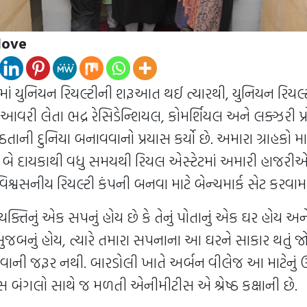
love
85માં યુનિયન રિયલ્ટીની શરૂઆત થઈ ત્યારથી, યુનિયન રિયલ
 આવરી લેતા ભદ્ર રેસિડેન્શિયલ, કોમર્શિયલ અને લક્ઝરી પ્રોજ
્ઠતાની દુનિયા બનાવવાનો પ્રયાસ કર્યો છે. અમારા ગ્રાહકો માટે 
બે દાયકાથી વધુ સમયથી રિયલ એસ્ટેટમાં અમારી હાજર
 વિશ્વસનીય રિયલ્ટી કંપની બનવા માટે બેન્ચમાર્ક સેટ કરવામ
્યક્તિનું એક સપનું હોય છે કે તેનું પોતાનું એક ઘર હોય અ
ુજબનું હોય, ત્યારે તમારા સપનાના આ ઘરને સાકાર થતું જોવ
જવાની જરૂર નથી. બારડોલી ખાતે અર્બન વીલેજ આ માટેનું ઉત
 બંગલો સાથે જ મળતી એનીમીટીસ એ શ્રેષ્ઠ કક્ષાની છે.