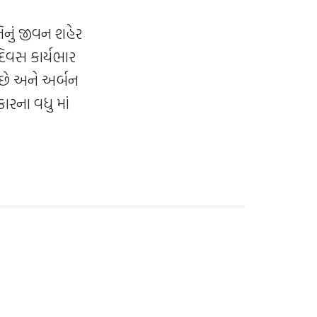
તિનું જીવન શહેર
દિવસ કાર્યભાર
ય છે અને અર્બન
ારના વધુ માં