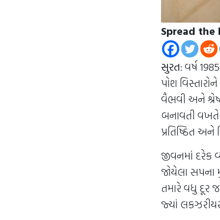
Spread the 
સુરત
: વર્ષ 19
પોશ વિસ્તારોને
વૈભવી અને શ્રેષ
બનાવતી વખતે 
પ્રતિષ્ઠિત અને
જીવનમાં દરેક વ
જોયેલા સપના મ
તમારે વધુ દૂર 
જ્યાં લકઝરીયસ