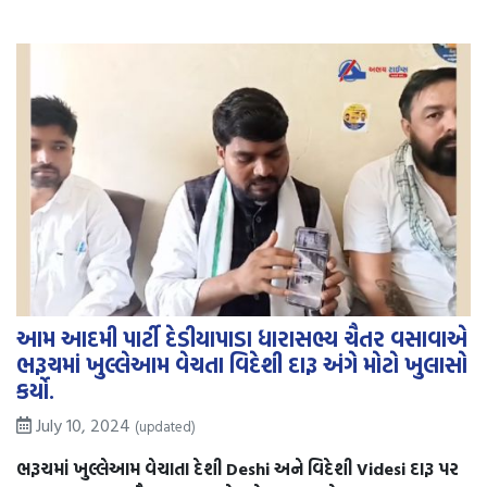
આમ આદમી પાર્ટી દેડીયાપાડા ધારાસભ્ય ચૈતર વસાવાએ
ભરૂચમાં ખુલ્લેઆમ વેચતા વિદેશી દારૂ અંગે મોટો ખુલાસો
કર્યો.
July 10, 2024
(updated)
ભરૂચમાં ખુલ્લેઆમ વેચાતા દેશી Deshi અને વિદેશી Videsi દારૂ પર