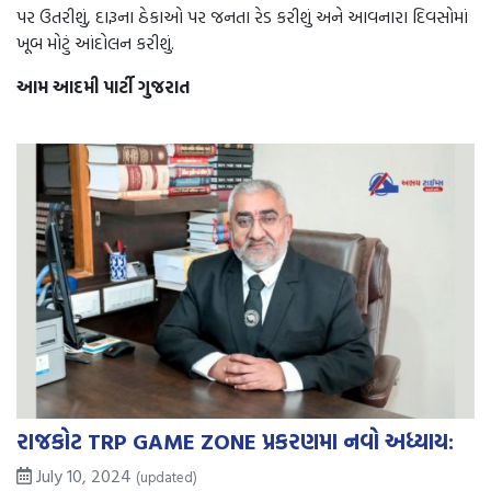
પર ઉતરીશું, દારૂના ઠેકાઓ પર જનતા રેડ કરીશું અને આવનારા દિવસોમાં
ખૂબ મોટું આંદોલન કરીશું.
આમ આદમી પાર્ટી ગુજરાત
રાજકોટ TRP GAME ZONE પ્રકરણમા નવો અધ્યાય:
July 10, 2024
(updated)