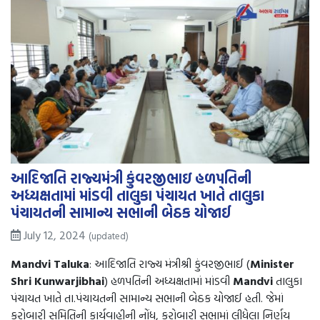
આદિજાતિ રાજ્યમંત્રી કુંવરજીભાઇ હળપતિની
અધ્યક્ષતામાં માંડવી તાલુકા પંચાયત ખાતે તાલુકા
પંચાયતની સામાન્ય સભાની બેઠક યોજાઈ
July 12, 2024
(updated)
Mandvi Taluka
: આદિજાતિ રાજ્ય મંત્રીશ્રી કુંવરજીભાઈ (
Minister
Shri Kunwarjibhai
) હળપતિની અધ્યક્ષતામાં માંડવી
Mandvi
તાલુકા
પંચાયત ખાતે તા.પંચાયતની સામાન્ય સભાની બેઠક યોજાઈ હતી. જેમાં
કરોબારી સમિતિની કાર્યવાહીની નોંધ, કરોબારી સભામાં લીધેલા નિર્ણય