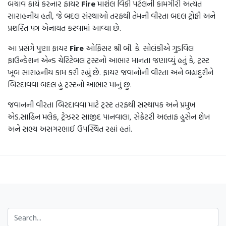
બચાવ કાર્ય કરનાર ફાયર
Fire
માર્શલ વિકી પટેલની કામગીરી અત્યંત
સારાહનીય હતી, જે બદલ સંસ્થાઓ તરફથી તેમની વીરતા બદલ ટ્રોફી અને
પ્રશસ્તિ પત્ર એનાયત કરવામાં આવ્યા છે.
આ પ્રસંગે પુણા ફાયર
Fire
ઓફિસર શ્રી બી. કે. સોલંકીએ ગુડવિલ
ફાઉન્ડેશન એન્ડ ચેરિટેબલ ટ્રસ્ટનો આભાર માનતા જણાવ્યું હતું કે, ટ્રસ્ટ
ખૂબ સારાહનીય કામ કરી રહ્યું છે. ફાયર જવાનોની વીરતા અને બહાદુરીને
બિરદાવવા બદલ હું ટ્રસ્ટનો આભાર માનું છું.
જવાનની વીરતા બિરદાવવા માટે ટ્રસ્ટ તરફથી સંસ્થાપક અને પ્રમુખ
એડ.સાહિન મલેક, ટ્રેઝરર સાજીદ પાનવાલા, સેક્રેટરી અલ્તાફ હુસેન શેખ
અને સભ્ય અસગરભાઈ ઉપસ્થિત રહ્યાં હતાં.