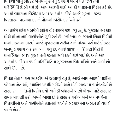
વિદ્યાર્થીઓનું ડોક્ટર બનવાનું સપનું લગભગ ખતમ થઈ જાય તેવી
પરિસ્થિતિ ઊભી થઈ છે. આમ આદમી પાર્ટી આ ફી વધારાનો વિરોધ કરે છે.
આ ફી વધારાના વિરોધમાં આમ આદમી પાર્ટીએ આજે સુરતમાં કરંજ
વિસ્તારમાં પદયાત્રા કરીને પોતાનો વિરોધ દર્શાવ્યો હતો.
આ પ્રસંગે પ્રદેશ મહામંત્રી રાકેશ હીરપરાએ જણાવ્યું હતું કે, ગુજરાત સરકાર
મોંઘી ફી ના નામે વાલીઓને લૂંટી રહી છે. હકીકતમાં ભાજપની શિક્ષા વિરોધી
માનસિકતાના કારણે આજે ગુજરાતમાં ગરીબ અને મધ્યમ વર્ગ માટે ડોક્ટર
બનવું લગભગ અશક્ય બની ગયું છે. આજે ભાજપની શિક્ષણ વિરોધી
માનસિકતા સમગ્ર ગુજરાતની જનતા સામે છતી થઈ ગઈ છે. અને આમ
આદમી પાર્ટી આ કપરી પરિસ્થિતિમાં ગુજરાતના વિદ્યાર્થીઓ અને વાલીઓ
સાથે ઊભી છે.
વિપક્ષ નેતા પાયલ સાકરીયાએ જણાવ્યું હતું કે, આજે આમ આદમી પાર્ટીના
પ્રદેશના નેતાઓ, સ્થાનિક પદાધિકારીઓ અને મોટી સંખ્યામાં કાર્યકર્તાઓએ
સરકારની નીતિનો વિરોધ કર્યો અને ફી વધારાને પાછો ખેંચવા માટે સરકાર
સમક્ષ માગણી કરી. અમને આશા છે કે સરકાર ગરીબ અને મધ્યમવર્ગના
વિદ્યાર્થીઓ અને વાલીઓને ધ્યાનમાં રાખીને સરકાર આ અસહ્ય ફી વધારો
પાછો ખેંચશે.