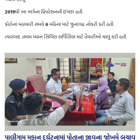
2019
થી આ અંગેના પ્રિપરેશનની ઈચ્છા હતી.
કોરોના મહામારી સમયે
6
મહિના માટે જુનાગઢ નોકરી કરી હતી.
ત્યારબાદ તમામ ધ્યાન સિવિલ સર્વિસિસ માટે તૈયારીઓ ચાલું કરી હતી.
પાલીગામ મકાન દુર્ઘટનામાં પોતાના જીવના જોખમે બચાવ