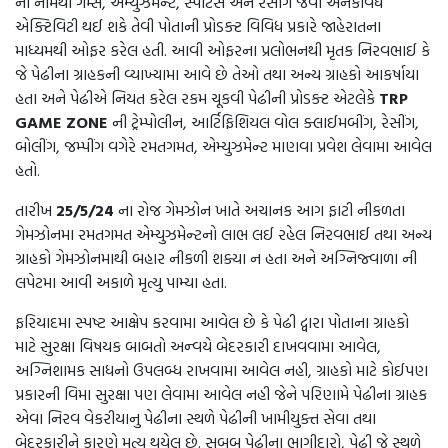
ના નામથી ગેમ્સ, એમ્યુઝમેન્ટ, સ્પોર્ટસ અને રેસીંગ જેવી અનેકવિધ
એક્ટિવિટી થઈ શકે તેવી પોતાની પ્રોડક્ટ વિવિધ પ્રકારે જાહેરાતના
માધ્યમથી ઓફર કરેલ હતી. આવી ઓફરના પ્રલોભનથી મૃતક નિરવભાઈ કે
જે પેઢીના ગ્રાહકની વ્યાખ્યામા આવે છે તેઓ તથા અન્ય ગ્રાહકો આકર્ષાયા
હતા અને પેઢીએ નિયત કરેલ રકમ ચૂકવી પેઢીની પ્રોડક્ટ એટલેકે
TRP
GAME ZONE
ની ટ્રેમ્પોલીન, આર્ટિફિશિયલ વોલ ક્લાઈમબીંગ, રેસીંગ,
બોલીંગ, જમ્પીંગ વગેરે રમતગમત, એમ્યુઝમેન્ટ માણવા પ્રવેશ લેવામા આવેલ
હતો.
તારીખ
25/5/24
ના રોજ ગેમઝોન ખાતે અચાનક આગ ફાટી નીકળતા
ગેમઝોનમા રમતગમત એમ્યુઝમેન્ટનો લાભ લઈ રહેલ નિરવભાઈ તથા અન્ય
ગ્રાહકો ગેમઝોનમાથી બહાર નીકળી શક્યા ન હતા અને અગ્નિજ્વાળા ની
લપેટમા આવી અકાળે મૃત્યુ પામ્યા હતા.
ફરિયાદમા સ્પષ્ટ આક્ષેપ કરવામા આવેલ છે કે પેઢી દ્વારા પોતાના ગ્રાહકો
માટે સુરક્ષા વિષયક બાબતો અન્વયે બેદરકારી દાખવવામા આવેલ,
અગ્નિશામક સાધનો ઉપલબ્ધ રાખવામા આવેલ નહી, ગ્રાહકો માટે કોઈપણ
પ્રકારની વિમા સુરક્ષા પણ લેવામા આવેલ નહી જેને પરિણામે પેઢીના ગ્રાહક
એવા નિરવ વેકરીયાનુ પેઢીના સ્થળે પેઢીની ખામીયુક્ત સેવા તથા
બેદરકારીને કારણે મૃત્યુ થયેલ છે. સબબ પેઢીના ભાગીદારો, પેઢી જે સ્થળે