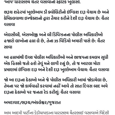
‘આપ’ ધારાસભ્ય ચૈતર વસાવાનો સ્ફોટક ખુલાસો.
ભરૂચ શહેરમાં ખુલ્લેઆમ ડી ક્વોલિટીનો ઇંગ્લિશ દારૂ વેચાય છે અને
કેમિકલવાળા ઇન્જેક્શનો દ્વારા તૈયાર કરીને દેશી દારૂ વેચાય છે: ચૈતર
વસાવા
એલસીબી, એસઓજી અને બી ડિવિઝનના પોલીસ અધિકારીઓ
હજારો લાખોના હપ્તા લે છે, તેના 35 વિડિયો અમારી પાસે છે: ચૈતર
સાવા
આ હપ્તામાંથી ઉચ્ચ પોલીસ અધિકારીઓ અને ભાજપના કમલમ સુધી
એક હિસ્સો જતો હશે તેવું મને લાગી રહ્યું છે, તો જ આટલા મોટા
પ્રમાણમાં ઇંગ્લિશ દારૂ અને દેશી દારૂ ખુલ્લેઆમ વેચાય: ચૈતર વસાવા
જો આ દારૂના ઠેકાઓ અને જે પોલીસ અધિકારી આમાં જોડાયેલા છે,
તેમના પર જો કાર્યવાહી કરવામાં નહીં આવે તો સાત દિવસ બાદ અમે
દારૂના ઠેકાઓ પર જનતા રેડ કરીશું: ચૈતર વસાવા
અમદાવાદ/ભરૂચ/અંકલેશ્વર/ગુજરાત
આમ આદમી પાર્ટીના ડેડીયાપાડાના ધારાસભ્ય ચૈતરભાઈ વસાવાએ વિદેશી