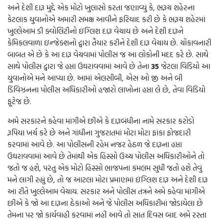
અને દેશી દારૂ મુદ્દે એક મોટો ખુલાસો કરતા જણાવ્યું કે, ભરૂચ શહેરના
કેટલાક યુવાનોએ અમારી સમક્ષ આવીને ફરિયાદ કરી છે કે ભરૂચ શહેરમાં
ખુલ્લેઆમ ડી ક્વોલિટીનો ઇંગ્લિશ દારૂ વેચાય છે અને દેશી દારૂને
કેમિકલવાળા ઇન્જેક્શનો દ્વારા તૈયાર કરીને દેશી દારૂ વેચાય છે. ચોંકાવનારી
બાબત એ છે કે આ દારૂ વેચવામાં પોલીસ જ આ લોકોની મદદ કરે છે. સાથે
સાથે પોલીસ દ્વારા જે હપ્તા ઉઘરાવવામાં આવે છે તેના
35
જેટલા વિડિયો આ
યુવાનોએ મને આપ્યા છે. આમાં એલસીબી, એસ ઓ જી અને બી
ડિવિઝનના પોલીસ અધિકારીઓ હજારો લાખોના હપ્તા લે છે, તેવા વિડિયો
ફૂટેજ છે.
અમે સરકારને કહેવા માંગીએ છીએ કે દારૂબંધીના નામે સરકાર કરોડો
રૂપિયા ખર્ચ કરે છે અને ગાંધીના ગુજરાતમાં મોટા મોટા ફાંકા ફોજદારી
કરવામાં આવે છે. આ પોલીસની રહેમ નજર હેઠળ જે દારૂના હપ્તા
ઉઘરાવવામાં આવે છે તેમાંથી એક હિસ્સો ઉચ્ચ પોલીસ અધિકારીઓને તો
જતો જ હશે, પરંતુ એક મોટો હિસ્સો ભાજપના કમલમ સુધી જતો હશે તેવું
મને લાગી રહ્યું છે, તો જ આટલા મોટા પ્રમાણમાં ઇંગ્લિશ દારૂ અને દેશી દારૂ
આ રીતે ખુલ્લેઆમ વેચાય. સરકાર અને પોલીસ તંત્રને અમે કહેવા માંગીએ
છીએ કે જો આ દારૂના ઠેકાઓ અને જે પોલીસ અધિકારીમાં જોડાયેલા છે
તેમના પર જો કાર્યવાહી કરવામાં નહીં આવે તો સાત દિવસ બાદ અમે રસ્તા