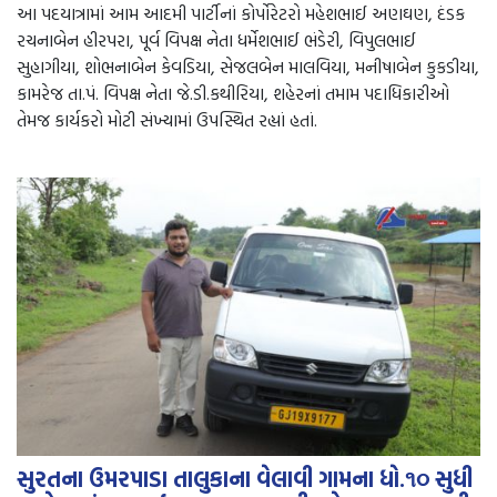
આ પદયાત્રામાં આમ આદમી પાર્ટીનાં કોર્પોરેટરો મહેશભાઈ અણઘણ, દંડક
રચનાબેન હીરપરા, પૂર્વ વિપક્ષ નેતા ધર્મેશભાઈ ભંડેરી, વિપુલભાઈ
સુહાગીયા, શોભનાબેન કેવડિયા, સેજલબેન માલવિયા, મનીષાબેન કુકડીયા,
કામરેજ તા.પં. વિપક્ષ નેતા જે.ડી.કથીરિયા, શહેરનાં તમામ પદાધિકારીઓ
તેમજ કાર્યકરો મોટી સંખ્યામાં ઉપસ્થિત રહ્યાં હતાં.
સુરતના ઉમરપાડા તાલુકાના વેલાવી ગામના ધો.૧૦ સુધી