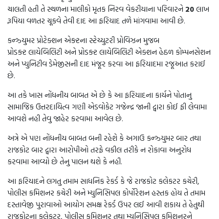
ચાલતી હતી તે સ્થળના માલીકો મૃતક નિરવ વેકરીયાના પરિવારને
20
લાખ
રૂપિયા વળતર ચૂકવે તેવી દાદ આ ફરિયાદ તળે માંગવામા આવી છે.
કન્ઝ્યુમર પ્રોટેક્શન એક્ટના સ્ટેચ્યુટરી પ્રોવિઝન મુજબ
પ્રોડક્ટ લાયેબિલિટી અને પ્રોડક્ટ લાયેબિલિટી એક્શન હેઠળ કોમ્પનસેશન
અને પ્યુનિટીવ ડેમેજીસની દાદ મંજૂર કરવા આ ફરિયાદમા રજૂઆત કરાઈ
છે.
આ તકે ખાસ નોંધનીય બાબત એ છે કે આ ફરિયાદના કાર્યને પોતાનુ
સામાજિક ઉત્તરદાયિત્વ ગણી એડવોકેટ ગજેન્દ્ર જાની દ્વારા કોઈ ફી લેવામા
આવશે નહી તેવુ જાહેર કરવામા આવેલ છે.
અત્રે એ પણ નોંધનીય બાબત બની રહેશે કે અગાઉ કન્ઝ્યુમર બાર તથા
રાજકોટ બાર દ્વારા આરોપીઓ તરફે વકીલ તરીકે ન રોકાવા અનુરોધ
કરવામા આવ્યો છે તેનુ પાલન થશે કે નહી.
આ ફરિયાદને લગતુ તમામ સાધનિક રેકર્ડ કે જે રાજકોટ કલેકટર કચેરી,
પોલીસ કમિશનર કચેરી અને મ્યુનિસિપલ કોર્પોરેશન હસ્તક હોય તે તમામ
દસ્તાવેજી પુરાવાઓ આયોગ સમક્ષ રેકર્ડ ઉપર લઈ આવી શકાય તે હેતુથી
રાજકોટના કલેકટર, પોલીસ કમિશનર તથા મ્યુનિસિપલ કમિશનરને