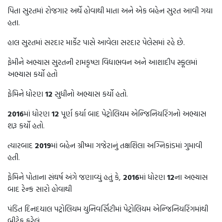
પિતા સુરતમાં રોજગાર અર્થે હોવાથી માતા અને એક બહેન સુરત આવી ગયા
હતા.
હાલ સુરતમાં સરદાર માર્કેટ પાસે આવેલા સરદાર પેલેસમાં રહે છે.
ફેમીને અભ્યાસ સુરતની રામકૃષ્ણ વિદ્યાભવન અને આશાદીપ સ્કૂલમાં
અભ્યાસ કર્યો હતો
ફેમિને ધોરણ
12
સુધીનો અભ્યાસ કર્યો હતો.
2016
માં ધોરણ
12
પૂર્ણ કર્યા બાદ પેટ્રોલિયમ એન્જિનિયરિંગનો અભ્યાસ
શરૂ કર્યો હતો.
ત્યારબાદ
2019
માં બહેન ગ્રીષ્મા ગજેરાનું તક્ષશિલા અગ્નિકાંડમાં ગુમાવી
હતી.
ફેમિને પોતાના સંઘર્ષ અંગે જણાવ્યું હતું કે,
2016
માં ધોરણ
12
ના અભ્યાસ
બાદ રેન્ક સારો હોવાથી
પંડિત દિનદયાલ પટ્રોલિયમ યુનિવર્સિટીમાં પેટ્રોલિયમ એન્જિનિયરિંગમાંથી
બીટેક કરેલું