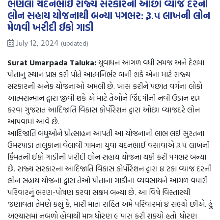
ભણેલા ચંદનભાઈ રાજ્ય સરકારની ઓછા વ્યાજ દરની
લોન સહાય યોજનાથી બન્યા પગભર: રૂ.૫ લાખની લોન
મેળવી ખરીદી ઈકો ગાડી
July 12, 2024
(updated)
Surat Umarpada Taluka:
યુવાધન આગળ વધી સમજ અને દેશમાં
પોતાનું સ્થાન પ્રાપ્ત કરી પોતે આત્મનિર્ભર બની શકે એના માટે રાજ્ય
સરકારની અનેક યોજનાઓ અમલી છે. ખાસ કરીને પછાત વર્ગના લોકો
આત્મસન્માન દ્વારા જીવી શકે એ માટે તેઓને જિંદગીની નવી ઉડાન શરૂ
કરવા ગુજરાત આદિજાતિ વિકાસ કોર્પોરેશન દ્વારા ઓછા વ્યાજદરે લોન
આપવામાં આવે છે.
આદિજાતિ બંધુઓને પ્રોત્સાહન આપતી આ યોજનાનો લાભ લઈ સુરતના
ઉમરપાડા તાલુકાના વેલાવી ગામના યુવા ચંદનભાઈ વસાવાએ રૂ.૫ લાખની
કિંમતની ઈકો ગાડીની ખરીદી લોન સહાય યોજના થકી કરી પગભર બન્યા
છે. રાજ્ય સરકારના આદિજાતિ વિકાસ કોર્પોરેશન દ્વારા ૪ ટકા વ્યાજ દરની
લોન સહાય યોજના દ્વારા તેઓ પોતાના ગાડીના વ્યવસાયને આગળ વધારી
પરિવારનું ભરણ-પોષણ કરવા સક્ષમ બન્યા છે. આ વિષે વિસ્તારથી
જણાવતા તેમણે કહ્યું કે, મારી માતા સહિત અમે પરિવારમાં ૪ સભ્યો છીએ. હું
અભ્યાસમાં નબળો હોવાથી માત્ર ધોરણ ૯ પાસ કરી શક્યો હતો. ધોરણ