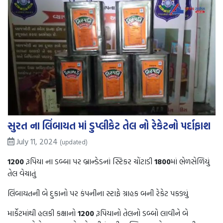
સુરત ના લિંબાયત માં ડુપ્લીકેટ તેલ નો રેકેટનો પર્દાફાશ
July 11, 2024
(updated)
1200
રૂપિયા ના ડબ્બા પર બ્રાન્ડેડનાં સ્ટિકર ચોંટાડી
1800
માં ભેળસેળિયું
તેલ વેચાતું
લિંબાયતની બે દુકાનો પર કંપનીના સ્ટાફે ગ્રાહક બની રેકેટ પકડ્યું
માર્કેટમાંથી હલકી કક્ષાનો
1200
રૂપિયાનો તેલનો ડબ્બો લાવીને બે