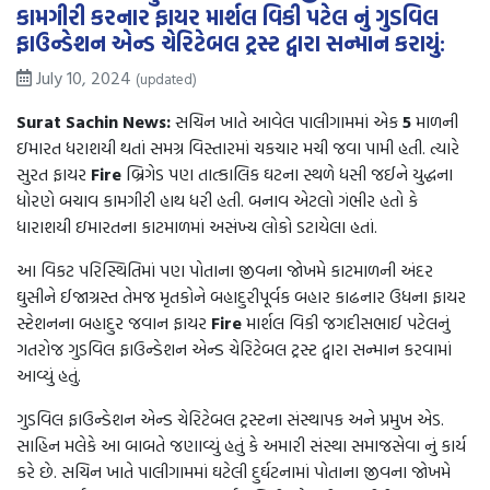
કામગીરી કરનાર ફાયર માર્શલ વિકી પટેલ નું ગુડવિલ
ફાઉન્ડેશન એન્ડ ચેરિટેબલ ટ્રસ્ટ દ્વારા સન્માન કરાયું:
July 10, 2024
(updated)
Surat Sachin
News:
સચિન ખાતે આવેલ પાલીગામમાં એક
5
માળની
ઇમારત ધરાશયી થતાં સમગ્ર વિસ્તારમાં ચકચાર મચી જવા પામી હતી. ત્યારે
સુરત ફાયર
Fire
બ્રિગેડ પણ તાત્કાલિક ઘટના સ્થળે ધસી જઈને યુદ્ધના
ધોરણે બચાવ કામગીરી હાથ ધરી હતી. બનાવ એટલો ગંભીર હતો કે
ધારાશયી ઇમારતના કાટમાળમાં અસંખ્ય લોકો ડટાયેલા હતાં.
આ વિકટ પરિસ્થિતિમાં પણ પોતાના જીવના જોખમે કાટમાળની અંદર
ઘુસીને ઈજાગ્રસ્ત તેમજ મૃતકોને બહાદુરીપૂર્વક બહાર કાઢનાર ઉધના ફાયર
સ્ટેશનના બહાદુર જવાન ફાયર
Fire
માર્શલ વિકી જગદીસભાઈ પટેલનું
ગતરોજ ગુડવિલ ફાઉન્ડેશન એન્ડ ચેરિટેબલ ટ્રસ્ટ દ્વારા સન્માન કરવામાં
આવ્યું હતું.
ગુડવિલ ફાઉન્ડેશન એન્ડ ચેરિટેબલ ટ્રસ્ટના સંસ્થાપક અને પ્રમુખ એડ.
સાહિન મલેકે આ બાબતે જણાવ્યું હતું કે અમારી સંસ્થા સમાજસેવા નું કાર્ય
કરે છે. સચિન ખાતે પાલીગામમાં ઘટેલી દુર્ઘટનામાં પોતાના જીવના જોખમે