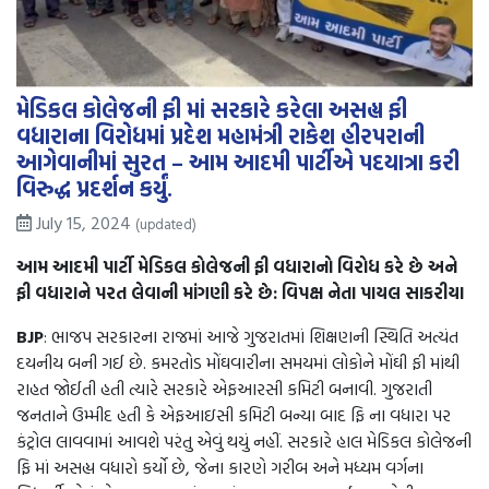
મેડિકલ કોલેજની ફી માં સરકારે કરેલા અસહ્ય ફી
વધારાના વિરોધમાં પ્રદેશ મહામંત્રી રાકેશ હીરપરાની
આગેવાનીમાં સુરત – આમ આદમી પાર્ટીએ પદયાત્રા કરી
વિરુદ્ધ પ્રદર્શન કર્યું.
July 15, 2024
(updated)
આમ આદમી પાર્ટી મેડિકલ કોલેજની ફી વધારાનો વિરોધ કરે છે અને
ફી વધારાને પરત લેવાની માંગણી કરે છે: વિપક્ષ નેતા પાયલ સાકરીયા
BJP
: ભાજપ સરકારના રાજમાં આજે ગુજરાતમાં શિક્ષણની સ્થિતિ અત્યંત
દયનીય બની ગઈ છે. કમરતોડ મોંઘવારીના સમયમાં લોકોને મોંઘી ફી માંથી
રાહત જોઈતી હતી ત્યારે સરકારે એફઆરસી કમિટી બનાવી. ગુજરાતી
જનતાને ઉમ્મીદ હતી કે એફઆઇસી કમિટી બન્યા બાદ ફિ ના વધારા પર
કંટ્રોલ લાવવામાં આવશે પરંતુ એવું થયું નહીં. સરકારે હાલ મેડિકલ કોલેજની
ફિ માં અસહ્ય વધારો કર્યો છે, જેના કારણે ગરીબ અને મધ્યમ વર્ગના