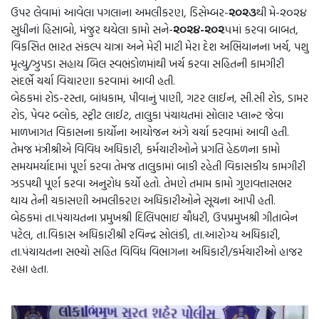
ઉપર લેવામાં આવેલા પગલાના અમલીકરણ, ડિસેમ્બર-
૨૦૨૩
થી મે-૨૦૨૪
સુધીનાં હિસાબો, મંજુર થયેલા કામો સને-
૨૦૨૪-૨૦૨
૫માં કરવા બાબત,
વિકસિત ભારત સંકલ્પ યાત્રા અને મેરી માટી મેરા દેશ અભિયાનના ખર્ચ, પશુ
મૃત્યુ/ઝુપડા સહાય બિલ સ્વભંડોળમાંથી ખર્ચ કરવા સહિતની કામગીરી
સંદર્ભે ચર્ચા વિચારણા કરવામાં આવી હતી.
બેઠકમાં રોડ-રસ્તા, બાંધકામ, પીવાનું પાણી, ગટર લાઈન, સી.સી રોડ, ડામર
રોડ, પેવર બ્લોક, સ્ટ્રીટ લાઈટ, તાલુકા પંચાયતમાં સોલાર પ્લાન્ટ જેવા
માળખાગત વિકાસના કાર્યોના આયોજન અંગે ચર્ચા કરવામાં આવી હતી.
તેમજ મંત્રીશ્રીએ વિવિધ અધિકારી, કર્મચારીઓને પ્રગતિ હેઠળના કામો
સમયમર્યાદામાં પૂર્ણ કરવા તેમજ તાલુકામાં બાકી રહેતી વિકાસકીય કામગીરી
ઝડપથી પૂર્ણ કરવા અનુરોધ કર્યો હતો. તેમણે તમામ કામો ગુણવત્તાસભર
થાય તેની ચકાસણી અમલીકરણ અધિકારીઓને સૂચના આપી હતી.
બેઠકમાં તા.પંચાયતના પ્રમુખશ્રી દિલિપભાઇ ચૌધરી, ઉપપ્રમુખશ્રી ગીતાબેન
પટેલ, તા.વિકાસ અધિકારીશ્રી રવિન્દ્ર સોલંકી, તા.આરોગ્ય અધિકારી,
તા.પંચાયતના સભ્યો સહિત વિવિધ વિભાગના અધિકારી/કર્મચારીઓ હાજર
રહ્યા હતા.