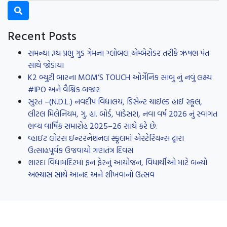
Recent Posts
સમન્થા રૂથ પ્રભુ ગુડ ગેમના ગ્લોબલ એમ્બેસેડર તરીકે ઋષભ પંત
સાથે જોડાયા
K2 બ્યુટી બારના MOM’S TOUCH ઓર્ગેનિક સાબુ નું નવું લક્ષ્ય
#IPO અને વૈશ્વિક બજાર
સુરત –(N.D.L.) નવદીપ વિદ્યાલય, ડિસેન્ટ ચાઈલ્ડ હાઈ સ્કૂલ,
લીટલ મિલેનિયમ, ગુ. હા. બોર્ડ, પાંડેસરા, નવા વર્ષ 2026 નું સ્વાગત
ભવ્ય વાર્ષિક સમારોહ 2025–26 સાથે કરે છે.
વ્હાઇટ લોટસ ઇન્ટરનેશનલ સ્કૂલમાં એસ્ટેરિયન્સ દ્વારા
ઉત્સાહપૂર્વક ઉજવાયો ગણતંત્ર દિવસ
શારદા વિદ્યામંદિરમાં ફન ફેરનું આયોજન, વિધાર્થીઓ માટે બન્યો
અભ્યાસ સાથે આનંદ અને શીખવાનો ઉત્સવ