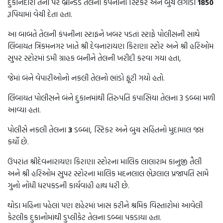
દુકાનદારો તેના પર બ્રાન્ડેડ તેલની કંપનીના સ્ટિકર અને બુચ લગાડી
1850
રૂપિયામાં વેચી દેતા હતા.
આ બાબતે તેલની કંપનીના સ્ટાફને ખબર પડતાં સ્ટાફે પોલીસની સાથે
લિંબાયત ત્રિકમનગર ખાતે શ્રી દેવનારાયણ કિરાણા સ્ટોર અને શ્રી હરિઓમ
સુપર સ્ટોરમાં ડમી ગ્રાહક બનીને તેલની ખરીદી કરવા ગયા હતા,
જેમાં બંને વેપારીઓનો નકલી તેલનો ભાંડો ફૂટી ગયો હતો.
લિંબાયત પોલીસને બંને દુકાનમાંથી તિરુપતિ કપાસિયા તેલના 3 ડબ્બા મળી
આવ્યા હતા.
પોલીસે નકલી તેલના
3
ડબ્બા, સ્ટિકર અને બુચ સહિતનો મુદામાલ જપ્ત
કર્યો છે.
ઉપરાંત શ્રીદેવનારાયણ કિરાણા સ્ટોરના માલિક લાલારામ કાનુજી તૈલી
અને શ્રી હરિઓમ સુપર સ્ટોરના માલિક મદનલાલ ભેરૂલાલ પ્રજાપતિ સામે
ગુનો નોંધી ધરપકડની કાર્યવાહી હાથ ધરી છે.
થોડા મહિના પહેલાં પણ શહેરમાં ખાસ કરીને શ્રમિક વિસ્તારોમાં આવેલી
કેટલીક દુકાનોમાંથી ડુપ્લીકેટ તેલના ડબ્બા પકડાયા હતા.