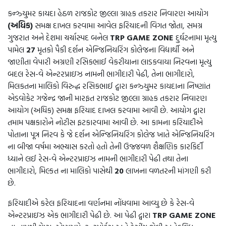
કન્ઝ્યુમર કાયદા હેઠળ રાજકોટ જીલ્લા ગ્રાહક તકરાર નિવારણ આયોગ
(અધિક)
સમક્ષ દાખલ કરવામા આવેલ ફરિયાદની વિગત જોતા, સમગ્ર
ગુજરાત અને દેશમા ચર્ચાસ્પદ બનેલ
TRP GAME ZONE
દુર્ઘટનામા મૃત્યુ
પામેલ
27
મૃતકો પૈકી દર્શન એન્જિનિયરિંગ કોલેજના વિદ્યાર્થી અને
જાણીતા વેપારી અગ્રણી રસિકભાઈ વેકરીયાના લાડકવાયા નિરવના મૃત્યુ
બદલ રેસ-વે એન્ટરપ્રાઇઝ નામની ભાગીદારી પેઢી, તેના ભાગીદારો,
મિલકતના માલિકો વિરુદ્ધ રસિકભાઈ દ્વારા કન્ઝ્યુમર કાયદાના નિષ્ણાંત
એડવોકેટ ગજેન્દ્ર જાની મારફત રાજકોટ જીલ્લા ગ્રાહક તકરાર નિવારણ
આયોગ (અધિક) સમક્ષ ફરિયાદ દાખલ કરવામા આવી છે. આયોગ દ્વારા
તમામ પક્ષકારોને નોટીસ ફટકારવામા આવી છે. આ કામના કરિયાદીએ
પોતાના પૂત્ર નિરવ કે જે દર્શન એન્જિનિયરિંગ કોલેજ ખાતે એન્જિનિયરિંગ
ના બીજા વર્ષમા અભ્યાસ કરતો હતો તેની ઉજ્જવળ શૈક્ષણિક કારકિર્દી
ધ્યાને લઈ રેસ-વે એન્ટરપ્રાઇઝ નામની ભાગીદારી પેઢી તથા તેના
ભાગીદારો, મિલ્કત ના માલિકો પાસેથી
20
લાખના વળતરની માંગણી કરી
છે.
ફરિયાદીએ કરેલ ફરિયાદના વર્ણનમા નોંધવામા આવ્યુ છે કે રેસ-વે
એન્ટરપ્રાઇઝ એક ભાગીદારી પેઢી છે. આ પેઢી દ્વારા
TRP GAME ZONE