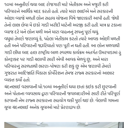
૧૦માં અનુત્તીર્ણ થયા બાદ રોજગારી માટે ખેતીકામ અને મજૂરી કરી
પરિવારને આર્થિક મદદ કરતો હતો. ત્યારે મારા ભાઈએ મને સરકારની
ઓછા વ્યાજે મળતી લોન સહાય યોજના વિષે જાણકારી આપી હતી. જેથી
તેનો લાભ લેવા મેં ઇકો ગાડી ખરીદી માટેની અરજી કરી હતી. માત્ર ૪ ટકાના
વ્યાજ દરે મને લોન મળી અને મારા વાહનનું સપનું પૂર્ણ થયું.
વધુમાં તેમણે જણાવ્યું કે, પહેલા ખેતીકામ કરતો ત્યારે આવક ઓછી મળતી
હતી અને પરિવારની જરૂરિયાતો પણ પૂરી ન થતી હતી. આ લોન મળવાથી
ગાડી લીધા બાદ હાલ રાષ્ટ્રીય બાળ સ્વસ્થ્ય કાર્યક્રમ અંતર્ગત ઉમરપાડામાં હું
કોન્ટ્રાક્ટ પર ગાડી ચલાવી સારી એવી આવક મેળવું છું, અને મારા
પરિવારનું સરળતાથી ભરણ-પોષણ કરી શકું છું એમ જણાવી તેમણે
ગુજરાત આદિજાતિ વિકાસ કોર્પોરેશન તેમજ રાજ્ય સરકારનો આભાર
વ્યક્ત કર્યો હતો.
ચંદનભાઈ વસાવાની ધો.૧૦માં અનુત્તીર્ણ થયા છતાં કંઈક કરી છુટવાની
અને પોતાના વ્યવસાય દ્વારા પરિવારની જવાબદારીઓ સારી રીતે પરિપૂર્ણ
કરવાની નેમ રાજ્ય સરકારના સહયોગ થકી પુર્ણ થઇ છે. વેલાવી ગામના
યુવા ચંદનભાઈ અનેક યુવાઓ માટે પ્રેરણારૂપ છે.