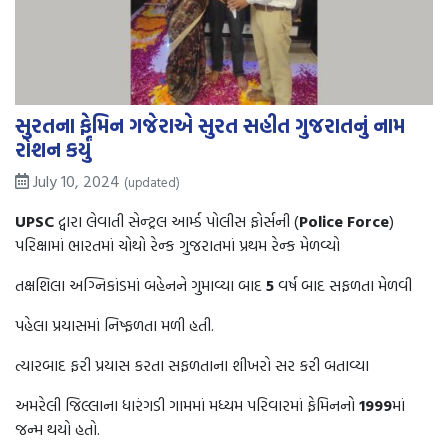
સુરતના ફેમિન ગજેરાએ સુરત સહીત ગુજરાતનું નામ
રોશન કર્યું
July 10, 2024
(updated)
UPSC
દ્વારા લેવાતી સેન્ટ્રલ આર્મ્ડ પોલીસ ફોર્સની (
Police Force
)
પરિક્ષામાં ભારતમાં ચોથો રેન્ક ગુજરાતમાં પ્રથમ રેન્ક મેળવ્યો
તક્ષશિલા અગ્નિકાંડમાં બહેનને ગુમાવ્યા બાદ
5
વર્ષ બાદ સફળતા મેળવી
પહેલા પ્રયાસમાં નિષ્ફળતા મળી હતી.
ત્યારબાદ ફરી પ્રયાસ કરતા સફળતાના શીખરો સર કરી બતાવ્યા
અમરેલી જિલ્લાના ધારંગડી ગામમાં મધ્યમ પરિવારમાં ફેમિનનો
1999
માં
જન્મ થયો હતો.