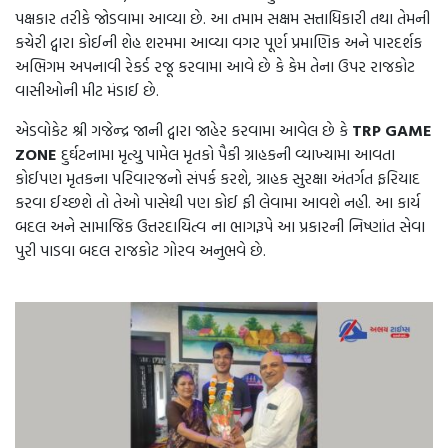
પક્ષકાર તરીકે જોડવામા આવ્યા છે. આ તમામ સક્ષમ સત્તાધિકારી તથા તેમની
કચેરી દ્વારા કોઈની શેહ શરમમા આવ્યા વગર પૂર્ણ પ્રમાણિક અને પારદર્શક
અભિગમ અપનાવી રેકર્ડ રજૂ કરવામા આવે છે કે કેમ તેના ઉપર રાજકોટ
વાસીઓની મીટ મંડાઈ છે.
એડવોકેટ શ્રી ગજેન્દ્ર જાની દ્વારા જાહેર કરવામા આવેલ છે કે
TRP GAME
ZONE
દુર્ઘટનામા મૃત્યુ પામેલ મૃતકો પૈકી ગ્રાહકની વ્યાખ્યામા આવતા
કોઈપણ મૃતકના પરિવારજનો સંપર્ક કરશે, ગ્રાહક સુરક્ષા અંતર્ગત ફરિયાદ
કરવા ઈચ્છશે તો તેઓ પાસેથી પણ કોઈ ફી લેવામા આવશે નહી. આ કાર્ય
બદલ અને સામાજિક ઉત્તરદાયિત્વ ના ભાગરૂપે આ પ્રકારની નિષ્ણાંત સેવા
પુરી પાડવા બદલ રાજકોટ ગોરવ અનુભવે છે.