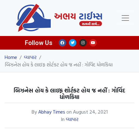
Follow Us
Home
/
વ્યાપાર
/
બિઝનેસ હોય કે લાઇફ શોર્ટકટ હોય જ નહીં : ગોવિંદ ધોળકિયા
બિઝનેસ હોય કે લાઇફ શોર્ટકટ હોય જ નહીં : ગોવિંદ
ધોળકિયા
By
Abhay Times
on
August 24, 2021
In
વ્યાપાર