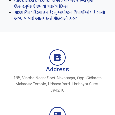
વ્હાઇટ લોટસ ઇન્ટરનેશનલ સ્કૂલમાં એસ્ટેરિયન્સ દ્વારા
ઉત્સાહપૂર્વક ઉજવાયો ગણતંત્ર દિવસ
શારદા વિદ્યામંદિરમાં ફન ફેરનું આયોજન, વિધાર્થીઓ માટે બન્યો
અભ્યાસ સાથે આનંદ અને શીખવાનો ઉત્સવ
Address
185, Vinoba Nagar Soci. Navanagar, Opp. Sidhnath
Mahadev Temple, Udhana Yard, Limbayat Surat-
394210