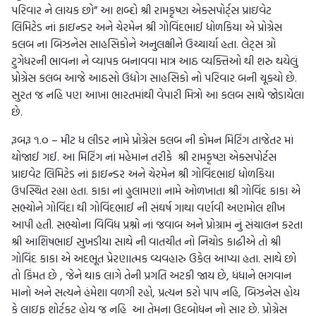
પરિવાર ને લાયક છો” આ શબ્દો શ્રી રામકૃષ્ણ એક્સપોર્ટ્સ પ્રાઇવેટ
લિમિટેડ નાં ફાઇન્ડર અને ચેરમેન શ્રી ગોવિંદભાઈ ધોળકિયા એ પ્રોગ્રેસ
કલબ ના બિઝનેસ સાહસિકોને અનુલક્ષીને ઉચ્ચાર્યા હતા. લેટ્સ ગ્રો
ટુગેધરની ભાવના ને વ્યાપક બનાવવા માત્ર આઠ વ્યક્તિઓ થી શરુ થયેલું
પ્રોગ્રેસ કલબ આજે આઠસો ઉદ્યોગ સાહસિકો નો પરિવાર બની ચૂક્યો છે.
સુરત જ નહિ પણ આખા ભારતમાંથી વેપારી મિત્રો આ કલબ સાથે જોડાયેલા
છે.
રૂબરૂ ૧.૦ – મીટ ધ લીડર નામે પ્રોગ્રેસ કલબ ની કોમન મિટિંગ તાજેતર માં
યોજાઈ ગઈ. આ મિટિંગ નાં મહેમાન તરીકે શ્રી રામકૃષ્ણ એક્સપોર્ટસ
પ્રાઇવેટ લિમિટેડ નાં ફાઇન્ડર અને ચેરમેન શ્રી ગોવિંદભાઈ ધોળકિયા
ઉપસ્થિત રહ્યા હતા. કાકા નાં હુલામણાં નામે ઓળખાતા શ્રી ગોવિંદ કાકા એ
સભ્યોને ગોવિંદા થી ગોવિંદભાઈ ની સંઘર્ષ ગાથા વર્ણવી અણમોલ શીખ
આપી હતી. સભ્યોના વિવિધ પ્રશ્નો નાં જવાબ અને પ્રોગ્રામ નું સંચાલન કરતા
શ્રી આશિષભાઈ સુખડીયા સાથે ની વાતચીત નો નિચોડ કાઢીએ તો શ્રી
ગોવિંદ કાકા એ અદભૂત પ્રેરણાત્મક વ્યવહારુ ઉકેલ આપ્યા હતા. સાથે છો
તો કિંમત છે , જેને થાક લાગે તેની પ્રગતિ અટકી જાય છે, ધંધાને ભગવાન
માનો અને સત્યને હંમેશા વળગી રહો, પ્રત્યન કરો પાપ નહિ, બિઝનેસ હોય
કે લાઇફ શોર્ટકટ હોય જ નહિ આ તેમના ઉદબોધન નો સાર છે. પ્રોગ્રેસ