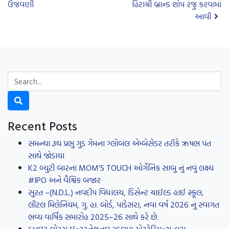
ઉજવણી
હિટાચી બ્રાન્ડ શોપ રજુ કરવામાં
આવી
Recent Posts
સમન્થા રૂથ પ્રભુ ગુડ ગેમના ગ્લોબલ એમ્બેસેડર તરીકે ઋષભ પંત
સાથે જોડાયા
K2 બ્યુટી બારના MOM’S TOUCH ઓર્ગેનિક સાબુ નું નવું લક્ષ્ય
#IPO અને વૈશ્વિક બજાર
સુરત –(N.D.L.) નવદીપ વિદ્યાલય, ડિસેન્ટ ચાઈલ્ડ હાઈ સ્કૂલ,
લીટલ મિલેનિયમ, ગુ. હા. બોર્ડ, પાંડેસરા, નવા વર્ષ 2026 નું સ્વાગત
ભવ્ય વાર્ષિક સમારોહ 2025–26 સાથે કરે છે.