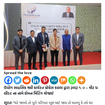
Spread the love
ઉદ્યોગ સાહસિક થકી કાર્યરત પ્રોગ્રેસ કલબ દ્વારા રૂબરૂ ૧. ૦ – મીટ ધ
લીડર ના નામે કોમન મિટિંગ યોજાઈ
સુરત:
“ઘરે જાઓ તો પૂરો પરિવાર ખુશ થઈ જાય તો માનવું કે તમે ઘર