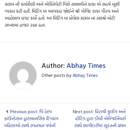
કલબ ની કાર્યશૈલી અને એક્તિવેટી વિશે સાંભળીને કાકા એ સહર્ષ ખુશી
વ્યક્ત કરી હતી. મિટિંગ માં આવકાર જોઈને શ્રી ગોવિંદ કાકા ગૌરવ અને
અહોભાવ પ્રગટ કર્યો હતો. આ મિટિંગ મા પ્રોગ્રેસ કલબ નાં સભ્યો મોટી
સંખ્યામાં હાજર રહ્યા હતા.
Author:
Abhay Times
Other posts by
Abhay Times
Previous post: વિ હેલ્પ
Next post: હિટાચી કૂલીંગ અને
ફાઉન્ડેશન દ્વારામાનસિક દિવ્યાંગ
હીટિંગ દ્વારા ડીબી એન્જિનિયર્સ
મહિલાઓ સાથે સ્વતંત્રતા પર્વની
સાથે ભાગીદારીમાં સુરતની પ્રથમ