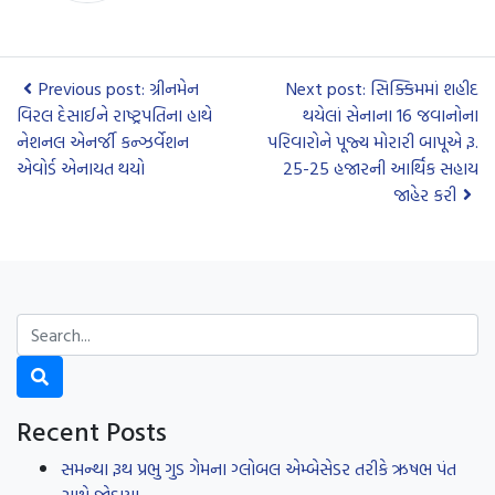
Previous post: ગ્રીનમેન
Next post: સિક્કિમમાં શહીદ
વિરલ દેસાઈને રાષ્ટ્રપતિના હાથે
થયેલાં સેનાના 16 જવાનોના
નેશનલ એનર્જી કન્ઝર્વેશન
પરિવારોને પૂજ્ય મોરારી બાપૂએ રૂ.
એવોર્ડ એનાયત થયો
25-25 હજારની આર્થિક સહાય
જાહેર કરી
Recent Posts
સમન્થા રૂથ પ્રભુ ગુડ ગેમના ગ્લોબલ એમ્બેસેડર તરીકે ઋષભ પંત