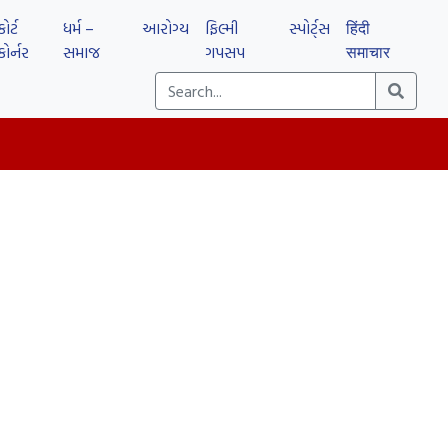
કોર્ટ
ધર્મ –
આરોગ્ય
ફિલ્મી
સ્પોર્ટ્સ
हिंदी
કોર્નર
સમાજ
ગપસપ
समाचार