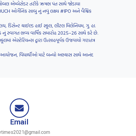
 ગ્લોબલ એમ્બેસેડર તરીકે ઋષભ પંત સાથે જોડાયા
H ઓર્ગેનિક સાબુ નું નવું લક્ષ્ય #IPO અને વૈશ્વિક
લય, ડિસેન્ટ ચાઈલ્ડ હાઈ સ્કૂલ, લીટલ મિલેનિયમ, ગુ. હા.
26 નું સ્વાગત ભવ્ય વાર્ષિક સમારોહ 2025–26 સાથે કરે છે.
લમાં એસ્ટેરિયન્સ દ્વારા ઉત્સાહપૂર્વક ઉજવાયો ગણતંત્ર
રનું આયોજન, વિધાર્થીઓ માટે બન્યો અભ્યાસ સાથે આનંદ
Email
ytimes2021@gmail.com