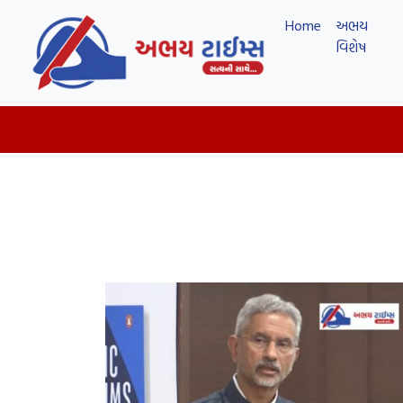
Home
અભય
વિશેષ