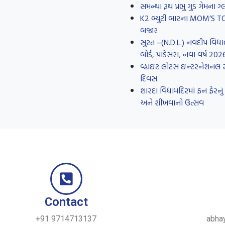
સમન્થા રૂથ પ્રભુ ગુડ ગેમના
K2 બ્યુટી બારના MOM’S TOUC
બજાર
સુરત –(N.D.L.) નવદીપ વિદ્યા
બોર્ડ, પાંડેસરા, નવા વર્ષ 20
વ્હાઇટ લોટસ ઇન્ટરનેશનલ સ્કૂ
દિવસ
શારદા વિદ્યામંદિરમાં ફન ફે
અને શીખવાનો ઉત્સવ
Contact
+91 9714713137
abha