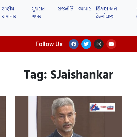
રાષ્ટ્રીય
ગુજરાત
રાજનીતિ
વ્યાપાર
શિક્ષણ અને
સમાચાર
ખબર
ટેકનોલજી
Follow Us
Tag: SJaishankar