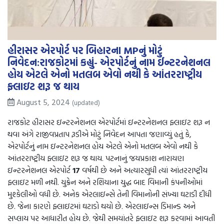
હીરાસર એરપોર્ટ પર બિહારના MPનું મોટું
નિવેદન:રાજકોટમાં કહ્યું- એરપોર્ટનું નામ ઈન્ટરનેશનલ
હોય એટલે એનો મતલબ એવો નથી કે આંતરરાષ્ટ્રીય
ફ્લાઇટ શરૂ જ થાય
August 5, 2024
(updated)
રાજકોટ હીરાસર ઇન્ટરનેશનલ એરપોર્ટમાં ઇન્ટરનેશનલ ફ્લાઇટ શરૂ ન
થવા અંગે રાજીવપ્રતાપ રૂડીએ મોટું નિવેદન આપતા જણાવ્યું હતું કે,
એરપોર્ટનું નામ ઇન્ટરનેશનલ હોય એટલે એનો મતલબ એવો નથી કે
આંતરરાષ્ટ્રીય ફ્લાઇટ શરૂ જ થાય. પટનાનું જયપ્રકાશ નારાયણ
ઇન્ટરનેશનલ એરપોર્ટ
17
વર્ષથી છે અને અત્યારસુધી ત્યાં આંતરરાષ્ટ્રીય
ફ્લાઇટ મળી નથી. યુક્રેન અને રશિયાના યુદ્ધ બાદ વિમાની કંપનીઓમાં
મુશ્કેલીઓ વધી છે. અનેક એરલાઇન્સે તેની વિમાનોની સંખ્યા ઘટાડી દીધી
છે. જેના કારણે ફ્લાઇટમાં ઘટાડો થયો છે. એરલાઇન્સ ડિમાન્ડ અને
સપ્લાય પર આધારીત હોય છે. જેથી સમયાંતરે ફ્લાઇટ શરૂ કરવામાં આવતી