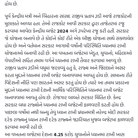
હોય છે.
પૂર્વ કેન્દ્રીય મંત્રી અને બિહારના સાંસદ રાજીવ પ્રતાપ રૂડી આજે રાજકોટની
મુલાકાતે આવ્યા હતા. તેઓ રાજકોટ આવી સરકાર દ્વારા તાજેતરમાં રજૂ
કરવામાં આવેલ કેન્દ્રીય બજેટ
2024
અંગે રૂપરેખા રજૂ કરી હતી. સરકાર
જે યોજના બનાવે છે તે કોઈને કોઈ રીતે એક બીજી યોજના સાથે સંકળાયેલ
હોય છે અને વર્તમાન સરકાર આગામી વર્ષોની પરિસ્થિતિ ધ્યાનમાં રાખી
યોજનાઓ બનાવી રહી છે. આ વખતના બજેટમાં ખેડૂત, યુવાનો, મહિલાઓ
વેપારીઓ સહિત તમામ વર્ગને ધ્યાનમાં રાખી તૈયાર કરવામાં આવ્યું છે.
રાજીવ પ્રતાપ રૂડીએ વધુમાં જણાવ્યું હતું કે, રાજ્ય અને જિલ્લાને અસર
કરતા મુદ્દાને ધ્યાનમાં રાખી બજેટ બનાવવામાં આવતું હોય છે. સામાન્ય રીતે
વિદેશની નીતિ પણ ભારતને અસર કરતું હોય છે ત્યારે આ તમામ પ્રકારના
મુદ્દાને ધ્યાનમાં રાખી દેશની આર્થિક પરિસ્થિતિને ધ્યાનમાં રાખી બજેટ
બનાવવામાં આવતું હોય છે. રોજગાર બાબતે સરકાર ચિંતિત છે. કેન્દ્ર
સરકાર બધા રાજ્યોને ધ્યાનમાં રાખી બજેટની ફાળવણી કરતી હોય છે.
પાછલા વર્ષોમાં નથી બન્યું તેવું ધ્યાન રાખી પ્રધાનમંત્રી નરેન્દ્ર મોદી સરકાર
દરેક રાજ્યનું ધ્યાન રાખી દરેક રાજ્યને જરૂરિયાત મુજબ બજેટમાં ફાળવણી
કરવામાં આવી રહી છે.
આ વખતના બજેટમાં દેશના
4.25
કરોડ યુવાનોને ધ્યાનમાં રાખી ખાસ