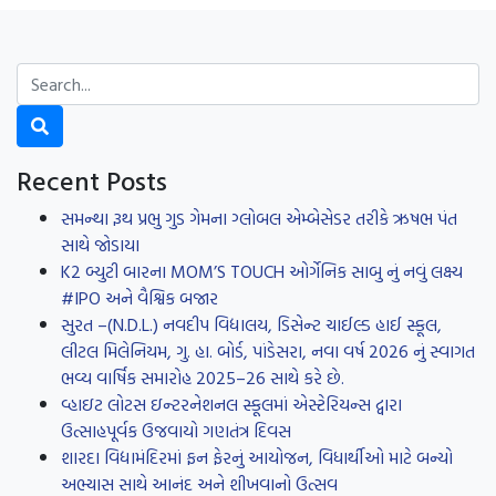
Recent Posts
સમન્થા રૂથ પ્રભુ ગુડ ગેમના ગ્લોબલ એમ્બેસેડર તરીકે ઋષભ પંત
સાથે જોડાયા
K2 બ્યુટી બારના MOM’S TOUCH ઓર્ગેનિક સાબુ નું નવું લક્ષ્ય
#IPO અને વૈશ્વિક બજાર
સુરત –(N.D.L.) નવદીપ વિદ્યાલય, ડિસેન્ટ ચાઈલ્ડ હાઈ સ્કૂલ,
લીટલ મિલેનિયમ, ગુ. હા. બોર્ડ, પાંડેસરા, નવા વર્ષ 2026 નું સ્વાગત
ભવ્ય વાર્ષિક સમારોહ 2025–26 સાથે કરે છે.
વ્હાઇટ લોટસ ઇન્ટરનેશનલ સ્કૂલમાં એસ્ટેરિયન્સ દ્વારા
ઉત્સાહપૂર્વક ઉજવાયો ગણતંત્ર દિવસ
શારદા વિદ્યામંદિરમાં ફન ફેરનું આયોજન, વિધાર્થીઓ માટે બન્યો
અભ્યાસ સાથે આનંદ અને શીખવાનો ઉત્સવ