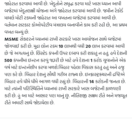
જાહેરાત કરવામાં આવી છે. ખેડૂતોને સમૃદ્ધ કરવા માટે ખાસ ધ્યાન આપી
બજેટમાં ખેડૂતલક્ષી યોજના અંગે જાહેરાત કરવામાં આવી છે. જમીન રેકોર્ડ
મામલે મોટી રકમની જાહેરાત આ વખતના બજેટમાં કરવામાં આવી છે.
વર્તમાન સરકાર કોઓપરેટીવ મંત્રાલય બનાવીને કામ કરી રહી છે, આ પ્રથમ
વખત બન્યું છે.
MSME
સેક્ટરને ધ્યાનમાં રાખી સરકારે ખાસ આયોજન સાથે બજેટમાં
જોગવાઈ કરી છે. મુદ્રા લોન રકમ
10
લાખથી વધી
20
લાખ કરવામાં આવી
છે જે અગત્યનું છે. લિસ્ટેડ કંપની ઉપર દબાવ કરી શકાતું ન હતું. હવે દેશની
500
કંપનીમાં ઇન્ટન કરવું જરૂરી છે માટે હવે દેશના
1
કરોડ યુવાનોને એક
વર્ષ માટે ઇન્ટર્નશીપ કરવા મળશે.બિહાર પહેલા વિકાસ કરતું હતું અને હજુ
પણ કરે છે. બિહાર દેશનું સૌથી ગરીબ રાજ્ય છે. ઇન્ફ્રાસ્ટ્રક્ચરની દ્રષ્ટિએ
બિહાર હવે ધીમે ધીમે આગળ વધી રહ્યું છે. બિહારની
14
કરોડની જનતા છે.
માટે ત્યાંની પરિસ્થિતિને ધ્યાનમાં રાખી સરકારે ખાસ બજેટની ફાળવણી
કરી છે. હું આ માટે આભાર પણ માનું છું. નીતિશજી સક્ષમ રીતે અને મજબૂત
રીતે અમારી સાથે જોડાયેલા છે.