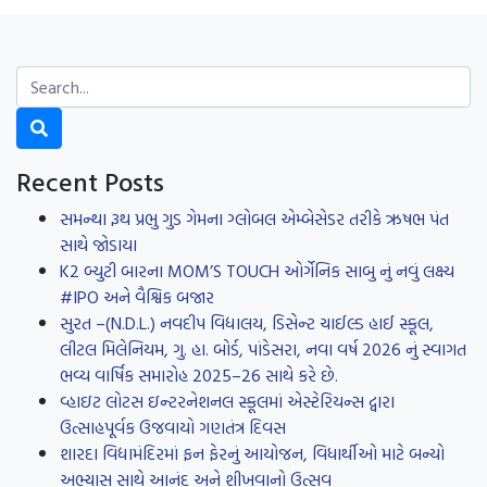
Recent Posts
સમન્થા રૂથ પ્રભુ ગુડ ગેમના ગ્લોબલ એમ્બેસેડર તરીકે ઋષભ પંત
સાથે જોડાયા
K2 બ્યુટી બારના MOM’S TOUCH ઓર્ગેનિક સાબુ નું નવું લક્ષ્ય
#IPO અને વૈશ્વિક બજાર
સુરત –(N.D.L.) નવદીપ વિદ્યાલય, ડિસેન્ટ ચાઈલ્ડ હાઈ સ્કૂલ,
લીટલ મિલેનિયમ, ગુ. હા. બોર્ડ, પાંડેસરા, નવા વર્ષ 2026 નું સ્વાગત
ભવ્ય વાર્ષિક સમારોહ 2025–26 સાથે કરે છે.
વ્હાઇટ લોટસ ઇન્ટરનેશનલ સ્કૂલમાં એસ્ટેરિયન્સ દ્વારા
ઉત્સાહપૂર્વક ઉજવાયો ગણતંત્ર દિવસ
શારદા વિદ્યામંદિરમાં ફન ફેરનું આયોજન, વિધાર્થીઓ માટે બન્યો
અભ્યાસ સાથે આનંદ અને શીખવાનો ઉત્સવ