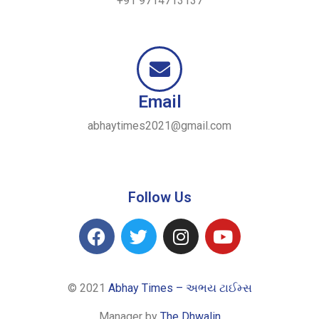
+91 9714713137
Email
abhaytimes2021@gmail.com
Follow Us
© 2021
Abhay Times – અભય ટાઈમ્સ
Manager by
The Dhwalin