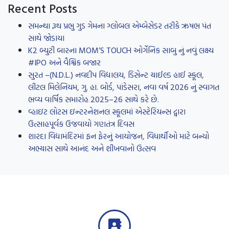
Recent Posts
સમન્થા રૂથ પ્રભુ ગુડ ગેમના ગ્લોબલ એમ્બેસેડર તરીકે ઋષભ પંત
સાથે જોડાયા
K2 બ્યુટી બારના MOM’S TOUCH ઓર્ગેનિક સાબુ નું નવું લક્ષ્ય
#IPO અને વૈશ્વિક બજાર
સુરત –(N.D.L.) નવદીપ વિદ્યાલય, ડિસેન્ટ ચાઈલ્ડ હાઈ સ્કૂલ,
લીટલ મિલેનિયમ, ગુ. હા. બોર્ડ, પાંડેસરા, નવા વર્ષ 2026 નું સ્વાગત
ભવ્ય વાર્ષિક સમારોહ 2025–26 સાથે કરે છે.
વ્હાઇટ લોટસ ઇન્ટરનેશનલ સ્કૂલમાં એસ્ટેરિયન્સ દ્વારા
ઉત્સાહપૂર્વક ઉજવાયો ગણતંત્ર દિવસ
શારદા વિદ્યામંદિરમાં ફન ફેરનું આયોજન, વિધાર્થીઓ માટે બન્યો
અભ્યાસ સાથે આનંદ અને શીખવાનો ઉત્સવ