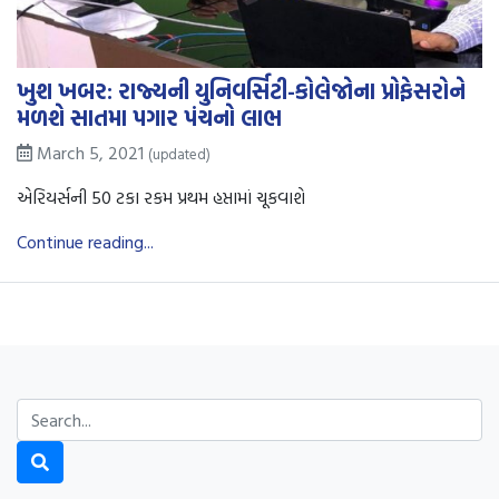
ખુશ ખબર: રાજ્યની યુનિવર્સિટી-કોલેજોના પ્રોફેસરોને
મળશે સાતમા પગાર પંચનો લાભ
March 5, 2021
(updated)
એરિયર્સની 50 ટકા રકમ પ્રથમ હપ્તામાં ચૂકવાશે
Continue reading...