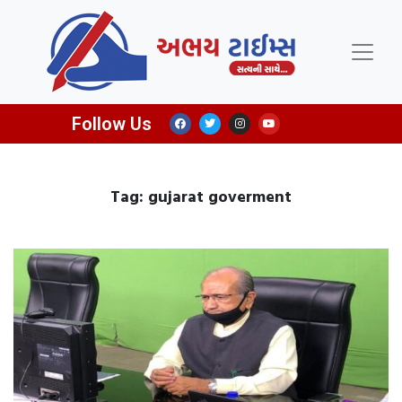
Follow Us
Tag: gujarat goverment