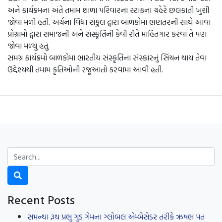
અને કાર્યક્રમના અંતે તમામ શાળા પરિવારના સ્ટાફના ચહેરે છલકાતી ખુશી
જોવા મળી હતી. અર્ચના વિદ્યા સંકુલ દ્વારા બાળકોમાં ભણતરની સાથે આવા
પ્રોગ્રામો દ્વારા સમાજની અને સંસ્કૃતિની કેવી રીતે માહિતગાર કરવા તે પણ
જોવા મળ્યું હતું.
સમગ્ર કાર્યક્રમો બાળકોમાં ભારતીય સંસ્કૃતિના સંસ્કારનું સિંચન થાય તેવા
ઉદ્દેશ્યથી તમામ કૃતિઓની રજૂઆતો કરવામા આવી હતી.
Recent Posts
સમન્થા રૂથ પ્રભુ ગુડ ગેમના ગ્લોબલ એમ્બેસેડર તરીકે ઋષભ પંત