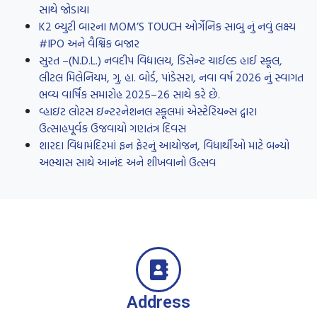
સાથે જોડાયા
K2 બ્યુટી બારના MOM’S TOUCH ઓર્ગેનિક સાબુ નું નવું લક્ષ્ય
#IPO અને વૈશ્વિક બજાર
સુરત –(N.D.L.) નવદીપ વિદ્યાલય, ડિસેન્ટ ચાઈલ્ડ હાઈ સ્કૂલ,
લીટલ મિલેનિયમ, ગુ. હા. બોર્ડ, પાંડેસરા, નવા વર્ષ 2026 નું સ્વાગત
ભવ્ય વાર્ષિક સમારોહ 2025–26 સાથે કરે છે.
વ્હાઇટ લોટસ ઇન્ટરનેશનલ સ્કૂલમાં એસ્ટેરિયન્સ દ્વારા
ઉત્સાહપૂર્વક ઉજવાયો ગણતંત્ર દિવસ
શારદા વિદ્યામંદિરમાં ફન ફેરનું આયોજન, વિધાર્થીઓ માટે બન્યો
અભ્યાસ સાથે આનંદ અને શીખવાનો ઉત્સવ
Address