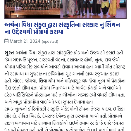
અર્ચના વિદ્યા સંકુલ દ્વારા સંસ્કૃતિના સંસ્કાર નું સિંચન
ના ઉદ્દેશ્યથી પ્રોગ્રામો કરાયા
March 21, 2024
(updated)
સુરત
: અર્ચના વિદ્યા સંકુલ દ્વારા સાંસ્કૃતિક પ્રોગ્રામની ઉજવણી કરાઈ હતી.
જેમાં ગણપતિ પૂજન, સરસ્વતી વંદના, દશાવતાર હોળી, નૃત્ય, લવ જેવી
થીમમાં પરિવારીક સંબધોને આવરી લેવામાં આવ્યાં હતા. આર્મી ગીત સૌરાષ્ટ્ર
ની રસઘાથા માં ગુજરાતના કવિઓના ગુણગાનની ભવ્ય રજૂઆત કરાઈ
હતી. ગોંદલ, જોગવા, શિવા થીમ અને મહિષાસુર વધ જેવા નૃત્ય એ પ્રેક્ષકોના
દિલ જીતી લીધા હતા. પ્રોગ્રામ નિહાળવા માટે આવેલ પ્રેક્ષકો અને વાલીઓ
દરેક પાર્ટિસિપેટને પ્રોત્સાહન માટે તાળીઓના ગડગડાટથી વધારી લીધા હતા,
અને અમુક પ્રોગ્રામોમાં વાલીઓ પણ ઝુમતા દેખાયા હતા.
સમગ્ર નૃત્યની કોરિયોગ્રફી સંસ્કૃતિ એકેડમીની ટીમના તેજસ યાદવ, ઈશિકા
ભોંસલે, રોહિત બિરાડે, દેવરાજ દેવેન્દ્ર દ્વારા કરવામાં આવી હતી. પ્રોગ્રામને
સફળ બનાવવા માટે શાળામાં શિક્ષકોથી લઈને તમામ સ્ટાફે જે ભારે જેહમત
ઉઠાવી મેહનત કરી હતી, તે પ્રોગ્રામોમાં પરફેક્ટનેસ ને લઈ પણ દેખાઈ હતી