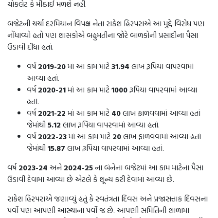
ચોકલેટ કે મીઠાઈ મળશે નહી.
બજેટની ચર્ચા દરમિયાન વિપક્ષ નેતા રાકેશ હિરપરાએ આ મુદ્દે વિરોધ પણ
નોંધાવ્યો હતો પણ શાસકોએ બહુમતીના જોરે બાળકોની પ્રસાદીના પૈસા
ઉડાવી દીધા હતાં.
વર્ષ
2019-20
માં આ કામ માટે
31.94
લાખ રૂપિયા વાપરવામાં
આવ્યા હતાં.
વર્ષ
2020-21
માં આ કામ માટે
1000
રૂપિયા વાપરવામાં આવ્યા
હતાં.
વર્ષ
2021-22
માં આ કામ માટે
40
લાખ ફાળવવામાં આવ્યા હતાં
જેમાંથી
5.12
લાખ રૂપિયા વાપરવામાં આવ્યા હતાં.
વર્ષ
2022-23
માં આ કામ માટે
20
લાખ ફાળવવામાં આવ્યા હતાં
જેમાંથી
15.87
લાખ રૂપિયા વાપરવામાં આવ્યા હતાં.
વર્ષ
2023-24
અને
2024-25
ના બંનેના બજેટમાં આ કામ માટેના પૈસા
ઉડાવી દેવામાં આવ્યા છે એટલે કે શૂન્ય કરી દેવામાં આવ્યા છે.
રાકેશ હિરપરાએ જણાવ્યું હતું કે સ્વતંત્રતા દિવસ અને પ્રજાસત્તાક દિવસના
પર્વો પણ આપણી આસ્થાના પર્વો જ છે. આપણી સમિતિની શાળામાં