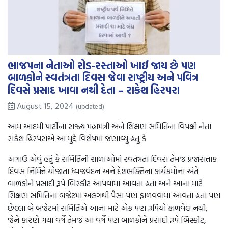
ભાજપના નેતાઓ રોડ-રસ્તાઓ ખાઈ જાય છે પણ
બાળકોને સ્વતંત્રતા દિવસ જેવા રાષ્ટ્રીય અને પવિત્ર
દિવસે પ્રસાદ ખાવા નથી દેતા – રાકેશ હિરપરા
August 15, 2024
(updated)
આમ આદમી પાર્ટીના રાજ્ય મહામંત્રી અને શિક્ષણ સમિતિના વિપક્ષી નેતા
રાકેશ હિરપરાએ આ મુદ્દે વિશેષમાં જણાવ્યું હતું કે
અગાઉ એવું હતું કે સમિતિની શાળાઓમાં સ્વતંત્રતા દિવસ તેમજ પ્રજાસત્તાક
દિવસ નિમિત્તે યોજાતા ધ્વજવંદન અને દેશભક્તિના કાર્યક્રમોના અંતે
બાળકોને પ્રસાદી રૂપે બિસ્કીટ આપવામાં આવતા હતાં અને આના માટે
શિક્ષણ સમિતિના બજેટમાં અલગથી પૈસા પણ ફાળવવામાં આવતા હતાં પણ
છેલ્લા બે બજેટમાં સમિતિએ આના માટે એક પણ રૂપિયો ફાળવેલ નથી,
જેને કારણે ગયા વર્ષે તેમજ આ વર્ષે પણ બાળકોને પ્રસાદી રૂપે બિસ્કીટ,