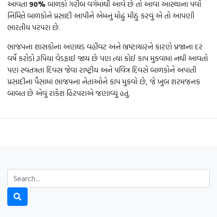
આવતા
90%
બાળકો ગરીબ વર્ગમાંથી આવે છે તો આવા આસ્થાના પર્વો
નિમિત્તે બાળકોને પ્રસાદી આપીને એમનું મોઢું મીઠું કરવું એ તો આપણી
ભારતીય પરંપરા છે.
ભાજપના શાસકોના અણઘડ વહીવટ અને ભ્રષ્ટાચારને કારણે પ્રજાના દર
વર્ષે કરોડો રૂપિયા વેડફાઈ જાય છે પણ ત્યાં કોઈ કાપ મુકવામાં નથી આવતો
પણ સ્વતંત્રતા દિવસ જેવા રાષ્ટ્રીય અને પવિત્ર દિવસે બાળકોને અપાતી
પ્રસાદીના પૈસામાં ભાજપના નેતાઓને કાપ મુકવો છે, જે ખુબ શરમજનક
બાબત છે એવું રાકેશ હિરપરાએ જણાવ્યું હતું.