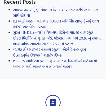
Recent Posts
સમન્થા રૂથ પ્રભુ ગુડ ગેમના ગ્લોબલ એમ્બેસેડર તરીકે ઋષભ પંત
સાથે જોડાયા
K2 બ્યુટી બારના MOM’S TOUCH ઓર્ગેનિક સાબુ નું નવું લક્ષ્ય
#IPO અને વૈશ્વિક બજાર
સુરત –(N.D.L.) નવદીપ વિદ્યાલય, ડિસેન્ટ ચાઈલ્ડ હાઈ સ્કૂલ,
લીટલ મિલેનિયમ, ગુ. હા. બોર્ડ, પાંડેસરા, નવા વર્ષ 2026 નું સ્વાગત
ભવ્ય વાર્ષિક સમારોહ 2025–26 સાથે કરે છે.
વ્હાઇટ લોટસ ઇન્ટરનેશનલ સ્કૂલમાં એસ્ટેરિયન્સ દ્વારા
ઉત્સાહપૂર્વક ઉજવાયો ગણતંત્ર દિવસ
શારદા વિદ્યામંદિરમાં ફન ફેરનું આયોજન, વિધાર્થીઓ માટે બન્યો
અભ્યાસ સાથે આનંદ અને શીખવાનો ઉત્સવ