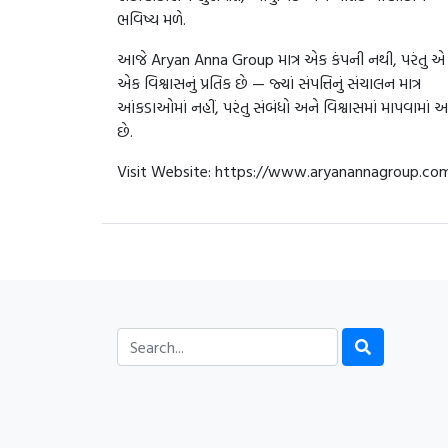
ભવિષ્ય મળે.
આજે Aryan Anna Group માત્ર એક કંપની નથી, પરંતુ એ
એક વિશ્વાસનું પ્રતિક છે — જ્યાં સંપત્તિનું સંચાલન માત્ર
આંકડાઓમાં નહીં, પરંતુ સંબંધો અને વિશ્વાસમાં માપવામાં 
છે.
Visit Website: https://www.aryanannagroup.co