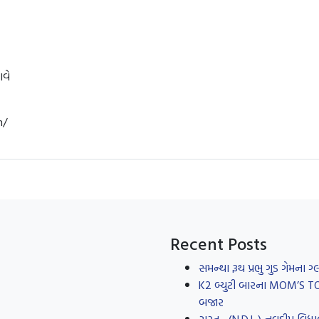
આવે
m/
Recent Posts
સમન્થા રૂથ પ્રભુ ગુડ ગેમના
K2 બ્યુટી બારના MOM’S TOUC
બજાર