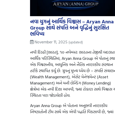
નવા યુગનું આર્થિક વિશ્વાસ – Aryan Anna
Group સાથે સંપત્તિ અને વૃદ્ધિનું સુરક્ષિત
ભવિષ્ય
November 11, 2025
(updated)
નવી દિલ્હી [ભારત], ૧૦ નવેમ્બર: ભારતના તેજીથી બદલાત
આર્થિક પરિસ્થિતિમાં, Aryan Anna Group એ પોતાનું સ્થ
એક વિશ્વસનીય, આધુનિક અને નૈતિક નાણાકીય સંસ્થાન
તરીકે સ્થાપિત કર્યું છે. ગ્રુપનું મુખ્ય ધ્યેય છે – સંપત્તિ સંચાલ
(Wealth Management), એસેટ મેનેજમેન્ટ (Asset
Management) અને મની લેન્ડિંગ (Money Lending)
ક્ષેત્રોમાં એક નવી દિશા આપવી, જ્યાં રોકાણ સાથે વિશ્વાસ 
સ્થિરતા પણ જોડાયેલી હોય.
Aryan Anna Group એ પોતાના અનુભવી નાણાકીય
નિષ્ણાતોની ટીમ સાથે એક એવી પદ્ધતિ વિકસાવી છે, જ્યાં