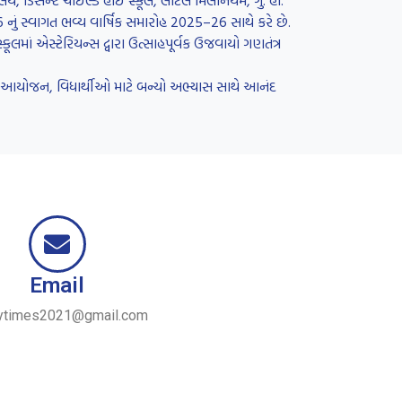
લય, ડિસેન્ટ ચાઈલ્ડ હાઈ સ્કૂલ, લીટલ મિલેનિયમ, ગુ. હા.
26 નું સ્વાગત ભવ્ય વાર્ષિક સમારોહ 2025–26 સાથે કરે છે.
લમાં એસ્ટેરિયન્સ દ્વારા ઉત્સાહપૂર્વક ઉજવાયો ગણતંત્ર
રનું આયોજન, વિધાર્થીઓ માટે બન્યો અભ્યાસ સાથે આનંદ
Email
ytimes2021@gmail.com