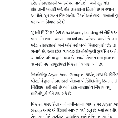
દરેક રોકાણકારને વ્યક્તિગત માર્ગદર્શન અને સુરક્ષિત
રોકાણની ખાતરી મળે. રોકાણકારોના હિતોને પ્રથમ સ્થાન
આપીને, ગ્રુપ સતત વિશ્વસનીય રિટર્ન અને લાંબા ગાળાની વૃદ
પર ધ્યાન કેન્દ્રિત કરે છે.
ગ્રુપની વિશિષ્ટ પહેલ Arha Money Lending એ નૈતિક અ
પારદર્શક નાણાં આપલદાપલની નવી ઓળખ આપી છે. આ
પહેલ રોકાણકારો અને બોરોવરો વચ્ચે વિશ્વાસપૂર્ણ જોડાણ
બનાવે છે, જ્યાં દરેક વ્યવહાર ટેકનોલોજીથી સુરક્ષિત અને ડ
આધારિત પ્રક્રિયા દ્વારા થાય છે. આથી રોકાણ માત્ર ફાયદાકા
જ નહીં, પણ સંપૂર્ણપણે વિશ્વસનીય પણ બને છે.
ટેકનોલોજી Aryan Anna Groupના કાર્યનું હૃદય છે. ડિજ
પ્લેટફોર્મ દ્વારા રોકાણકારો પોતાના પોર્ટફોલિયોનું રિયલ ટા
નિરીક્ષણ કરી શકે છે અને દરેક નાણાકીય નિર્ણય વધુ
માહિતીપૂર્ણ રીતે લઈ શકે છે.
વિશ્વાસ, પારદર્શિતા અને નવીનતાના આધાર પર Aryan A
Group આજે એ દિશામાં આગળ વધી રહ્યું છે જ્યાં ભારતીય
રોકાણકારોને સુરક્ષિત, આધુનિક અને નૈતિક નાણાકીય