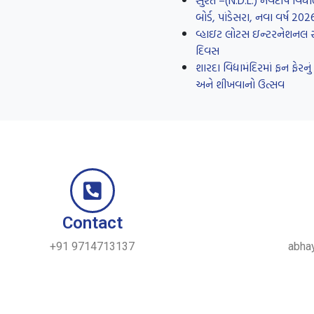
સુરત –(N.D.L.) નવદીપ વિદ્યા
બોર્ડ, પાંડેસરા, નવા વર્ષ 20
વ્હાઇટ લોટસ ઇન્ટરનેશનલ સ્કૂ
દિવસ
શારદા વિદ્યામંદિરમાં ફન ફે
અને શીખવાનો ઉત્સવ
Contact
+91 9714713137
abha