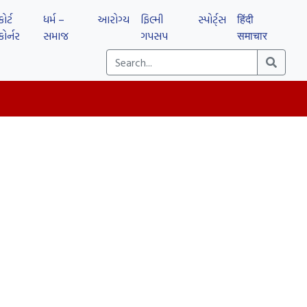
કોર્ટ
ધર્મ –
આરોગ્ય
ફિલ્મી
સ્પોર્ટ્સ
हिंदी
કોર્નર
સમાજ
ગપસપ
समाचार