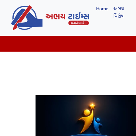
Home
અભય
વિશેષ