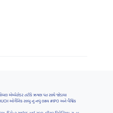
 ગ્લોબલ એમ્બેસેડર તરીકે ઋષભ પંત સાથે જોડાયા
H ઓર્ગેનિક સાબુ નું નવું લક્ષ્ય #IPO અને વૈશ્વિક