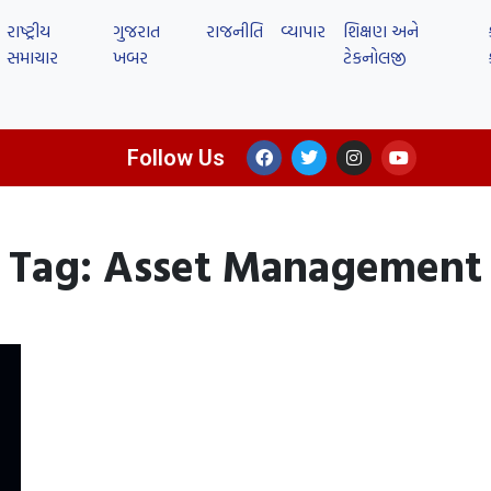
રાષ્ટ્રીય
ગુજરાત
રાજનીતિ
વ્યાપાર
શિક્ષણ અને
સમાચાર
ખબર
ટેકનોલજી
Follow Us
Tag: Asset Management