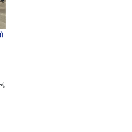
લો
યું