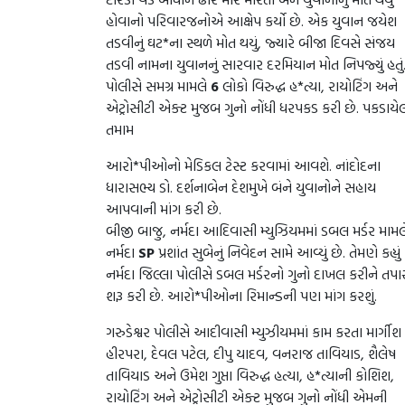
હોવાનો પરિવારજનોએ આક્ષેપ કર્યો છે. એક યુવાન જયેશ
તડવીનું ઘટ*ના સ્થળે મોત થયું, જ્યારે બીજા દિવસે સંજય
તડવી નામના યુવાનનું સારવાર દરમિયાન મોત નિપજ્યું હતું
પોલીસે સમગ્ર મામલે
6
લોકો વિરુદ્ધ હ*ત્યા, રાયોટિંગ અને
એટ્રોસીટી એક્ટ મુજબ ગુનો નોંધી ધરપકડ કરી છે. પકડાયે
તમામ
આરો*પીઓનો મેડિકલ ટેસ્ટ કરવામાં આવશે. નાંદોદના
ધારાસભ્ય ડો. દર્શનાબેન દેશમુખે બંને યુવાનોને સહાય
આપવાની માંગ કરી છે.
બીજી બાજુ, નર્મદા આદિવાસી મ્યુઝિયમમાં ડબલ મર્ડર મામલ
નર્મદા
SP
પ્રશાંત સુબેનું નિવેદન સામે આવ્યું છે. તેમણે કહ્યું 
નર્મદા જિલ્લા પોલીસે ડબલ મર્ડરનો ગુનો દાખલ કરીને તપ
શરૂ કરી છે. આરો*પીઓના રિમાન્ડની પણ માંગ કરશું.
ગરુડેશ્વર પોલીસે આદીવાસી મ્યુઝીયમમાં કામ કરતા માર્ગીશ
હીરપરા, દેવલ પટેલ, દીપુ યાદવ, વનરાજ તાવિયાડ, શૈલેષ
તાવિયાડ અને ઉમેશ ગુપ્તા વિરુદ્ધ હત્યા, હ*ત્યાની કોશિશ,
રાયોટિંગ અને એટ્રોસીટી એક્ટ મુજબ ગુનો નોંધી એમની