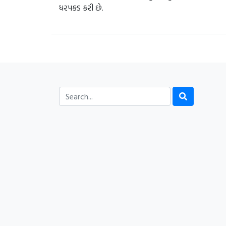
ધરપકડ કરી છે.