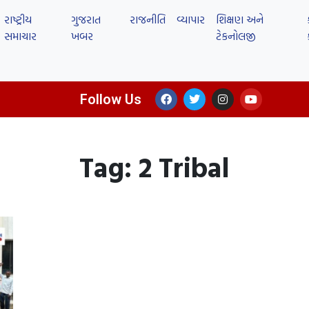
રાષ્ટ્રીય
ગુજરાત
રાજનીતિ
વ્યાપાર
શિક્ષણ અને
સમાચાર
ખબર
ટેકનોલજી
Follow Us
Tag: 2 Tribal