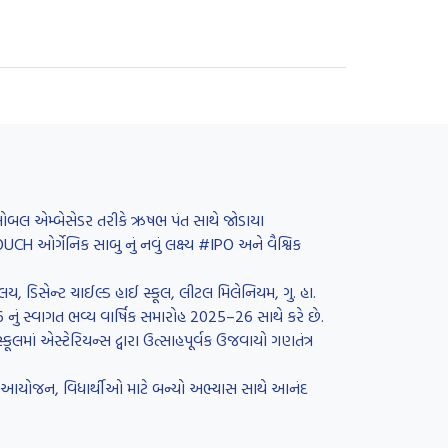
 ગ્લોબલ એમ્બેસેડર તરીકે ઋષભ પંત સાથે જોડાયા
H ઓર્ગેનિક સાબુ નું નવું લક્ષ્ય #IPO અને વૈશ્વિક
લય, ડિસેન્ટ ચાઈલ્ડ હાઈ સ્કૂલ, લીટલ મિલેનિયમ, ગુ. હા.
26 નું સ્વાગત ભવ્ય વાર્ષિક સમારોહ 2025–26 સાથે કરે છે.
લમાં એસ્ટેરિયન્સ દ્વારા ઉત્સાહપૂર્વક ઉજવાયો ગણતંત્ર
રનું આયોજન, વિધાર્થીઓ માટે બન્યો અભ્યાસ સાથે આનંદ