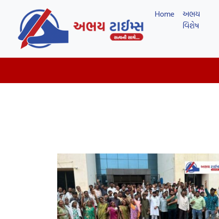
Home
અભય
વિશેષ