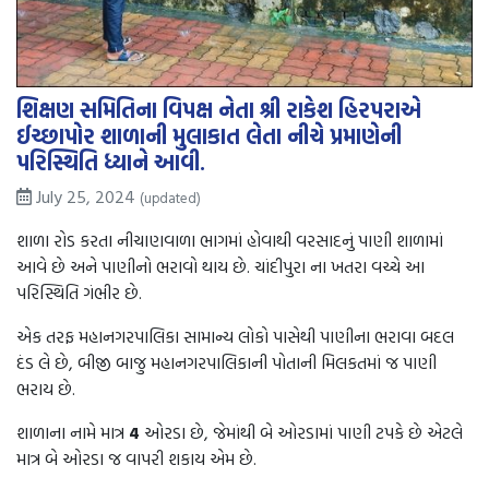
શિક્ષણ સમિતિના વિપક્ષ નેતા શ્રી રાકેશ હિરપરાએ
ઈચ્છાપોર શાળાની મુલાકાત લેતા નીચે પ્રમાણેની
પરિસ્થિતિ ધ્યાને આવી.
July 25, 2024
(updated)
શાળા રોડ કરતા નીચાણવાળા ભાગમાં હોવાથી વરસાદનું પાણી શાળામાં
આવે છે અને પાણીનો ભરાવો થાય છે. ચાંદીપુરા ના ખતરા વચ્ચે આ
પરિસ્થિતિ ગંભીર છે.
એક તરફ મહાનગરપાલિકા સામાન્ય લોકો પાસેથી પાણીના ભરાવા બદલ
દંડ લે છે, બીજી બાજુ મહાનગરપાલિકાની પોતાની મિલકતમાં જ પાણી
ભરાય છે.
શાળાના નામે માત્ર
4
ઓરડા છે, જેમાંથી બે ઓરડામાં પાણી ટપકે છે એટલે
માત્ર બે ઓરડા જ વાપરી શકાય એમ છે.