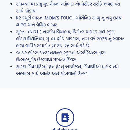
સમન્થા રૂથ પ્રભુ ગુડ ગેમના ગ્લોબલ એમ્બેસેડર તરીકે ઋષભ પંત
સાથે જોડાયા
K2 બ્યુટી બારના MOM’S TOUCH ઓર્ગેનિક સાબુ નું નવું લક્ષ્ય
#IPO અને વૈશ્વિક બજાર
સુરત –(N.D.L.) નવદીપ વિદ્યાલય, ડિસેન્ટ ચાઈલ્ડ હાઈ સ્કૂલ,
લીટલ મિલેનિયમ, ગુ. હા. બોર્ડ, પાંડેસરા, નવા વર્ષ 2026 નું સ્વાગત
ભવ્ય વાર્ષિક સમારોહ 2025–26 સાથે કરે છે.
વ્હાઇટ લોટસ ઇન્ટરનેશનલ સ્કૂલમાં એસ્ટેરિયન્સ દ્વારા
ઉત્સાહપૂર્વક ઉજવાયો ગણતંત્ર દિવસ
શારદા વિદ્યામંદિરમાં ફન ફેરનું આયોજન, વિધાર્થીઓ માટે બન્યો
અભ્યાસ સાથે આનંદ અને શીખવાનો ઉત્સવ