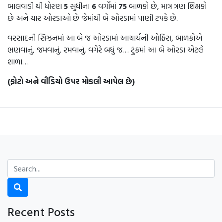
બાલવાડી થી ધોરણ
5
સુધીના
6
વર્ગોમાં
75
બાળકો છે, માત્ર ત્રણ શિક્ષકો
છે અને ચાર ઓરડાઓ છે જેમાંથી બે ઓરડામાં પાણી ટપકે છે.
વરસાદની સિઝનમાં આ બે જ ઓરડામાં આચાર્યની ઓફિસ, બાળકોએ
ભણવાનું, જમવાનું, રમવાનું, વગેરે બધું જ… ટુંકમાં આ બે ઓરડા એટલે
શાળા…
(ફોટો અને વીડિયો ઉપર મોકલી આપેલ છે)
Recent Posts